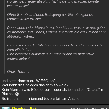
würde, wenn jeder absolut FREI wäre und machen könnte
Besucht
Teilgenommen
Alle
Neue
Geschlossen
was er wollte!
Ohne Gesetz und ohne Befolgung der Gesetze gibt es
Lesenswert
Schlüsselwörter
nämlich keine Freiheit.
Denn wenn jeder Mensch machen könnte was er wollte, gäbe
es Anarchie und Chaos, Lebensumstände die der Freiheit sehr
abträglich wären.
Die Gesetze in der Bibel beruhen auf Liebe zu Gott und Liebe
zum Nächsten!
Eine bessere Grundlage für Freiheit kann es nirgendwo
anders geben!
Gruß, Tommy
und dass nimmst du -WIESO-an?
Wer kann dies belegen das dem so wäre?
Kein Mensch wird Böse geboren oder als jemand der "Chaos" im
Blut hat
So ist schon mal niemand bevorurteilt am Anfang.
Sideshow-Bob
08.03.2014 um 05:38