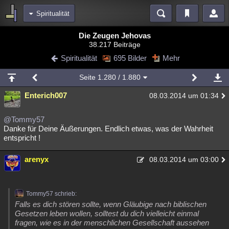
Spiritualität
Bereiche
Die Zeugen Jehovas
38.217 Beiträge
Echtzeit
Diskussionen
Blogs
Videos
Statistiken
Spiritualität
695 Bilder
Mehr
Chat
Wiki
Neuigkeiten
2
Seite
1.280
/ 1.880
meine Rubriken
Enterich007
08.03.2014 um 01:34
Menschen
Wissenschaft
Politik
Mystery
Kriminalfälle
Spiritualität
Verschwörungen
Technologie
Ufologie
@Tommy57
Danke für Deine Äußerungen. Endlich etwas, was der Wahrheit
entspricht !
Natur
Umfragen
Unterhaltung
weitere Rubriken
arenyx
08.03.2014 um 03:00
Philosophie
Träume
Orte
Esoterik
Literatur
Astronomie
Helpdesk
Gruppen
Gaming
Filme
Tommy57 schrieb:
Falls es dich stören sollte, wenn Gläubige nach biblischen
Musik
Clash
Verbesserungen
Allmystery
English
Gesetzen leben wollen, solltest du dich vielleicht einmal
fragen, wie es in der menschlichen Gesellschaft aussehen
Übersichten