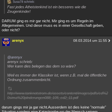
Susa78 schrieb:
Fast jedes Atheistenkind ist ein besseres wie die
Zeugenkinder!
DARUM ging es mir gar nicht. Mir ging es um Regeln im
Allegemeinen. Und diese muss es in einer Gesellschaft geben,
oder nicht?
arenyx
08.03.2014 um 11:55
@arenyx
arenyx schrieb:
Wer kann dies belegen das dem so wäre?
Weil es immer der Klassiker ist, wenn z.B. mal die öffentliche
Ordnung zusammenbricht.
http://www.tanknotstrom.de/assets/content/images/pdfs/cd%2
0sima%20plnderungen088_105_cd2_11.pdf
darum gings mir ja gar nicht.Ausserdem ist dies keine "normale"
Situation sondern eine Katastrophe wo der Mensch seinem