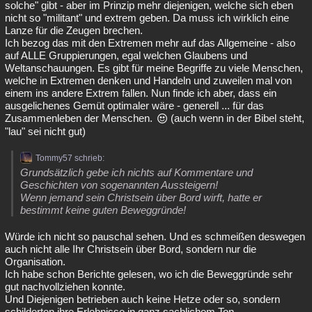
solche" gibt - aber im Prinzip mehr diejenigen, welche sich eben
nicht so "militant" und extrem geben. Da muss ich wirklich eine
Lanze für die Zeugen brechen.
Ich bezog das mit den Extremen mehr auf das Allgemeine - also
auf ALLE Gruppierungen, egal welchen Glaubens und
Weltanschauungen. Es gibt für meine Begriffe zu viele Menschen,
welche in Extremen denken und Handeln und zuweilen mal von
einem ins andere Extrem fallen. Nun finde ich aber, dass ein
ausgelichenes Gemüt optimaler wäre - generell ... für das
Zusammenleben der Menschen.
(auch wenn in der Bibel steht,
"lau" sei nicht gut)
Tommy57 schrieb:
Grundsätzlich gebe ich nichts auf Kommentare und
Geschichten von sogenannten Aussteigern!
Wenn jemand sein Christsein über Bord wirft, hatte er
bestimmt keine guten Beweggründe!
Würde ich nicht so pauschal sehen. Und es schmeißen deswegen
auch nicht alle Ihr Christsein über Bord, sondern nur die
Organisation.
Ich habe schon Berichte gelesen, wo ich die Beweggründe sehr
gut nachvollziehen konnte.
Und Diejenigen betrieben auch keine Hetze oder so, sondern
schilderten ihre Erlebnisse in ganz sachlichem Ton.