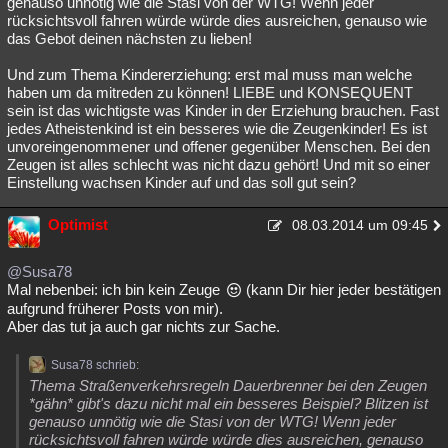
genauso unnötig wie die Stasi von der WTG! Wenn jeder
rücksichtsvoll fahren würde würde dies ausreichen, genauso wie
das Gebot deinen nächsten zu lieben!
Und zum Thema Kindererziehung: erst mal muss man welche
haben um da mitreden zu können! LIEBE und KONSEQUENT
sein ist das wichtigste was Kinder in der Erziehung brauchen. Fast
jedes Atheistenkind ist ein besseres wie die Zeugenkinder! Es ist
unvoreingenommener und offener gegenüber Menschen. Bei den
Zeugen ist alles schlecht was nicht dazu gehört! Und mit so einer
Einstellung wachsen Kinder auf und das soll gut sein?
Optimist
08.03.2014 um 09:45
@Susa78
Mal nebenbei: ich bin kein Zeuge
(kann Dir hier jeder bestätigen
aufgrund früherer Posts von mir).
Aber das tut ja auch gar nichts zur Sache.
Susa78 schrieb:
Thema Straßenverkehrsregeln Dauerbrenner bei den Zeugen
*gähn* gibt's dazu nicht mal ein besseres Beispiel? Blitzen ist
genauso unnötig wie die Stasi von der WTG! Wenn jeder
rücksichtsvoll fahren würde würde dies ausreichen, genauso