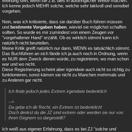
Meinung sein, wenn sie z.B. dies in aufdringlicher Weise machen.
Ich kenne jedoch MEHR solche, welche sehr taktvoll und sensibel
vorgehen.
Nein, was ich kritisierte, dass sie darüber Buch führen müssen
und
bestimmte Vorgaben haben
, wieviel sie möglichst schaffen
sollten. So wurde es mir zumindest von einem Zeugen vor
"vorgehaltener Hand" erzählt. Ob es wirklich stimmt kann ich
natürlich nicht beurteilen.
Meine Kritik greift natürlich nur dann, WENN es tatsächlich stimmt.
Das Buchführen an sich fände ich ja auch noch in Ordnung, wenn
es NUR dem Zweck dienen würde, zu registrieren, wo man schon
war und wo nicht.
Diese Registrierung scheint aber irgendwie auch nicht so richtig zu
funktionieren, sonst kämen sie nicht zu Manchen mehrmals und
zu Anderen gar nicht.
Ich finde jedoch jedes Extrem irgendwie bedenklich
-->
Da gebe ich dir Recht, ein Extrem ist bedenklich!
Doch denkst du die JZ sind extrem oder werden sie nur von
ihren Gegnern so dargestellt?
Ich weiß aus eigener Erfahrung, dass es bei ZJ "solche und