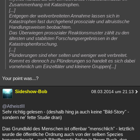
Zusammenhang mit Katastrophen.
[...]
Entgegen der weitverbreiteten Annahme lassen sich in
Katastrophen fast durchgehend prosoziale und altruistische
Handlungsweisen beobachten.
Das Überwiegen prosozialer Reaktionsmuster zählt zu den
ältesten und stabilsten Forschungsergebnissen in der
Katastrophenforschung.
[...]
Plünderungen sind eher selten und weniger weit verbreitet.
Kommt es dennoch zu Plünderungen so handelt es sich dabei
vornehmlich um Einzeltäter und kleinere Gruppen[...]
Your point was...?
Sideshow-Bob
08.03.2014 um 21:13
@AtheistIII
Sehr richtig gelesen - (deshalb hing ja auch keine "Bild-Story" -
sondern ne' fette Studie dran)
Das Grundbild des Menschen ist offenbar "menschlich" - letztlich
wurde die öffentliche Ordnung auch von der selben Spezies
hervorgebracht - auch Bibelfreunde finden in Ihrem Buch, den