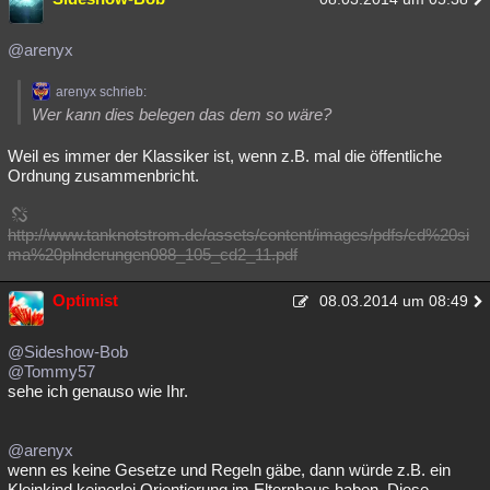
@arenyx
arenyx schrieb:
Wer kann dies belegen das dem so wäre?
Weil es immer der Klassiker ist, wenn z.B. mal die öffentliche
Ordnung zusammenbricht.
http://www.tanknotstrom.de/assets/content/images/pdfs/cd%20si
ma%20plnderungen088_105_cd2_11.pdf
Optimist
08.03.2014 um 08:49
@Sideshow-Bob
@Tommy57
sehe ich genauso wie Ihr.
@arenyx
wenn es keine Gesetze und Regeln gäbe, dann würde z.B. ein
Kleinkind keinerlei Orientierung im Elternhaus haben. Diese