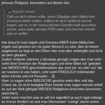
jehovas-Religion), besonders auf dieses hier.
Tommy57 schrieb:
Falls es dich stören sollte, wenn Gläubige nach biblischen
Gesetzen leben wollen, solltest du dich vielleicht einmal
fragen, wie es in der menschlichen Gesellschaft aussehen
würde, wenn jeder absolut FREI wäre und machen könnte
was er wollte!
klar braucht man regeln und Gesetze.ABER keine biblischen
regeln und gesetze um ein guter Mensch zu sein, dies ist einem
angeboren es liegt an den Eltern das man dies weitergibt und nicht
an dem glauben.
Zudem Indianer stämme z.b(salopp gesagt) zeigen das man sehr
wohl ohne Gesetze der Regierungen und einer Bibel mit "geboten
von MENSCHEN geschrieben(denn das sind sie -so oder so)" die
wir sowieso in uns haben, sehr wohl FRIEDLICH miteinander
leben könnte und mit Respekt...
Aber zu sagen ohne BIBLISCHE gesetze wäre dies und das
Chaos da, ist nicht belegbar.Eher könnte man sagen wieviel unheil
es auf der Welt gibt/gab WEGEN Religiösen Ansichten (extremen
ansichten).
Jeder kann machen was er will mir eigentlich ja auch egal solange
es immer firedlich ist und man Niemanden "zwingt",damit meine