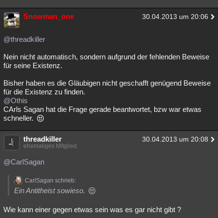
Besucht
Teilgenommen
Alle
Neue
Geschlossen
Snowman_one
30.04.2013 um 20:06
Lesenswert
Schlüsselwörter
@threadkiller
Nein nicht automatisch, sondern aufgrund der fehlenden Beweise
für seine Existenz.
Bisher haben es die Gläubigen nicht geschafft genügend Beweise
für die Existenz zu finden.
@Othis
CArls Sagan hat die Frage gerade beantwortet, bzw war etwas
schneller.
threadkiller
30.04.2013 um 20:08
ehemaliges Mitglied
@CarlSagan
CarlSagan schrieb:
Ein Antitheist sowieso.
Wie kann einer gegen etwas sein was es gar nicht gibt ?