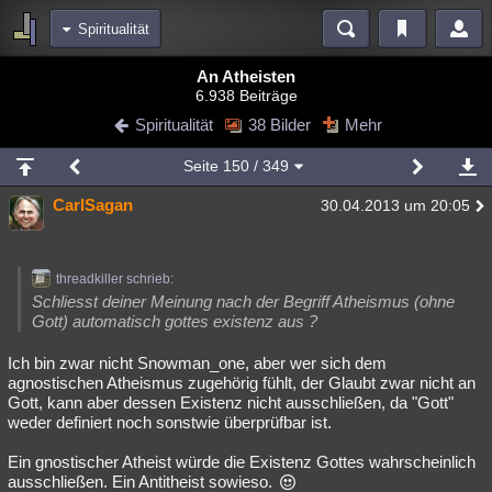
Spiritualität
Bereiche
An Atheisten
6.938 Beiträge
Echtzeit
Diskussionen
Blogs
Videos
Statistiken
Spiritualität
38 Bilder
Mehr
Chat
Wiki
Neuigkeiten
Seite
150
/ 349
meine Rubriken
CarlSagan
30.04.2013 um 20:05
Menschen
Wissenschaft
Politik
Mystery
Kriminalfälle
Spiritualität
Verschwörungen
Technologie
Ufologie
threadkiller schrieb:
Natur
Umfragen
Unterhaltung
Schliesst deiner Meinung nach der Begriff Atheismus (ohne
Gott) automatisch gottes existenz aus ?
weitere Rubriken
Ich bin zwar nicht Snowman_one, aber wer sich dem
Philosophie
Träume
Orte
Esoterik
Literatur
agnostischen Atheismus zugehörig fühlt, der Glaubt zwar nicht an
Gott, kann aber dessen Existenz nicht ausschließen, da "Gott"
Astronomie
Helpdesk
Gruppen
Gaming
Filme
weder definiert noch sonstwie überprüfbar ist.
Musik
Clash
Verbesserungen
Allmystery
English
Ein gnostischer Atheist würde die Existenz Gottes wahrscheinlich
ausschließen. Ein Antitheist sowieso.
Übersichten