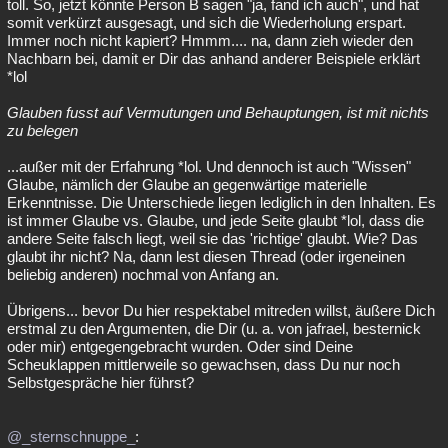
toll. So, jetzt könnte Person B sagen "ja, fand ich auch", und hat
somit verkürzt ausgesagt, und sich die Wiederholung erspart.
Immer noch nicht kapiert? Hmmm.... na, dann zieh wieder den
Nachbarn bei, damit er Dir das anhand anderer Beispiele erklärt
*lol
Glauben fusst auf Vermutungen und Behauptungen, ist mit nichts
zu belegen
...außer mit der Erfahrung *lol. Und dennoch ist auch "Wissen"
Glaube, nämlich der Glaube an gegenwärtige materielle
Erkenntnisse. Die Unterschiede liegen lediglich in den Inhalten. Es
ist immer Glaube vs. Glaube, und jede Seite glaubt *lol, dass die
andere Seite falsch liegt, weil sie das 'richtige' glaubt. Wie? Das
glaubt ihr nicht? Na, dann lest diesen Thread (oder irgeneinen
beliebig anderen) nochmal von Anfang an.
Übrigens... bevor Du hier respektabel mitreden willst, äußere Dich
erstmal zu den Argumenten, die Dir (u. a. von jafrael, besternick
oder mir) entgegengebracht wurden. Oder sind Deine
Scheuklappen mittlerweile so gewachsen, dass Du nur noch
Selbstgespräche hier führst?
@_sternschnuppe_
: