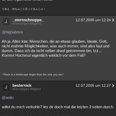
てめえ、何ちゅこと言ってるんじゃ！
_sternschnuppe_
12.07.2005 um 12:24
ehemaliges Mitglied
@highabove
Ah ja. Alles klar. Menschen, die an etwas glauben, Ideale, Gott,
nicht erahnte Möglichkeiten, was auch immer, sind also faul und
dumm. Dass ich da nicht selber drauf gekommen bin, tzz...
Kommt Hochmut eigentlich wirklich vor dem Fall?
~There is a landscape larger than the one you see~
besternick
12.07.2005 um 12:27
ehemaliges Mitglied
@aniki
willst du mich verkohln? les dir doch mal die letzten 3 seiten durch.