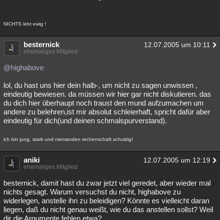
NICHTS lebt ewig !
besternick
12.07.2005 um 10:11
ehemaliges Mitglied
@highabove
lol, du hast uns hier dein halb-, um nicht zu sagen unwissen ,
eindeutig bewiesen. da müssen wir hier gar nicht diskutieren. das
du dich hier überhaupt noch traust den mund aufzumachen um
andere zu belehren,ist mir absolut schleierhaft, spricht dafür aber
eindeutig für dich(und deinen schmalspurverstand).
ich bin jung, stark und niemanden rechenschaft schuldig!
aniki
12.07.2005 um 12:19
ehemaliges Mitglied
besternick, damit hast du zwar jetzt viel geredet, aber wieder mal
nichts gesagt. Warum versuchst du nicht, highabove zu
widerlegen, anstelle ihn zu beleidigen? Könnte es vielleicht daran
liegen, daß du nicht genau weißt, wie du das anstellen sollst? Weil
dir die Argumente fehlen etwa?