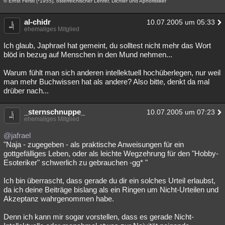
© Ernst Ferstl (*1955), österreichischer Lehrer, Dichter und Aphoristiker
al-chidr
10.07.2005 um 05:33
ehemaliges Mitglied
Ich glaub, Japhrael hat gemeint, du solltest nicht mehr das Wort
blöd in bezug auf Menschen in den Mund nehmen...
Warum fühlt man sich anderen intellektuell hochüberlegen, nur weil
man mehr Buchwissen hat als andere? Also bitte, denkt da mal
drüber nach...
_sternschnuppe_
10.07.2005 um 07:23
ehemaliges Mitglied
@jafrael
"Naja - zugegeben - als praktische Anweisungen für ein
gottgefälliges Leben, oder als leichte Wegzehrung für den "Hobby-
Esoteriker" schwerlich zu gebrauchen -gg* "
Ich bin überrascht, dass gerade du dir ein solches Urteil erlaubst,
da ich deine Beiträge bislang als ein Ringen um Nicht-Urteilen und
Akzeptanz wahrgenommen habe.
Denn ich kann mir sogar vorstellen, dass es gerade Nicht-