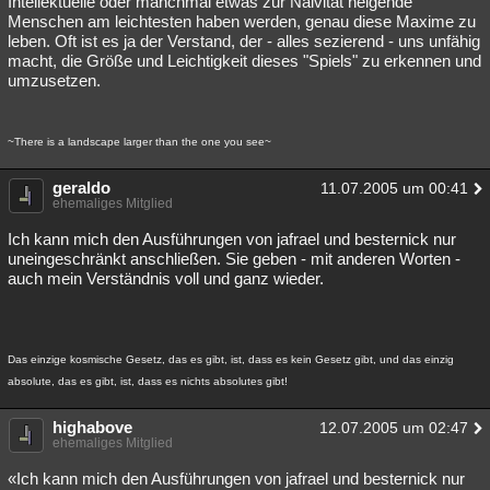
Intellektuelle oder manchmal etwas zur Naivität neigende
Menschen am leichtesten haben werden, genau diese Maxime zu
leben. Oft ist es ja der Verstand, der - alles sezierend - uns unfähig
macht, die Größe und Leichtigkeit dieses "Spiels" zu erkennen und
umzusetzen.
~There is a landscape larger than the one you see~
geraldo
11.07.2005 um 00:41
ehemaliges Mitglied
Ich kann mich den Ausführungen von jafrael und besternick nur
uneingeschränkt anschließen. Sie geben - mit anderen Worten -
auch mein Verständnis voll und ganz wieder.
Das einzige kosmische Gesetz, das es gibt, ist, dass es kein Gesetz gibt, und das einzig
absolute, das es gibt, ist, dass es nichts absolutes gibt!
highabove
12.07.2005 um 02:47
ehemaliges Mitglied
«Ich kann mich den Ausführungen von jafrael und besternick nur