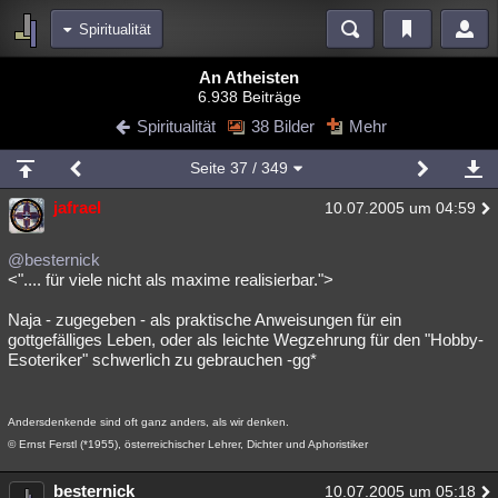
Spiritualität
Bereiche
An Atheisten
6.938 Beiträge
Echtzeit
Diskussionen
Blogs
Videos
Statistiken
Spiritualität
38 Bilder
Mehr
Chat
Wiki
Neuigkeiten
Seite
37
/ 349
meine Rubriken
jafrael
10.07.2005 um 04:59
Menschen
Wissenschaft
Politik
Mystery
Kriminalfälle
Spiritualität
Verschwörungen
Technologie
Ufologie
@besternick
<".... für viele nicht als maxime realisierbar.">
Natur
Umfragen
Unterhaltung
Naja - zugegeben - als praktische Anweisungen für ein
weitere Rubriken
gottgefälliges Leben, oder als leichte Wegzehrung für den "Hobby-
Esoteriker" schwerlich zu gebrauchen -gg*
Philosophie
Träume
Orte
Esoterik
Literatur
Astronomie
Helpdesk
Gruppen
Gaming
Filme
Andersdenkende sind oft ganz anders, als wir denken.
© Ernst Ferstl (*1955), österreichischer Lehrer, Dichter und Aphoristiker
Musik
Clash
Verbesserungen
Allmystery
English
Übersichten
besternick
10.07.2005 um 05:18