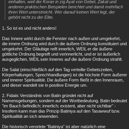
einhalten, weil der Koran in zig Ayat von Gebet, Zakat und
anderen praktischen Beispielen berichtet und damit mehrfach
ihren Wert unterstreicht. Wer darauf keinen Wert legt, der
gehört nicht zu der Elite.
1. So ist es und nicht anders!
Das Innere wirkt durch die Fenster nach außen und umgekehrt,
die innere Ordnung wird durch die äußere Ordnung konstituiert und
umgekehrt. Der Gläubige reift innerlich, WEIL er die äußere
göttliche Ordnung begreift und verinnerlicht, und er ist äußerlich
ausgeglichen, WEIL sein Inneres auf die äußere Ordnung strahlt.
Die Salat (einschließlich auf den Tag verteilte Gebetszeiten,
Körperhaltungen, Sprechhandlungen) ist die höchste Form äußerer
und innerer Spiritualität. Die äußere Form fließt in den Innenraum,
und dieser wandelt sie in positive Energie um.
2. Fidaiis Verständnis von Batin gründet nicht auf
Namensgebungen, sondern auf der Wortbedeutung. Batin bedeutet
"im Bauch befindlich; innerlich; existent, aber nicht sichtbar" -
Insofern kann man das Prinzip Batiniya auf den Tasawwuf bzw.
Spiritualität an sich anwenden.
Die historisch verortete "Batiniya" ist aber natürlich eine