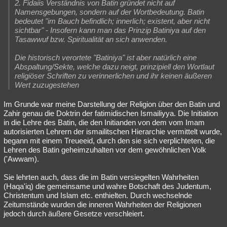
2. Fidaiis Verständnis von Batin gründet nicht auf
Namensgebungen, sondern auf der Wortbedeutung. Batin
bedeutet "im Bauch befindlich; innerlich; existent, aber nicht
sichtbar" - Insofern kann man das Prinzip Batiniya auf den
Tasawwuf bzw. Spiritualität an sich anwenden.
Die historisch verortete "Batiniya" ist aber natürlich eine
Abspaltung/Sekte, welche dazu neigt, prinzipiell den Wortlaut
religiöser Schriften zu verinnerlichen und ihr keinen äußeren
Wert zuzugestehen
Im Grunde war meine Darstellung der Religion über den Batin und
Zahir genau die Doktrin der fatimidischen Ismailiyya. Die Initiation
in die Lehre des Batin, die den Initianden von dem vom Imam
autorisierten Lehrern der ismailitschen Hierarchie vermittelt wurde,
begann mit einem Treueeid, durch den sie sich verplichteten, die
Lehren des Batin geheimzuhalten vor dem gewöhnlichen Volk
('Awwam).
Sie lehrten auch, dass die im Batin versiegelten Wahrheiten
(Haqa'iq) die gemeinsame und wahre Botschaft des Judentum,
Christentum und Islam etc. enthielten. Durch wechselnde
Zeitumstände wurden die inneren Wahrheiten der Religionen
jedoch durch äußere Gesetze verschleiert.