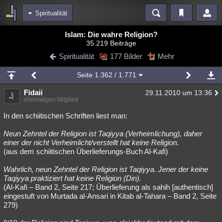
Spiritualität
Bereiche
Islam: Die wahre Religion?
35.219 Beiträge
Echtzeit
Diskussionen
Blogs
Videos
Statistiken
Spiritualität
177 Bilder
Mehr
Chat
Wiki
Neuigkeiten
2
Seite
1.362
/ 1.771
meine Rubriken
Fidaii
29.11.2010 um 13:36
Menschen
Wissenschaft
Politik
Mystery
Kriminalfälle
ehemaliges Mitglied
Spiritualität
Verschwörungen
Technologie
Ufologie
In den schiitischen Schriften liest man:
Neun Zehntel der Religion ist Taqiyya (Verheimlichung), daher
Natur
Umfragen
Unterhaltung
einer der nicht Verheimlicht/verstellt hat keine Religion.
weitere Rubriken
(aus dem schiitischen Überlieferungs-Buch Al-Kafi)
Philosophie
Träume
Orte
Esoterik
Literatur
Wahrlich, neun Zehntel der Religion ist Taqiyya. Jener der keine
Taqiyya praktiziert hat keine Religion (Din).
Astronomie
Helpdesk
Gruppen
Gaming
Filme
(Al-Kafi – Band 2, Seite 217; Überlieferung als sahih [authentisch]
eingestuft von Murtada al-Ansari in Kitab al-Tahara – Band 2, Seite
Musik
Clash
Verbesserungen
Allmystery
English
279)
Übersichten