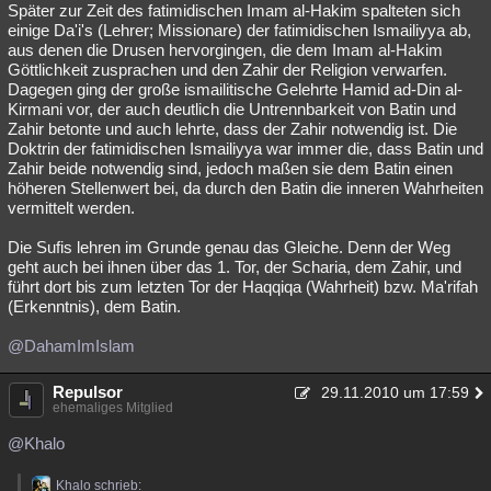
Später zur Zeit des fatimidischen Imam al-Hakim spalteten sich
einige Da'i's (Lehrer; Missionare) der fatimidischen Ismailiyya ab,
aus denen die Drusen hervorgingen, die dem Imam al-Hakim
Göttlichkeit zusprachen und den Zahir der Religion verwarfen.
Dagegen ging der große ismailitische Gelehrte Hamid ad-Din al-
Kirmani vor, der auch deutlich die Untrennbarkeit von Batin und
Zahir betonte und auch lehrte, dass der Zahir notwendig ist. Die
Doktrin der fatimidischen Ismailiyya war immer die, dass Batin und
Zahir beide notwendig sind, jedoch maßen sie dem Batin einen
höheren Stellenwert bei, da durch den Batin die inneren Wahrheiten
vermittelt werden.
Die Sufis lehren im Grunde genau das Gleiche. Denn der Weg
geht auch bei ihnen über das 1. Tor, der Scharia, dem Zahir, und
führt dort bis zum letzten Tor der Haqqiqa (Wahrheit) bzw. Ma'rifah
(Erkenntnis), dem Batin.
@DahamImIslam
Repulsor
29.11.2010 um 17:59
ehemaliges Mitglied
@Khalo
Khalo schrieb: