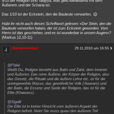
9/10 der Religion sind Taqiyya, was gleichbedeutend mit dem
Äußerem und der Scharia ist.
Besucht
Teilgenommen
Alle
Neue
Geschlossen
Das 1/10 ist der Eckstein, den die Bauleute verwarfen.
Lesenswert
Schlüsselwörter
Habt ihr nicht auch dieses Schriftwort gelesen: «Der Stein, den die
Bauleute verworfen haben, der ist zum Eckstein geworden. Vom
Herrn ist das geschehen, und es ist wunderbar in unsern Augen»?
(Markus 12,10-11)
DahamImIslam
29.11.2010 um 16:55
@Fidaii
Weißt Du, Religion besteht aus Batin und Zahir, dem Inneren
und Äußeren. Das reine Äußere, der Körper der Religion, also
das Gesetz, die Rituale und die äußere Lehre etc. ist für die
uneingeweihte Masse, das gewöhnliche Volk ('Awwam) und
der Batin, die Essenz und Seele der Religion, das ist für die
Elite (Khawass).
@Sigalit
Die Elite ist in keiner Hinsicht vom äußeren Aspekt der
Religion befreit. Nein! Sie muss quasi den äußeren Teil