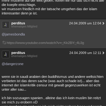
mehr muslime auf der welt geben. hoffen wir nur das sich nicht alle
die koepfe einschlagn.
Besucht
Teilgenommen
Alle
Neue
Geschlossen
wir muessen friedlich mit der tatsache umgehen das der islam
interesanter denn je ist.
Lesenswert
Schlüsselwörter
perditus
24.04.2009 um 12:04
ehemaliges Mitglied
@jamesbondla
https://www.youtube.com/watch?v=_Kk2BY_4L3g
perditus
24.04.2009 um 12:11
ehemaliges Mitglied
@dangerzone
wenn sie in saudi arabien den buddhismus und andere weltsichten
verbieten ist das deren sache (was auch schade ist)... aber das
internet der islamkritik-zensur mit gewalt gegenzuwirken ist echt
unter aller sau...
ich bin sozusagen spanien , alleine das ich kein muslim bin reitzt
sie mich zu erobern xD