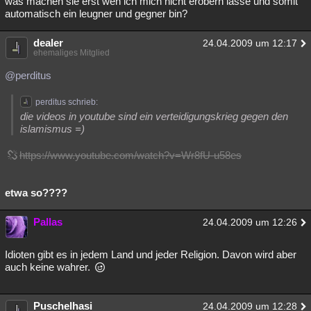
was machen sie erst wen ich mich nicht erobern lasse und somit
automatisch ein leugner und gegner bin?
dealer
24.04.2009 um 12:17
ehemaliges Mitglied
@perditus
perditus schrieb:
die videos in youtube sind ein verteidigungskrieg gegen den
islamismus =)
https://www.youtube.com/watch?v=Wr8fU-u58es
etwa so????
Pallas
24.04.2009 um 12:26
Idioten gibt es in jedem Land und jeder Religion. Davon wird aber
auch keine wahrer.
Puschelhasi
24.04.2009 um 12:28