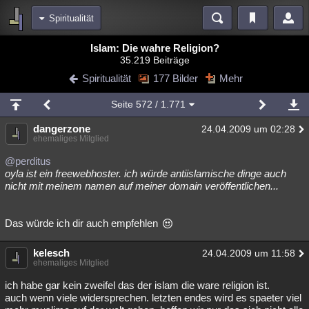
Spiritualität
Bereiche
Islam: Die wahre Religion?
35.219 Beiträge
Echtzeit
Diskussionen
Blogs
Videos
Statistiken
Spiritualität
177 Bilder
Mehr
Chat
Wiki
Neuigkeiten
Seite
572
/ 1.771
meine Rubriken
dangerzone
24.04.2009 um 02:28
Menschen
Wissenschaft
Politik
Mystery
Kriminalfälle
ehemaliges Mitglied
Spiritualität
Verschwörungen
Technologie
Ufologie
@perditus
oyla ist ein freewebhoster. ich würde antiislamische dinge auch
nicht mit meinem namen auf meiner domain veröffentlichen...
Natur
Umfragen
Unterhaltung
weitere Rubriken
Das würde ich dir auch empfehlen
Philosophie
Träume
Orte
Esoterik
Literatur
kelesch
24.04.2009 um 11:58
Astronomie
Helpdesk
Gruppen
Gaming
Filme
ehemaliges Mitglied
Musik
Clash
Verbesserungen
Allmystery
English
ich habe gar kein zweifel das der islam die ware religion ist.
auch wenn viele widersprechen. letzten endes wird es spaeter viel
Übersichten