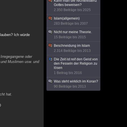
Kann man die Nichtexistenz
Gottes beweisen?
2.350 Beiträge bis 2025
Islam(allgemein)
283 Beiträge bis 2007
Nicht nur meine Theorie.
glauben? Ich würde
15 Beiträge bis 2015
Beschneidung im Islam
2.314 Beiträge bis 2013
s Irregegangene oder
Die Zeit ist reif den Geist von
 und Muslimen usw. und
den Fesseln der Religion zu
lösen
1 Beitrag bis 2016
Was steht wirklich im Koran?
90 Beiträge bis 2013
cht hat.