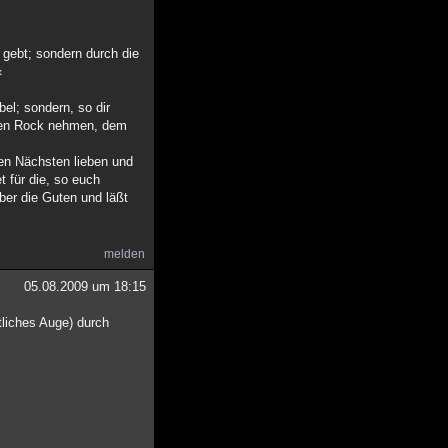
m gebt; sondern durch die
«
el; sondern, so dir
einen Rock nehmen, dem
inen Nächsten lieben und
t für die, so euch
ber die Guten und läßt
melden
05.08.2009 um 18:15
tliches Auge) durch