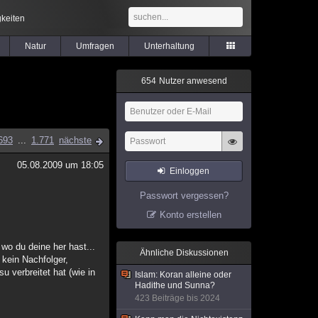
keiten
Natur
Umfragen
Unterhaltung
6
5
4
Nutzer anwesend
693
...
1.771
nächste
05.08.2009 um 18:05
Einloggen
Passwort vergessen?
Konto erstellen
 wo du deine her hast...
Ähnliche Diskussionen
 kein Nachfolger,
 verbreitet hat (wie in
Islam: Koran alleine oder
Hadithe und Sunna?
423 Beiträge bis 2024