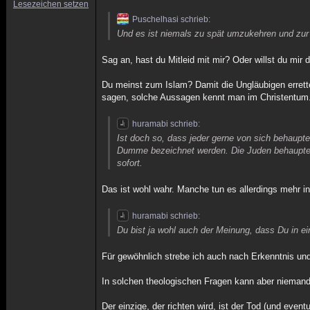
Lesezeichen setzen
Puschelhasi schrieb:
Und es ist niemals zu spät umzukehren und zu
Sag an, hast du Mitleid mit mir? Oder willst du mir
Du meinst zum Islam? Damit die Ungläubigen errette
sagen, solche Aussagen kennt man im Christentum...
huramabi schrieb:
Ist doch so, dass jeder gerne von sich behaupte
Dumme bezeichnet werden. Die Juden behaupten
sofort.
Das ist wohl wahr. Manche tun es allerdings mehr int
huramabi schrieb:
Du bist ja wohl auch der Meinung, dass Du in ein
Für gewöhnlich strebe ich auch nach Erkenntnis un
In solchen theologischen Fragen kann aber niemand 
Der einzige, der richten wird, ist der Tod (und eventu