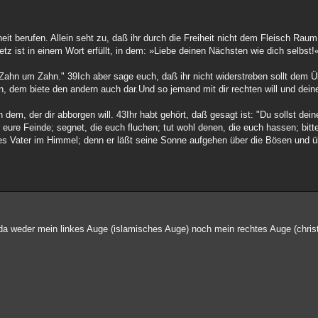
heit berufen. Allein seht zu, daß ihr durch die Freiheit nicht dem Fleisch Rau
z ist in einem Wort erfüllt, in dem: »Liebe deinen Nächsten wie dich selbst!
Zahn um Zahn." 39Ich aber sage euch, daß ihr nicht widerstreben sollt dem Üb
en, dem biete den andern auch dar.Und so jemand mit dir rechten will und d
 dem, der dir abborgen will. 43Ihr habt gehört, daß gesagt ist: "Du sollst de
eure Feinde; segnet, die euch fluchen; tut wohl denen, die euch hassen; bitte
ures Vater im Himmel; denn er läßt seine Sonne aufgehen über die Bösen und ü
r, da weder mein linkes Auge (islamisches Auge) noch mein rechtes Auge (chris