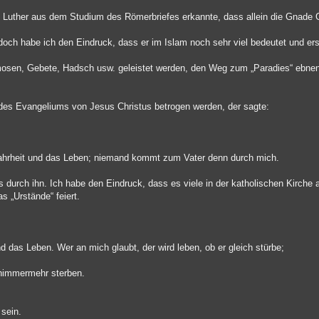
n Luther aus dem Studium des Römerbriefes erkannte, dass allein die Gnade 
doch habe ich den Eindruck, dass er im Islam noch sehr viel bedeutet und ers
Almosen, Gebete, Hadsch usw. geleistet werden, den Weg zum „Paradies“ ebnen
des Evangeliums von Jesus Christus betrogen werden, der sagte:
Wahrheit und das Leben; niemand kommt zum Vater denn durch mich.
 durch ihn. Ich habe den Eindruck, dass es viele in der katholischen Kirche
s „Urstände“ feiert.
nd das Leben. Wer an mich glaubt, der wird leben, ob er gleich stürbe;
 nimmermehr sterben.
 sein.