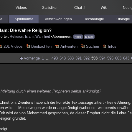
Videos
Statistiken
Chat
Wiki
Neuig
2
le
Spiritualität
Verschwörungen
Technologie
Ufologie
slam: Die wahre Religion?
örter:
Religion
,
Islam
,
Wahrheit
▪ Abonnieren:
Feed
E-Mail
201 Videos
Beobachten
Antworten
Suchen
Infos
vorherige
1
...
493
543
583
591
592
593
594
595
603
643
htleitung durch einen weiteren Propheten selbst ankündigt?
Christ bin. Zweitens habe ich die korrekte Textpassage zitiert - keine Ahnung,
 willst... Meinetwegen wurde er angekündigt (wobei es, wie bereits erwähnt,
Zeit wird da von Mohammed gesprochen, da dieser Prophet nicht die Lehre Jesu
eligion gründet.
digt...