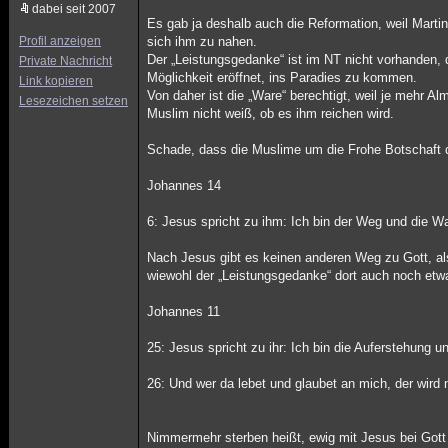
dabei seit 2007
Es gab ja deshalb auch die Reformation, weil Marti
Profil anzeigen
sich ihm zu nahen.
Der „Leistungsgedanke“ ist im NT nicht vorhanden, 
Private Nachricht
Möglichkeit eröffnet, ins Paradies zu kommen.
Link kopieren
Von daher ist die „Ware“ berechtigt, weil je mehr 
Lesezeichen setzen
Muslim nicht weiß, ob es ihm reichen wird.
Schade, dass die Muslime um die Frohe Botschaft 
Johannes 14
6: Jesus spricht zu ihm: Ich bin der Weg und die 
Nach Jesus gibt es keinen anderen Weg zu Gott, als
wiewohl der „Leistungsgedanke“ dort auch noch etwa
Johannes 11
25: Jesus spricht zu ihr: Ich bin die Auferstehung u
26: Und wer da lebet und glaubet an mich, der wird
Nimmermehr sterben heißt, ewig mit Jesus bei Gott