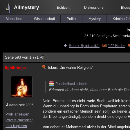
Allmystery
Echtzeit
Diskussionen
Blogs
Menschen
Wissenschaft
Politik
Mystery
Kriminalfäl
I
35.219 Beiträge
▪ Schlüsselw
Rubrik Spiritualität
177 Bilder
Seite 593 von 1.771
Islam: Die wahre Religion?
lightbringer
Puschelhasi schrieb:
Erkennst du denn nicht, dass euer Buch die Rec
Nein. Erstens ist es nicht
mein
Buch, weil ich kein 
dabei seit 2005
Wenn du unbedingt in Form eines Propheten sprechen
sondern ein einfacher Mensch sein soll). Zu keiner 
Profil anzeigen
der Bibel angekündigt), sondern direkt eine eigene R
Private Nachricht
Link kopieren
Von daher ist Mohammed
nicht
in der Bibel angekün