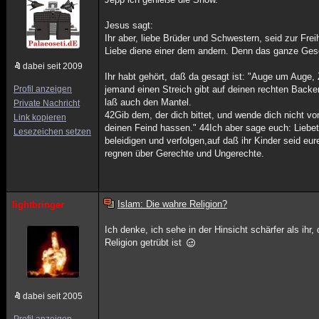
Jesus sagt:
Ihr aber, liebe Brüder und Schwestern, seid zur Frei
Liebe diene einer dem andern. Denn das ganze Geset
dabei seit 2009
Ihr habt gehört, daß da gesagt ist: "Auge um Auge, 
Profil anzeigen
jemand einen Streich gibt auf deinen rechten Back
laß auch den Mantel.
Private Nachricht
42Gib dem, der dich bittet, und wende dich nicht von
Link kopieren
deinen Feind hassen." 44Ich aber sage euch: Liebet 
Lesezeichen setzen
beleidigen und verfolgen,auf daß ihr Kinder seid e
regnen über Gerechte und Ungerechte.
Islam: Die wahre Religion?
lightbringer
Ich denke, ich sehe in der Hinsicht schärfer als ih
Religion getrübt ist
dabei seit 2005