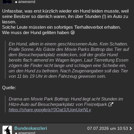
anwesend
Unfassbar, was erst kürzlich wieder ein Hund leiden musste, weil
seine Besitzer so dämlich waren, ihn über Stunden (!) im Auto zu
lassen.
Solche Leute müssten ein sofortiges Tierhalteverbot erhalten.
Wie muss der Hund gelitten haben 😪
Ein Hund, allein in einem geschlossenen Auto. Kein Schatten.
Pralle Sonne. Als Gäste des Movie Parks Bottrop das Tier auf
dem Besucherparkplatz entdecken, soll der große Hund
bereits flach atmend im Wagen liegen. Laut Tierrettung Essen
zögern die Finder nicht lange und schlagen eine Scheibe ein,
um den Hund zu befreien. Nach Zeugenangaben soll das Tier
von 11 bis 19 Uhr in dem Fahrzeug gewesen sein.
Quelle:
Drama am Movie Park Bottrop: Hund liegt acht Stunden im
Hitze-Auto auf Besucherparkplatz von Freizeitpark
https://share.google/aY0Oat3JUqnUqrNLy
Bundeskanzleri
07.07.2026 um 10:53
anwesend