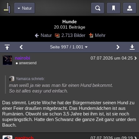
Natur
Bereiche
Hunde
20.031 Beiträge
Echtzeit
Diskussionen
Blogs
Videos
Statistiken
Natur
2.713 Bilder
Mehr
Chat
Wiki
Neuigkeiten
2
Seite
997
/ 1.001
meine Rubriken
nairobi
07.07.2026 um 04:25
Menschen
Wissenschaft
Politik
Mystery
Kriminalfälle
anwesend
Spiritualität
Verschwörungen
Technologie
Ufologie
Yamaica schrieb:
Natur
Umfragen
Unterhaltung
man weiß ja nie was man für einen Hund bekommt.
So ist alles easy und einfach.
weitere Rubriken
Das stimmt. Letzte Woche hat der Bürgermeister seinen Hund zu
Philosophie
Träume
Orte
Esoterik
Literatur
einer Feier draußen mitgebracht. Das Hundemädchen ist aus
Rumänien. Obwohl sie schon 3,5 Jahre bei ihm ist, ist sie noch
Astronomie
Helpdesk
Gruppen
Gaming
Filme
superängstlich. Hatte den Schwanz die ganze Zeit ganz unter dem
Bauch.
Musik
Clash
Verbesserungen
Allmystery
English
Übersichten
gagitsch
07.07.2026 um 09:19