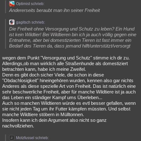
Optimist schrieb:
Andererseits beraubt man ihn seiner Freiheit
gagitsch schrieb:
Die Freiheit ohne Versorgung und Schutz zu leben? Ein Hund
ist kein Wildtier! Bei Wildtieren bin ich ja auch völlig gegen eine
Entnahme, aber bei domestizierten Tieren ist fast immer ein
Bedarf des Tieren da, dass jemand hilft/unterstützt/versorgt
wegen dem Punkt "Versorgung und Schutz" stimme ich dir zu.
Allerdings,ob man wirklich alle Straßenhunde als domestiziert
betrachten kann, habe ich meine Zweifel.
Denn es gibt doch sicher Viele, die schon in diese
"Obdachlosigkeit" hineingehören wurden, kennen also gar nichts
Anderes als diese spezielle Art von Freiheit. Das ist natürlich eine
sehr beschwerliche Freiheit, aber für manche Wildtiere ist ja auch
das Leben ein stândiger Kampf ums Überleben...
Auch so manchen Wildtieren würde es evtl besser gefallen, wenn
sie nicht jeden Tag um ihr Futter kämpfen müssten. Und selbst
manche Wildtiere stöbern in Mülltonnen.
Insofern kann ich dein Argument also nicht so ganz
nachvollziehen.
Motzfussel schrieb: