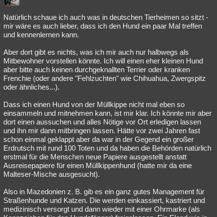
Natürlich schaue ich auch was in deutschen Tierheimen so sitzt -
mir wäre es auch lieber, dass ich den Hund ein paar Mal treffen
und kennenlernen kann.
Aber dort gibt es nichts, was ich mir auch nur halbwegs als
Mitbewohner vorstellen könnte. Ich will einen eher kleinen Hund
aber bitte auch keinen durchgeknallten Terrier oder kranken
Frenchie (oder andere "Fehlzuchten" wie Chihuahua, Zwergspitz
oder ähnliches...).
Dass ich einen Hund von der Müllkippe nicht mal eben so
einsammeln und mitnehmen kann, ist mir klar. Ich könnte mir aber
dort einen aussuchen und alles Nötige vor Ort erledigen lassen
und ihn mir dann mitbringen lassen. Hätte vor zwei Jahren fast
schon einmal geklappt aber da war in der Gegend ein großer
Erdrutsch mit rund 100 Toten und da haben die Behörden natürlich
erstmal für die Menschen neue Papiere ausgestellt anstatt
Ausreisepapiere für einen Müllkippenhund (hatte mir da eine
Malteser-Mische ausgesucht).
Also in Mazedonien z. B. gib es ein ganz gutes Management für
Straßenhunde und Katzen. Die werden einkassiert, kastriert und
medizinisch versorgt und dann wieder mit einer Ohrmarke (als