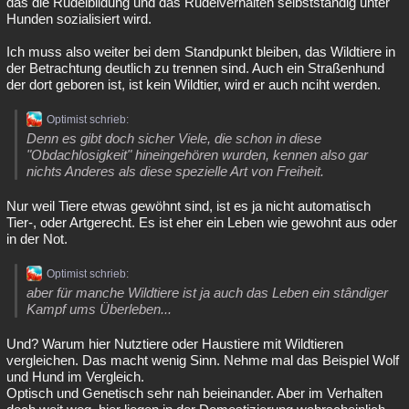
das die Rudelbildung und das Rudelverhalten selbstständig unter
Hunden sozialisiert wird.
Ich muss also weiter bei dem Standpunkt bleiben, das Wildtiere in
der Betrachtung deutlich zu trennen sind. Auch ein Straßenhund
der dort geboren ist, ist kein Wildtier, wird er auch nciht werden.
Optimist schrieb:
Denn es gibt doch sicher Viele, die schon in diese
"Obdachlosigkeit" hineingehören wurden, kennen also gar
nichts Anderes als diese spezielle Art von Freiheit.
Nur weil Tiere etwas gewöhnt sind, ist es ja nicht automatisch
Tier-, oder Artgerecht. Es ist eher ein Leben wie gewohnt aus oder
in der Not.
Optimist schrieb:
aber für manche Wildtiere ist ja auch das Leben ein stândiger
Kampf ums Überleben...
Und? Warum hier Nutztiere oder Haustiere mit Wildtieren
vergleichen. Das macht wenig Sinn. Nehme mal das Beispiel Wolf
und Hund im Vergleich.
Optisch und Genetisch sehr nah beieinander. Aber im Verhalten