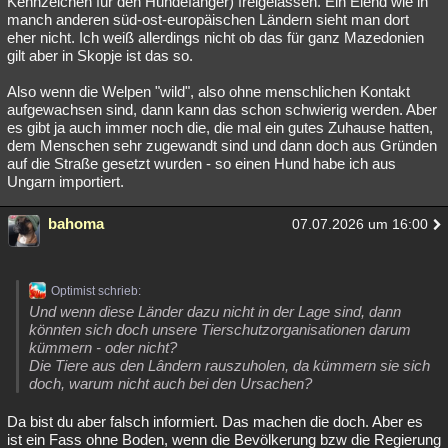
Kennzeichen für den Hundefänger) freigelassen. Ein Elend wie in
manch anderen süd-ost-europäischen Ländern sieht man dort
eher nicht. Ich weiß allerdings nicht ob das für ganz Mazedonien
gilt aber in Skopje ist das so.
Also wenn die Welpen "wild", also ohne menschlichen Kontakt
aufgewachsen sind, dann kann das schon schwierig werden. Aber
es gibt ja auch immer noch die, die mal ein gutes Zuhause hatten,
dem Menschen sehr zugewandt sind und dann doch aus Gründen
auf die Straße gesetzt wurden - so einen Hund habe ich aus
Ungarn importiert.
bahoma
07.07.2026 um 16:00
Optimist schrieb:
Und wenn diese Länder dazu nicht in der Lage sind, dann
könnten sich doch unsere Tierschutzorganisationen darum
kümmern - oder nicht?
Die Tiere aus den Lândern rauszuholen, da kümmern sie sich
doch, warum nicht auch bei den Ursachen?
Da bist du aber falsch informiert. Das machen die doch. Aber es
ist ein Fass ohne Boden, wenn die Bevölkerung bzw die Regierung