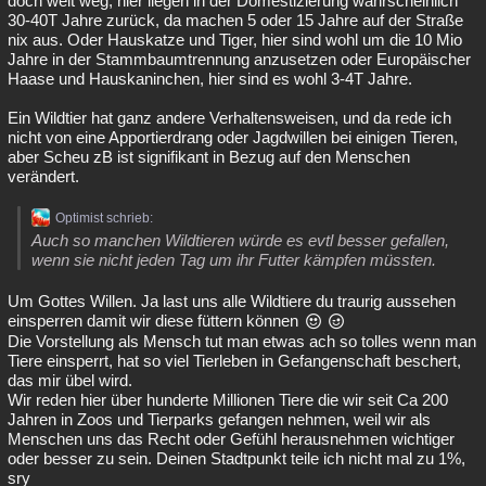
doch weit weg, hier liegen in der Domestizierung wahrscheinlich
30-40T Jahre zurück, da machen 5 oder 15 Jahre auf der Straße
nix aus. Oder Hauskatze und Tiger, hier sind wohl um die 10 Mio
Jahre in der Stammbaumtrennung anzusetzen oder Europäischer
Haase und Hauskaninchen, hier sind es wohl 3-4T Jahre.
Ein Wildtier hat ganz andere Verhaltensweisen, und da rede ich
nicht von eine Apportierdrang oder Jagdwillen bei einigen Tieren,
aber Scheu zB ist signifikant in Bezug auf den Menschen
verändert.
Optimist schrieb:
Auch so manchen Wildtieren würde es evtl besser gefallen,
wenn sie nicht jeden Tag um ihr Futter kämpfen müssten.
Um Gottes Willen. Ja last uns alle Wildtiere du traurig aussehen
einsperren damit wir diese füttern können
Die Vorstellung als Mensch tut man etwas ach so tolles wenn man
Tiere einsperrt, hat so viel Tierleben in Gefangenschaft beschert,
das mir übel wird.
Wir reden hier über hunderte Millionen Tiere die wir seit Ca 200
Jahren in Zoos und Tierparks gefangen nehmen, weil wir als
Menschen uns das Recht oder Gefühl herausnehmen wichtiger
oder besser zu sein. Deinen Stadtpunkt teile ich nicht mal zu 1%,
sry