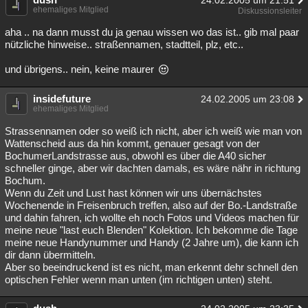
24.02.2005 um 21:51
ehemaliges Mitglied
Diskussionsleiter
aha .. na dann musst du ja genau wissen wo das ist.. gib mal paar
nützliche hinweise.. straßennamen, stadtteil, plz, etc..
und übrigens.. nein, keine maurer
insidefuture
24.02.2005 um 23:08
ehemaliges Mitglied
Strassennamen oder so weiß ich nicht, aber ich weiß wie man von
Wattenscheid aus da hin kommt, genauer gesagt von der
BochumerLandstrasse aus, obwohl es über die A40 sicher
schneller ginge, aber wir dachten damals, es wäre nähr in richtung
Bochum.
Wenn du Zeit und Lust hast können wir uns übernächstes
Wochenende in Freisenbruch treffen, also auf der Bo.-Landstraße
und dahin fahren, ich wollte eh noch Fotos und Videos machen für
meine neue "last euch Blenden" Kolektion. Ich bekomme die Tage
meine neue Handynummer und Handy (2 Jahre um), die kann ich
dir dann übermitteln.
Aber so beeindruckend ist es nicht, man erkennt dehr schnell den
optischen Fehler wenn man unten (im richtigen unten) steht.