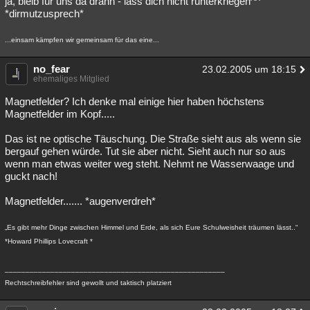
ja, bleib für uns da drann - lass dich nicht runterkriegen^^
*dirmutzusprech*
...einsam kämpfen wir gemeinsam für das eine...
no_fear
23.02.2005 um 18:15
ehemaliges Mitglied
Magnetfelder? Ich denke mal einige hier haben höchstens
Magnetfelder im Kopf.....
Das ist ne optische Täuschung. Die Straße sieht aus als wenn sie
bergauf gehen würde. Tut sie aber nicht. Sieht auch nur so aus
wenn man etwas weiter weg steht. Nehmt ne Wasserwaage und
guckt nach!
Magnetfelder....... *augenverdreh*
„Es gibt mehr Dinge zwischen Himmel und Erde, als sich Eure Schulweisheit träumen lässt..“
*Howard Phillips Lovecraft *
_____________________________________________________
Rechtschreibfehler sind gewollt und taktisch platziert