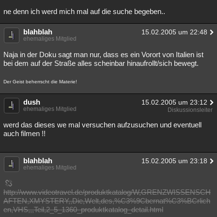
Besucht
Teilgenommen
Alle
Neue
Geschlossen
ne denn ich werd mich mal auf die suche begeben..
Lesenswert
Schlüsselwörter
blahblah
15.02.2005 um 22:48
ehemaliges Mitglied
Naja in der Doku sagt man nur, dass es ein Vorort von Italien ist
bei dem auf der Straße alles scheinbar hinaufrollt/sich bewegt.
Der Geist beherrscht die Materie!
dush
15.02.2005 um 23:12
ehemaliges Mitglied
Diskussionsleiter
werd das dieses we mal versuchen aufzusuchen und eventuell
auch filmen !!
blahblah
15.02.2005 um 23:18
ehemaliges Mitglied
http://www.videotravel.de/produktkatalog/W,GRENZWISSENSCH
AFTEN,XMYSTERY,,Die,Welt,des,%C3%9Cbernat%C3%BCrlich
en,VHS,,,Teil,2_5_1360_produktkatalog_detail.html