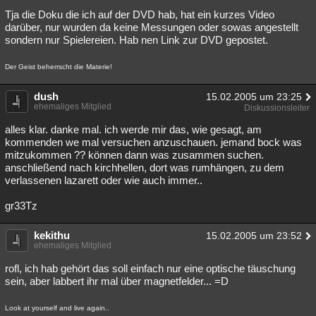
Tja die Doku die ich auf der DVD hab, hat ein kurzes Video
darüber, nur wurden da keine Messungen oder sowas angestellt
sondern nur Spielereien. Hab nen Link zur DVD gepostet.
Der Geist beherrscht die Materie!
dush
15.02.2005 um 23:25
ehemaliges Mitglied
Diskussionsleiter
alles klar. danke mal. ich werde mir das, wie gesagt, am
kommenden we mal versuchen anzuschauen. jemand bock was
mitzukommen ?? können dann was zusammen suchen.
anschließend nach kirchhellen, dort was rumhängen, zu dem
verlassenen lazarett oder wie auch immer..
gr33Tz
kekithu
15.02.2005 um 23:52
ehemaliges Mitglied
rofl, ich hab gehört das soll einfach nur eine optische täuschung
sein, aber labbert ihr mal über magnetfelder... =D
Look at yourself and live again..