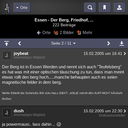
Orte
Bereiche
Essen - Der Berg, Friedhof, ...
222 Beiträge
Echtzeit
Diskussionen
Blogs
Videos
Statistiken
Orte
2 Bilder
Mehr
Chat
Wiki
Neuigkeiten
3
Seite
2
/ 11
meine Rubriken
joybeat
15.02.2005 um 16:41
Menschen
Wissenschaft
Politik
Mystery
Kriminalfälle
ehemaliges Mitglied
Spiritualität
Verschwörungen
Technologie
Ufologie
Der Berg ist in Essen Werden und nennt sich auch "Teufelsberg"
es hat was mit einer optischen täuschung zu tun, dass man meint
etwas rollt den berg hoch.....manche behaupten auch es seien
Natur
Umfragen
Unterhaltung
magnetische felder in dem berg.
weitere Rubriken
WeNn EiNeM dIe ScHeIsSe BiS zUm HaLs StEhT...sOlLtE mAnN dEn KoPf NiChT hÄnGeN
Philosophie
Träume
Orte
Esoterik
Literatur
lAsSen
Astronomie
Helpdesk
Gruppen
Gaming
Filme
dush
15.02.2005 um 22:30
ehemaliges Mitglied
Diskussionsleiter
Musik
Clash
Verbesserungen
Allmystery
English
ja powermausi.. lass dahin ..
Übersichten