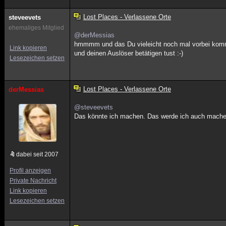
Lost Places - Verlassene Orte
steveevets
ehemaliges Mitglied
@derMessias
hmmmm und das Du vieleicht noch mal vorbei komm
Link kopieren
und deinen Auslöser betätigen tust :-)
Lesezeichen setzen
Lost Places - Verlassene Orte
derMessias
@steveevets
Das könnte ich machen. Das werde ich auch machen
dabei seit 2007
Profil anzeigen
Private Nachricht
Link kopieren
Lesezeichen setzen