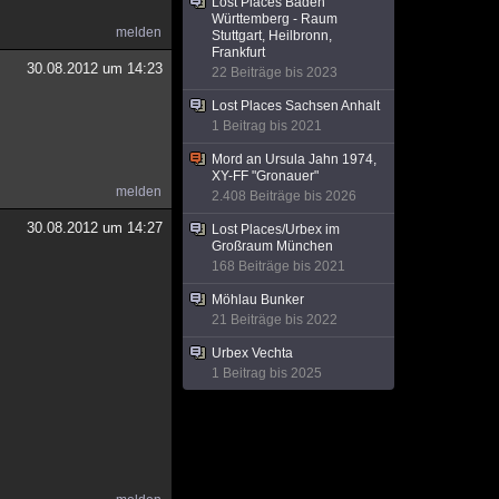
Lost Places Baden
Württemberg - Raum
melden
Stuttgart, Heilbronn,
Frankfurt
30.08.2012 um 14:23
22 Beiträge bis 2023
Lost Places Sachsen Anhalt
1 Beitrag bis 2021
Mord an Ursula Jahn 1974,
XY-FF "Gronauer"
melden
2.408 Beiträge bis 2026
30.08.2012 um 14:27
Lost Places/Urbex im
Großraum München
168 Beiträge bis 2021
Möhlau Bunker
21 Beiträge bis 2022
Urbex Vechta
1 Beitrag bis 2025