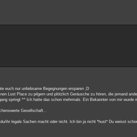
chte euch nur unliebsame Begegnungen ersparen ;D
inen Lost Place zu pilgern und plötzlich Geräusche zu hören, die jemand ande
ng springt ^^ Ich hatte das schon mehrmals. Ein Bekannter von mir wurde 
chenswerte Gesellschaft...
/ihr legale Sachen macht oder nicht. Ich bin ja nicht *hust* Du weisst scho