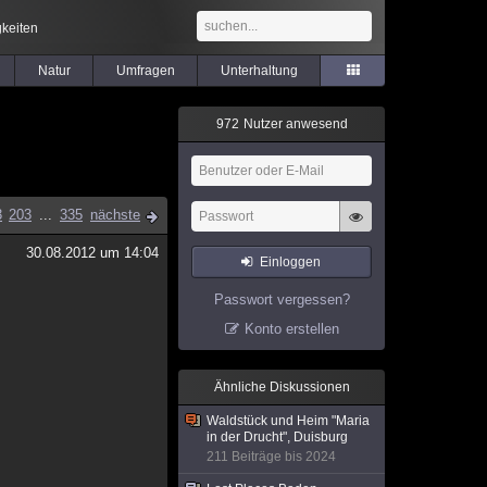
keiten
Natur
Umfragen
Unterhaltung
9
7
2
Nutzer anwesend
3
203
...
335
nächste
30.08.2012 um 14:04
Einloggen
Passwort vergessen?
Konto erstellen
Ähnliche Diskussionen
Waldstück und Heim "Maria
in der Drucht", Duisburg
211 Beiträge bis 2024