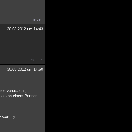
melden
30.08.2012 um 14:43
melden
30.08.2012 um 14:50
res verursacht,
mal von einem Penner
n wer... ;DD