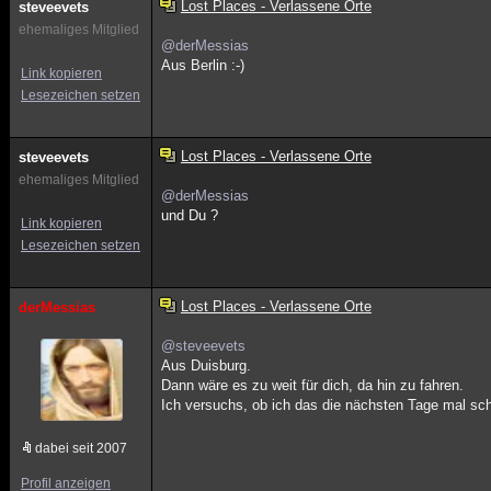
Lost Places - Verlassene Orte
steveevets
ehemaliges Mitglied
@derMessias
Aus Berlin :-)
Link kopieren
Lesezeichen setzen
Lost Places - Verlassene Orte
steveevets
ehemaliges Mitglied
@derMessias
und Du ?
Link kopieren
Lesezeichen setzen
Lost Places - Verlassene Orte
derMessias
@steveevets
Aus Duisburg.
Dann wäre es zu weit für dich, da hin zu fahren.
Ich versuchs, ob ich das die nächsten Tage mal sch
dabei seit 2007
Profil anzeigen