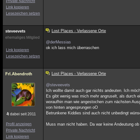
Private Nachricht
Link kopieren
Lesezeichen setzen
Lost Places - Verlassene Orte
steveevets
ehemaliges Mitglied
@derMessias
ok ich lass mich überraschen
Link kopieren
Lesezeichen setzen
Lost Places - Verlassene Orte
Frl.Abendroth
@steveevets
Ich wollte damit auch gar nichts andeuten. Ich mö
Es gibt wenig was mich mehr angruselt, als durch e
woraufhin man wie angestochen zum nächsten Ausga
von hinten angesprungen oO
Betrunkene Kiddies sind auch nicht unbedingt wüns
dabei seit 2011
Profil anzeigen
Muss man nicht haben. Da war keine Andeutung ob du
Private Nachricht
Link kopieren