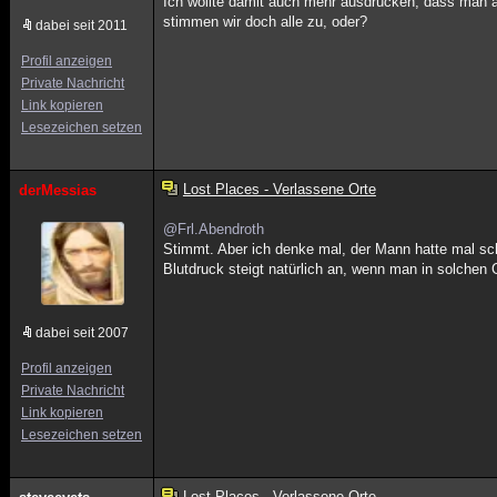
Ich wollte damit auch mehr ausdrücken, dass man
stimmen wir doch alle zu, oder?
dabei seit 2011
Profil anzeigen
Private Nachricht
Link kopieren
Lesezeichen setzen
Lost Places - Verlassene Orte
derMessias
@Frl.Abendroth
Stimmt. Aber ich denke mal, der Mann hatte mal schl
Blutdruck steigt natürlich an, wenn man in solchen
dabei seit 2007
Profil anzeigen
Private Nachricht
Link kopieren
Lesezeichen setzen
Lost Places - Verlassene Orte