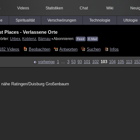
s
Videos
Statistiken
Chat
Wiki
Neuig
le
Spiritualität
Verschwörungen
Technologie
Ufologie
st Places - Verlassene Orte
örter:
Urbex
,
Koblenz
,
Bärnau
▪ Abonnieren:
Feed
E-Mail
182 Videos
Beobachten
Antworten
Suchen
Infos
vorherige
1
...
3
53
93
101
102
103
104
105
113
15
d, nähe Ratingen/Duisburg Großenbaum