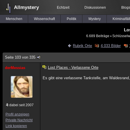
Allmystery
Echtzeit
Diskussionen
Blog
Menschen
Wissenschaft
Politik
Mystery
Kriminalfäl
Lo
6.689 Beiträge
▪ Schlüsselw
Rubrik Orte
4.033 Bilder
Seite 103 von 335
Lost Places - Verlassene Orte
derMessias
Es gibt eine verlassene Tankstelle, am Waldesran
dabei seit 2007
Profil anzeigen
Private Nachricht
Link kopieren