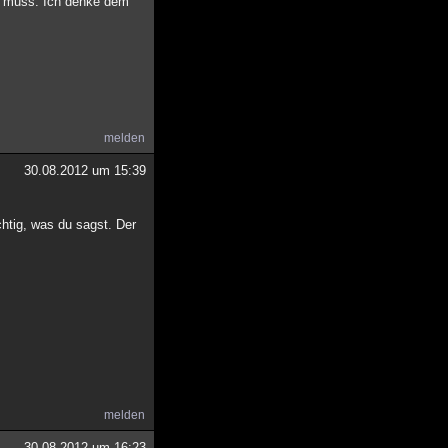
n muss. Ich denke dem
melden
30.08.2012 um 15:39
chtig, was du sagst. Der
melden
30.08.2012 um 16:23