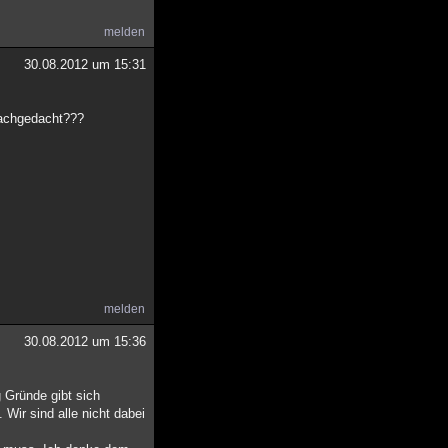
melden
30.08.2012 um 15:31
 nachgedacht???
melden
30.08.2012 um 15:36
g Gründe gibt sich
 Wir sind alle nicht dabei