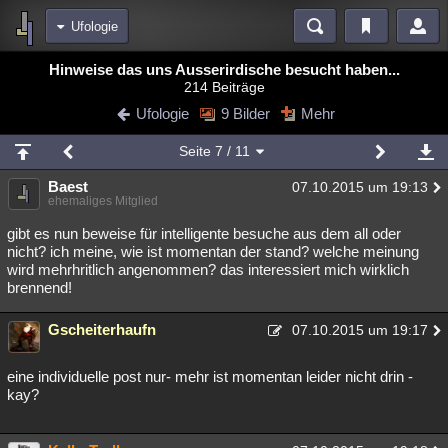
Ufologie
Bereiche
Hinweise das uns Ausserirdische besucht haben...
214 Beiträge
Echtzeit
Diskussionen
Blogs
Videos
Statistiken
Ufologie
9 Bilder
Mehr
Chat
Wiki
Neuigkeiten
2
Seite
7
/ 11
meine Rubriken
Baest
07.10.2015 um 19:13
Menschen
Wissenschaft
Politik
Mystery
Kriminalfälle
ehemaliges Mitglied
Spiritualität
Verschwörungen
Technologie
Ufologie
gibt es nun beweise für intelligente besuche aus dem all oder
nicht? ich meine, wie ist momentan der stand? welche meinung
wird mehrhritlich angenommen? das interessiert mich wirklich
Natur
Umfragen
Unterhaltung
brennend!
weitere Rubriken
Gscheiterhaufn
Philosophie
Träume
Orte
Esoterik
07.10.2015 um 19:17
Literatur
Astronomie
Helpdesk
Gruppen
Gaming
Filme
eine individuelle post nur- mehr ist momentan leider nicht drin -
kay?
Musik
Clash
Verbesserungen
Allmystery
English
Übersichten