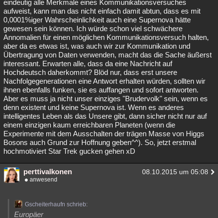
eindeutig alle Merkmale eines Kommunikationsversuches
aufweist, kann man das nicht einfach damit abtun, dass es mit
0,0001%iger Wahrscheinlichkeit auch eine Supernova hätte
gewesen sein können. Ich würde schon viel schwächere
Annomalien für einen möglichen Kommunikationsversuch halten,
aber da es etwas ist, was auch wir zur Kommunikation und
Übertragung von Daten verwenden, macht das die Sache äußerst
interessant. Erwarten alle, dass da eine Nachricht auf
Hochdeutsch daherkommt? Blöd nur, dass erst unsere
Nachfolgegenerationen eine Antwort erhalten würden, sollten wir
ihnen ebenfalls funken, sie es auffangen und sofort antworten.
Aber es muss ja nicht unser einziges "Brudervolk" sein, wenn es
denn existent und keine Supernova ist. Wenn es anderes
intelligentes Leben als das Unsere gibt, dann sicher nicht nur auf
einem einzigen kaum erreichbaren Planeten (wenn die
Experimente mit dem Ausschalten der trägen Masse von Higgs
Bosons auch Grund zur Hoffnung geben^^). So, jetzt erstmal
hochmotiviert Star Trek gucken gehen xD
perttivalkonen
08.10.2015 um 05:08
anwesend
Gscheiterhaufn schrieb:
Europäer