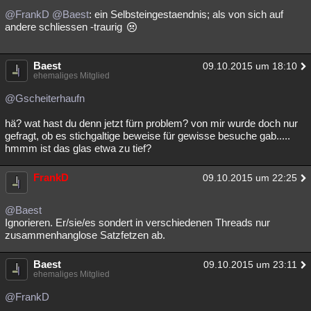
@FrankD
@Baest
: ein Selbsteingestaendnis; als von sich auf
andere schliessen -traurig
Baest
09.10.2015 um 18:10
ehemaliges Mitglied
@Gscheiterhaufn
hä? wat hast du denn jetzt fürn problem? von mir wurde doch nur
gefragt, ob es stichgaltige beweise für gewisse besuche gab.....
hmmm ist das glas etwa zu tief?
FrankD
09.10.2015 um 22:25
@Baest
Ignorieren. Er/sie/es sondert in verschiedenen Threads nur
zusammenhanglose Satzfetzen ab.
Baest
09.10.2015 um 23:11
ehemaliges Mitglied
@FrankD