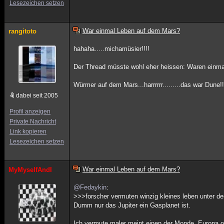
Lesezeichen setzen
War einmal Leben auf dem Mars?
rangitoto
hahaha.....michamüsier!!!!
Der Thread müsste wohl eher heissen: Waren einma
Würmer auf dem Mars...harrrrrr.........das war Dune!!!
dabei seit 2005
Profil anzeigen
Private Nachricht
Link kopieren
Lesezeichen setzen
War einmal Leben auf dem Mars?
MyMyselfAndI
@Fedaykin
:
>>>forscher vermuten winzig kleines leben unter de
Dumm nur das Jupiter ein Gasplanet ist.
Ich vermute maler meint einen der Monde, Europa 