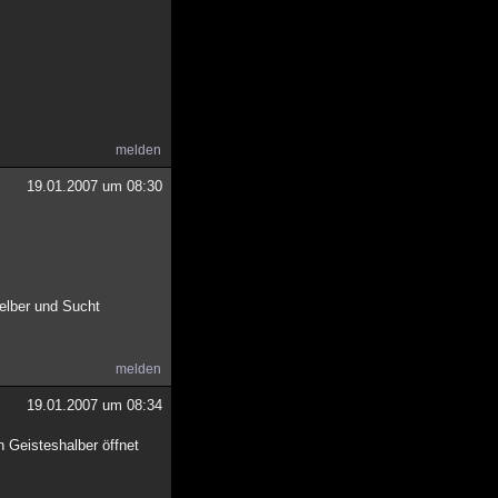
melden
19.01.2007 um 08:30
elber und Sucht
melden
19.01.2007 um 08:34
 Geisteshalber öffnet