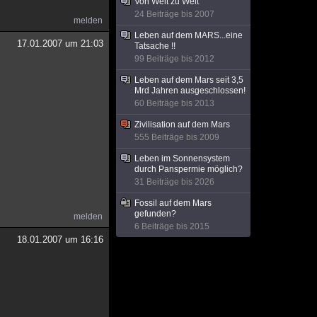
Von Welt zu Welt
24 Beiträge bis 2007
melden
Leben auf dem MARS...eine
17.01.2007 um 21:03
Tatsache !!
99 Beiträge bis 2012
Leben auf dem Mars seit 3,5
Mrd Jahren ausgeschlossen!
60 Beiträge bis 2013
Zivilisation auf dem Mars
555 Beiträge bis 2009
Leben im Sonnensystem
durch Panspermie möglich?
31 Beiträge bis 2026
Fossil auf dem Mars
gefunden?
melden
6 Beiträge bis 2015
18.01.2007 um 16:16