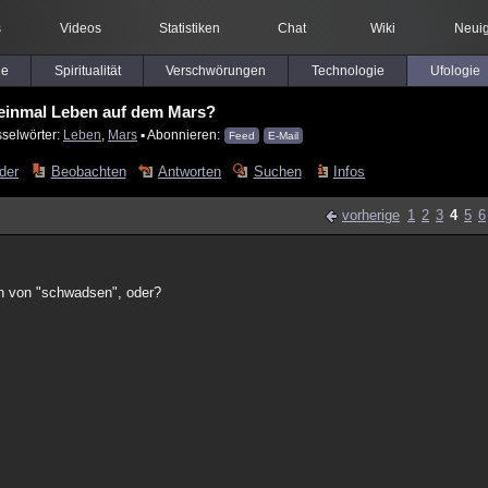
s
Videos
Statistiken
Chat
Wiki
Neuig
le
Spiritualität
Verschwörungen
Technologie
Ufologie
einmal Leben auf dem Mars?
sselwörter:
Leben
,
Mars
▪ Abonnieren:
Feed
E-Mail
lder
Beobachten
Antworten
Suchen
Infos
vorherige
1
2
3
4
5
6
h von "schwadsen", oder?