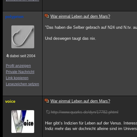
War einmal Leben auf dem Mars?
polyprion
"Das haben die Selber gebrach auf N24 und N.tv. a
Und deswegen taugt das nix.
dabei seit 2004
Profil anzeigen
Private Nachricht
Link kopieren
Lesezeichen setzen
War einmal Leben auf dem Mars?
voice
http://www.quarks.de/dyn/17782.phtml
Hier gibt’s Indizien für Leben auf der Venus. Inter
Indiz mehr das wir dochnicht alleine sind im Univer