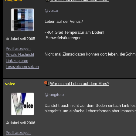
@voice
Leben auf der Venus?
- 464 Grad Temperatur am Boden!
-Schwefelsäureregen
dabei seit 2005
Profil anzeigen
Nicht mal Zinnsoldaten können dort leben, derSchmel
Private Nachricht
Link kopieren
Lesezeichen setzen
War einmal Leben auf dem Mars?
voice
@rangitoto
Da steht auch nicht auf dem Boden einfach Link le
hiergeht’s um einfache Lebensformen aber immerhin
dabei seit 2006
Profil anzeigen