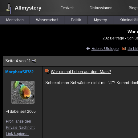
Allmystery
Echtzeit
Diskussionen
Blog
Menschen
Wissenschaft
Politik
Mystery
Kriminalfäl
War 
202 Beiträge
▪ Schlü
Rubrik Ufologie
35 Bi
Seite 4 von 11
War einmal Leben auf dem Mars?
MorpheuS8382
Schreibt man Schwädser nicht mit "ä"? Kommt doc
dabei seit 2005
Profil anzeigen
Private Nachricht
Link kopieren