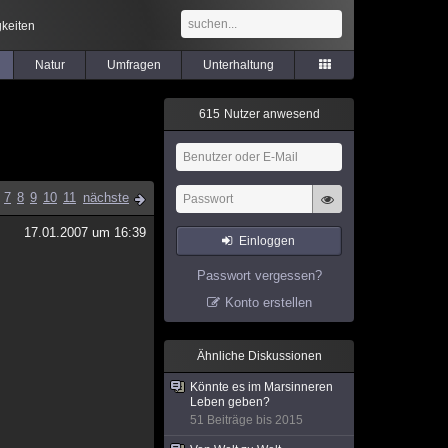
keiten
Natur
Umfragen
Unterhaltung
6
1
5
Nutzer anwesend
7
8
9
10
11
nächste
17.01.2007 um 16:39
Einloggen
Passwort vergessen?
Konto erstellen
Ähnliche Diskussionen
Könnte es im Marsinneren
Leben geben?
51 Beiträge bis 2015