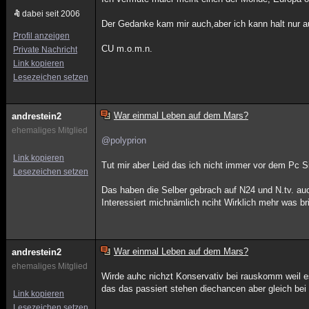
dabei seit 2006
Der Gedanke kam mir auch,aber ich kann halt nur au
Profil anzeigen
CU m.o.m.n.
Private Nachricht
Link kopieren
Lesezeichen setzen
War einmal Leben auf dem Mars?
andrestein2
ehemaliges Mitglied
@polyprion
Link kopieren
Tut mir aber Leid das ich nicht immer vor dem Pc S
Lesezeichen setzen
Das haben die Selber gebrach auf N24 und N.tv. au
Interessiert michnämlich nciht Wirklich mehr was br
War einmal Leben auf dem Mars?
andrestein2
ehemaliges Mitglied
Wirde auhc nichzt Konservativ bei rauskomm weil es
das das passiert stehen diechancen aber gleich bei
Link kopieren
Lesezeichen setzen