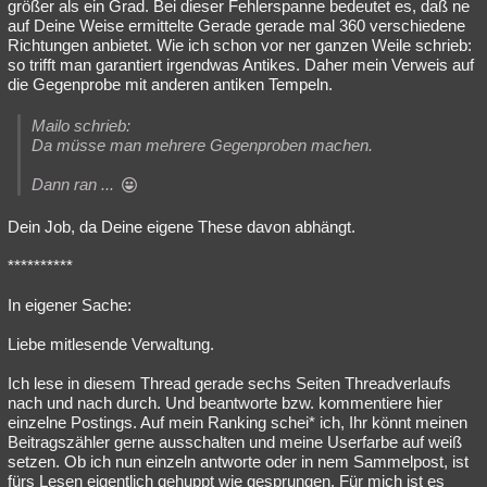
größer als ein Grad. Bei dieser Fehlerspanne bedeutet es, daß ne
Besucht
Teilgenommen
Alle
Neue
Geschlossen
auf Deine Weise ermittelte Gerade gerade mal 360 verschiedene
Richtungen anbietet. Wie ich schon vor ner ganzen Weile schrieb:
so trifft man garantiert irgendwas Antikes. Daher mein Verweis auf
Lesenswert
Schlüsselwörter
die Gegenprobe mit anderen antiken Tempeln.
Mailo schrieb:
Da müsse man mehrere Gegenproben machen.
Dann ran ...
Dein Job, da Deine eigene These davon abhängt.
**********
In eigener Sache:
Liebe mitlesende Verwaltung.
Ich lese in diesem Thread gerade sechs Seiten Threadverlaufs
nach und nach durch. Und beantworte bzw. kommentiere hier
einzelne Postings. Auf mein Ranking schei* ich, Ihr könnt meinen
Beitragszähler gerne ausschalten und meine Userfarbe auf weiß
setzen. Ob ich nun einzeln antworte oder in nem Sammelpost, ist
fürs Lesen eigentlich gehuppt wie gesprungen. Für mich ist es