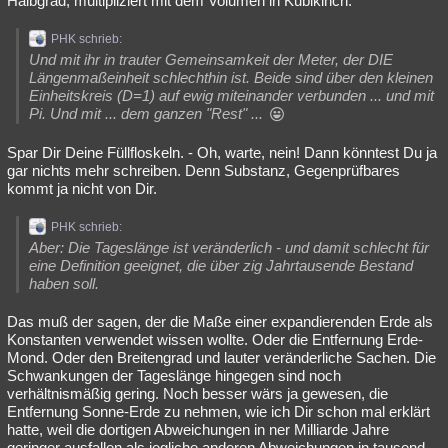
Halbgrad, multipliziert mit dem Volumen in Kubikinch.
PHK schrieb:
Und mit ihr in trauter Gemeinsamkeit der Meter, der DIE
Längenmaßeinheit schlechthin ist. Beide sind über den kleinen
Einheitskreis (D=1) auf ewig miteinander verbunden ... und mit
Pi. Und mit ... dem ganzen "Rest" ...
Spar Dir Deine Füllfloskeln. - Oh, warte, nein! Dann könntest Du ja
gar nichts mehr schreiben. Denn Substanz, Gegenprüfbares
kommt ja nicht von Dir.
PHK schrieb:
Aber: Die Tageslänge ist veränderlich - und damit schlecht für
eine Definition geeignet, die über zig Jahrtausende Bestand
haben soll.
Das muß der sagen, der die Maße einer expandierenden Erde als
Konstanten verwendet wissen wollte. Oder die Entfernung Erde-
Mond. Oder den Breitengrad und lauter veränderliche Sachen. Die
Schwankungen der Tageslänge hingegen sind noch
verhältnismäßig gering. Noch besser wärs ja gewesen, die
Entfernung Sonne-Erde zu nehmen, wie ich Dir schon mal erklärt
hatte, weil die dortigen Abweichungen in ner Milliarde Jahre
geringer ausfallen als jegliche anderen Abweichungen in tausend