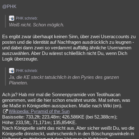
@PHK
PHK schrieb:
Weiß nicht. Schon möglich.
Es ergibt zwar überhaupt keinen Sinn, über zwei Useraccounts zu
posten und die Identität auf Nachfragen ausdrücklich zu leugnen -
und dabei dann zwei so verdammt auffällig ähnliche Usernamen
auszuwählen. Aber Du wärest schließlich nicht Du, wenn Dich
Logik überzeugte.
PHK schrieb:
Ja, die KE steckt tatsächlich in den Pyries des ganzen
Planeten.
Ach ja? Hab mir mal die Sonnenpyramide von Teotihuacan
genommen, weil die hier schon erwähnt wurde. Mal sehen, was
die Maße in Königsellen ausspucken. Maße nach Wiki (en).
Wikipedia: Pyramid of the Sun
Basisseite: 733,2ft; 223,48m; 426,586KE (bei 52,388cm);
Höhe: 233,5ft;, 71,171m; 135,854KE.
Nach Königselle sieht das nicht aus. Aber sicher weißt Du, wo die
Königselle drinsteckt, wahrscheinlich in den Böschungswinkeln in