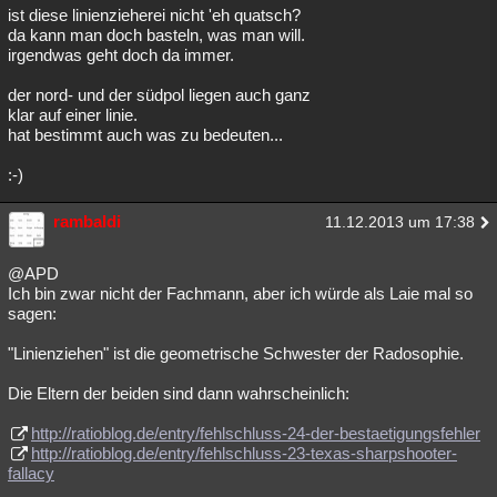
ist diese linienzieherei nicht 'eh quatsch?
da kann man doch basteln, was man will.
irgendwas geht doch da immer.
der nord- und der südpol liegen auch ganz
klar auf einer linie.
hat bestimmt auch was zu bedeuten...
:-)
rambaldi
11.12.2013 um 17:38
@APD
Ich bin zwar nicht der Fachmann, aber ich würde als Laie mal so
sagen:
"Linienziehen" ist die geometrische Schwester der Radosophie.
Die Eltern der beiden sind dann wahrscheinlich:
http://ratioblog.de/entry/fehlschluss-24-der-bestaetigungsfehler
http://ratioblog.de/entry/fehlschluss-23-texas-sharpshooter-
fallacy