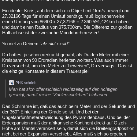
Ein idealer Kreis, auf dem sich ein Objekt mit 1km/s bewegt und
27,32166 Tage für einen Umlauf benötigt, muß logischerweise
einen Umfang von 86400 x 27,32166 = 2.360.591,424km haben
und damit einen Radius von 375.700km. Die Differenz zur großen
Halbachse ist der zweifache Monddurchmesser!
So viel zu Deinem "
absolut exakt
".
Du hattest ja schon verkackt gehabt, als Du den Meter mit einer
Kreisbahn von 90 Erdradien herleiten wolltest. Was auch immer
Du versuchst, um den Meter zu "beweisen", Du versagst. Das ist
die einzige Konstante in diesem Trauerspiel.
PHK schrieb:
Man hat sich offensichtlich rechtzeitig auf den richtigen
geeinigt, damit meine "Zahlenspielchen" hinhauen.
Das Schlimme ist, daß das auch beim Meter und der Sekunde und
der 360°-Einteilung der Grade so ist. Und bei der
Ungefährfünfmeterabweichung des Pyramidenbaus. Und bei der
Erdexpansion muß der afrikanische Kontinent direkt auf Gizeh-
Höhe am Mantel verankert sein, damit sich die Breitengradposition
nicht bei der Expansion verschiebt. Alles muß sich so ergeben