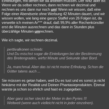
Einteilungen, mit denen wir da arbeiten müssen. Der Witz aber ist:
Wenn wir da selber rechnen, dann rechnen wir dezimal und
rechnen es uns dann nur noch
um
! Wenn wir wissen, daß eine
Folge einer Abendserie ohne Werbung 42 Minuten dauert, und wir
wissen wollen, wie lang eine ganze Staffel von 26 Folgen ist, da
verwette ich meinen Ar*** drauf, daß 99,9% aller Rechenkünstler
erst die Minuten ausrechnen und das dann in Stunden plus
überzählige Minuten
um
rechnen.
Wie ich sagte, wir rechnen dezimal.
perttivalkonen schrieb:
Und Du mischst sogar die Einteilungen bei der Bestimmung
des Breitengrades, wirfst Minute und Sekunde über Bord.
Ja, manchmal. Aber das ist nicht meine Erfindung. Schon die
Götter tatens auch ...
Sie müssen es getan haben, weil Du es tust und es sonst ja nicht
hinkäme mit der Realität und Deinen Phantasieprodukten. Einmal
warste ja schon so ehrlich und hast es zugegeben.
Aber ganz sicher steckt der Meter in den Pyries !!!
Weltweit (wenn auch vielleicht nicht in jeder einzelnen).