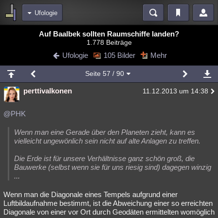
Ufologie
Bereiche
Auf Baalbek sollten Raumschiffe landen?
1.778 Beiträge
Echtzeit
Diskussionen
Blogs
Videos
Statistiken
Ufologie
105 Bilder
Mehr
Chat
Wiki
Neuigkeiten
3
Seite
57
/ 90
meine Rubriken
perttivalkonen
11.12.2013 um 14:38
Menschen
Wissenschaft
Politik
Mystery
Kriminalfälle
Spiritualität
Verschwörungen
Technologie
Ufologie
@PHK
Natur
Umfragen
Unterhaltung
Wenn man eine Gerade über den Planeten zieht, kann es
vielleicht ungewönlich sein nicht auf alte Anlagen zu treffen.
weitere Rubriken
Die Erde ist für unsere Verhältnisse ganz schön groß, die
Philosophie
Träume
Orte
Esoterik
Literatur
Bauwerke (selbst wenn sie für uns riesig sind) dagegen winzig
...
Astronomie
Helpdesk
Gruppen
Gaming
Filme
Wenn man die Diagonale eines Tempels aufgrund einer
Musik
Clash
Verbesserungen
Allmystery
English
Luftbildaufnahme bestimmt, ist die Abweichung einer so erreichten
Diagonale von einer vor Ort durch Geodäten ermittelten womöglich
Übersichten