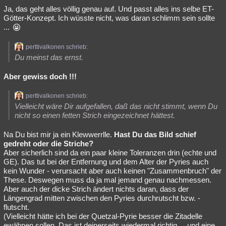
Ja, das geht alles völlig genau auf. Und passt alles ins selbe ET-
Götter-Konzept. Ich wüsste nicht, was daran schlimm sein sollte
...
perttivalkonen schrieb:
Du meinst das ernst.
Aber gewiss doch !!!
perttivalkonen schrieb:
Vielleicht wäre Dir aufgefallen, daß das nicht stimmt, wenn Du
nicht so einen fetten Strich eingezeichnet hättest.
Na Du bist mir ja ein Klewwerrlle.
Hast Du das Bild schief
gedreht oder die Striche?
Aber sicherlich sind da ein paar kleine Toleranzen drin (echte und
GE). Das tut bei der Entfernung und dem Alter der Pyries auch
kein Wunder - verursacht aber auch keinen "Zusammenbruch" der
These. Deswegen muss da ja mal jemand genau nachmessen.
Aber auch der dicke Strich ändert nichts daran, dass der
Längengrad mitten zwischen den Pyries durchrutscht bzw. -
flutscht.
(Vielleicht hätte ich bei der Quetzal-Pyrie besser die Zitadelle
ewähnen sollen. Das ist deinerseits wiedermal richtig ... und eine