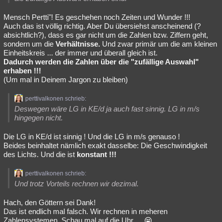
Mensch Pertti"! Es geschehen noch Zeiten und Wunder !!!
Auch das ist völlig richtig. Aber Du übersiehst anscheinend (?
absichtlich?), dass es gar nicht um die Zahlen bzw. Ziffern geht,
sondern um die
Verhältnisse.
Und zwar primär um die am kleinen
Einheitskreis ... der immer und überall gleich ist.
Dadurch werden die Zahlen über die "zufällige Auswahl"
erhaben !!!
(Um mal in Deinem Jargon zu bleiben)
perttivalkonen schrieb:
Deswegen wäre LG in KE/d ja auch fast sinnig. LG in m/s
hingegen nicht.
Die LG in KE/d ist sinnig ! Und die LG in m/s genauso !
Beides beinhaltet nämlich exakt dasselbe: Die Geschwindigkeit
des Lichts. Und die ist
konstant !!!
perttivalkonen schrieb:
Und trotz Vorteils rechnen wir dezimal.
Hach, den Göttern sei Dank!
Das ist endlich mal falsch. Wir rechnen in meheren
Zahlensystemen. Schau mal auf die Uhr ...