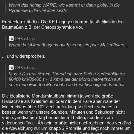
Wenn das richtig WÄRE, wie kommt er dann global in die
Pyramiden, die viel älter sind?
Er steckt nicht drin. Die KE hingegen kommt tatsächlich in den
Baumaßen z.B. der Cheopspyramide vor.
PHK schrieb:
Wurde bei Allmy übrigens auch schon ein paar Mal erläutert ...
... und widersprochen.
PHK schrieb:
Musst Du mal hier im Thread ein paar Seiten zurückblättern.
86400 km/86400 s = 1 km/s die der Mond theoretisch auf
seiner idealisierten Mondbahn an Geschwindigkeit drauf hat.
Die idealisierte Mondumlaufbahn nimmt ja wohl die große
Halbachse als Kreisradius, oder? In dem Falle aber wäre der
Meter etwas über 102 Zentimeter lang. Vielleicht sähe es ja
besser, wenn wir unsere Stunden, Minuten und Sekunden nicht
vom synodischen Tag her bestimmt hätten, sondern vom
siderischen Tag. - Äh nein, mußte nicht nachrechnen, das verkürzt
die Abweichung nur um knapp 3 Promille und liegt noch immer um
knappst mehr als 2% über den hundert Zentimetern.