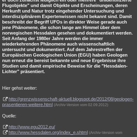
Flugobjekte" und damit Objekte und Erscheinungen, deren
Herkunft und Natur trotz eingehender Untersuchung und
interdisziplinärem Expertenwissen nicht bekannt sind. Damit
beschreibt der Begriff UFOs in direkter Weise gerade auch
jene Phänomene, die schon lange am Himmel über dem
norwegischen Hessdalen gesehen und dokumentiert werden.
Seit Anfang der 1980er Jahre werden die immer
wiederkehrenden Phänomene auch wissenschaftlich
untersucht und dokumentiert. Auf dem Jahrestreffen der
Europäischen Geologischen Union (EGU) haben Geologen
nun erneut die bereist bekannte und neue Ergebnisse ihre
Studien und damit empirische Beweise für die "Hessdalen-
Lichter" präsentiert.
Hier gehst weiter:
http://grenzwissenschaft-aktuell.blogspot.de/2012/08/geologen-
prasentieren-weitere.html
(Archiv-Version vom 02.09.2012)
Quelle:
http://www.egu2012.eu/
http://www.hessdalen.org/index_e.shtml
(Archiv-Version vom