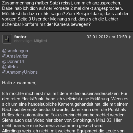
Zusammenhang (halber Satz) reisst, um mich anzusprechen.
Dabei hab ich dich auf der Vorseite 2 mal direkt angesprochen.
Möchtest du dazu nichts sagen? Zum Beispiel dazu, dass auf der
vorigen Seite 3 User der Meinung sind, dass sich die Lichter
scheinbar konform mit der Kamera bewegen?
factor
02.01.2012 um 10:59
ehemaliges Mitglied
@smokingun
@Amsivarier
@Dorian14
@alleks
@AnatomyUnions
Hallo zusammen,
Ich möchte mich erst mal mit dem Video auseinandersetzen. Für
den roten Fleck/Punkt habe ich vielleicht eine Erklärung. Wenn es
sich um eine handelsübliche Kamera gehandelt hat, die mit einem
Nachtsichtvorsatz bestückt wurde, dann kann der rote Punkt als
Reflex der automatische Fokusiereinrichtung betrachtet werden.
Siehe auch das Video hier oben von Smokingun Min1:03. Hier
sieht man wie eine Kamera zusammen gesetzt wird.
Allerdings weis ich nicht, mit welchem Equipment die Leute von