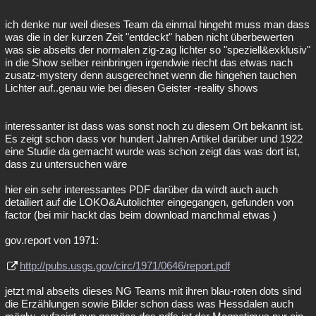
ich denke nur weil dieses Team da einmal hingeht muss man dass
was die in der kurzen Zeit "entdeckt" haben nicht überbewerten
was sie abseits der normalen zig-zag lichter so "speziell&exklusiv"
in die Show selber reinbringen irgendwie riecht das etwas nach
zusatz-mystery denn ausgerechnet wenn die hingehen tauchen
Lichter auf..genau wie bei diesen Geister -reality shows
interessanter ist dass was sonst noch zu diesem Ort bekannt ist.
Es zeigt schon dass vor hundert Jahren Artikel darüber und 1922
eine Studie da gemacht wurde was schon zeigt das was dort ist,
dass zu untersuchen wäre
hier ein sehr interessantes PDF darüber da wirdt auch auch
detailiert auf die LOKO&Autolichter eingegangen, gefunden von
factor (bei mir hackt das beim download manchmal etwas )
gov.report von 1971:
http://pubs.usgs.gov/circ/1971/0646/report.pdf
jetzt mal abseits dieses NG Teams mit ihren blau-roten dots sind
die Erzählungen sowie Bilder schon dass was Hessdalen auch