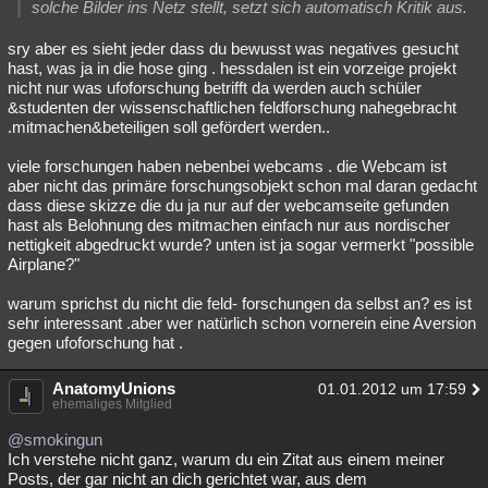
solche Bilder ins Netz stellt, setzt sich automatisch Kritik aus.
Besucht
Teilgenommen
Alle
Neue
Geschlossen
sry aber es sieht jeder dass du bewusst was negatives gesucht
Lesenswert
Schlüsselwörter
hast, was ja in die hose ging . hessdalen ist ein vorzeige projekt
nicht nur was ufoforschung betrifft da werden auch schüler
&studenten der wissenschaftlichen feldforschung nahegebracht
.mitmachen&beteiligen soll gefördert werden..
viele forschungen haben nebenbei webcams . die Webcam ist
aber nicht das primäre forschungsobjekt schon mal daran gedacht
dass diese skizze die du ja nur auf der webcamseite gefunden
hast als Belohnung des mitmachen einfach nur aus nordischer
nettigkeit abgedruckt wurde? unten ist ja sogar vermerkt "possible
Airplane?"
warum sprichst du nicht die feld- forschungen da selbst an? es ist
sehr interessant .aber wer natürlich schon vornerein eine Aversion
gegen ufoforschung hat .
AnatomyUnions
01.01.2012 um 17:59
ehemaliges Mitglied
@smokingun
Ich verstehe nicht ganz, warum du ein Zitat aus einem meiner
Posts, der gar nicht an dich gerichtet war, aus dem