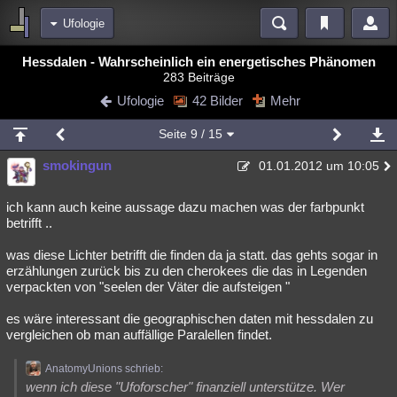
Ufologie
Bereiche
Hessdalen - Wahrscheinlich ein energetisches Phänomen
283 Beiträge
Echtzeit
Diskussionen
Blogs
Videos
Statistiken
Ufologie
42 Bilder
Mehr
Chat
Wiki
Neuigkeiten
2
Seite
9
/ 15
meine Rubriken
smokingun
01.01.2012 um 10:05
Menschen
Wissenschaft
Politik
Mystery
Kriminalfälle
Spiritualität
Verschwörungen
Technologie
Ufologie
ich kann auch keine aussage dazu machen was der farbpunkt
betrifft ..
Natur
Umfragen
Unterhaltung
was diese Lichter betrifft die finden da ja statt. das gehts sogar in
weitere Rubriken
erzählungen zurück bis zu den cherokees die das in Legenden
verpackten von "seelen der Väter die aufsteigen "
Philosophie
Träume
Orte
Esoterik
Literatur
es wäre interessant die geographischen daten mit hessdalen zu
Astronomie
Helpdesk
Gruppen
Gaming
Filme
vergleichen ob man auffällige Paralellen findet.
Musik
Clash
Verbesserungen
Allmystery
English
AnatomyUnions schrieb:
wenn ich diese "Ufoforscher" finanziell unterstütze. Wer
Übersichten