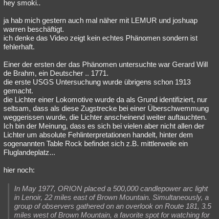
hey smoki..
ja hab mich gestern auch mal näher mit LEMUR und joshuap
warren beschäftigt.
ich denke das Video zeigt kein echtes Phänomen sondern ist
fehlerhaft.
Einer der ersten der das Phänomen untersuchte war Gerard Will
de Brahm, ein Deutscher .. 1771.
die erste USGS Untersuchung wurde übrigens schon 1913
gemacht.
die Lichter einer Lokomotive wurde da als Grund identifiziert, nur
seltsam, dass als diese Zugstrecke bei einer Überschwemmung
weggerissen wurde, die Lichter anscheinend weiter auftauchten.
Ich bin der Meinung, dass es sich bei vielen aber nicht allen der
Lichter um absolute Fehlinterpretationen handelt, hinter dem
sogenannten Table Rock befindet sich z.B. mittlerweile ein
Fluglandeplatz...
hier noch:
In May 1977, ORION placed a 500,000 candlepower arc light
in Lenoir, 22 miles east of Brown Mountain. Simultaneously, a
group of observers gathered on an overlook on Route 181, 3.5
miles west of Brown Mountain, a favorite spot for watching for