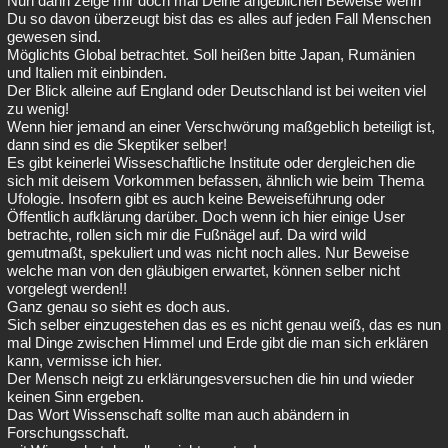
Nun dann zeige mir doch mal Deine angeblichen Beweise wenn
Du so davon überzeugt bist das es alles auf jeden Fall Menschen
gewesen sind.
Möglichts Global betrachtet. Soll heißen bitte Japan, Rumänien
und Italien mit einbinden.
Der Blick alleine auf England oder Deutschland ist bei weiten viel
zu wenig!
Wenn hier jemand an einer Verschwörung maßgeblich beteiligt ist,
dann sind es die Skeptiker selber!
Es gibt keinerlei Wisseschaftliche Institute oder dergleichen die
sich mit deisem Vorkommen befassen, ähnlich wie beim Thema
Ufologie. Insofern gibt es auch keine Beweiseführung oder
Öffentlich aufklärung darüber. Doch wenn ich hier einige User
betrachte, rollen sich mir die Fußnägel auf. Da wird wild
gemutmaßt, spekuliert und was nicht noch alles. Nur Beweise
welche man von den gläubigen erwartet, können selber nicht
vorgelegt werden!!
Ganz genau so sieht es doch aus.
Sich selber einzugestehen das es es nicht genau weiß, das es nun
mal Dinge zwischen Himmel und Erde gibt die man sich erklären
kann, vermisse ich hier.
Der Mensch neigt zu erklärungesversuchen die hin und wieder
keinen Sinn ergeben.
Das Wort Wissenschaft sollte man auch abändern in
Forschungsschaft.