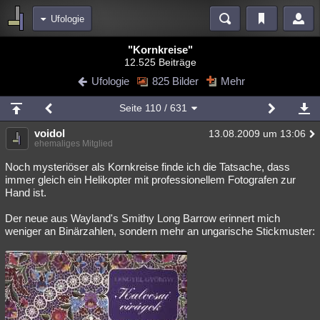
Ufologie
Bereiche
"Kornkreise"
12.525 Beiträge
Echtzeit
Diskussionen
Blogs
Videos
Statistiken
Ufologie
825 Bilder
Mehr
Chat
Wiki
Neuigkeiten
2
Seite
110
/ 631
meine Rubriken
voidol
13.08.2009 um 13:06
Menschen
Wissenschaft
Politik
Mystery
Kriminalfälle
ehemaliges Mitglied
Spiritualität
Verschwörungen
Technologie
Ufologie
Noch mysteriöser als Kornkreise finde ich die Tatsache, dass
immer gleich ein Helikopter mit professionellem Fotografen zur
Hand ist.
Natur
Umfragen
Unterhaltung
weitere Rubriken
Der neue aus Wayland's Smithy Long Barrow erinnert mich
weniger an Binärzahlen, sondern mehr an ungarische Stickmuster:
Philosophie
Träume
Orte
Esoterik
Literatur
Astronomie
Helpdesk
Gruppen
Gaming
Filme
Musik
Clash
Verbesserungen
Allmystery
English
Übersichten