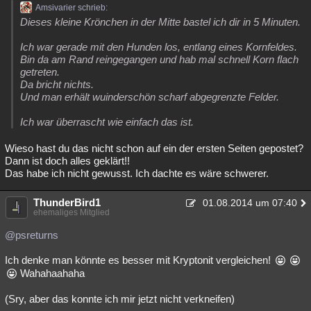
Amsivarier schrieb:
Besucht
Teilgenommen
Alle
Neue
Geschlossen
Dieses kleine Krönchen in der Mitte bastel ich dir in 5 Minuten.
Lesenswert
Schlüsselwörter
Ich war gerade mit den Hunden los, entlang eines Kornfeldes.
Bin da am Rand reingegangen und hab mal schnell Korn flach
getreten.
Da bricht nichts.
Und man erhält wuinderschön scharf abgegrenzte Felder.
Ich war überrascht wie einfach das ist.
Wieso hast du das nicht schon auf ein der ersten Seiten gepostet?
Dann ist doch alles geklärt!!
Das habe ich nicht gewusst. Ich dachte es wäre schwerer.
ThunderBird1
01.08.2014 um 07:40
ehemaliges Mitglied
@psreturns
Ich denke man könnte es besser mit Kryptonit vergleichen!
Wahahaahaha
(Sry, aber das konnte ich mir jetzt nicht verkneifen)