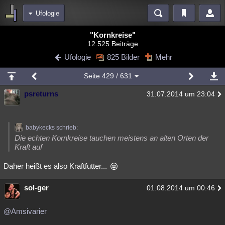
Ufologie
Bereiche
"Kornkreise"
12.525 Beiträge
Echtzeit
Diskussionen
Blogs
Videos
Statistiken
Ufologie
825 Bilder
Mehr
Chat
Wiki
Neuigkeiten
2
Seite
429
/ 631
meine Rubriken
psreturns
31.07.2014 um 23:04
Menschen
Wissenschaft
Politik
Mystery
Kriminalfälle
Spiritualität
Verschwörungen
Technologie
Ufologie
babykecks schrieb:
Natur
Umfragen
Unterhaltung
Die echten Kornkreise tauchen meistens an alten Orten der
Kraft auf
weitere Rubriken
Daher heißt es also Kraftfutter...
Philosophie
Träume
Orte
Esoterik
Literatur
Astronomie
Helpdesk
Gruppen
Gaming
Filme
sol-ger
01.08.2014 um 00:46
Musik
Clash
Verbesserungen
Allmystery
English
@Amsivarier
Übersichten