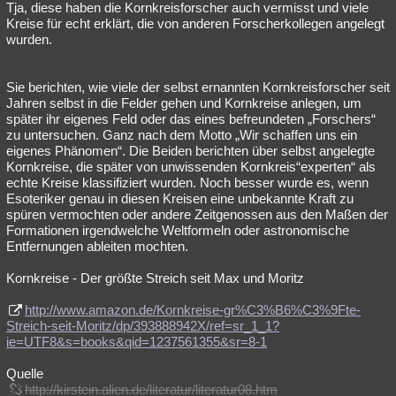
Tja, diese haben die Kornkreisforscher auch vermisst und viele
Besucht
Teilgenommen
Alle
Neue
Geschlossen
Kreise für echt erklärt, die von anderen Forscherkollegen angelegt
wurden.
Lesenswert
Schlüsselwörter
Sie berichten, wie viele der selbst ernannten Kornkreisforscher seit
Jahren selbst in die Felder gehen und Kornkreise anlegen, um
später ihr eigenes Feld oder das eines befreundeten „Forschers“
zu untersuchen. Ganz nach dem Motto „Wir schaffen uns ein
eigenes Phänomen“. Die Beiden berichten über selbst angelegte
Kornkreise, die später von unwissenden Kornkreis“experten“ als
echte Kreise klassifiziert wurden. Noch besser wurde es, wenn
Esoteriker genau in diesen Kreisen eine unbekannte Kraft zu
spüren vermochten oder andere Zeitgenossen aus den Maßen der
Formationen irgendwelche Weltformeln oder astronomische
Entfernungen ableiten mochten.
Kornkreise - Der größte Streich seit Max und Moritz
http://www.amazon.de/Kornkreise-gr%C3%B6%C3%9Fte-
Streich-seit-Moritz/dp/393888942X/ref=sr_1_1?
ie=UTF8&s=books&qid=1237561355&sr=8-1
Quelle
http://kirstein.alien.de/literatur/literatur08.htm