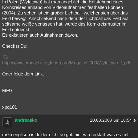
In Polen (Wylatowo) hat man angeblich die Entstehung eines
Kornkreises anhand von Videoaufnahmen festhalten können
(2004). Zu sehen ist ein großer Lichtball, welcher sich über das
Feld bewegt. Anschließend nach dem der Lichtball das Feld auf
seltsame weiße verlassen hat, wurde das Kornkreismuster im
Feld entdeckt.
Es existieren auch Aufnahmen davon.
Checkst Du:
http://www.monachijczyk.ovh.org/Magazin2000/Wylatowo_1.pdf
Oder folge dem Link.
MFG
xpq101
andreasko
20.03.2009 um 16:54
mein englisch ist leider nicht so gut..hier wird erklärt was es mit