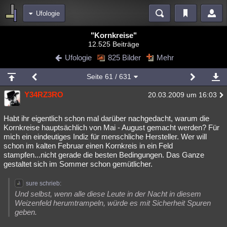
Ufologie
Bereiche
"Kornkreise"
12.525 Beiträge
Echtzeit
Diskussionen
Blogs
Videos
Statistiken
Ufologie
825 Bilder
Mehr
Chat
Wiki
Neuigkeiten
2
Seite
61
/ 631
meine Rubriken
Y34RZ3RO
20.03.2009 um 16:03
Menschen
Wissenschaft
Politik
Mystery
Kriminalfälle
Spiritualität
Verschwörungen
Technologie
Ufologie
Habt ihr eigentlich schon mal darüber nachgedacht, warum die
Kornkreise hauptsächlich von Mai - August gemacht werden? Für
mich ein eindeutiges Indiz für menschliche Hersteller. Wer will
Natur
Umfragen
Unterhaltung
schon im kalten Februar einen Kornkreis in ein Feld
weitere Rubriken
stampfen...nicht gerade die besten Bedingungen. Das Ganze
gestaltet sich im Sommer schon gemütlicher.
Philosophie
Träume
Orte
Esoterik
Literatur
sure schrieb:
Astronomie
Helpdesk
Gruppen
Gaming
Filme
Und selbst, wenn alle diese Leute in der Nacht in diesem
Weizenfeld herumtrampeln, würde es mit Sicherheit Spuren
Musik
Clash
Verbesserungen
Allmystery
English
geben.
Übersichten