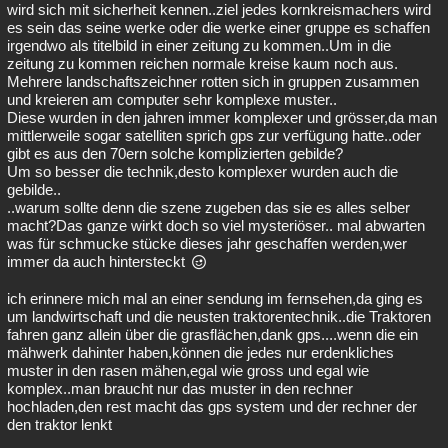
wird sich mit sicherheit kennen..ziel jedes kornkreismachers wird
es sein das seine werke oder die werke einer gruppe es schaffen
irgendwo als titelbild in einer zeitung zu kommen..Um in die
zeitung zu kommen reichen normale kreise kaum noch aus.
Mehrere landschaftszeichner rotten sich in gruppen zusammen
und kreieren am computer sehr komplexe muster..
Diese wurden in den jahren immer komplexer und grösser,da man
mittlerweile sogar satelliten sprich gps zur verfügung hatte..oder
gibt es aus den 70ern solche komplizierten gebilde?
Um so besser die technik,desto komplexer wurden auch die
gebilde..
..warum sollte denn die szene zugeben das sie es alles selber
macht?Das ganze wirkt doch so viel mysteriöser.. mal abwarten
was für schmucke stücke dieses jahr geschaffen werden,wer
immer da auch hintersteckt
ich erinnere mich mal an einer sendung im fernsehen,da ging es
um landwirtschaft und die neusten traktorentechnik..die Traktoren
fahren ganz allein über die grasflächen,dank gps....wenn die ein
mähwerk dahinter haben,können die jedes nur erdenkliches
muster in den rasen mähen,egal wie gross und egal wie
komplex..man braucht nur das muster in den rechner
hochladen,den rest macht das gps system und der rechner der
den traktor lenkt