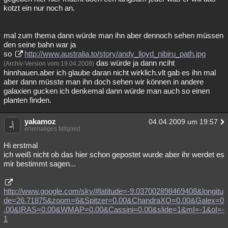
kotzt ein nur noch an.
mal zum thema dann würde man ihn aber dennoch sehen müssen
den seine bahn war ja
so
http://www.australia.to/story/andy_lloyd_nibiru_path.jpg
das würde ja dann nciht
(Archiv-Version vom 19.04.2009)
hinnhauen.aber ich glaube daran nicht wirklich.vlt gab es ihn mal
aber dann müsste man ihn doch sehen wir können in andere
galaxien gucken ich denkemal dann würde man auch so einen
planten finden.
yakamoz
04.04.2009 um 19:57
ehemaliges Mitglied
Hi erstmal
ich weiß nicht ob das hier schon gepostet wurde aber ihr werdet es
mir bestimmt sagen...
http://www.google.com/sky/#latitude=-9.037002898469408&longitu
de=26.71875&zoom=6&Spitzer=0.00&ChandraXO=0.00&Galex=0
.00&IRAS=0.00&WMAP=0.00&Cassini=0.00&slide=1&mI=-1&oI=-
1