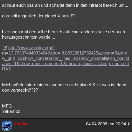
schaut euch das an und schaltet dann in den infrarot bereich um...
das soll angeblich der planet X sein !?!
hier noch mal der selbe bereich auf einer anderen seite der auch
herausgeschnitten wurde....
http://www.wikisky.org/?
ra=13.763374840334649&de=-8.86628812792415&zoom=5&sho
w_grid=1&show_constellation_lines=1&show_constellation_bound
aries=1&show_const_names=0&show_galaxies=1&img_source=I
RAS
Mich würde interresieren, wenn es nicht planet X ist was ist dann
dort versteckt????
MFG
Yakamoz
lenzko
04.04.2009 um 20:04