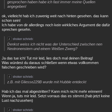
gesprochen haben habe ich fast immer meine Quellen
Besucht
Teilgenommen
Alle
Neue
Geschlossen
angegeben!
Lesenswert
Schlüsselwörter
ok, vielleicht hab ich zuwenig weit nach hinten gesehen. das kann
schon sein!
Ich habe von dir allerdings noch kein wirkliches Argument die dafür
sprechen gesehn.
shoker schrieb:
Denkst weiss ich nicht was der Unterschied zwischen nen
Neotronenstern und einem Weißen Zwerg?
Ja das tue ich! Tut mir leid, lies doch mal deinen Beitrag!
Was würdest du daraus schließen wenn etwas vollkommen
falschen geschrieben wird?
shoker schrieb:
z.B. mit Gliesse229B wurde mit Hubble entdeckt
Hab ich das mal abgestritten? Kann mich nicht mehr erinnern!
Wenn ja, tuts mir leid. Setzt vorraus das es stimmt.(hab jetzt keine
Lust nachzusehen)
shoker schrieb: