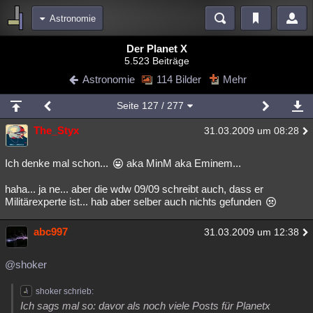
Astronomie
Bereiche
Der Planet X
5.523 Beiträge
Echtzeit
Diskussionen
Blogs
Videos
Statistiken
Astronomie
114 Bilder
Mehr
Chat
Wiki
Neuigkeiten
Seite
127
/ 277
meine Rubriken
The_Styx
31.03.2009 um 08:28
Menschen
Wissenschaft
Politik
Mystery
Kriminalfälle
Spiritualität
Verschwörungen
Technologie
Ufologie
Ich denke mal schon...
aka MinM aka Eminem...
haha... ja ne... aber die wdw 09/09 schreibt auch, dass er
Natur
Umfragen
Unterhaltung
Militärexperte ist... hab aber selber auch nichts gefunden
weitere Rubriken
Philosophie
abc997
Träume
Orte
Esoterik
Literatur
31.03.2009 um 12:38
Astronomie
Helpdesk
Gruppen
Gaming
Filme
@shoker
Musik
Clash
Verbesserungen
Allmystery
English
shoker schrieb:
Ich sags mal so: davor als noch viele Posts für Planetx
Übersichten