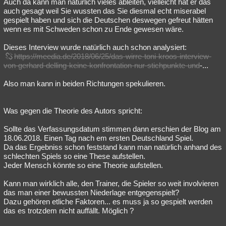
Auch da kann man natürlich vieles ableiten, vielleicht hat er das
auch gesagt weil Sie wussten das Sie diesmal echt miserabel
gespielt haben und sich die Deutschen deswegen gefreut hätten
wenn es mit Schweden schon zu Ende gewesen wäre.
Dieses Interview wurde natürlich auch schon analysiert:
https://meedia.de/2018/06/25/das-wirre-toni-kroos-interview-
von-gerhard-delling-keine-konfrontation-nur-stichpunkte-und
-...
Also man kann in beiden Richtungen spekulieren.
Was gegen die Theorie des Autors spricht:
Sollte das Verfassungsdatum stimmen dann erschien der Blog am
18.06.2018. Einen Tag nach em ersten Deutschland Spiel.
Da das Ergebniss schon feststand kann man natürlich anhand des
schlechten Spiels so eine These aufstellen.
Jeder Mensch könnte so eine Theorie aufstellen.
Kann man wirklich alle, den Trainer, die Spieler so weit involvieren
das man einer bewussten Niederlage entgegenspielt?
Dazu gehören etliche Faktoren... es muss ja so gespielt werden
das es trotzdem nicht auffällt. Möglich ?