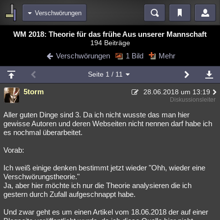
Verschwörungen
Bereiche
WM 2018: Theorie für das frühe Aus unserer Mannschaft
194 Beiträge
Echtzeit
Diskussionen
Blogs
Videos
Statistiken
Verschwörungen
1 Bild
Mehr
Chat
Wiki
Neuigkeiten
3
Seite
1
/ 11
meine Rubriken
5torm
28.06.2018 um 13:19
Menschen
Wissenschaft
Politik
Mystery
Kriminalfälle
Diskussionsleiter
Spiritualität
Verschwörungen
Technologie
Ufologie
Aller guten Dinge sind 3. Da ich nicht wusste das man hier
gewisse Autoren und deren Webseiten nicht nennen darf habe ich
es nochmal überarbeitet.
Natur
Umfragen
Unterhaltung
weitere Rubriken
Vorab:
Philosophie
Träume
Orte
Esoterik
Literatur
Ich weiß einige denken bestimmt jetzt wieder "Ohh, wieder eine
Verschwörungstheorie."
Astronomie
Helpdesk
Gruppen
Gaming
Filme
Ja, aber hier möchte ich nur die Theorie analysieren die ich
gestern durch Zufall aufgeschnappt habe.
Musik
Clash
Verbesserungen
Allmystery
English
Und zwar geht es um einen Artikel vom 18.06.2018 der auf einer
Übersichten