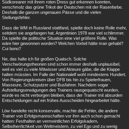
Südkoreaner mit ihrem roten Dress gut erkennen konnten,
verschmolz das grüne Trikot der Deutschen mit der Rasenfarbe.
Deshalb die ganzen ungenauen Pässe und die vielen
Stellungsfehler.
Dass die WM in Russland stattfand, spielte doch keine Rolle mehr,
seitdem sie angefangen hat. Argentinien 1978 war viel schlimmer.
Da spielte die politische Situation eine viel größere Rolle. Was
wäre hier gewonnen worden? Welchen Vorteil hätte man gehabt?
Cui bono?
Ne, das halte ich für großen Quatsch. Solche
Verschwörungstheorien sind schon immer deshalb unplausibel,
weil es viel zu viele Mitwisser und Akteure gäbe, die die Klappe
halten müssten. Im Falle der Nationalelf wohl mindestens Hundert.
Von Regierungskreisen über DFB bis hin zu Spielerfrauen,
Masseure, Schutzputzer und Busfahrer. Nachdem sogar
Aufstellungserwägungen des Trainers rausgequatscht wurden,
würde es nicht verborgen bleiben, dass der Trainer mit absurden
Entscheidungen auf ein frühes Ausscheiden hingearbeitet hätte.
Löw handelte recht konservativ, machte die Fehler, die andere
Trainer von Erfolgsmannschaften vor ihm auch schon gemacht
hatten: Festhalten an vermeintlichen Erfolgskadern,
Selbstherrlichkeit von Weltmeistern, zu viel Ego und zu wenig