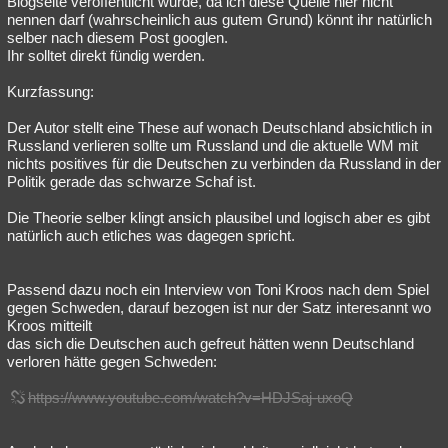
Blogseite veröffentlicht wurde, da ich diese Quelle hier nicht
nennen darf (wahrscheinlich aus gutem Grund) könnt ihr natürlich
Besucht
Teilgenommen
Alle
Neue
Geschlossen
selber nach diesem Post googlen.
Ihr solltet direkt fündig werden.
Lesenswert
Schlüsselwörter
Kurzfassung:
Der Autor stellt eine These auf wonach Deutschland absichtlich in
Russland verlieren sollte um Russland und die aktuelle WM mit
nichts positives für die Deutschen zu verbinden da Russland in der
Politik gerade das schwarze Schaf ist.
Die Theorie selber klingt ansich plausibel und logisch aber es gibt
natürlich auch etliches was dagegen spricht.
Passend dazu noch ein Interview von Toni Kroos nach dem Spiel
gegen Schweden, darauf bezogen ist nur der Satz interesannt wo
Kroos mitteilt
das sich die Deutschen auch gefreut hätten wenn Deutschland
verloren hätte gegen Schweden:
https://www.youtube.com/watch?v=HDJSaj-uxoQ