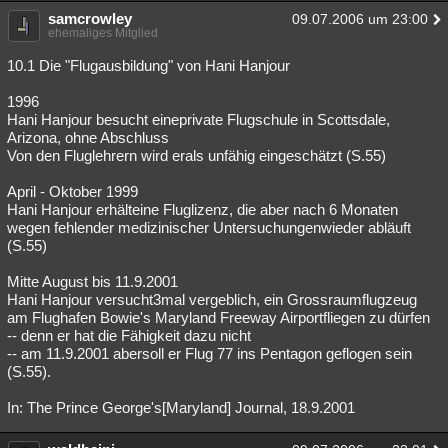
samcrowley
09.07.2006 um 23:00
ehemaliges Mitglied
10.1 Die "Flugausbildung" von Hani Hanjour
1996
Hani Hanjour besucht eineprivate Flugschule in Scottsdale,
Arizona, ohne Abschluss
Von den Fluglehrern wird erals unfähig eingeschätzt (S.55)
April - Oktober 1999
Hani Hanjour erhälteine Fluglizenz, die aber nach 6 Monaten
wegen fehlender medizinischer Untersuchungenwieder abläuft
(S.55)
Mitte August bis 11.9.2001
Hani Hanjour versucht3mal vergeblich, ein Grossraumflugzeug
am Flughafen Bowie's Maryland Freeway Airportfliegen zu dürfen
-- denn er hat die Fähigkeit dazu nicht
-- am 11.9.2001 abersoll er Flug 77 ins Pentagon geflogen sein
(S.55).
In: The Prince George's[Maryland] Journal, 18.9.2001