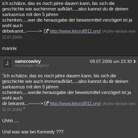
ich schätze, das es noch jahre dauern kann, bis sich die
geschichte wie auchimmer aufklärt.....also kannst du dir deinen
sarkasmus mit den 5 jahren
schenken.....wer die herausgabe der beweismittel verzögert ist ja
wohl auch
dirbekannt...-------->
http://www.letsroll911.org/
(Archiv-Version vom
11.07.2006)
mannix
samcrowley
09.07.2006 um 23:30
ehemaliges Mitglied
"ich schätze, das es noch jahre dauern kann, bis sich die
geschichte wie auch immeraufklärt.....also kannst du dir deinen
sarkasmus mit den 5 jahren
schenken.....werdie herausgabe der beweismittel verzögert ist ja
wohl auch
dir bekannt...-------->
http://www.letsroll911.org/
(Archiv-Version vom
"
11.07.2006)
Uhhh ....
Und was war bei Kennedy ???