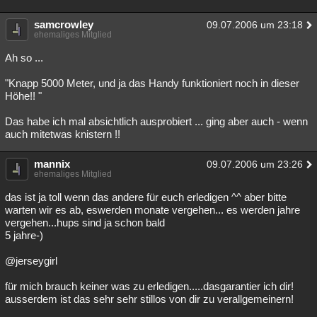
samcrowley
09.07.2006 um 23:18
ehemaliges Mitglied
Ah so ...
"Knapp 5000 Meter, und ja das Handy funktioniert noch in dieser
Höhe!! "
Das habe ich mal absichtlich ausprobiert ... ging aber auch - wenn
auch mitetwas knistern !!
mannix
09.07.2006 um 23:26
ehemaliges Mitglied
das ist ja toll wenn das andere für euch erledigen ^^ aber bitte
warten wir es ab, eswerden monate vergehen... es werden jahre
vergehen...hups sind ja schon bald
5 jahre-)
@jerseygirl
für mich brauch keiner was zu erledigen.....dasgarantier ich dir!
ausserdem ist das sehr sehr stillos von dir zu verallgemeinern!