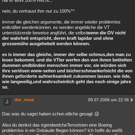
hat er wohl 100% Recht...
Besucht
Teilgenommen
Alle
Neue
Geschlossen
nein, du vertraust ihm nur zu 100%^^
Lesenswert
Schlüsselwörter
immer die gleichen argumente, die immer wieder problemlos
entkräftet werdenkönnen. es werden angebliche die VT
unterstützende beweise angführt, die selbst
wenn die OV nicht
der wahrheit entspricht, deren kraft lapidar und ohne
grossemühe ausgehebelt werden können.
es is immer das gleiche, immer der selbe schmus,den man zu
lesen bekommt. und die VTler werfen den von ihnen betitelten
dummen undblinden menschen immer vor, sie würden sich
ihre seriösen www-seiten und bücherschmankerlnicht die von
ihnen geforderte aufmerksamkeit zukommen lassen. wie öde,
wie langweilig,und wahrscheinlich geht das noch einige jahre
so.
der_neue
09.07.2006 um 22:36
Das was du sagst haben schon etliche gesagt
Also du denkst das irgendwelcheTerroristen eine Boeing
problemlos in ein Gebäude fliegen können? Ich hoffe du weißt