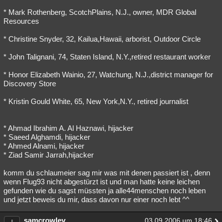
* Mark Rothenberg, ScotchPlains, N.J., owner, MDR Global
Resources
* Christine Snyder, 32, Kailua,Hawaii, arborist, Outdoor Circle
* John Talignani, 74, Staten Island, N.Y.,retired restaurant worker
* Honor Elizabeth Wainio, 27, Watchung, N.J.,district manager for
Discovery Store
* Kristin Gould White, 65, New York,N.Y., retired journalist
* Ahmad Ibrahim A. Al Haznawi, hijacker
* Saeed Alghamdi, hijacker
* Ahmed Alnami, hijacker
* Ziad Samir Jarrah,hijacker
komm du schlaumeier sag mir was mit denen passiert ist , denn
wenn Flug93 nicht abgestürzt ist und man hatte keine leichen
gefunden wie du sagst müssten ja alle44menschen noch leben
und jetzt beweis du mir, dass davon nur einer noch lebt ^^
samcrowley
03.09.2006 um 18:46