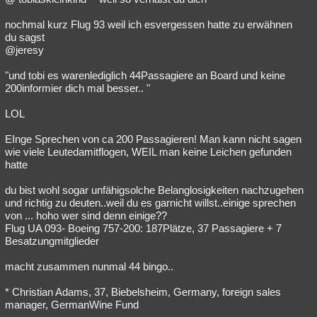
nochmal kurz Flug 93 weil ich esvergessen hatte zu erwähnen
du sagst
@jeresy
"und tobi es warenlediglich 44Passagiere an Board und keine
200informier dich mal besser.. "
LOL
EInge Sprechen von ca 200 Passagieren! Man kann nicht sagen
wie viele Leutedamitflogen, WEIL man keine Leichen gefunden
hatte
du bist wohl sogar unfähigsolche Belanglosigkeiten nachzugehen
und richtig zu deuten..weil du es garnicht willst..einige sprechen
von ... hoho wer sind denn einige??
Flug UA 093- Boeing 757-200: 187Plätze, 37 Passagiere + 7
Besatzungmitglieder
macht zusammen nunmal 44 bingo..
* Christian Adams, 37, Biebelsheim, Germany, foreign sales
manager, GermanWine Fund