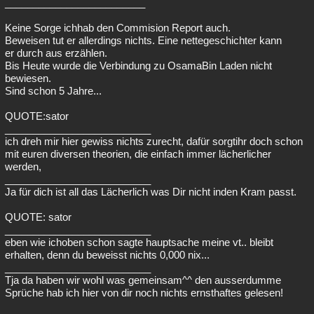
_________________________
Keine Sorge ichhab den Commision Report auch.
Beweisen tut er allerdings nichts. Eine nettegeschichter kann
er durch aus erzählen.
Bis Heute wurde die Verbindung zu OsamaBin Laden nicht
bewiesen.
Sind schon 5 Jahre...
QUOTE:sator
__________________________
ich dreh mir hier gewiss nichts zurecht, dafür sorgtihr doch schon
mit euren diversen theorien, die einfach immer lächerlicher
werden,
__________________________
Ja für dich ist all das Lächerlich was Dir nicht inden Kram passt.
QUOTE: sator
__________________________
eben wie ichoben schon sagte hauptsache meine vt.. bleibt
erhalten, denn du beweisst nichts 0,000 nix...
__________________________
Tja da haben wir wohl was gemeinsam^^ den ausserdumme
Sprüche hab ich hier von dir noch nichts ernsthaftes gelesen!