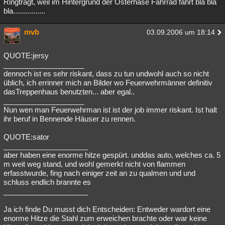
Ringträgt, weil im Hintergrund der Osterhase Fahrrad fährt bla bla
bla................
mvb
03.09.2006 um 18:14
QUOTE:jersy
____________________
dennoch ist es sehr riskant, dass zu tun undwohl auch so nicht
üblich, ich errinner mich an Bilder wo Feuerwehrmänner definitiv
dasTreppenhaus benutzten... aber egal..
____________________
Nun wen man Feuerwehrman ist ist der job immer riskant. Ist halt
ihr beruf in Bennende Häuser zu rennen.
QUOTE:sator
_____________________
aber haben eine enorme hitze gespürt. unddas auto, welches ca. 5
m weit weg stand, und wohl gemerkt nicht von flammen
erfasstwurde, fing nach einiger zeit an zu qualmen und und
schluss endlich brannte es
_____________________
Ja ich finde Du musst dich Entscheiden: Entweder wardort eine
enorme Hitze die Stahl zum erweichen brachte oder war keine