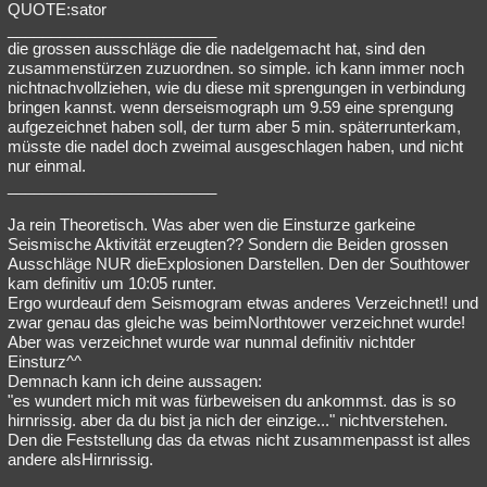
QUOTE:sator
________________________
die grossen ausschläge die die nadelgemacht hat, sind den
zusammenstürzen zuzuordnen. so simple. ich kann immer noch
nichtnachvollziehen, wie du diese mit sprengungen in verbindung
bringen kannst. wenn derseismograph um 9.59 eine sprengung
aufgezeichnet haben soll, der turm aber 5 min. späterrunterkam,
müsste die nadel doch zweimal ausgeschlagen haben, und nicht
nur einmal.
________________________
Ja rein Theoretisch. Was aber wen die Einsturze garkeine
Seismische Aktivität erzeugten?? Sondern die Beiden grossen
Ausschläge NUR dieExplosionen Darstellen. Den der Southtower
kam definitiv um 10:05 runter.
Ergo wurdeauf dem Seismogram etwas anderes Verzeichnet!! und
zwar genau das gleiche was beimNorthtower verzeichnet wurde!
Aber was verzeichnet wurde war nunmal definitiv nichtder
Einsturz^^
Demnach kann ich deine aussagen:
"es wundert mich mit was fürbeweisen du ankommst. das is so
hirnrissig. aber da du bist ja nich der einzige..." nichtverstehen.
Den die Feststellung das da etwas nicht zusammenpasst ist alles
andere alsHirnrissig.