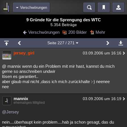
Verschwörungen
Bereiche
9 Gründe für die Sprengung des WTC
5.354 Beiträge
Echtzeit
Diskussionen
Blogs
Videos
Statistiken
Verschwörungen
200 Bilder
Mehr
Chat
Wiki
Neuigkeiten
2
Seite
227
/ 271
meine Rubriken
jersey_girl
03.09.2006 um 16:16
Menschen
Wissenschaft
Politik
Mystery
Kriminalfälle
Spiritualität
Verschwörungen
Technologie
Ufologie
@ mannix wenn du ein Problem mit mir hast, kannst du mich
gerne so anschreiben undwir
lösen es garantiert..
Natur
Umfragen
Unterhaltung
aber glaub mal nicht ,dass ich mich zurückhalte :-) neenee
weitere Rubriken
nee
Philosophie
Träume
Orte
Esoterik
Literatur
mannix
03.09.2006 um 16:19
ehemaliges Mitglied
Astronomie
Helpdesk
Gruppen
Gaming
Filme
@Jersey
Musik
Clash
Verbesserungen
Allmystery
English
nein....überhaupt kein problem....hab ja schon gesagt, das du
Übersichten