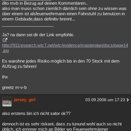
dito mvb in Bezug auf deinen Kommentaren..
also man muss schon ziemlich dämlich sein ohne zu wissen was
über einem ist alsfeuerwehrmann einen Fahrstuhl zu benutzen in
einem Gebäude,dass definitiv brennt...
______________________
Ja? na dann sei dir der Link empfohle.
http://911research.wtc7.net/wtc/evidence/masterplan/docs/page14
.jpg
Es warohne jedes Risiko möglich bis in den 70 Stock mit dem
AUfzug zu fahren!
thx
greetz m-v-b
jersey_girl
03.09.2006 um 17:23
also erstens bin ich nicht sator ok??
dennoch ist es sehr riskant, dass zu tunund wohl auch so nicht
üblich, ich errinner mich an Bilder wo Feuerwehrmänner