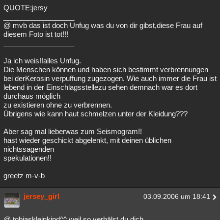
QUOTE:jersy
__________________
@ mvb das ist doch Unfug was du von dir gibst,diese Frau auf
diesem Foto ist tot!!!
__________________
Ja ich weis!!alles Unfug.
Die Menschen können und haben sich bestimmt verbrennungen
bei derKerosin verpuffung zugezogen. Wie auch immer die Frau ist
lebend in der Einschlagsstellezu sehen demnach war es dort
durchaus möglich
zu existieren ohne zu verbrennen.
Übrigens wie kann haut schmelzen unter der Kleidung???
Aber sag mal lieberwas zum Seismogram!!
hast wieder geschickt abgelenkt, mit deinen üblichen
nichtssagenden
spekulationen!!
greetz m-v-b
jersey_girl
03.09.2006 um 18:41
@ tobiaskleinkind^^ weil so verhälst du dich