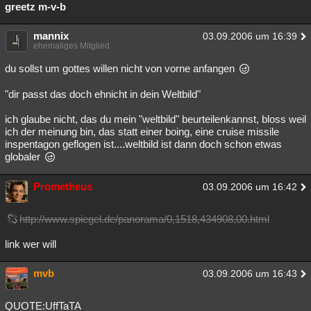
greetz m-v-b
mannix
03.09.2006 um 16:39
ehemaliges Mitglied
du sollst um gottes willen nicht von vorne anfangen
"dir passt das doch ehnicht in dein Weltbild"
ich glaube nicht, das du mein "weltbild" beurteilenkannst, bloss weil
ich der meinung bin, das statt einer boing, eine cruise missile
inspentagon geflogen ist....weltbild ist dann doch schon etwas
globaler
Prometheus
03.09.2006 um 16:42
http://www.spiegel.de/panorama/0,1518,434908,00.html
link wer will
mvb
03.09.2006 um 16:43
QUOTE:UffTaTA