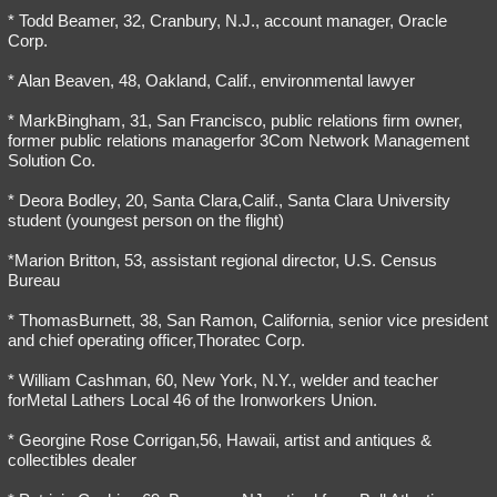
* Todd Beamer, 32, Cranbury, N.J., account manager, Oracle
Corp.
* Alan Beaven, 48, Oakland, Calif., environmental lawyer
* MarkBingham, 31, San Francisco, public relations firm owner,
former public relations managerfor 3Com Network Management
Solution Co.
* Deora Bodley, 20, Santa Clara,Calif., Santa Clara University
student (youngest person on the flight)
*Marion Britton, 53, assistant regional director, U.S. Census
Bureau
* ThomasBurnett, 38, San Ramon, California, senior vice president
and chief operating officer,Thoratec Corp.
* William Cashman, 60, New York, N.Y., welder and teacher
forMetal Lathers Local 46 of the Ironworkers Union.
* Georgine Rose Corrigan,56, Hawaii, artist and antiques &
collectibles dealer