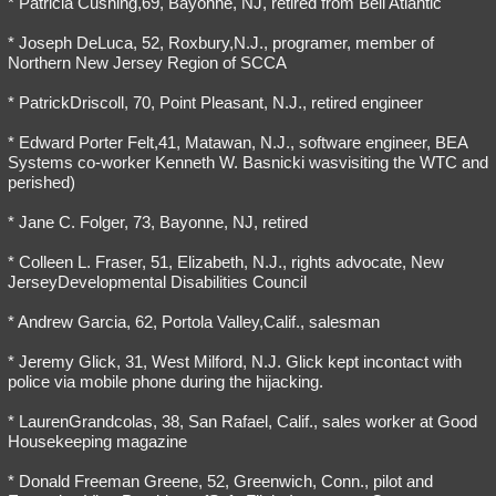
* Patricia Cushing,69, Bayonne, NJ, retired from Bell Atlantic
* Joseph DeLuca, 52, Roxbury,N.J., programer, member of
Northern New Jersey Region of SCCA
* PatrickDriscoll, 70, Point Pleasant, N.J., retired engineer
* Edward Porter Felt,41, Matawan, N.J., software engineer, BEA
Systems co-worker Kenneth W. Basnicki wasvisiting the WTC and
perished)
* Jane C. Folger, 73, Bayonne, NJ, retired
* Colleen L. Fraser, 51, Elizabeth, N.J., rights advocate, New
JerseyDevelopmental Disabilities Council
* Andrew Garcia, 62, Portola Valley,Calif., salesman
* Jeremy Glick, 31, West Milford, N.J. Glick kept incontact with
police via mobile phone during the hijacking.
* LaurenGrandcolas, 38, San Rafael, Calif., sales worker at Good
Housekeeping magazine
* Donald Freeman Greene, 52, Greenwich, Conn., pilot and