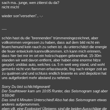
sach ma.. junge, wen zitierst du da?
nicht mich!
wieder son"versehen".. -.-
----
schön hast du die "brennenden" trümmereingezeichnet, aber
vollkommen vergessen zu haben, dass auf dem bild nicht ein
feuerchenund kein rauch zu sehen ist. du unterschätzt die energie
die feuer entwickeln kannvollkommen. ich kann mich erinnern,
dass hier bei mir im ort ein holzschuppen gebrannthat. 15-30m
standen wir weit davon entfernt, aber haben eine enorme hitze
gespürt. unddas auto, welches ca. 5 m weit weg stand, und wohl
gemerkt nicht von flammen erfasstwurde, fing nach einiger zeit an
zu qualmen und und schluss endlich brannte es und diepolizei hat
uns aufgefordert mehr abstand zu nehmen.
Sorry Du bist schlichtIgnorant!
Der Southtower kam um 10:05 Runter, das Seismogram sagt aber
9:59:04!
Das sind 6 Minuten Unterschied! Also hat das Seismogram etwas
anderes aufgenommen,
eben vllt. eine Explosion! Übrigens sind die beiden Ausschläge die