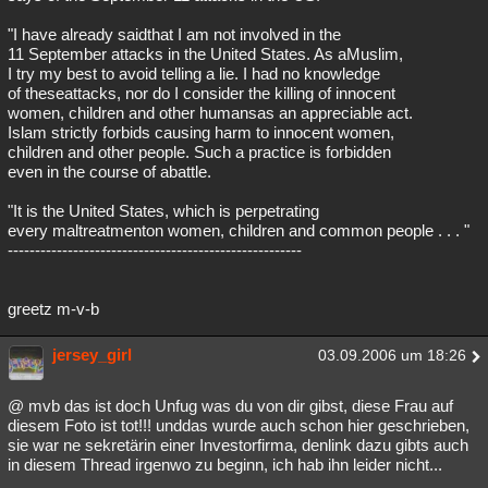
"I have already saidthat I am not involved in the
11 September attacks in the United States. As aMuslim,
I try my best to avoid telling a lie. I had no knowledge
of theseattacks, nor do I consider the killing of innocent
women, children and other humansas an appreciable act.
Islam strictly forbids causing harm to innocent women,
children and other people. Such a practice is forbidden
even in the course of abattle.
"It is the United States, which is perpetrating
every maltreatmenton women, children and common people . . . "
------------------------------------------------------
greetz m-v-b
jersey_girl
03.09.2006 um 18:26
@ mvb das ist doch Unfug was du von dir gibst, diese Frau auf
diesem Foto ist tot!!! unddas wurde auch schon hier geschrieben,
sie war ne sekretärin einer Investorfirma, denlink dazu gibts auch
in diesem Thread irgenwo zu beginn, ich hab ihn leider nicht...