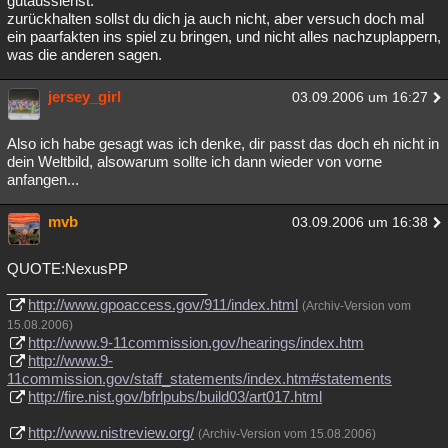
gutaussiehst.
zurückhalten sollst du dich ja auch nicht, aber versuch doch mal
Besucht
Teilgenommen
Alle
Neue
Geschlossen
ein paarfakten ins spiel zu bringen, und nicht alles nachzuplappern,
was die anderen sagen.
Lesenswert
Schlüsselwörter
jersey_girl
03.09.2006 um 16:27
Also ich habe gesagt was ich denke, dir passt das doch eh nicht in
dein Weltbild, alsowarum sollte ich dann wieder von vorne
anfangen...
mvb
03.09.2006 um 16:38
QUOTE:NexusPP
_________________________
http://www.gpoaccess.gov/911/index.html
(Archiv-Version vom
15.08.2006)
http://www.9-11commission.gov/hearings/index.htm
http://www.9-
11commission.gov/staff_statements/index.htm#statements
http://fire.nist.gov/bfrlpubs/build03/art017.html
http://www.nistreview.org/
(Archiv-Version vom 15.08.2006)