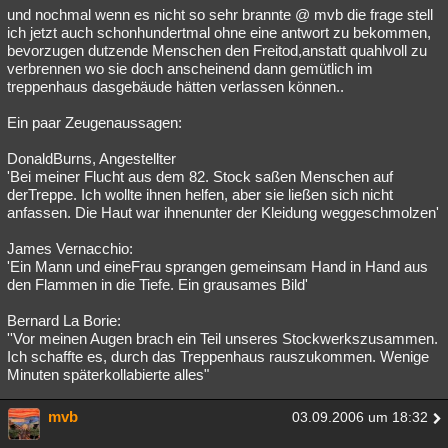
und nochmal wenn es nicht so sehr brannte @ mvb die frage stell
ich jetzt auch schonhundertmal ohne eine antwort zu bekommen,
bevorzugen dutzende Menschen den Freitod,anstatt quahlvoll zu
verbrennen wo sie doch anscheinend dann gemütlich im
treppenhaus dasgebäude hätten verlassen können..
Ein paar Zeugenaussagen:
DonaldBurns, Angestellter
'Bei meiner Flucht aus dem 82. Stock saßen Menschen auf
derTreppe. Ich wollte ihnen helfen, aber sie ließen sich nicht
anfassen. Die Haut war ihnenunter der Kleidung weggeschmolzen'
James Vernacchio:
'Ein Mann und eineFrau sprangen gemeinsam Hand in Hand aus
den Flammen in die Tiefe. Ein grausames Bild'
Bernard La Borie:
''Vor meinen Augen brach ein Teil unseres Stockwerkszusammen.
Ich schaffte es, durch das Treppenhaus rauszukommen. Wenige
Minuten späterkollabierte alles"
mvb
03.09.2006 um 18:32