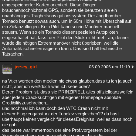
eingespeicherter Karten orientiert. Diese Dinger
brauchennochnichtmal GPS, sondern sie benutzen sie ein
unabhängiges Tragheitsnavigationssystem.Der Jagdbomber
Tornado benutzt sowas auch, um in 60m Höhe mit Überschall auf
ein Zielanzufliegen. Kein Pilot kann so ein Manöver manuell
steuern. Wenn so ein Tornado diesenspeziellen Autopiloten
eingeschaltet hat, fasst der Pilot den Stick nicht mehr an, denner
würde die nötigen Extremmanöver nicht überleben, weil die
Automatik schnellerreagieren kann. Das sind halt technische
Tatsachen.
jersey_girl
05.09.2006 um 11:19
na Vtler werden den medien nie etwas glauben,dass tu ich ja auch
nicht, aber ich weißdoch was ich sehe oder?
Deren Problem ist, dass sie PRINZIPIELL alles offizielleanzweifeln
aber jedem Cracksüchtigen mit eigener Homepage absolute
Credibilityzuschreiben...
und nochmal ich kann doch den WTC Crash nicht mit
diesemFlugzeugabsturz der Tupolev vergleichen?? du hast
überhaupt keinen vergleich für diesesEreigniss, weil es dass noch
nie gab...
das beste war immernoch der eine Prof.vorgestern bei der
Spiegelreportage, der behauptete ja sogar, dass die