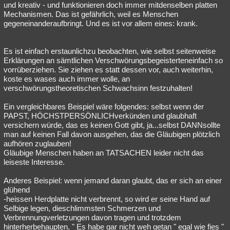
und kreativ - und funktionieren doch immer mitdenselben platten
Mechanismen. Das ist gefährlich, weil es Menschen
gegeneinanderaufbringt. Und es ist vor allem eines: krank.
Es ist einfach erstaunlichzu beobachten, wie selbst seitenweise
Erklärungen an sämtlichen Verschwörungsbegeisterteneinfach so
vorrüberziehen. Sie ziehen es statt dessen vor, auch weiterhin,
koste es wases auch immer wolle, an
verschwörungstheoretischen Schwachsinn festzuhalten!
Ein vergleichbares Beispiel wäre folgendes: selbst wenn der
PAPST, HÖCHSTPERSÖNLICHverkünden und glaubhaft
versichern würde, das es keinen Gott gibt, ja...selbst DANNsollte
man auf keinen Fall davon ausgehen, das die Gläubigen plötzlich
aufhören zuglauben!
Gläubige Menschen haben an TATSACHEN leider nicht das
leiseste Interesse.
Anderes Beispiel: wenn jemand daran glaubt, das er sich an einer
glühend
-heissen Herdplatte nicht verbrennt, so wird er seine Hand auf
Selbige legen, dieschlimmsten Schmerzen und
Verbrennungverletzungen davon tragen und trotzdem
hinterherbehaupten, " Es habe gar nicht weh getan " egal wie fies "