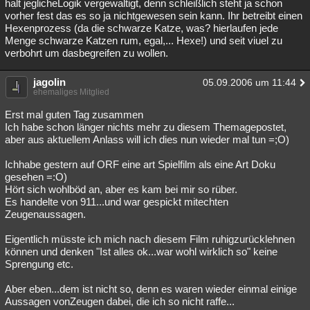
halt jeglicheLogik vergewaltigt, denn schleißlich steht ja schon
vorher fest das es so ja nichtgewesen sein kann. Ihr betreibt einen
Hexenprozess (da die schwarze Katze, was? hierlaufen jede
Menge schwarze Katzen rum, egal,... Hexe!) und seit viuel zu
verbohrt um dasbegreifen zu wollen.
jagolin
05.09.2006 um 11:44
ehemaliges Mitglied
Erst mal guten Tag zusammen
Ich habe schon länger nichts mehr zu diesem Themagepostet,
aber aus aktuellem Anlass will ich dies nun wieder mal tun =;O)
Ichhabe gestern auf ORF eine art Spielfilm als eine Art Doku
gesehen =:O)
Hört sich wohlböd an, aber es kam bei mir so rüber.
Es handelte von 911...und war gespickt mitechten
Zeugenaussagen.
Eigentlich müsste ich mich nach diesem Film ruhigzurücklehnen
können und denken "Ist alles ok...war wohl wirklich so" keine
Sprengung etc.
Aber eben...dem ist nicht so, denn es waren wieder einmal einige
Aussagen vonZeugen dabei, die ich so nicht raffe...