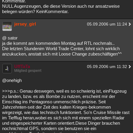
Kommentar.
NULL Augenzeugen, die diese Version auch nur ansatzweise
belegen würden? KeinKommentar.
jersey_girl
05.09.2006 um 11:24
@ sator
ja die kommt am kommenden Montag auf RTL nochmals..
Die letzten Stundenim World Trade Center, lohnt sich wirklich
anzukucken, anstatt sich mit Loose Change zubeschäftigen^^
UffTaTa
05.09.2006 um 11:32
Mitglied gesperrt
@onehigh
>>>p.s.: Genau deswegen, weil es so schwierig ist, einFlugzeug
zu landen, bzw. es als Bombe zu nutzen, erscheint mir der
Einschlag ins Pentagonso unmenschlich präzise. Seit
Jahrzehnten-seit der Zeit des kalten Krieges-bekommen
wirgezeigt, wie das technisch funktioniert. So'n Cruise Missile rast
im Tiefflug heran,wobei es sich sich mit einem speziellen Radar
und eingespeicherter Karten orientiert.Diese Dinger brauchen
nochnichtmal GPS, sondern sie benutzen sie ein