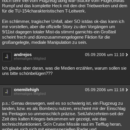
noch sehr viel vom Flugzeug übrig war-Stücke vom Flügel,etwas
Rumpf und das komplette Heck mit den drei Triebwerken und dem
für die TU-154charakteristischen T-Leitwerk.
Ein schlimmer, tragischer Unfall, aber SO istdas ok-das kann ich
mir vorstellen, aber die offizielle Story zu den Vorgängen um
9/11ist dagegen totaler Mist-da stimmt garnichts-ein Großteil
scheint frech und dünnzusammengelogene Fiktion für die
großangelegte, mediale Manipulation zu sein.
andrejos
05.09.2006 um 11:10
ehemaliges Mitglied
Ich glaube aber daran, was die Medien erzählen, warum sollen sie
uns bitte schönbelügen???
onemilehigh
05.09.2006 um 11:18
ehemaliges Mitglied
p.s.: Genau deswegen, weil es so schwierig ist, ein Flugzeug zu
landen, bzw. es als Bombezu nutzen, erscheint mir der Einschlag
ins Pentagon so unmenschlich präzise. SeitJahrzehnten-seit der
Zeit des kalten Krieges-bekommen wir gezeigt, wie das
technischfunktioniert. So'n Cruise Missile rast im Tiefflug heran,
wobei es sich sich mit einemspeziellen Radar und