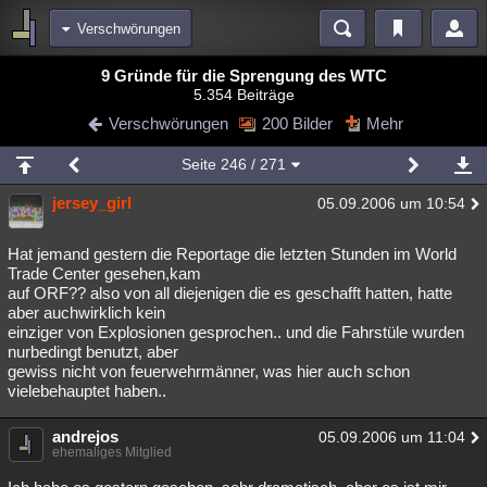
Verschwörungen
Bereiche
9 Gründe für die Sprengung des WTC
5.354 Beiträge
Echtzeit
Diskussionen
Blogs
Videos
Statistiken
Verschwörungen
200 Bilder
Mehr
Chat
Wiki
Neuigkeiten
2
Seite
246
/ 271
meine Rubriken
jersey_girl
05.09.2006 um 10:54
Menschen
Wissenschaft
Politik
Mystery
Kriminalfälle
Spiritualität
Verschwörungen
Technologie
Ufologie
Hat jemand gestern die Reportage die letzten Stunden im World
Trade Center gesehen,kam
auf ORF?? also von all diejenigen die es geschafft hatten, hatte
Natur
Umfragen
Unterhaltung
aber auchwirklich kein
weitere Rubriken
einziger von Explosionen gesprochen.. und die Fahrstüle wurden
nurbedingt benutzt, aber
Philosophie
Träume
Orte
Esoterik
Literatur
gewiss nicht von feuerwehrmänner, was hier auch schon
vielebehauptet haben..
Astronomie
Helpdesk
Gruppen
Gaming
Filme
andrejos
05.09.2006 um 11:04
Musik
Clash
Verbesserungen
Allmystery
English
ehemaliges Mitglied
Übersichten