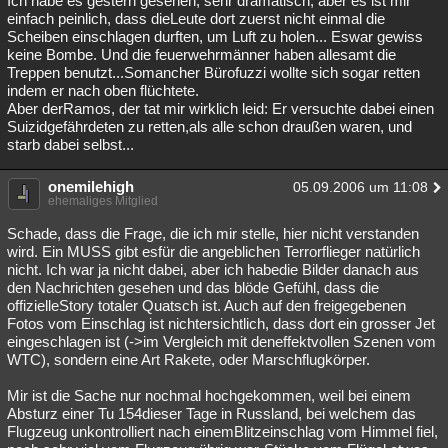
Ich habe es gestern gesehen, sehr dramatisch, aber es ist mir
einfach peinlich, dass dieLeute dort zuerst nicht einmal die
Besucht
Teilgenommen
Alle
Neue
Geschlossen
Scheiben einschlagen durften, um Luft zu holen... Eswar gewiss
keine Bombe. Und die feuerwehrmänner haben allesamt die
Lesenswert
Schlüsselwörter
Treppen benutzt...Somancher Bürofuzzi wollte sich sogar retten
indem er nach oben flüchtete.
Aber derRamos, der tat mir wirklich leid: Er versuchte dabei einen
Suizidgefährdeten zu retten,als alle schon draußen waren, und
starb dabei selbst...
onemilehigh
05.09.2006 um 11:08
ehemaliges Mitglied
Schade, dass die Frage, die ich mir stelle, hier nicht verstanden
wird. Ein MUSS gibt esfür die angeblichen Terrorflieger natürlich
nicht. Ich war ja nicht dabei, aber ich habedie Bilder danach aus
den Nachrichten gesehen und das blöde Gefühl, dass die
offizielleStory totaler Quatsch ist. Auch auf den freigegebenen
Fotos vom Einschlag ist nichtersichtlich, dass dort ein grosser Jet
eingeschlagen ist (->im Vergleich mit deneffektvollen Szenen vom
WTC), sondern eine Art Rakete, oder Marschflugkörper.
Mir ist die Sache nur nochmal hochgekommen, weil bei einem
Absturz einer Tu 154dieser Tage in Russland, bei welchem das
Flugzeug unkontrolliert nach einemBlitzeinschlag vom Himmel fiel,