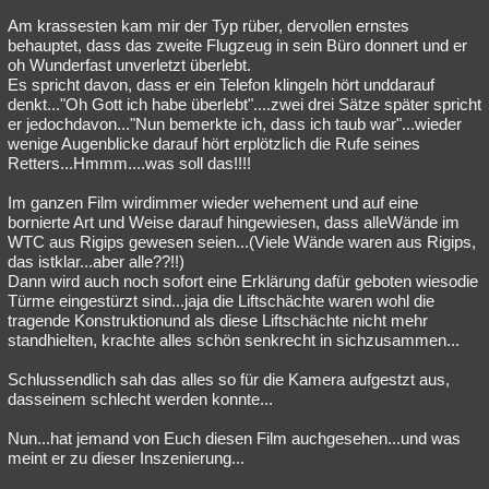
Am krassesten kam mir der Typ rüber, dervollen ernstes
behauptet, dass das zweite Flugzeug in sein Büro donnert und er
oh Wunderfast unverletzt überlebt.
Es spricht davon, dass er ein Telefon klingeln hört unddarauf
denkt..."Oh Gott ich habe überlebt"....zwei drei Sätze später spricht
er jedochdavon..."Nun bemerkte ich, dass ich taub war"...wieder
wenige Augenblicke darauf hört erplötzlich die Rufe seines
Retters...Hmmm....was soll das!!!!
Im ganzen Film wirdimmer wieder wehement und auf eine
bornierte Art und Weise darauf hingewiesen, dass alleWände im
WTC aus Rigips gewesen seien...(Viele Wände waren aus Rigips,
das istklar...aber alle??!!)
Dann wird auch noch sofort eine Erklärung dafür geboten wiesodie
Türme eingestürzt sind...jaja die Liftschächte waren wohl die
tragende Konstruktionund als diese Liftschächte nicht mehr
standhielten, krachte alles schön senkrecht in sichzusammen...
Schlussendlich sah das alles so für die Kamera aufgestzt aus,
dasseinem schlecht werden konnte...
Nun...hat jemand von Euch diesen Film auchgesehen...und was
meint er zu dieser Inszenierung...