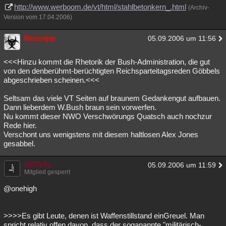
http://www.werboom.de/vt/html/stahlbetonkern_.html
(Archiv-
Version vom 17.04.2006)
Nexuspp
05.09.2006 um 11:56
<<<Hinzu kommt die Rhetorik der Bush-Administration, die gut
von den denberühmt-berüchtigten Reichsparteitagsreden Göbbels
abgeschrieben scheinen.<<<
Seltsam das viele VT Seiten auf braunem Gedankengut aufbauen.
Dann lieberdem W.Bush braun sein vorwerfen.
Nu kommt dieser NWO Verschwörungs Quatsch auch nochzur
Rede hier.
Verschont uns wenigstens mit diesem haltlosen Alex Jones
gesabbel.
UffTaTa
05.09.2006 um 11:59
Mitglied gesperrt
@onehigh
>>>>Es gibt Leute, denen ist Waffenstillstand einGreuel. Man
spricht relativ offen davon, dass der soganannte "militärisch-