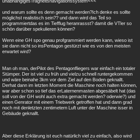
unabhängigesTragheitsnavigationssystem<<<
und warum sollte es denn gemacht werden?Ich denke es sollte
möglichst realistisch sein?? und dann wird das Teil so
programmiertdas es im Tiefflug heranrassst? damit die VTler so
schön darüber spekulieren können?
Wenn eine GH spo genau profgrammiert werden kann, wieso ist
sie dann nicht so insPentagon gestürzt wie es von den meisten
erwartet wird?
Man oh man, derPilot des Pentagonfliegers war einfach ein totaler
Stümper. Der ist viel zu früh und vielzu schnell runtergekommen
und wäre beinahe 3km vor dem Ziel auf den Boden geknallt.
Derhat dann im letzten Moment die Maschine noch halten können,
war aber schon so tief das erLaternenmasten abgesäbelt hat (das
soll von der GH wohl auch extra gemacht werden? oderwie?) und
einen Genrator mit einem Triebwerk getroffen hat und dann grad
noch mit denletzten zentimetern Luft unter der Maschine isser in
Gebäude geknallt.
Aber diese Erklärung ist euch natürlich viel zu einfach, also wird