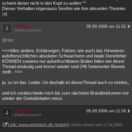
scheint denen nicht in den Kopf zu wollen ^^
Dieses Verhalten istgenauso Sinnfrei wie ihre absurden Theorien
;o)
UffTaTa
05.09.2006 um 11:51
Mitglied gesperrt
@rice
<<<Alles andere, Erklärungen, Fakten, wie auch das Hinweisen
aufoffensichtlichen absoluten Schwachsinn und fatale Denkfehler
KÖNNEN sowieso nur aufunfruchtbaren Boden fallen wie dieser
Thread eindeutig und immer wieder seid 246 Seitenunter Beweis
stellt . <<<
ja, so ist das. Leider. Un deshalb ist dieserThread auch so sinnlos,
und ich verabschiede mich bis zum nächsten Brandbrief,wenn mir
wieder der Geduldsfaden reisst.
UffTaTa
05.09.2006 um 11:55
Mitglied gesperrt
Link: www.werboom.de (extern)
(Archiv-Version vom 17.04.2006)