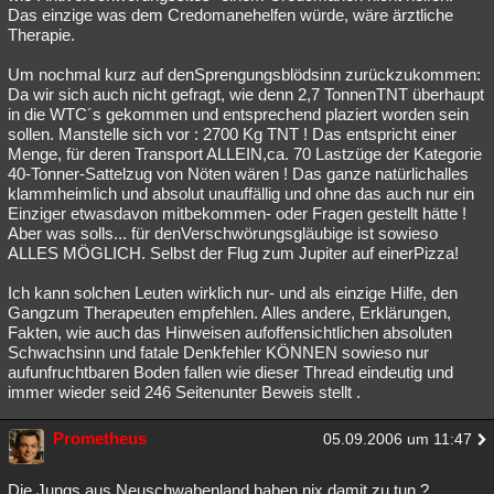
Das einzige was dem Credomanehelfen würde, wäre ärztliche
Therapie.
Um nochmal kurz auf denSprengungsblödsinn zurückzukommen:
Da wir sich auch nicht gefragt, wie denn 2,7 TonnenTNT überhaupt
in die WTC´s gekommen und entsprechend plaziert worden sein
sollen. Manstelle sich vor : 2700 Kg TNT ! Das entspricht einer
Menge, für deren Transport ALLEIN,ca. 70 Lastzüge der Kategorie
40-Tonner-Sattelzug von Nöten wären ! Das ganze natürlichalles
klammheimlich und absolut unauffällig und ohne das auch nur ein
Einziger etwasdavon mitbekommen- oder Fragen gestellt hätte !
Aber was solls... für denVerschwörungsgläubige ist sowieso
ALLES MÖGLICH. Selbst der Flug zum Jupiter auf einerPizza!
Ich kann solchen Leuten wirklich nur- und als einzige Hilfe, den
Gangzum Therapeuten empfehlen. Alles andere, Erklärungen,
Fakten, wie auch das Hinweisen aufoffensichtlichen absoluten
Schwachsinn und fatale Denkfehler KÖNNEN sowieso nur
aufunfruchtbaren Boden fallen wie dieser Thread eindeutig und
immer wieder seid 246 Seitenunter Beweis stellt .
Prometheus
05.09.2006 um 11:47
Die Jungs aus Neuschwabenland haben nix damit zu tun ?