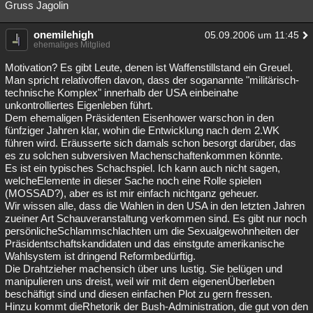
Gruss Jagolin
onemilehigh
05.09.2006 um 11:45
ehemaliges Mitglied
Motivation? Es gibt Leute, denen ist Waffenstillstand ein Greuel.
Man spricht relativoffen davon, dass der soganannte "militärisch-
technische Komplex" innerhalb der USA einbeinahe
unkontrolliertes Eigenleben führt.
Dem ehemaligen Präsidenten Eisenhower warschon in den
fünfziger Jahren klar, wohin die Entwicklung nach dem 2.WK
führen wird. Eräusserte sich damals schon besorgt darüber, das
es zu solchen subversiven Machenschaftenkommen könnte.
Es ist ein typisches Schachspiel. Ich kann auch nicht sagen,
welcheElemente in dieser Sache noch eine Rolle spielen
(MOSSAD?), aber es ist mir einfach nichtganz geheuer.
Wir wissen alle, dass die Wahlen in den USA in den letzten Jahren
zueiner Art Schauveranstaltung verkommen sind. Es gibt nur noch
persönlicheSchlammschlachten um die Sexualgewohnheiten der
Präsidentschaftskandidaten und das einstgute amerikanische
Wahlsystem ist dringend Reformbedürftig.
Die Drahtzieher machensich über uns lustig. Sie belügen und
manipulieren uns dreist, weil wir mit dem eigenenÜberleben
beschäftigt sind und diesen einfachen Plot zu gern fressen.
Hinzu kommt dieRhetorik der Bush-Administration, die gut von den