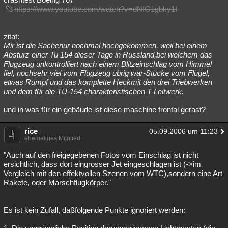
https://www.youtube.com/watch?v=dNIG1gbky1I
zitat:
Mir ist die Sachenur nochmal hochgekommen, weil bei einem
Absturz einer Tu 154 dieser Tage in Russland,bei welchem das
Flugzeug unkontrolliert nach einem Blitzeinschlag vom Himmel
fiel, nochsehr viel vom Flugzeug übrig war-Stücke vom Flügel,
etwas Rumpf und das komplette Heckmit den drei Triebwerken
und dem für die TU-154 charakteristischen T-Leitwerk.
und in was für ein gebäude ist diese maschine frontal gerast?
rice
05.09.2006 um 11:23
ehemaliges Mitglied
"Auch auf den freigegebenen Fotos vom Einschlag ist nicht
ersichtlich, dass dort eingrosser Jet eingeschlagen ist (->im
Vergleich mit den effektvollen Szenen vom WTC),sondern eine Art
Rakete, oder Marschflugkörper."
Es ist kein Zufall, daßfolgende Punkte ignoriert werden: