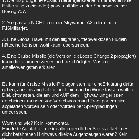
1. Die ursprüngliche Position derumgerissenen Lichtmasten (die
Entfernung zueinander) passt auffällig zu der Spannweiteeiner
Boeing 757.
2. Sie passen NICHT zu einer Skywarrior A3 oder einem
F16Militärjet.
3. Eine Global Hawk mit den filigranen, triebwerklosen Flügeln
hätteeine Kollision wohl kaum überstanden.
4. Eine Cruise Missile (die Version, dieLoose Change 2 propagiert)
kann diese umgerissenen und beschädigten Masten
amallerwenigsten erklären.
Es kann für Cruise Missile-Protagonisten nur eineErklärung dafür
geben, aber bislang hat sie noch niemand in Worte fassen wollen:
DieLichtmasten, die am und AUF dem Highway umgerissen
erscheinen, müssen von Verschwörernund Transportern hier
abgeladen worden sein oder wurden per Sprengladungen
umgerissen.
Wann und wie? Kein Kommentar.
Hunderte Autofahrer, die im allmorgendlichenStossverkehr des
dicht befahrenen Highways direkte Augenzeugen waren? Kein