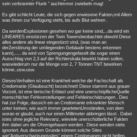
sein verbrannter Flunk " auchimmer zwiebeln mag!
Es gibt schlicht Leute, die sich gegen erwiesene Fakten,mit Allem
was ihnen zur Verfügung steht, bis aufs Blut wehren .
Da werdenExplosionen gesehen wo gar keine sind,...da wird ein
LINEARES einstürzen der Twin Towersbeobachtet obwohl Diese
alles andere als linear eingestürzt sind, (was man an
derZerstörung der umliegenden Gebäude bestens erkennen
kann),..... da wird von Sprengungengefaselt die sogar einen
Ausschlag von 2,3 auf der Richterskala bewirkt haben sollen,
waswiederum nur die Menge von 2, 7 Tonnen TNT bewirken
könne..usw.usw.
DiesesVerhalten ist eine Krankheit welche die Fachschaft als
Credomanie (Glaubsucht) bezeichnet! Diese stammt aus grauer
Vorzeit, ist eine tierische Erblast und eine unerschöpflicheQuelle
menschlicher Fehlvorstellungen und Fehleinschätzungen . Dies
hat zur Folge, dassich ein an Credomanie erkrankter Mensch
unter keinen, wie auch immer geartetenUmständen, von dem
woran er glaubt, auch nur einen Millimeter abbringen lässt . Dabei
istes ohne jegliche Relevanz, wieviele unerschütterliche Fakten
ihm dabei um die Ohrengehauen werden . Diese werden stets
ignoriert. Aus diesem Grunde können solche Sites
wie"Antiverschwörungssites" einem Credomanen nicht helfen.