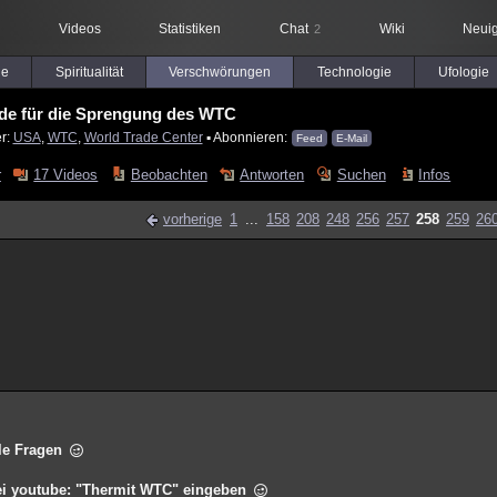
Videos
Statistiken
Chat
Wiki
Neuig
2
le
Spiritualität
Verschwörungen
Technologie
Ufologie
de für die Sprengung des WTC
er:
USA
,
WTC
,
World Trade Center
▪ Abonnieren:
Feed
E-Mail
r
17 Videos
Beobachten
Antworten
Suchen
Infos
vorherige
1
...
158
208
248
256
257
258
259
26
lle Fragen
bei youtube: "Thermit WTC" eingeben