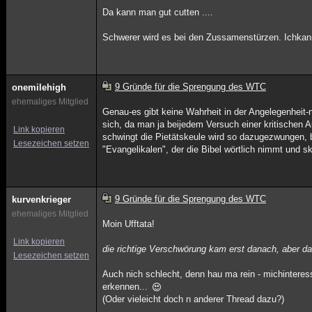
Da kann man gut cutten ....
Schwerer wird es bei den Zussamenstürzen. Ichkann
9 Gründe für die Sprengung des WTC
onemilehigh
ehemaliges Mitglied
Genau-es gibt keine Wahrheit in der Angelegenheit-n
sich, da man ja beijedem Versuch einer kritischen
Link kopieren
schwingt die Pietätskeule wird so dazugezwungen, b
Lesezeichen setzen
"Evangelikalen", der die Bibel wörtlich nimmt und sk
9 Gründe für die Sprengung des WTC
kurvenkrieger
ehemaliges Mitglied
Moin Ufftata!
Link kopieren
die richtige Verschwörung kam erst danach, aber dara
Lesezeichen setzen
Auch nich schlecht, denn hau ma rein - michinteres
erkennen...
(Oder vieleicht doch n anderer Thread dazu?)