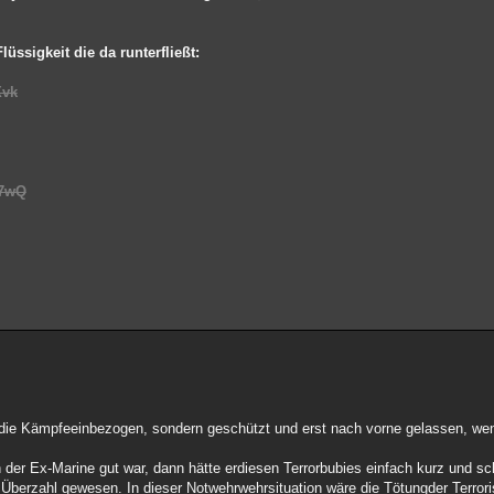
üssigkeit die da runterfließt:
Xvk
47wQ
 die Kämpfeeinbezogen, sondern geschützt und erst nach vorne gelassen, wenn 
der Ex-Marine gut war, dann hätte erdiesen Terrorbubies einfach kurz und s
 Überzahl gewesen. In dieser Notwehrwehrsituation wäre die Tötungder Terror