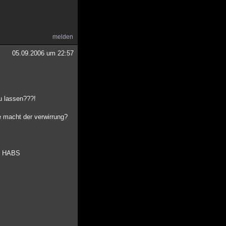
melden
05.09.2006 um 22:57
u lassen???!
e macht der verwirrung?
CH HABS