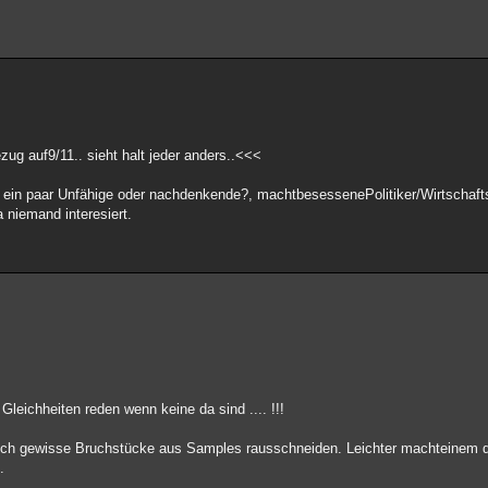
ug auf9/11.. sieht halt jeder anders..<<<
 ein paar Unfähige oder nachdenkende?, machtbesessenePolitiker/Wirtschafts
 niemand interesiert.
leichheiten reden wenn keine da sind .... !!!
uch gewisse Bruchstücke aus Samples rausschneiden. Leichter machteinem d
.