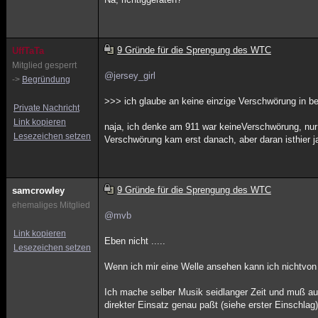
9 Gründe für die Sprengung des WTC
UffTaTa
Mitglied gesperrt
@jersey_girl
->
Begründung
>>> ich glaube an keine einzige Verschwörung in bez
Private Nachricht
Link kopieren
naja, ich denke am 911 war keineVerschwörung, nur
Lesezeichen setzen
Verschwörung kam erst danach, aber daran isthier ja
9 Gründe für die Sprengung des WTC
samcrowley
ehemaliges Mitglied
@mvb
Link kopieren
Eben nicht .....
Lesezeichen setzen
Wenn ich mir eine Welle ansehen kann ich nichtvon G
Ich mache selber Musik seidlanger Zeit und muß a
direkter Einsatz genau paßt (siehe erster Einschlag)