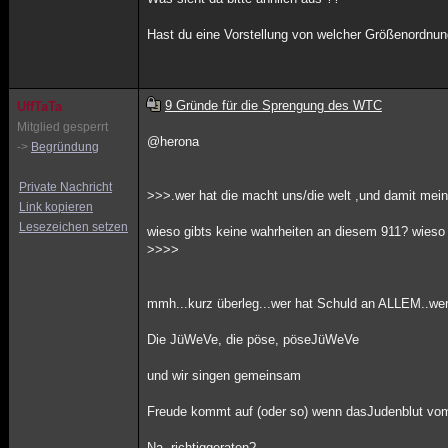
Hast du eine Vorstellung von welcher Größenordnun
9 Gründe für die Sprengung des WTC
UffTaTa
Mitglied gesperrt
@herona
->
Begründung
Private Nachricht
>>>.wer hat die macht uns/die welt ,und damit mei
Link kopieren
Lesezeichen setzen
wieso gibts keine wahrheiten an diesem 911? wieso 
>>>>
mmh...kurz überleg...wer hat Schuld an ALLEM..wer
Die JüWeVe, die pöse, pöseJüWeVe
und wir singen gemeinsam
Freude kommt auf (oder so) wenn dasJudenblut vom 
Na, richtiggeraten?