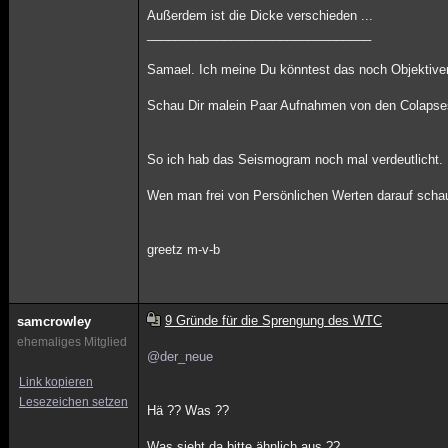
Außerdem ist die Dicke verschieden ...
________________________________
Samael. Ich meine Du könntest das noch Objektiver
Schau Dir malein Paar Aufnahmen von den Colaps
So ich hab das Seismogram noch mal verdeutlicht.
Wen man frei von Persönlichen Werten darauf schau
greetz m-v-b
9 Gründe für die Sprengung des WTC
samcrowley
ehemaliges Mitglied
@der_neue
Link kopieren
Lesezeichen setzen
Hä ?? Was ??
Was sieht da bitte ähnlich aus ??