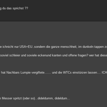
g du das sprichst ??
ne ichnicht nur USA+EU..sondern die ganze menschheit, im dunkeln tappen z
soviel schleier und soviele eckenund kanten und offene fragen? wer hat dies
 hat Nachbars Lumpie vergiftete....... und die WTCs einstürzen lassen.... I
Messer spritzt (oder so)...dideldumm, dideldum...