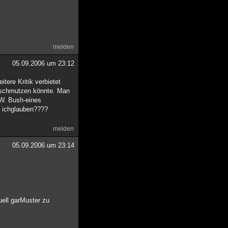
melden
05.09.2006 um 23:12
tere Kritik verbietet
beschmutzen könnte. Man
.W. Bush-eines
ll ichglauben????
melden
05.09.2006 um 23:14
uell garMuster zu