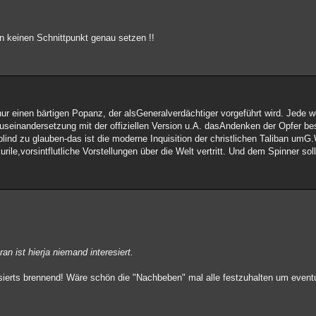
 keinen Schnittpunkt genau setzen !!
ur einen bärtigen Popanz, der alsGeneralverdächtiger vorgeführt wird. Jede wei
 Auseinandersetzung mit der offiziellen Version u.A. dasAndenken der Opfer 
lind zu glauben-das ist die moderne Inquisition der christlichen Taliban umG
urile,vorsintflutliche Vorstellungen über die Welt vertritt. Und dem Spinner so
n ist hierja niemand interesiert.
sierts brennend! Wäre schön die "Nachbeben" mal alle festzuhalten um event