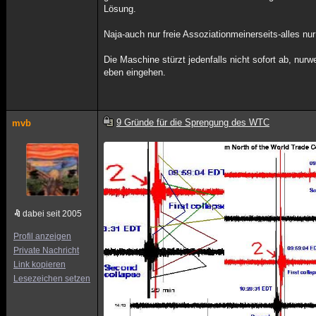
Lösung.
Naja-auch nur freie Assoziationmeinerseits-alles nu
Die Maschine stürzt jedenfalls nicht sofort ab, nu
eben eingehen.
9 Gründe für die Sprengung des WTC
mvb
dabei seit 2005
Profil anzeigen
Private Nachricht
Link kopieren
Lesezeichen setzen