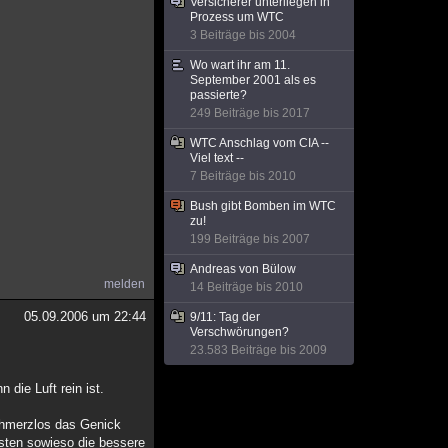
Versicherer unterliegen in
Prozess um WTC
3 Beiträge bis 2004
Wo wart ihr am 11.
September 2001 als es
passierte?
249 Beiträge bis 2017
WTC Anschlag vom CIA --
Viel text --
7 Beiträge bis 2010
Bush gibt Bomben im WTC
zu!
199 Beiträge bis 2007
Andreas von Bülow
melden
14 Beiträge bis 2010
05.09.2006 um 22:44
9/11: Tag der
Verschwörungen?
23.583 Beiträge bis 2009
die Luft rein ist.
chmerzlos das Genick
isten sowieso die bessere