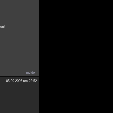
nen!
melden
05.09.2006 um 22:52