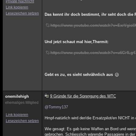
Private Nachricht
Link kopieren
Lesezeichen setzen
Das kennt ihr doch bestimmt, ihr seht doch die Fl
https://www.youtube.com/watch?v=ExrVgioI
Und jetzt schaut mal hier,Thermit:
https://www.youtube.com/watch?v=u6Ci4Lg
Gebt es zu, es sieht sehrähnlich aus
9 Gründe für die Sprengung des WTC
onemilehigh
ehemaliges Mitglied
@Tommy137
Link kopieren
Hmpf-natürlich wird der/die Ersatzpilot/en NICHT in
Lesezeichen setzen
Wie gesagt: Es gab keine Waffen an Bord und wenn 
gebrochen. Schliesslich wärendie Passagiere in der