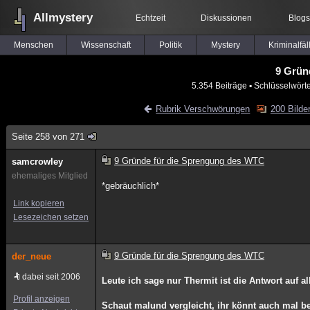
Allmystery
Echtzeit
Diskussionen
Blogs
Menschen
Wissenschaft
Politik
Mystery
Kriminalfäl
9 Grün
5.354 Beiträge
▪ Schlüsselwört
Rubrik Verschwörungen
200 Bilde
Seite 258 von 271
9 Gründe für die Sprengung des WTC
samcrowley
ehemaliges Mitglied
*gebräuchlich*
Link kopieren
Lesezeichen setzen
9 Gründe für die Sprengung des WTC
der_neue
dabei seit 2006
Leute ich sage nur Thermit ist die Antwort auf a
Profil anzeigen
Schaut malund vergleicht, ihr könnt auch mal 