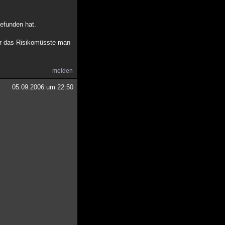
gefunden hat.
ber das Risikomüsste man
melden
05.09.2006 um 22:50