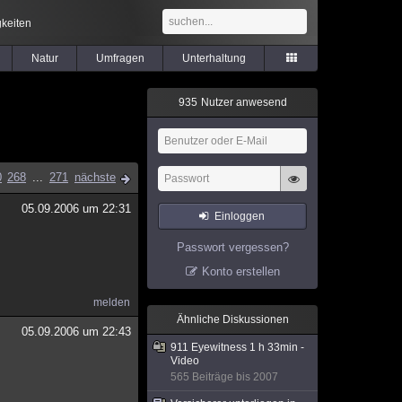
keiten
Natur
Umfragen
Unterhaltung
9
3
5
Nutzer anwesend
0
268
...
271
nächste
05.09.2006 um 22:31
Einloggen
Passwort vergessen?
Konto erstellen
melden
Ähnliche Diskussionen
05.09.2006 um 22:43
911 Eyewitness 1 h 33min -
Video
565 Beiträge bis 2007