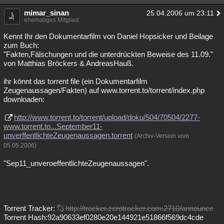
Besucht
Teilgenommen
Alle
Neue
Geschlossen
mimar_sinan
25.04.2006 um 23:11
ehemaliges Mitglied
Lesenswert
Schlüsselwörter
Kennt Ihr den Dokumentarfilm von Daniel Hopsicker und Beilage
zum Buch:
"Fakten,Fälschungen und die unterdrückten Beweise des 11.09."
von Matthias Bröckers & AndreasHauß.
ihr könnt das torrent file (ein Dokumentarfilm
Zeugenaussagen/Fakten) auf www.torrent.to/torrent/index.php
downloaden:
http://www.torrent.to/torrent/upload/doku/504/70504/2277-
www.torrent.to...September11-
unverffentlichteZeugenaussagen.torrent
(Archiv-Version vom
05.05.2006)
"Sep11_unveroeffentlichteZeugenaussagen".
Torrent Tracker:
http://tracker.zerotracker.com:2710/announce
Torrent Hash:92a90633ef0280e20e144921e51866f569dc4cde