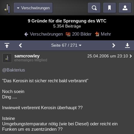
Verschwörungen
Bereiche
9 Gründe für die Sprengung des WTC
5.354 Beiträge
Echtzeit
Diskussionen
Blogs
Videos
Statistiken
Verschwörungen
200 Bilder
Mehr
Chat
Wiki
Neuigkeiten
2
Seite
67
/ 271
meine Rubriken
samcrowley
25.04.2006 um 23:10
Menschen
Wissenschaft
Politik
Mystery
Kriminalfälle
ehemaliges Mitglied
Spiritualität
Verschwörungen
Technologie
Ufologie
@Bakterius
"Das Kerosin ist sicher recht bald verbrannt"
Natur
Umfragen
Unterhaltung
weitere Rubriken
Noch soein
Ding ....
Philosophie
Träume
Orte
Esoterik
Literatur
Inwieweit verbrennt Kerosin überhaupt ??
Astronomie
Helpdesk
Gruppen
Gaming
Filme
Isteine
Musik
Clash
Verbesserungen
Allmystery
English
Umgebungstemparatur nötig (wie bei Diesel) oder reicht ein
Funken um es zuentzünden ??
Übersichten