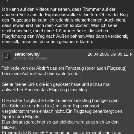
Ich kann auf den Videos nur sehen, dass Trümmer auf der
anderen Seite aus derExplosionswolke schießen. Ob es der Bug
des Flugzeugs ist kann ich jedenfalls nichterkennen. Auch nicht,
dass etwas erst nach dem Austritt explodiert. Was ich sehe
sindbrennende, rauchende Trümmerstücke, die sich in
Flugrichtung den Weg nach Außen bahnen.Was daran verdächtig
sein soll, müsstest du schon genauer erklären.
samcrowley
26.04.2006 um 00:11
ehemaliges Mitglied
"Ich rede von der Abdrift das ein Fahrzeug (oder auch Flugzeug)
bei einem Aufprall nachoben abtriften tut."
Siehe meine Links die ich gepostet habe und schau mal
aufwelcher Ebenen das Flugzeug einschlug ...
Die rechte Tragfläche hatte zu einemLinksflug hochgezogen.
Die Bilder die er (dein Link) mit dem Explosionsort
vergleichtstimmen einfach nicht. Ein Flugzeug beherbergt den
Sprit in den Flügeln.
Das dasausgerechnet so gut sichtbar wird zeigt sich an den
Bildern.
Er nimmt die Nase alsSpregung an, was aber nicht sein kann.