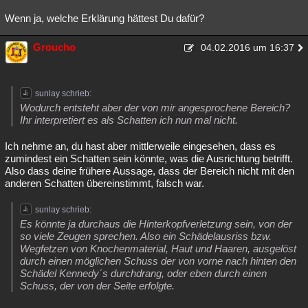
Besucht
Teilgenommen
Alle
Neue
Geschlossen
Wenn ja, welche Erklärung hättest Du dafür?
Lesenswert
Schlüsselwörter
Groucho
04.02.2016 um 16:37
sunlay schrieb:
Wodurch entsteht aber der von mir angesprochene Bereich?
Ihr interpretiert es als Schatten ich nun mal nicht.
Ich nehme an, du hast aber mittlerweile eingesehen, dass es
zumindest ein Schatten sein könnte, was die Ausrichtung betrifft.
Also dass deine frühere Aussage, dass der Bereich nicht mit den
anderen Schatten übereinstimmt, falsch war.
sunlay schrieb:
Es könnte ja durchaus die Hinterkopfverletzung sein, von der
so viele Zeugen sprechen. Also ein Schädelausriss bzw.
Wegfetzen von Knochenmaterial, Haut und Haaren, ausgelöst
durch einen möglichen Schuss der von vorne nach hinten den
Schädel Kennedy´s durchdrang, oder eben durch einen
Schuss, der von der Seite erfolgte.