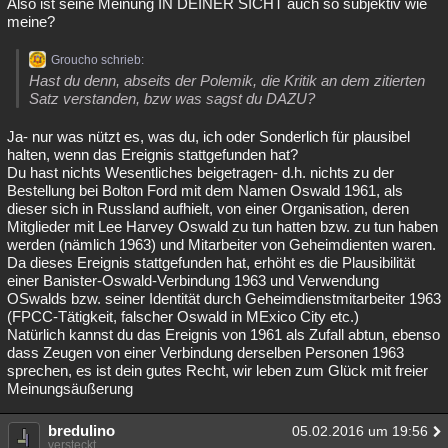
Also ist seine Meinung IN DEINER SICHT auch so subjektiv wie
meine?
Groucho schrieb:
Hast du denn, abseits der Polemik, die Kritik an dem zitierten
Satz verstanden, bzw was sagst du DAZU?
Ja- nur was nützt es, was du, ich oder Sonderlich für plausibel
halten, wenn das Ereignis stattgefunden hat?
Du hast nichts Wesentliches beigetragen- d.h. nichts zu der
Bestellung bei Bolton Ford mit dem Namen Oswald 1961, als
dieser sich in Russland aufhielt, von einer Organisation, deren
Mitglieder mit Lee Harvey Oswald zu tun hatten bzw. zu tun haben
werden (nämlich 1963) und Mitarbeiter von Geheimdienten waren.
Da dieses Ereignis stattgefunden hat, erhöht es die Plausibilität
einer Banister-Oswald-Verbindung 1963 und Verwendung
OSwalds bzw. seiner Identität durch Geheimdienstmitarbeiter 1963
(FPCC-Tätigkeit, falscher Oswald in MExico City etc.)
Natürlich kannst du das Ereignis von 1961 als Zufall abtun, ebenso
dass Zeugen von einer Verbindung derselben Personen 1963
sprechen, es ist dein gutes Recht, wir leben zum Glück mit freier
Meinungsäußerung
bredulino
05.02.2016 um 19:56
versteckt