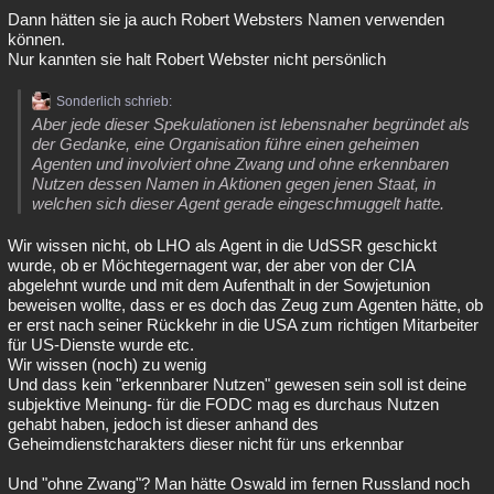
Dann hätten sie ja auch Robert Websters Namen verwenden
können.
Nur kannten sie halt Robert Webster nicht persönlich
Sonderlich schrieb:
Aber jede dieser Spekulationen ist lebensnaher begründet als
der Gedanke, eine Organisation führe einen geheimen
Agenten und involviert ohne Zwang und ohne erkennbaren
Nutzen dessen Namen in Aktionen gegen jenen Staat, in
welchen sich dieser Agent gerade eingeschmuggelt hatte.
Wir wissen nicht, ob LHO als Agent in die UdSSR geschickt
wurde, ob er Möchtegernagent war, der aber von der CIA
abgelehnt wurde und mit dem Aufenthalt in der Sowjetunion
beweisen wollte, dass er es doch das Zeug zum Agenten hätte, ob
er erst nach seiner Rückkehr in die USA zum richtigen Mitarbeiter
für US-Dienste wurde etc.
Wir wissen (noch) zu wenig
Und dass kein "erkennbarer Nutzen" gewesen sein soll ist deine
subjektive Meinung- für die FODC mag es durchaus Nutzen
gehabt haben, jedoch ist dieser anhand des
Geheimdienstcharakters dieser nicht für uns erkennbar
Und "ohne Zwang"? Man hätte Oswald im fernen Russland noch