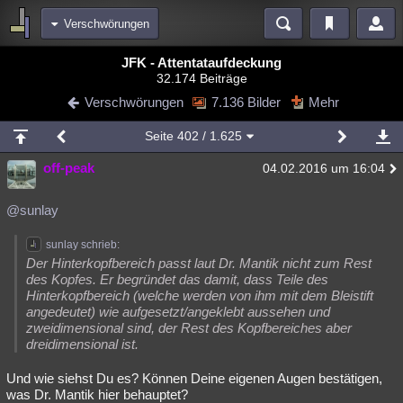
Verschwörungen
Bereiche
JFK - Attentataufdeckung
32.174 Beiträge
Echtzeit
Diskussionen
Blogs
Videos
Statistiken
Verschwörungen
7.136 Bilder
Mehr
Chat
Wiki
Neuigkeiten
3
Seite
402
/ 1.625
meine Rubriken
off-peak
04.02.2016 um 16:04
Menschen
Wissenschaft
Politik
Mystery
Kriminalfälle
Spiritualität
Verschwörungen
Technologie
Ufologie
@sunlay
Natur
Umfragen
Unterhaltung
sunlay schrieb:
Der Hinterkopfbereich passt laut Dr. Mantik nicht zum Rest
weitere Rubriken
des Kopfes. Er begründet das damit, dass Teile des
Hinterkopfbereich (welche werden von ihm mit dem Bleistift
Philosophie
Träume
Orte
Esoterik
Literatur
angedeutet) wie aufgesetzt/angeklebt aussehen und
zweidimensional sind, der Rest des Kopfbereiches aber
Astronomie
Helpdesk
Gruppen
Gaming
Filme
dreidimensional ist.
Musik
Clash
Verbesserungen
Allmystery
English
Und wie siehst Du es? Können Deine eigenen Augen bestätigen,
was Dr. Mantik hier behauptet?
Übersichten