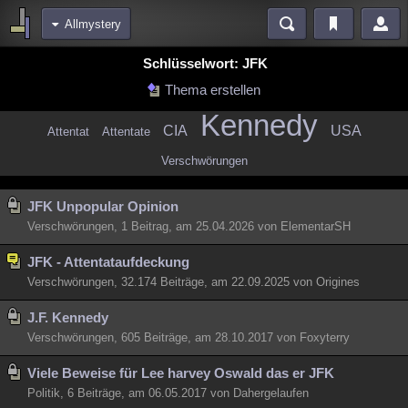
Allmystery
Bereiche
Schlüsselwort: JFK
Echtzeit
Diskussionen
Blogs
Videos
Statistiken
Thema erstellen
Kennedy
Chat
Wiki
Neuigkeiten
CIA
USA
Attentat
Attentate
meine Rubriken
Verschwörungen
Menschen
Wissenschaft
Politik
Mystery
Kriminalfälle
JFK Unpopular Opinion
Spiritualität
Verschwörungen
Technologie
Ufologie
Verschwörungen, 1 Beitrag, am 25.04.2026 von ElementarSH
Natur
Umfragen
Unterhaltung
JFK - Attentataufdeckung
weitere Rubriken
Verschwörungen, 32.174 Beiträge, am 22.09.2025 von Origines
Philosophie
Träume
Orte
Esoterik
Literatur
J.F. Kennedy
Astronomie
Helpdesk
Gruppen
Gaming
Filme
Verschwörungen, 605 Beiträge, am 28.10.2017 von Foxyterry
Musik
Viele Beweise für Lee harvey Oswald das er JFK
Clash
Verbesserungen
Allmystery
English
Politik, 6 Beiträge, am 06.05.2017 von Dahergelaufen
Übersichten