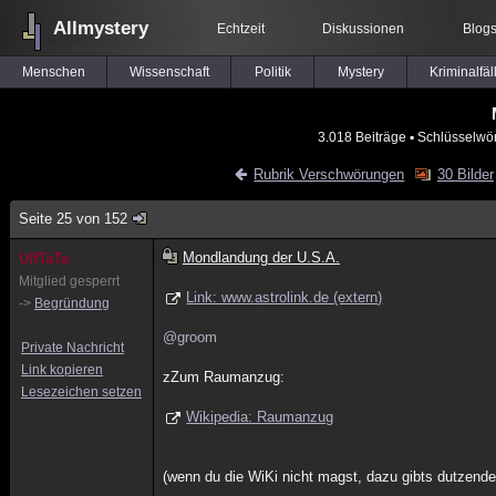
Allmystery
Echtzeit
Diskussionen
Blog
Menschen
Wissenschaft
Politik
Mystery
Kriminalfäl
3.018 Beiträge
▪ Schlüsselwör
Rubrik Verschwörungen
30 Bilder
Seite 25 von 152
Mondlandung der U.S.A.
UffTaTa
Mitglied gesperrt
Link: www.astrolink.de (extern)
->
Begründung
@groom
Private Nachricht
Link kopieren
zZum Raumanzug:
Lesezeichen setzen
Wikipedia: Raumanzug
(wenn du die WiKi nicht magst, dazu gibts dutzende