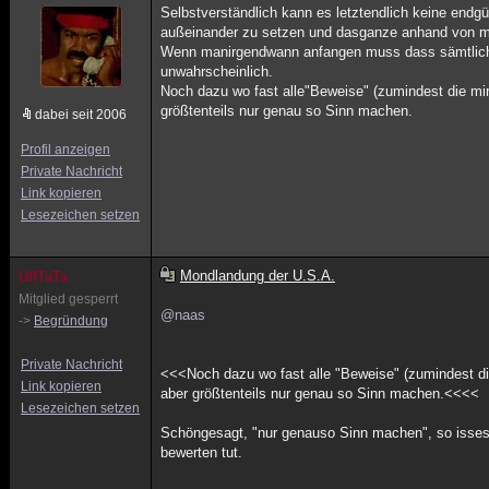
Selbstverständlich kann es letztendlich keine endg
außeinander zu setzen und dasganze anhand von mö
Wenn manirgendwann anfangen muss dass sämtliche 
unwahrscheinlich.
Noch dazu wo fast alle"Beweise" (zumindest die mir 
größtenteils nur genau so Sinn machen.
dabei seit 2006
Profil anzeigen
Private Nachricht
Link kopieren
Lesezeichen setzen
Mondlandung der U.S.A.
UffTaTa
Mitglied gesperrt
@naas
->
Begründung
Private Nachricht
<<<Noch dazu wo fast alle "Beweise" (zumindest die 
Link kopieren
aber größtenteils nur genau so Sinn machen.<<<<
Lesezeichen setzen
Schöngesagt, "nur genauso Sinn machen", so isses 
bewerten tut.