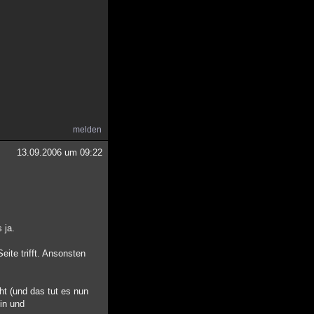
melden
13.09.2006 um 09:22
 ja.
te trifft. Ansonsten
t (und das tut es nun
in und