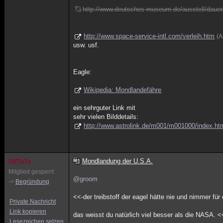
http://www.deutsches-museum.de/ausstell/dauer
http://www.space-service-intl.com/verleih.htm
(A
usw. usf.
Eagle:
Wikipedia: Mondlandefähre
ein sehrguter Link mit
sehr vielen Bilddetails:
http://www.astrolink.de/m001/m001000/index.ht
Mondlandung der U.S.A.
UffTaTa
Mitglied gesperrt
@groom
->
Begründung
<<-der treibstoff der eagel hätte nie und nimmer für 
Private Nachricht
Link kopieren
das weisst du natürlich viel besser als die NASA. 
Lesezeichen setzen