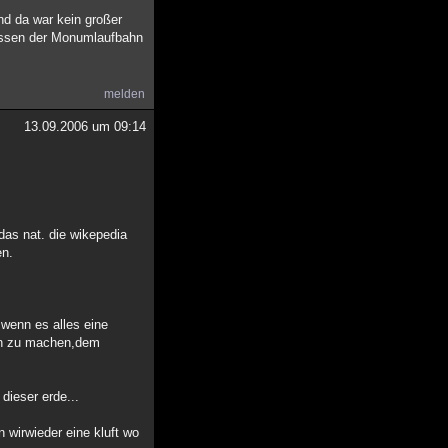
Und da war kein großer
lassen der Monumlaufbahn
melden
13.09.2006 um 09:14
das nat. die wikepedia
en.
 wenn es alles eine
ken zu machen,dem
dieser erde...
 wirwieder eine kluft wo