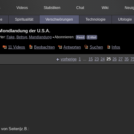
s
Videos
Statistiken
Chat
Wiki
Neuig
le
Spiritualität
Verschwörungen
Technologie
Ufologie
Mondlandung der U.S.A.
ter:
Fake
,
Betrug
,
Mandlandung
▪ Abonnieren:
Feed
E-Mail
11 Videos
Beobachten
Antworten
Suchen
Infos
vorherige
1
...
15
23
24
25
26
27
35
7
 von Seiten)z.B.: