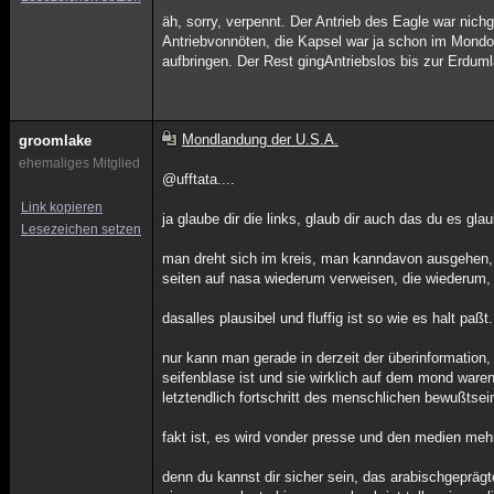
äh, sorry, verpennt. Der Antrieb des Eagle war nich
Antriebvonnöten, die Kapsel war ja schon im Mond
aufbringen. Der Rest gingAntriebslos bis zur Erdum
Mondlandung der U.S.A.
groomlake
ehemaliges Mitglied
@ufftata....
Link kopieren
ja glaube dir die links, glaub dir auch das du es gl
Lesezeichen setzen
man dreht sich im kreis, man kanndavon ausgehen, d
seiten auf nasa wiederum verweisen, die wiederum, d
dasalles plausibel und fluffig ist so wie es halt paßt.
nur kann man gerade in derzeit der überinformation,
seifenblase ist und sie wirklich auf dem mond war
letztendlich fortschritt des menschlichen bewußtsei
fakt ist, es wird vonder presse und den medien mehr
denn du kannst dir sicher sein, das arabischgeprägt