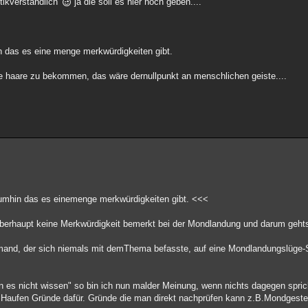
itikverständlich
ja die soll es hier noch geben....
 das es eine menge merkwürdigkeiten gibt.
die haare zu bekommen, das wäre dernullpunkt an menschlichen geiste....
umhin das es einemenge merkwürdigkeiten gibt. <<<
berhaupt keine Merkwürdigkeit bemerkt bei der Mondlandung und darum gehts
and, der sich niemals mit demThema befasste, auf eine Mondlandungslüge-Sei
 es nicht wissen" so bin ich nun malder Meinung, wenn nichts dagegen sprich
 Haufen Gründe dafür. Gründe die man direkt nachprüfen kann z.B.Mondgeste