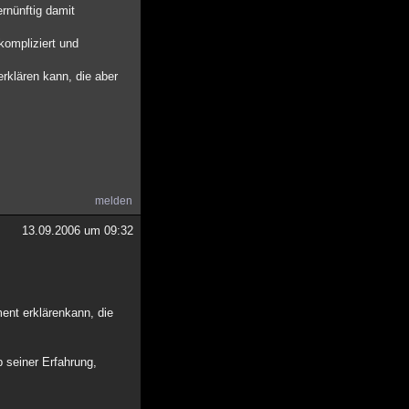
rnünftig damit
kompliziert und
erklären kann, die aber
melden
13.09.2006 um 09:32
ment erklärenkann, die
 seiner Erfahrung,