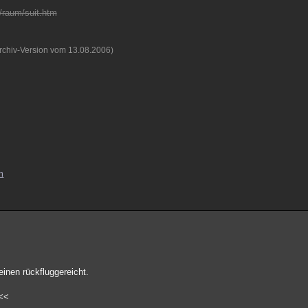
/raum/suit.htm
rchiv-Version vom 13.08.2006)
m
einen rückfluggereicht.
<<<