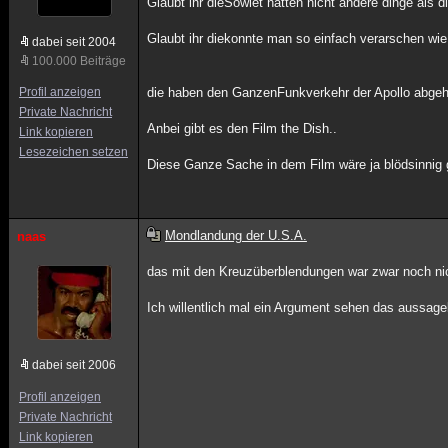
Glaubt ihr dieSowiet hatten nicht andere dinge als 
Glaubt ihr diekonnte man so einfach verarschen wi
dabei seit 2004
100.000 Beiträge
Profil anzeigen
die haben den GanzenFunkverkehr der Apollo abgeh
Private Nachricht
Anbei gibt es den Film the Dish..
Link kopieren
Lesezeichen setzen
Diese Ganze Sache in dem Film wäre ja blödsinnig
Mondlandung der U.S.A.
naas
das mit den Kreuzüberblendungen war zwar noch nicht
Ich willentlich mal ein Argument sehen das aussagekr
dabei seit 2006
Profil anzeigen
Private Nachricht
Link kopieren