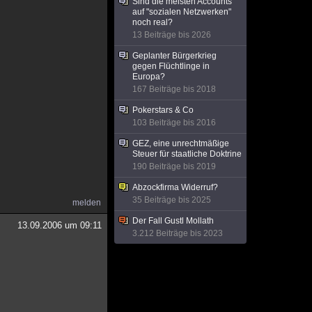
Sind die meisten Accounts
auf "sozialen Netzwerken"
noch real?
13 Beiträge bis 2026
Geplanter Bürgerkrieg
gegen Flüchtlinge in
Europa?
167 Beiträge bis 2018
Pokerstars & Co
103 Beiträge bis 2016
GEZ, eine unrechtmäßige
Steuer für staatliche Doktrine
190 Beiträge bis 2019
Abzockfirma Widerruf?
35 Beiträge bis 2025
melden
Der Fall Gustl Mollath
13.09.2006 um 09:11
3.212 Beiträge bis 2023