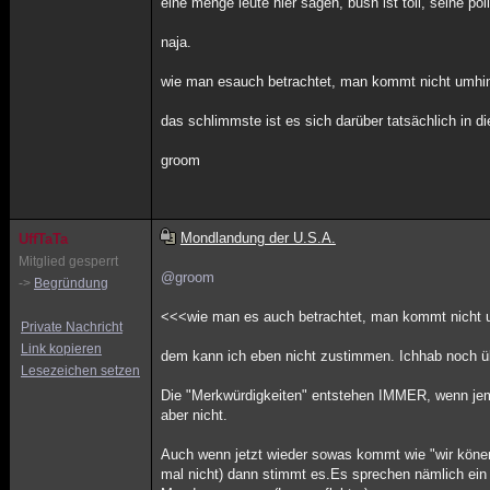
eine menge leute hier sagen, bush ist toll, seine pol
naja.
wie man esauch betrachtet, man kommt nicht umhin
das schlimmste ist es sich darüber tatsächlich in 
groom
Mondlandung der U.S.A.
UffTaTa
Mitglied gesperrt
@groom
->
Begründung
<<<wie man es auch betrachtet, man kommt nicht 
Private Nachricht
Link kopieren
dem kann ich eben nicht zustimmen. Ichhab noch ü
Lesezeichen setzen
Die "Merkwürdigkeiten" entstehen IMMER, wenn jem
aber nicht.
Auch wenn jetzt wieder sowas kommt wie "wir könen
mal nicht) dann stimmt es.Es sprechen nämlich ein