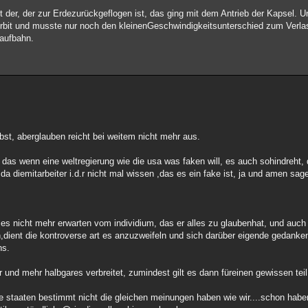
gt der, der zur Erdezurückgeflogen ist, das ging mit dem Antrieb der Kapsel. 
orbit und musste nur noch den kleinenGeschwindigkeitsunterschied zum Ver
laufbahn.
aubst, aberglauben reicht bei weitem nicht mehr aus.
as wenn eine weltregierung wie die usa was faken will, es auch sohindreht, 
a diemitarbeiter i.d.r nicht mal wissen ,das es ein fake ist, ja und amen sag
 es nicht mehr erwarten vom individium, das er alles zu glaubenhat, und auch
en,dient die kontroverse art es anzuzweifeln und sich darüber eigende gedan
ns.
 und mehr halbgares verbreitet, zumindest gilt es dann füreinen gewissen teil 
e staaten bestimmt nicht die gleichen meinungen haben wie wir....schon haben