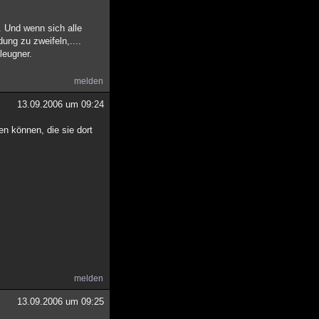
. Und wenn sich alle
ung zu zweifeln,....
leugner.
melden
13.09.2006 um 09:24
n können, die sie dort
melden
13.09.2006 um 09:25