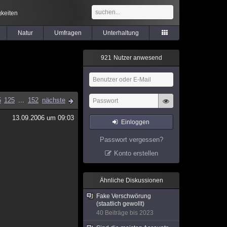
keiten
Natur
Umfragen
Unterhaltung
9
2
1
Nutzer anwesend
5
125
...
152
nächste
13.09.2006 um 09:03
Einloggen
Passwort vergessen?
Konto erstellen
Ähnliche Diskussionen
Fake Verschwörung
(staatlich gewollt)
40 Beiträge bis 2023