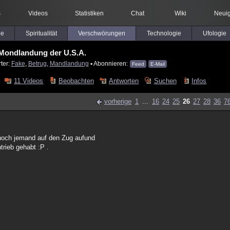
s
Videos
Statistiken
Chat
Wiki
Neuig
le
Spiritualität
Verschwörungen
Technologie
Ufologie
Mondlandung der U.S.A.
ter:
Fake
,
Betrug
,
Mandlandung
▪ Abonnieren:
Feed
E-Mail
11 Videos
Beobachten
Antworten
Suchen
Infos
vorherige
1
...
16
24
25
26
27
28
36
7
 noch jemand auf den Zug aufund
trieb gehabt :P .