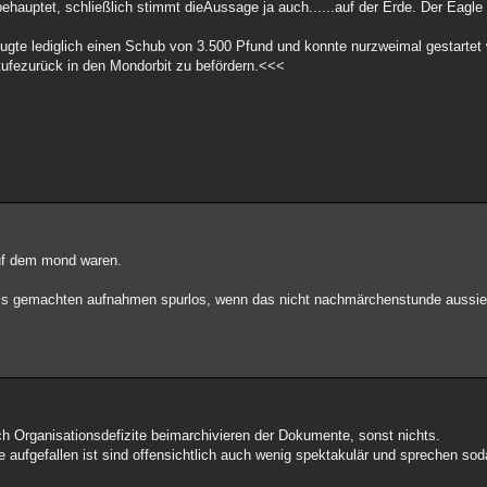
behauptet, schließlich stimmt dieAussage ja auch......auf der Erde. Der Eagle 
gte lediglich einen Schub von 3.500 Pfund und konnte nurzweimal gestartet
ufezurück in den Mondorbit zu befördern.<<<
auf dem mond waren.
s gemachten aufnahmen spurlos, wenn das nicht nachmärchenstunde aussieh
ich Organisationsdefizite beimarchivieren der Dokumente, sonst nichts.
aufgefallen ist sind offensichtlich auch wenig spektakulär und sprechen so