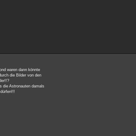
ond waren dann könnte
urch die Bilder von den
der!!?
s die Astronauten damals
dürfen!!!