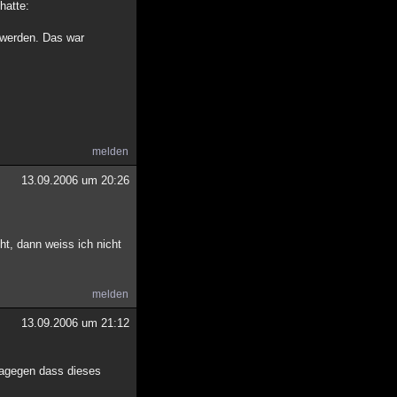
hatte:
 werden. Das war
melden
13.09.2006 um 20:26
t, dann weiss ich nicht
melden
13.09.2006 um 21:12
dagegen dass dieses