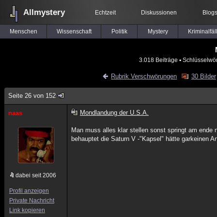
Allmystery
Echtzeit
Diskussionen
Blog
Menschen
Wissenschaft
Politik
Mystery
Kriminalfäl
3.018 Beiträge
▪ Schlüsselwör
Rubrik Verschwörungen
30 Bilder
Seite 26 von 152
Mondlandung der U.S.A.
naas
Man muss alles klar stellen sonst springt am ende
behauptet die Saturn V -"Kapsel" hätte garkeinen An
dabei seit 2006
Profil anzeigen
Private Nachricht
Link kopieren