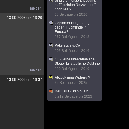
Sind die meisten Accounts
auf "sozialen Netzwerken"
melden
noch real?
13 Beiträge bis 2026
13.09.2006 um 16:26
Geplanter Bürgerkrieg
gegen Flüchtlinge in
Europa?
167 Beiträge bis 2018
Pokerstars & Co
103 Beiträge bis 2016
GEZ, eine unrechtmäßige
Steuer für staatliche Doktrine
190 Beiträge bis 2019
melden
Abzockfirma Widerruf?
13.09.2006 um 16:37
35 Beiträge bis 2025
Der Fall Gustl Mollath
3.212 Beiträge bis 2023