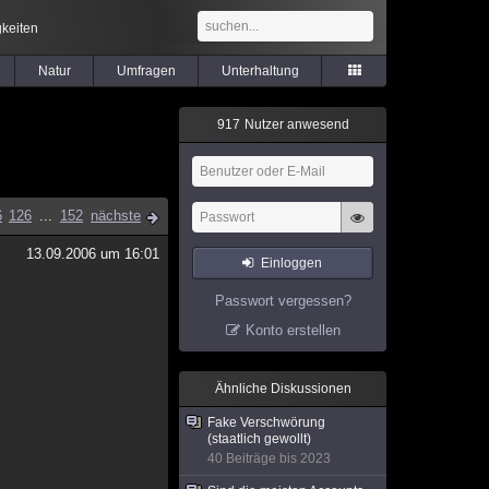
keiten
Natur
Umfragen
Unterhaltung
9
1
7
Nutzer anwesend
6
126
...
152
nächste
13.09.2006 um 16:01
Einloggen
Passwort vergessen?
Konto erstellen
Ähnliche Diskussionen
Fake Verschwörung
(staatlich gewollt)
40 Beiträge bis 2023