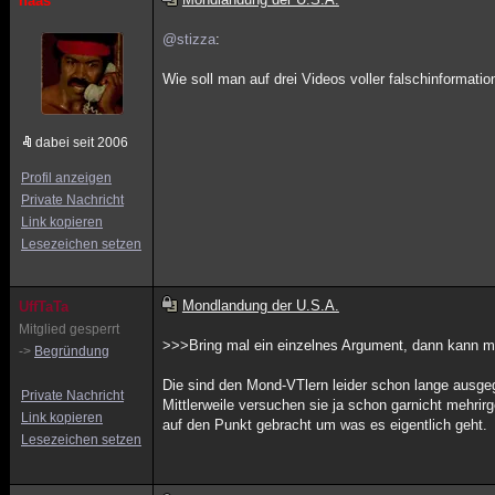
naas
@stizza
:
Wie soll man auf drei Videos voller falschinformat
dabei seit 2006
Profil anzeigen
Private Nachricht
Link kopieren
Lesezeichen setzen
Mondlandung der U.S.A.
UffTaTa
Mitglied gesperrt
>>>Bring mal ein einzelnes Argument, dann kann m
->
Begründung
Die sind den Mond-VTlern leider schon lange ausge
Private Nachricht
Mittlerweile versuchen sie ja schon garnicht mehri
Link kopieren
auf den Punkt gebracht um was es eigentlich geht.
Lesezeichen setzen