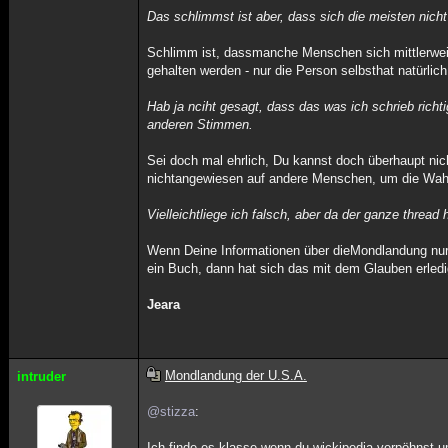
Das schlimmst ist aber, dass sich die meisten nicht
Schlimm ist, dassmanche Menschen sich mittlerweile 
gehalten werden - nur die Person selbsthat natürli
Hab ja nciht gesagt, dass das was ich schrieb richt
anderen Stimmen.
Sei doch mal ehrlich, Du kannst doch überhaupt nich
nichtangewiesen auf andere Menschen, um die Wahr
Vielleichtliege ich falsch, aber da der ganze threa
Wenn Deine Informationen über dieMondlandung nur 
ein Buch, dann hat sich das mit dem Glauben erled
Jeara
Mondlandung der U.S.A.
intruder
@stizza
:
Ich finde es klasse wenn du wickipedia verpöhnst 