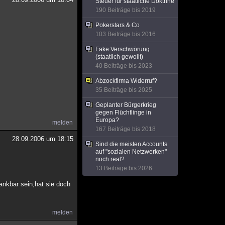
Steuer für staatliche Doktrine
190 Beiträge bis 2019
Pokerstars & Co
103 Beiträge bis 2016
Fake Verschwörung
(staatlich gewollt)
40 Beiträge bis 2023
Abzockfirma Widerruf?
35 Beiträge bis 2025
Geplanter Bürgerkrieg
gegen Flüchtlinge in
Europa?
melden
167 Beiträge bis 2018
28.09.2006 um 18:15
Sind die meisten Accounts
auf "sozialen Netzwerken"
noch real?
13 Beiträge bis 2026
ankbar sein,hat sie doch
melden