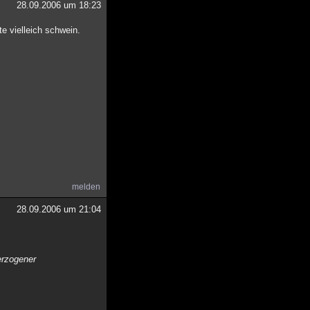
28.09.2006 um 18:23
e vielleich schwein.
melden
28.09.2006 um 21:04
erzogener