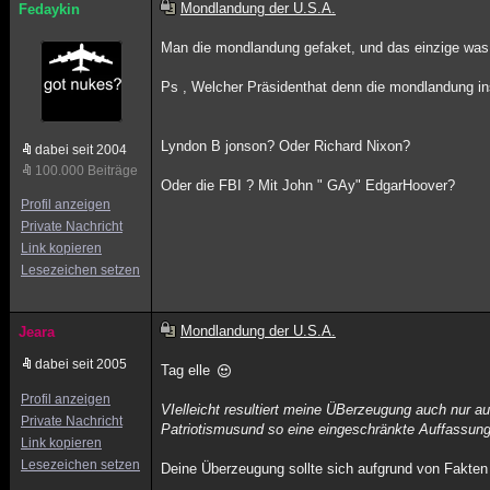
Mondlandung der U.S.A.
Fedaykin
Man die mondlandung gefaket, und das einzige was 
Ps , Welcher Präsidenthat denn die mondlandung in
Lyndon B jonson? Oder Richard Nixon?
dabei seit 2004
100.000 Beiträge
Oder die FBI ? Mit John " GAy" EdgarHoover?
Profil anzeigen
Private Nachricht
Link kopieren
Lesezeichen setzen
Mondlandung der U.S.A.
Jeara
dabei seit 2005
Tag elle
Profil anzeigen
VIelleicht resultiert meine ÜBerzeugung auch nur 
Private Nachricht
Patriotismusund so eine eingeschränkte Auffassung
Link kopieren
Lesezeichen setzen
Deine Überzeugung sollte sich aufgrund von Fakten b