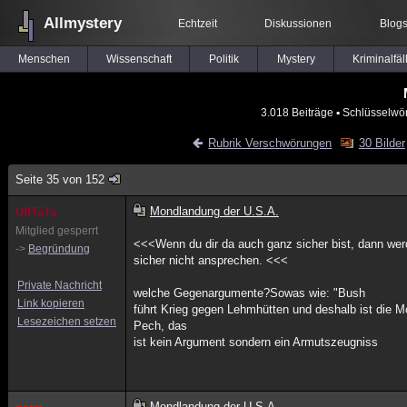
Allmystery
Echtzeit
Diskussionen
Blog
Menschen
Wissenschaft
Politik
Mystery
Kriminalfäl
3.018 Beiträge
▪ Schlüsselwör
Rubrik Verschwörungen
30 Bilder
Seite 35 von 152
Mondlandung der U.S.A.
UffTaTa
Mitglied gesperrt
<<<Wenn du dir da auch ganz sicher bist, dann w
->
Begründung
sicher nicht ansprechen. <<<
Private Nachricht
welche Gegenargumente?Sowas wie: "Bush
Link kopieren
führt Krieg gegen Lehmhütten und deshalb ist die 
Lesezeichen setzen
Pech, das
ist kein Argument sondern ein Armutszeugniss
Mondlandung der U.S.A.