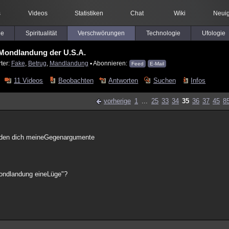
s
Videos
Statistiken
Chat
Wiki
Neuig
le
Spiritualität
Verschwörungen
Technologie
Ufologie
Mondlandung der U.S.A.
ter:
Fake
,
Betrug
,
Mandlandung
▪ Abonnieren:
Feed
E-Mail
11 Videos
Beobachten
Antworten
Suchen
Infos
vorherige
1
...
25
33
34
35
36
37
45
8
erden dich meineGegenargumente
Mondlandung eineLüge"?