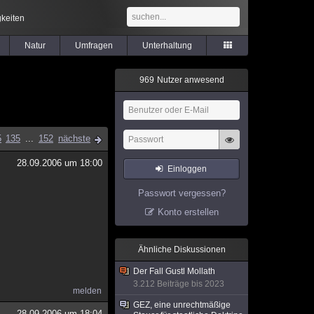
keiten
Natur
Umfragen
Unterhaltung
9
6
9
Nutzer anwesend
5
135
...
152
nächste
28.09.2006 um 18:00
Einloggen
Passwort vergessen?
Konto erstellen
Ähnliche Diskussionen
Der Fall Gustl Mollath
3.212 Beiträge bis 2023
melden
GEZ, eine unrechtmäßige
28.09.2006 um 18:04