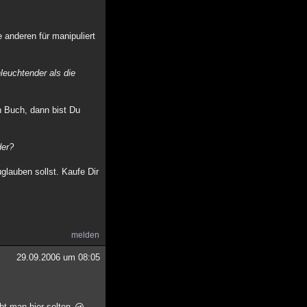
 anderen für manipuliert
leuchtender als die
in Buch, dann bist Du
der?
lauben sollst. Kaufe Dir
melden
29.09.2006 um 08:05
bt man hier selten