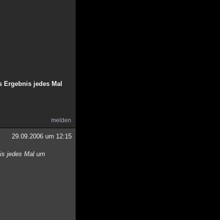
 Ergebnis jedes Mal
melden
29.09.2006 um 12:15
is jedes Mal um