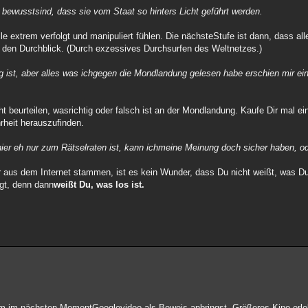
 bewusstsind, dass sie vom Staat so hinters Licht geführt werden.
extrem verfolgt und manipuliert fühlen. Die nächsteStufe ist dann, dass alle
ch den Durchblick. (Durch exzessives Durchsurfen des Weltnetzes.)
ig ist, aber alles was ichgegen die Mondlandung gelesen habe erschien mir ein
t beurteilen, wasrichtig oder falsch ist an der Mondlandung. Kaufe Dir mal e
heit herauszufinden.
d hier eh nur zum Rätselraten ist, kann ichmeine Meinung doch sicher haben, o
aus dem Internet stammen, ist es kein Wunder, dass Du nicht weißt, was Dug
igt, denn dann
weißt Du, was los ist.
um im nächsten MomentGooglevideo als Beweis anbringst. Größeres Kino erle