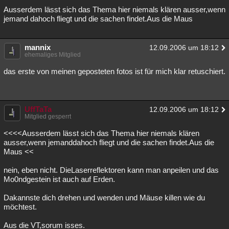
Ausserdem lässt sich das Thema hier niemals klären ausser,wenn
Besucht
Teilgenommen
Alle
Neue
Geschlossen
jemand dahoch fliegt und die sachen findet.Aus die Maus
Lesenswert
Schlüsselwörter
mannix
12.09.2006 um 18:12
ehemaliges Mitglied
das erste von meinen geposteten fotos ist für mich klar retuschiert.
UffTaTa
12.09.2006 um 18:12
Mitglied gesperrt
<<<<Ausserdem lässt sich das Thema hier niemals klären
ausser,wenn jemanddahoch fliegt und die sachen findet.Aus die
Maus <<
nein, eben nicht. DieLaserreflektoren kann man anpeilen und das
Mo0ndgestein ist auch auf Erden.
Dakannste dich drehen und wenden und Mäuse killen wie du
möchtest.
Aus die VT,sorum isses.