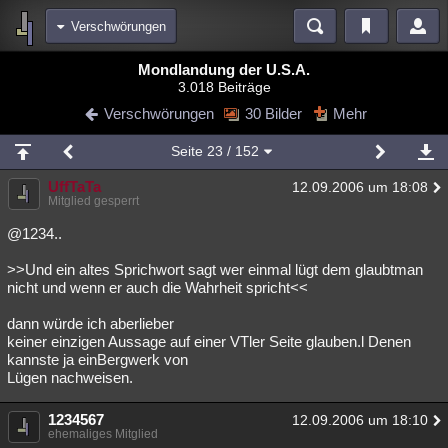
Verschwörungen
Bereiche
Mondlandung der U.S.A.
3.018 Beiträge
Echtzeit
Diskussionen
Blogs
Videos
Statistiken
Verschwörungen
30 Bilder
Mehr
Chat
Wiki
Neuigkeiten
Seite
23
/ 152
meine Rubriken
UffTaTa
12.09.2006 um 18:08
Menschen
Wissenschaft
Politik
Mystery
Kriminalfälle
Mitglied gesperrt
Spiritualität
Verschwörungen
Technologie
Ufologie
@1234..
>>Und ein altes Sprichwort sagt wer einmal lügt dem glaubtman
Natur
Umfragen
Unterhaltung
nicht und wenn er auch die Wahrheit spricht<<
weitere Rubriken
dann würde ich aberlieber
Philosophie
Träume
Orte
Esoterik
Literatur
keiner einzigen Aussage auf einer VTler Seite glauben.l Denen
kannste ja einBergwerk von
Astronomie
Helpdesk
Gruppen
Gaming
Filme
Lügen nachweisen.
Musik
Clash
Verbesserungen
Allmystery
English
1234567
12.09.2006 um 18:10
ehemaliges Mitglied
Übersichten