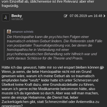
vom Einzelfall ab, üblicherweise ist ihre Relevanz aber eher
fragwürdig.
Becky
07.05.2019 um 16:48
versteckt
emanon schrieb:
Die Homöopathie kann die psychischen Folgen einer
traumatisch erlebten Geburt lindern. Die Referentin stellt Fälle
von postpartaler Traumafolgestörung vor, bei denen die
homöopathische in Verbindung mit einer
psychotherapeutischen Behandlung sehr hilfreich war und
zieht daraus Schlüsse für die Theorie und Praxis.
Hätte ich das gewusst, hätte mir so viel erspart bleiben können
Wenn, ja wenn, die liebe Homöopathie nicht mit ein Grund
gewesen wäre, warum ich meine Geburt als so traumatisch
empfunden habe *seufz* leider hatte ich unter Schmerzen und
Übelkeit keine Kraft dazu, eine Grundsatzdebatte zu führen,
warum ich gerne echte Medikamente bekommen hätte, also
musste ich da irgendwie so durch. Aber was will man machen,
wenn die einzige Hebamme, die Dienst hat, lieber
Zuckerkügelchen gibt, statt Schmerzmittel oder Antiemetika zu
organisieren?