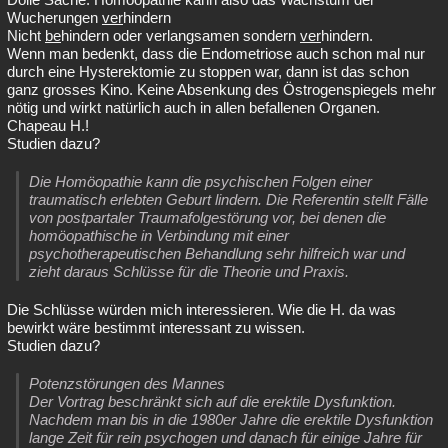
Wucherungen
ver
hindern
Nicht
be
hindern oder verlangsamen sondern
ver
hindern.
Wenn man bedenkt, dass die Endometriose auch schon mal nur
durch eine Hysterektomie zu stoppen war, dann ist das schon
ganz grosses Kino. Keine Absenkung des Östrogenspiegels mehr
nötig und wirkt natürlich auch in allen befallenen Organen.
Chapeau H.!
Studien dazu?
Die Homöopathie kann die psychischen Folgen einer
traumatisch erlebten Geburt lindern. Die Referentin stellt Fälle
von postpartaler Traumafolgestörung vor, bei denen die
homöopathische in Verbindung mit einer
psychotherapeutischen Behandlung sehr hilfreich war und
zieht daraus Schlüsse für die Theorie und Praxis.
Die Schlüsse würden mich interessieren. Wie die H. da was
bewirkt wäre bestimmt interessant zu wissen.
Studien dazu?
Potenzstörungen des Mannes
Der Vortrag beschränkt sich auf die erektile Dysfunktion.
Nachdem man bis in die 1980er Jahre die erektile Dysfunktion
lange Zeit für rein psychogen und danach für einige Jahre für