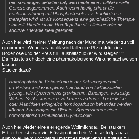
rein somatogen gehalten hat, wird heute eine multifaktorielle
Genese angenommen. Auch wenn häufig primär die
Funktionsstörung mit Phosphodieseterase-5-Inhibitoren
therapiert wird, ist als Konsequenz eine ganzheitliche Therapie
sinnvoll. Hierfür ist die Homöopathie als
alleinige
oder als
additive Therapie ideal geeignet.
Auch hier wird meiner Meinung nach der Mund mal wieder zu voll
genommen. Wenn das publik wird fallen die Pfizeraktien ins
Bodenlose und der Preis fürHaushaltszucker wird steigen.^^
Da müsste sich doch eine pharmakologische Wirkung nachweisen
lassen.
Studien dazu?
Homöopathische Behandlung in der Schwangerschaft
Im Vortrag wird exemplarisch anhand von Fallbeispielen
gezeigt, wie Hyperemesis gravidarum, Blutungen, vorzeitige
Wehen, Schlafstörungen, Schmerzsyndrome, Lochialstau
oder Mastitiden erfolgreich homöopathisch behandelt werden
können. Sozusagen ein Blick ins Sprechzimmer einer
homöopathisch arbeitenden Gynäkologin.
Auch hier wieder eine eierlegende Wollmilchsau. Bei starkem
Erbrechen ist zwar viel Flüssigkeit und ein Mineralstoffpräparat
sinnvoller, beim Lochialstau macht es mehr Sinn für Abfluss zu