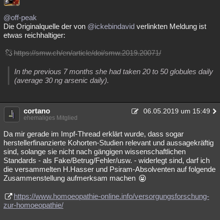
Besucht
Teilgenommen
Alle
Neue
Geschlossen
@off-peak
Die Originalquelle der von
@ickebindavid
verlinkten Meldung ist
Lesenswert
Schlüsselwörter
etwas reichhaltiger:
https://smw.ch/en/article/doi/smw.2019.20071/
In the previous 7 months she had taken 20 to 50 globules daily
(average 30 ng arsenic daily).
cortano
06.05.2019 um 15:49
ehemaliges Mitglied
Da mir gerade im Impf-Thread erklärt wurde, dass sogar
herstellerfinanzierte Kohorten-Studien relevant und aussagekräftig
sind, solange sie nicht nach gängigen wissenschaftlichen
Standards - als Fake/Betrug/Fehler/usw. - widerlegt sind, darf ich
die versammelten H.Hasser und Psiram-Absolventen auf folgende
Zusammenstellung aufmerksam machen
https://www.homoeopathie-online.info/versorgungsforschung-
zur-homoeopathie/