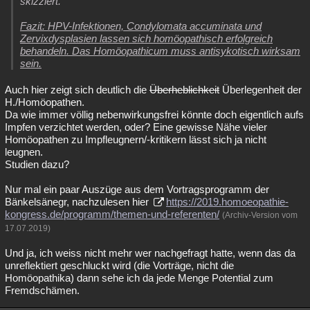
skizziert.
Fazit: HPV-Infektionen, Condylomata accuminata und
Zervixdysplasien lassen sich homöopathisch erfolgreich
behandeln. Das Homöopathicum muss antisykotisch wirksam
sein.
Auch hier zeigt sich deutlich die
Überheblichkeit
Überlegenheit der
H./Homöopathen.
Da wie immer völlig nebenwirkungsfrei könnte doch eigentlich aufs
Impfen verzichtet werden, oder? Eine gewisse Nähe vieler
Homöopathen zu Impfleugnern/-kritikern lässt sich ja nicht
leugnen.
Studien dazu?
Nur mal ein paar Auszüge aus dem Vortragsprogramm der
Bänkelsänegr, nachzulesen hier
https://2019.homoeopathie-
kongress.de/programm/themen-und-referenten/
(Archiv-Version vom
17.07.2019)
Und ja, ich weiss nicht mehr wer nachgefragt hatte, wenn das da
unreflektiert geschluckt wird (die Vorträge, nicht die
Homöopathika) dann sehe ich da jede Menge Potential zum
Fremdschämen.