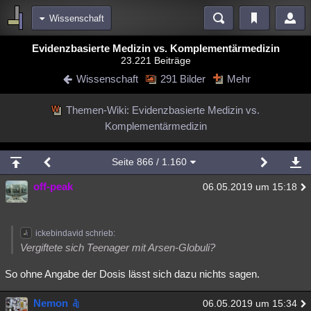
Wissenschaft
Bereiche
Evidenzbasierte Medizin vs. Komplementärmedizin
23.221 Beiträge
Echtzeit
Diskussionen
Blogs
Videos
Statistiken
Wissenschaft
291 Bilder
Mehr
Chat
Wiki
Neuigkeiten
Themen-Wiki: Evidenzbasierte Medizin vs.
meine Rubriken
Komplementärmedizin
Menschen
Wissenschaft
Politik
Mystery
Kriminalfälle
Spiritualität
Verschwörungen
Technologie
Ufologie
Seite
866
/ 1.160
off-peak
Natur
Umfragen
Unterhaltung
06.05.2019 um 15:18
weitere Rubriken
Philosophie
Träume
Orte
Esoterik
Literatur
ickebindavid schrieb:
Vergiftete sich Teenager mit Arsen-Globuli?
Astronomie
Helpdesk
Gruppen
Gaming
Filme
So ohne Angabe der Dosis lässt sich dazu nichts sagen.
Musik
Clash
Verbesserungen
Allmystery
English
Nemon
06.05.2019 um 15:34
Übersichten