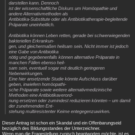
darstellen kann. Dennoch
ist der wissenschaftliche Diskurs um Homöopathie und
andere Alternativmethoden als
Antibiotika-Substitute oder als Antibiotikatherapie-begleitende
Präparate uneinheitlich.
Antibiotika können Leben retten, gerade bei schwerwiegenden
bakteriellen Erkrankun-
gen, und gleichermaßen heilsam sein. Nicht immer ist jedoch
eine Gabe von Antibiotika
nötig und gegebenenfalls können alternative Präparate in
manchen Fällen ebenso heil-
sam sein, eventuell sogar mit deutlich geringeren
Nebenwirkungen.
Eine hier ansetzende Studie könnte Aufschluss darüber
geben, inwiefern homöopathi-
sche Präparate sowie weitere alternativmedizinische
Methoden eine Antibiotikaverord-
nung ersetzen oder zumindest reduzieren könnten – um damit
der zunehmenden Ent-
stehung multiresistenter Keime entegegenzuwirken.
Dieser Antrag ist schon ein Skandal und ein Offenbarungseid
bezüglich des Bildungsstandes der Unterzeichner.
Wenn man die Fragestellung zynisch beantworten möchte, ist es