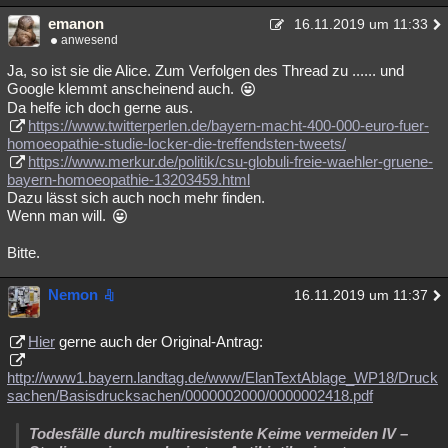
emanon
16.11.2019 um 11:33
anwesend
Ja, so ist sie die Alice. Zum Verfolgen des Thread zu ...... und
Google klemmt anscheinend auch.
Da helfe ich doch gerne aus.
https://www.twitterperlen.de/bayern-macht-400-000-euro-fuer-
homoeopathie-studie-locker-die-treffendsten-tweets/
https://www.merkur.de/politik/csu-globuli-freie-waehler-gruene-
bayern-homoeopathie-13203459.html
Dazu lässt sich auch noch mehr finden.
Wenn man will.
Bitte.
Nemon
16.11.2019 um 11:37
Hier
gerne auch der Original-Antrag:
http://www1.bayern.landtag.de/www/ElanTextAblage_WP18/Druck
sachen/Basisdrucksachen/0000002000/0000002418.pdf
Todesfälle durch multiresistente Keime vermeiden IV –