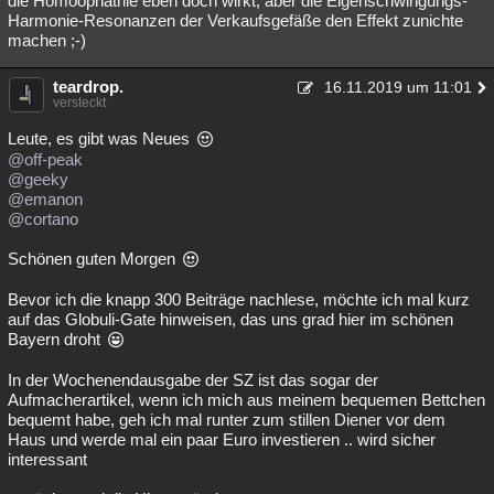
die Homöophathie eben doch wirkt, aber die Eigenschwingungs-
Harmonie-Resonanzen der Verkaufsgefäße den Effekt zunichte
Besucht
Teilgenommen
Alle
Neue
Geschlossen
machen ;-)
Lesenswert
Schlüsselwörter
teardrop.
16.11.2019 um 11:01
versteckt
Leute, es gibt was Neues
@off-peak
@geeky
@emanon
@cortano
Schönen guten Morgen
Bevor ich die knapp 300 Beiträge nachlese, möchte ich mal kurz
auf das Globuli-Gate hinweisen, das uns grad hier im schönen
Bayern droht
In der Wochenendausgabe der SZ ist das sogar der
Aufmacherartikel, wenn ich mich aus meinem bequemen Bettchen
bequemt habe, geh ich mal runter zum stillen Diener vor dem
Haus und werde mal ein paar Euro investieren .. wird sicher
interessant