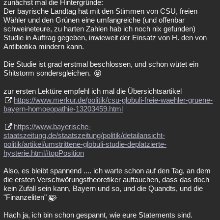
zunächst mal die Hintergründe:
Der bayrische Landtag hat mit den Stimmen von CSU, freien
Wähler und den Grünen eine umfangreiche (und offenbar
schweineteure, zu harten Zahlen hab ich noch nix gefunden)
Studie in Auftrag gegeben, inwieweit der Einsatz von H. den von
Antibiotika mindern kann.
Die Studie ist grad erstmal beschlossen, und schon wütet ein
Shitstorm sondersgleichen.
zur ersten Lektüre empfehl ich mal die Übersichtsartikel
https://www.merkur.de/politik/csu-globuli-freie-waehler-gruene-
bayern-homoeopathie-13203459.html
https://www.bayerische-
staatszeitung.de/staatszeitung/politik/detailansicht-
politik/artikel/umstrittene-globuli-studie-deplatzierte-
hysterie.html#topPosition
Also, es bleibt spannend .... ich warte schon auf den Tag, an dem
die ersten Verschwörungstheoretiker auftauchen, dass das doch
kein Zufall sein kann, Bayern und so, und die Quandts, und die
"Finanzeliten"
Hach ja, ich bin schon gespannt, wie eure Statements sind.