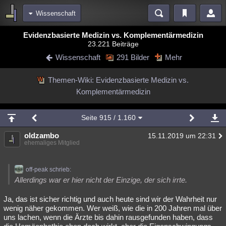
Wissenschaft
Bereiche
Evidenzbasierte Medizin vs. Komplementärmedizin
23.221 Beiträge
Echtzeit
Diskussionen
Blogs
Videos
Statistiken
Wissenschaft
291 Bilder
Mehr
Chat
Wiki
Neuigkeiten
2
Themen-Wiki: Evidenzbasierte Medizin vs.
meine Rubriken
Komplementärmedizin
Menschen
Wissenschaft
Politik
Mystery
Kriminalfälle
Spiritualität
Verschwörungen
Technologie
Ufologie
Seite
915
/ 1.160
oldzambo
Natur
Umfragen
Unterhaltung
15.11.2019 um 22:31
ehemaliges Mitglied
weitere Rubriken
Philosophie
Träume
Orte
Esoterik
Literatur
off-peak schrieb:
Allerdings war er hier nicht der Einzige, der sich irrte.
Astronomie
Helpdesk
Gruppen
Gaming
Filme
Ja, das ist sicher richtig und auch heute sind wir der Wahrheit nur
Musik
Clash
Verbesserungen
Allmystery
English
wenig näher gekommen. Wer weiß, wie die in 200 Jahren mal über
uns lachen, wenn die Ärzte bis dahin rausgefunden haben, dass
Übersichten