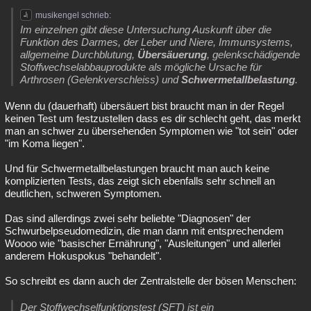
musikengel schrieb:
Im einzelnen gibt diese Untersuchung Auskunft über die
Funktion des Darmes, der Leber und Niere, Immunsystems,
allgemeine Durchblutung,
Übersäuerung
, gelenkschädigende
Stoffwechselabbauprodukte als mögliche Ursache für
Arthrosen (Gelenkverschleiss) und
Schwermetallbelastung
.
Wenn du (dauerhaft) übersäuert bist braucht man in der Regel
keinen Test um festzustellen dass es dir schlecht geht, das merkt
man an schwer zu übersehenden Symptomen wie "tot sein" oder
"im Koma liegen".
Und für Schwermetallbelastungen braucht man auch keine
komplizierten Tests, das zeigt sich ebenfalls sehr schnell an
deutlichen, schweren Symptomen.
Das sind allerdings zwei sehr beliebte "Diagnosen" der
Schwurbelpseudomedizin, die man dann mit entsprechendem
Woooo wie "basischer Ernährung", "Ausleitungen" und allerlei
anderem Hokuspokus "behandelt".
So schreibt es dann auch der Zentralstelle der bösen Menschen:
Der Stoffwechselfunktionstest (SFT) ist ein