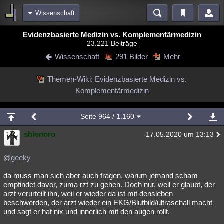
Wissenschaft
Bereiche
Evidenzbasierte Medizin vs. Komplementärmedizin
23.221 Beiträge
Echtzeit
Diskussionen
Blogs
Videos
Statistiken
Wissenschaft
291 Bilder
Mehr
Chat
Wiki
Neuigkeiten
Themen-Wiki: Evidenzbasierte Medizin vs.
meine Rubriken
Komplementärmedizin
Menschen
Wissenschaft
Politik
Mystery
Kriminalfälle
Spiritualität
Verschwörungen
Technologie
Ufologie
Seite
964
/ 1.160
shionoro
Natur
Umfragen
Unterhaltung
17.05.2020 um 13:13
weitere Rubriken
@geeky
Philosophie
Träume
Orte
Esoterik
Literatur
da muss man sich aber auch fragen, warum jemand scham
empfindet davor, zuma rzt zu gehen. Doch nur, weil er glaubt, der
Astronomie
Helpdesk
Gruppen
Gaming
Filme
arzt verurteilt ihn, weil er wieder da ist mit densleben
beschwerden, der arzt wieder ein EKG/Blutbild/ultraschall macht
Musik
Clash
Verbesserungen
Allmystery
English
und sagt er hat nix und innerlich mit den augen rollt.
Übersichten