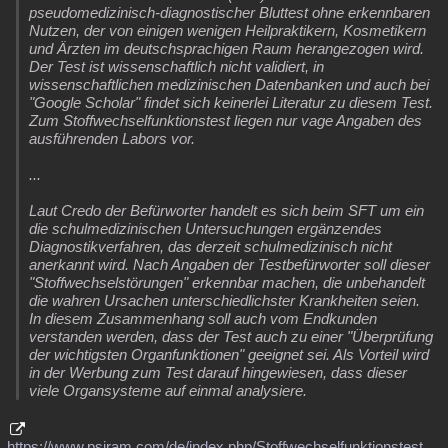
pseudomedizinisch-diagnostischer Bluttest ohne erkennbaren
Nutzen, der von einigen wenigen Heilpraktikern, Kosmetikern
und Ärzten im deutschsprachigen Raum herangezogen wird.
Der Test ist wissenschaftlich nicht validiert, in
wissenschaftlichen medizinischen Datenbanken und auch bei
"Google Scholar" findet sich keinerlei Literatur zu diesem Test.
Zum Stoffwechselfunktionstest liegen nur vage Angaben des
ausführenden Labors vor.
...
Laut Credo der Befürworter handelt es sich beim SFT um ein
die schulmedizinischen Untersuchungen ergänzendes
Diagnostikverfahren, das derzeit schulmedizinisch nicht
anerkannt wird. Nach Angaben der Testbefürworter soll dieser
"Stoffwechselstörungen" erkennbar machen, die unbehandelt
die wahren Ursachen unterschiedlichster Krankheiten seien.
In diesem Zusammenhang soll auch vom Endkunden
verstanden werden, dass der Test auch zu einer "Überprüfung
der wichtigsten Organfunktionen" geeignet sei. Als Vorteil wird
in der Werbung zum Test darauf hingewiesen, dass dieser
viele Organsysteme auf einmal analysiere.
https://www.psiram.com/de/index.php/Stoffwechselfunktionstest