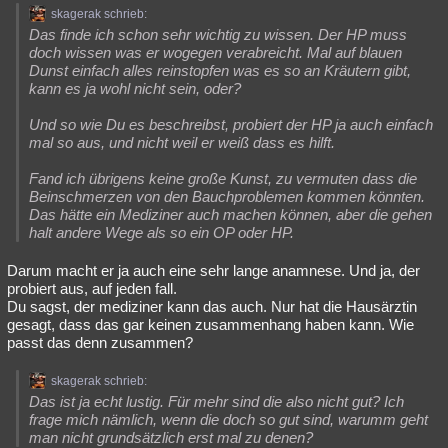
skagerak schrieb:
Besucht
Teilgenommen
Alle
Neue
Geschlossen
Das finde ich schon sehr wichtig zu wissen. Der HP muss
doch wissen was er wogegen verabreicht. Mal auf blauen
Lesenswert
Schlüsselwörter
Dunst einfach alles reinstopfen was es so an Kräutern gibt,
kann es ja wohl nicht sein, oder?
Und so wie Du es beschreibst, probiert der HP ja auch einfach
mal so aus, und nicht weil er weiß dass es hilft.
Fand ich übrigens keine große Kunst, zu vermuten dass die
Beinschmerzen von den Bauchproblemen kommen könnten.
Das hätte ein Mediziner auch machen können, aber die gehen
halt andere Wege als so ein OP oder HP.
Darum macht er ja auch eine sehr lange anamnese. Und ja, der
probiert aus, auf jeden fall.
Du sagst, der mediziner kann das auch. Nur hat die Hausärztin
gesagt, dass das gar keinen zusammenhang haben kann. Wie
passt das denn zusammen?
skagerak schrieb:
Das ist ja echt lustig. Für mehr sind die also nicht gut? Ich
frage mich nämlich, wenn die doch so gut sind, warumm geht
man nicht grundsätzlich erst mal zu denen?