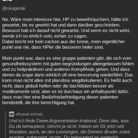
@skagerak
Ne. Wäre mein interesse hier, HP zu beweihräuchern, hätte ich
gewartet, bis es gewirkt hat und dann darüber geschrieben.
Bewusst hab ich darauf nicht gewartet. Und wenn es nicht wirkt,
werde ich so ehrlich sein, eshier zu sagen.
Dabei bricht mir kein zacken aus der krone, mein eigentlicher
punkt war nie, dass HPler die besseren heiler sind.
Mein punkt war, dass es eine gruppe patienten gibt, die sich vom
gesundheitssystem mit guten begründungen alleingelassen fühlen
und zu heilpraktikern und anderen KompMeds gehen. Und dass
denen da sogar dann wirklich oft eine besserung wiederfährt. Das
kann man nicht alles mit placebos wegdiskutieren. Es heißt auch
nicht, dass globuli helfen oder die bachblüten besser als
medikamente sind, aber es ist durchaus ein anhaltspunkt dafür,
dass man hier eine Bedürfnisbefriedigung dieser patienten
bereitstellt, die ihre berechtigung hat.
off-peak schrieb:
Und ich finde Deine Argumentation irrational. Denn das, was
Du da behauptest, stimmt ja nicht. Haben wir Dir jetzt seit
Monaten, auch, an den Leistungen, die Deinem Bruder zuteil
wurden, aufgezeigt, nichts, Du behauptest es weiterhin.