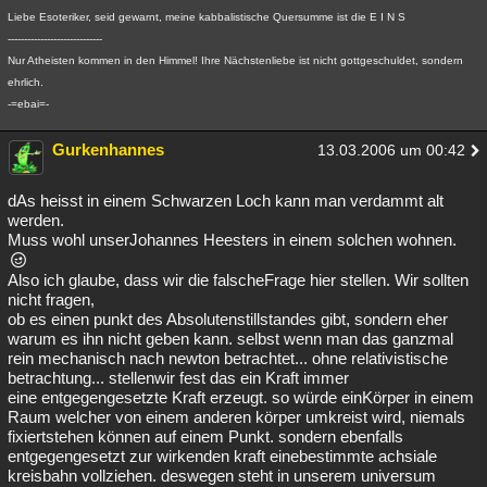
Liebe Esoteriker, seid gewarnt, meine kabbalistische Quersumme ist die E I N S
-----------------------------
Nur Atheisten kommen in den Himmel! Ihre Nächstenliebe ist nicht gottgeschuldet, sondern
ehrlich.
-=ebai=-
Gurkenhannes
13.03.2006 um 00:42
dAs heisst in einem Schwarzen Loch kann man verdammt alt
werden.
Muss wohl unserJohannes Heesters in einem solchen wohnen.
Also ich glaube, dass wir die falscheFrage hier stellen. Wir sollten
nicht fragen,
ob es einen punkt des Absolutenstillstandes gibt, sondern eher
warum es ihn nicht geben kann. selbst wenn man das ganzmal
rein mechanisch nach newton betrachtet... ohne relativistische
betrachtung... stellenwir fest das ein Kraft immer
eine entgegengesetzte Kraft erzeugt. so würde einKörper in einem
Raum welcher von einem anderen körper umkreist wird, niemals
fixiertstehen können auf einem Punkt. sondern ebenfalls
entgegengesetzt zur wirkenden kraft einebestimmte achsiale
kreisbahn vollziehen. deswegen steht in unserem universum