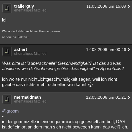
trailerguy
Besucht
Teilgenommen
Alle
Neue
11.03.2006 um 15:09
Geschlossen
ehemaliges Mitglied
Lesenswert
Schlüsselwörter
lol
Wenn die Fakten nicht zur Theorie passen,
ändere die Fakten...
ashert
12.03.2006 um 00:46
ehemaliges Mitglied
Was bitte ist "superschnelle" Geschwindigkeit? Ist das so was
ähnliches wie die"wahnsinnige Geschwindigkeit" in Spaceballs?
ich wollte nur nichtLichtgeschwindigkeit sagen, weil ich nicht
glaube das nichts mehr schneller sein kann!
mermaidman
12.03.2006 um 01:21
ehemaliges Mitglied
@groom
-
in der gummizelle in einem gummianzug gefesselt am bett, DAS
ist def.ein ort an dem man sich nicht bewegen kann, das weiß ich.