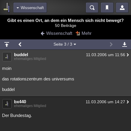
Wissenschaft
Bereiche
Gibt es einen Ort, an dem ein Mensch sich nicht bewegt?
50 Beiträge
Echtzeit
Diskussionen
Blogs
Videos
Statistiken
Wissenschaft
Mehr
Chat
Wiki
Neuigkeiten
Seite
3
/ 3
meine Rubriken
buddel
11.03.2006 um 11:56
Menschen
Wissenschaft
Politik
Mystery
Kriminalfälle
ehemaliges Mitglied
Spiritualität
Verschwörungen
Technologie
Ufologie
moin
das rotationszentrum des universums
Natur
Umfragen
Unterhaltung
weitere Rubriken
buddel
Philosophie
Träume
Orte
Esoterik
Literatur
bx440
11.03.2006 um 14:27
ehemaliges Mitglied
Astronomie
Helpdesk
Gruppen
Gaming
Filme
Der Bundestag.
Musik
Clash
Verbesserungen
Allmystery
English
Übersichten