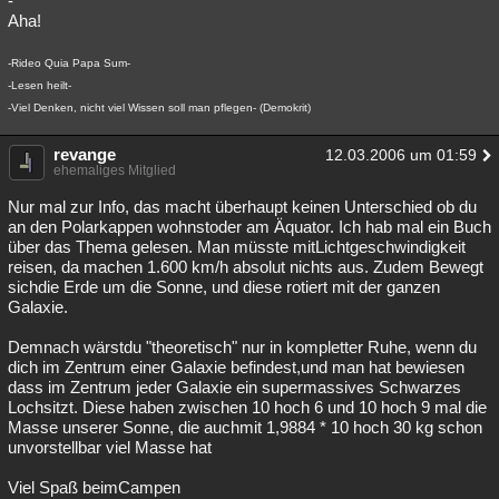
-
Aha!
-Rideo Quia Papa Sum-
-Lesen heilt-
-Viel Denken, nicht viel Wissen soll man pflegen- (Demokrit)
revange
12.03.2006 um 01:59
ehemaliges Mitglied
Nur mal zur Info, das macht überhaupt keinen Unterschied ob du
an den Polarkappen wohnstoder am Äquator. Ich hab mal ein Buch
über das Thema gelesen. Man müsste mitLichtgeschwindigkeit
reisen, da machen 1.600 km/h absolut nichts aus. Zudem Bewegt
sichdie Erde um die Sonne, und diese rotiert mit der ganzen
Galaxie.
Demnach wärstdu "theoretisch" nur in kompletter Ruhe, wenn du
dich im Zentrum einer Galaxie befindest,und man hat bewiesen
dass im Zentrum jeder Galaxie ein supermassives Schwarzes
Lochsitzt. Diese haben zwischen 10 hoch 6 und 10 hoch 9 mal die
Masse unserer Sonne, die auchmit 1,9884 * 10 hoch 30 kg schon
unvorstellbar viel Masse hat
Viel Spaß beimCampen