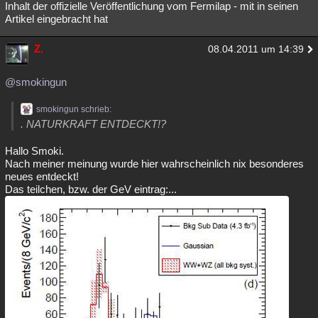
Inhalt der offizielle Veröffentlichung vom Fermilap - mit in seinen
Besucht
Teilgenommen
Alle
Neue
Geschlossen
Artikel eingebracht hat
Lesenswert
Schlüsselwörter
Z.
08.04.2011 um 14:39
@smokingun
smokingun schrieb:
. NATURKRAFT ENTDECKT!?
Hallo Smoki.
Nach meiner meinung wurde hier wahrscheinlich nix besonderes
neues entdeckt!
Das teilchen, bzw. der GeV eintrag:...