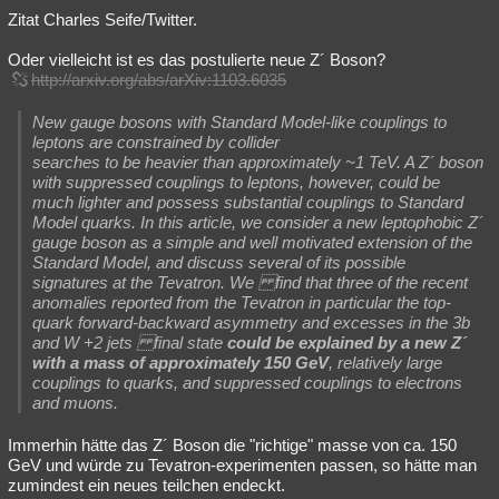
Zitat Charles Seife/Twitter.
Oder vielleicht ist es das postulierte neue Z´ Boson?
http://arxiv.org/abs/arXiv:1103.6035
New gauge bosons with Standard Model-like couplings to
leptons are constrained by collider
searches to be heavier than approximately ~1 TeV. A Z´ boson
with suppressed couplings to leptons, however, could be
much lighter and possess substantial couplings to Standard
Model quarks. In this article, we consider a new leptophobic Z´
gauge boson as a simple and well motivated extension of the
Standard Model, and discuss several of its possible
signatures at the Tevatron. We find that three of the recent
anomalies reported from the Tevatron in particular the top-
quark forward-backward asymmetry and excesses in the 3b
and W +2 jets final state
could be explained by a new Z´
with a mass of approximately 150 GeV
, relatively large
couplings to quarks, and suppressed couplings to electrons
and muons.
Immerhin hätte das Z´ Boson die "richtige" masse von ca. 150
GeV und würde zu Tevatron-experimenten passen, so hätte man
zumindest ein neues teilchen endeckt.