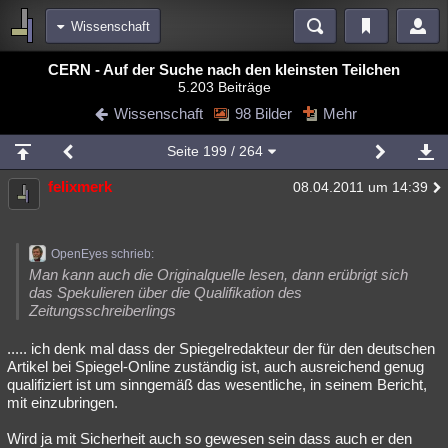
Wissenschaft
Bereiche
CERN - Auf der Suche nach den kleinsten Teilchen
5.203 Beiträge
Echtzeit
Diskussionen
Blogs
Videos
Statistiken
Wissenschaft
98 Bilder
Mehr
Chat
Wiki
Neuigkeiten
2
Seite
199
/ 264
meine Rubriken
felixmerk
08.04.2011 um 14:39
Menschen
Wissenschaft
Politik
Mystery
Kriminalfälle
Spiritualität
Verschwörungen
Technologie
Ufologie
OpenEyes schrieb:
Natur
Umfragen
Unterhaltung
Man kann auch die Originalquelle lesen, dann erübrigt sich
das Spekulieren über die Qualifikation des
weitere Rubriken
Zeitungsschreiberlings
Philosophie
Träume
Orte
Esoterik
Literatur
..... ich denk mal dass der Spiegelredakteur der für den deutschen
Artikel bei Spiegel-Online zuständig ist, auch ausreichend genug
Astronomie
Helpdesk
Gruppen
Gaming
Filme
qualifiziert ist um sinngemäß das wesentliche, in seinem Bericht,
mit einzubringen.
Musik
Clash
Verbesserungen
Allmystery
English
Wird ja mit Sicherheit auch so gewesen sein dass auch er den
Übersichten