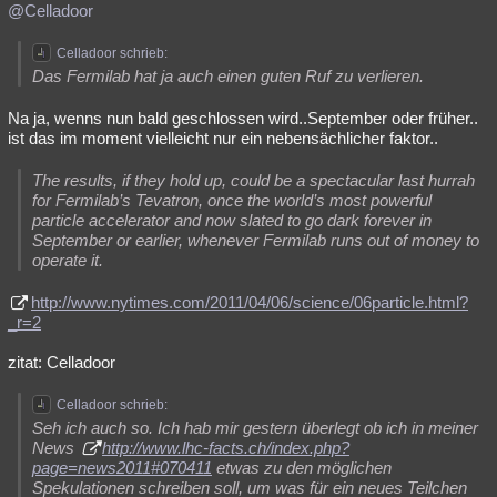
@Celladoor
Celladoor schrieb:
Das Fermilab hat ja auch einen guten Ruf zu verlieren.
Na ja, wenns nun bald geschlossen wird..September oder früher..
ist das im moment vielleicht nur ein nebensächlicher faktor..
The results, if they hold up, could be a spectacular last hurrah
for Fermilab’s Tevatron, once the world’s most powerful
particle accelerator and now slated to go dark forever in
September or earlier, whenever Fermilab runs out of money to
operate it.
http://www.nytimes.com/2011/04/06/science/06particle.html?
_r=2
zitat: Celladoor
Celladoor schrieb:
Seh ich auch so. Ich hab mir gestern überlegt ob ich in meiner
News
http://www.lhc-facts.ch/index.php?
page=news2011#070411
etwas zu den möglichen
Spekulationen schreiben soll, um was für ein neues Teilchen