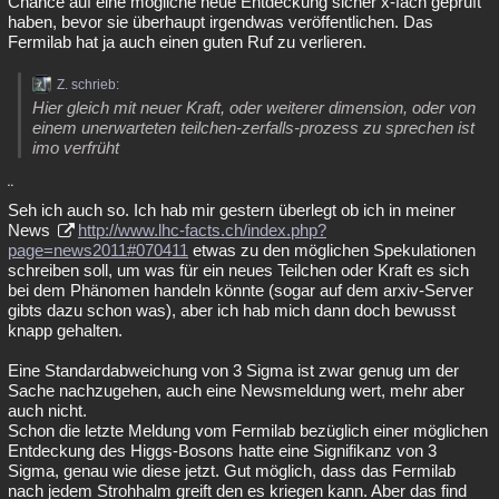
Chance auf eine mögliche neue Entdeckung sicher x-fach geprüft
haben, bevor sie überhaupt irgendwas veröffentlichen. Das
Fermilab hat ja auch einen guten Ruf zu verlieren.
Z. schrieb:
Hier gleich mit neuer Kraft, oder weiterer dimension, oder von
einem unerwarteten teilchen-zerfalls-prozess zu sprechen ist
imo verfrüht
¨
Seh ich auch so. Ich hab mir gestern überlegt ob ich in meiner
News
http://www.lhc-facts.ch/index.php?
page=news2011#070411
etwas zu den möglichen Spekulationen
schreiben soll, um was für ein neues Teilchen oder Kraft es sich
bei dem Phänomen handeln könnte (sogar auf dem arxiv-Server
gibts dazu schon was), aber ich hab mich dann doch bewusst
knapp gehalten.
Eine Standardabweichung von 3 Sigma ist zwar genug um der
Sache nachzugehen, auch eine Newsmeldung wert, mehr aber
auch nicht.
Schon die letzte Meldung vom Fermilab bezüglich einer möglichen
Entdeckung des Higgs-Bosons hatte eine Signifikanz von 3
Sigma, genau wie diese jetzt. Gut möglich, dass das Fermilab
nach jedem Strohhalm greift den es kriegen kann. Aber das find