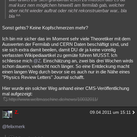
mal kurz nen möglichen hinweiß am fermilab gab, welcher
aber nicht wieder auftrat oder nicht rekonstruierbar war.. bla
bla ^^
Sonst gehts? Keine Kopfschmerzen mehr?
Ich bin mir sicher das im Moment sehr viele Theoretiker mit dem
Auswerten der Fermilab und CERN Daten beschäftigt sind, und
sie sich extra damit beeilen, damit DU dir ja keine voreilig
verfassten Wikipediaartikel zu gemüte führen MUSST. Ich
schliesse mich
@Z.
Einschätzung an, zwei bis drei Wochen wirds
schon dauern, vielleicht noch länger. So eine Entdeckung macht
einen langen Weg durch bevor sie es auch nur in die Nähe eines
"Physics Review Letters" Journal schafft.
Hier wurde ein solcher Weg anhand einer CMS-Veröffentlichung
mal aufgezeigt:
http://www.weltmaschine.de/news/10032011/
Z.
09.04.2011 um 15:11
@felixmerk