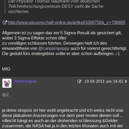
Der Physiker Thomas Naumann vom deutschen
Teilchenforschungszentrum DESY sieht die Sache
nüchterner,
http://www.wissenschaft-online.de/artikel/1068758&_z=798889
Allgemein ist zu sagen das ein 5 Sigma-Result als gesichert gilt,
wobei 3 Sigma-Effekte schon öfter
zu voreilligen schlüssen führten. Deswegen hielt ich den
einwand/these von
@canpornpoppy
auch für vorerst gerechtfertigt.
Die geduld fürs endergebnis sollte er aber schon aufbringen. ;-)
MfG
smokingun
10.04.2011 um 14:41
@Z.
ja deine skepsis ist hier wohl angebracht und ich weiss nicht was
diese plakativen Ausserungen vor dem peer review dienen soll ..
villeicht hängt es auch an der drohenden schliessung &Gelder
zusammen. die NASA hat ja in den letzten Monaten auch mit der