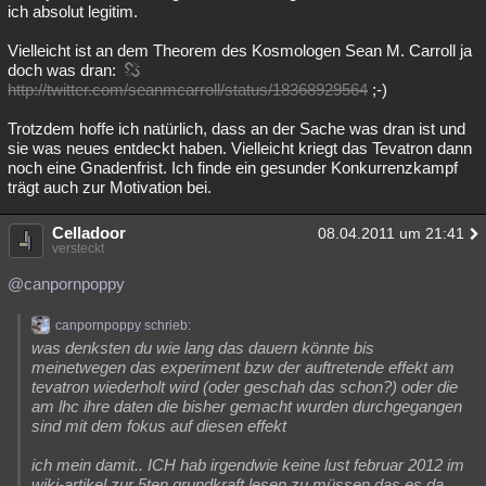
ich absolut legitim.
Vielleicht ist an dem Theorem des Kosmologen Sean M. Carroll ja
doch was dran:
http://twitter.com/seanmcarroll/status/18368929564
;-)
Trotzdem hoffe ich natürlich, dass an der Sache was dran ist und
sie was neues entdeckt haben. Vielleicht kriegt das Tevatron dann
noch eine Gnadenfrist. Ich finde ein gesunder Konkurrenzkampf
trägt auch zur Motivation bei.
Celladoor
08.04.2011 um 21:41
versteckt
@canpornpoppy
canpornpoppy schrieb:
was denksten du wie lang das dauern könnte bis
meinetwegen das experiment bzw der auftretende effekt am
tevatron wiederholt wird (oder geschah das schon?) oder die
am lhc ihre daten die bisher gemacht wurden durchgegangen
sind mit dem fokus auf diesen effekt
ich mein damit.. ICH hab irgendwie keine lust februar 2012 im
wiki-artikel zur 5ten grundkraft lesen zu müssen das es da