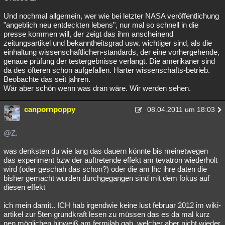
Und nochmal allgemein, wer wie bei letzter NASA veröffentlichung
"angeblich neu entdeckten lebens", nur mal so schnell in die
presse kommen will, der zeigt das ihm anscheinend
zeitungsartikel und bekanntheitsgrad usw. wichtiger sind, als die
einhaltung wissenschaftlichen-standards, der eine vorhergehende,
genaue prüfung der testergebnisse verlangt. Die amerikaner sind
da des öfteren schon aufgefallen. Harter wissenschafts-betrieb.
Beobachte das seit jahren.
Wär aber schön wenn was dran wäre. Wir werden sehen.
canpornpoppy
08.04.2011 um 18:03
@Z.
was denksten du wie lang das dauern könnte bis meinetwegen
das experiment bzw der auftretende effekt am tevatron wiederholt
wird (oder geschah das schon?) oder die am lhc ihre daten die
bisher gemacht wurden durchgegangen sind mit dem fokus auf
diesen effekt
ich mein damit.. ICH hab irgendwie keine lust februar 2012 im wiki-
artikel zur 5ten grundkraft lesen zu müssen das es da mal kurz
nen möglichen hinweiß am fermilab gab, welcher aber nicht wieder