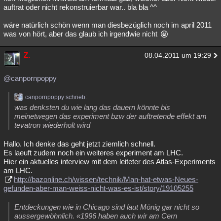
auftrat oder nicht rekonstruierbar war.. bla bla ^^
wäre natürlich schön wenn man diesbezüglich noch im april 2011
was von hört, aber das glaub ich irgendwie nicht
Z.
08.04.2011 um 19:29
@canpornpoppy
canpornpoppy schrieb:
was denksten du wie lang das dauern könnte bis
meinetwegen das experiment bzw der auftretende effekt am
tevatron wiederholt wird
Hallo. Ich denke das geht jetzt ziemlich schnell.
Es laeuft zudem noch ein weiteres experiment am LHC.
Hier ein aktuelles interview mit dem leiteter des Atlas-Experiments
am LHC.
http://bazonline.ch/wissen/technik/Man-hat-etwas-Neues-
gefunden-aber-man-weiss-nicht-was-es-ist/story/19105255
Entdeckungen wie in Chicago sind laut Mönig gar nicht so
aussergewöhnlich. «1996 haben auch wir am Cern