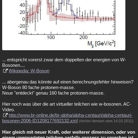
... entspricht vorerst zwar dem doppelten der energien von W-
Bosonen....
Wikipedia: W-Boson
... abergenau das könnte auf einen berechnungsfehler hinweisen?
W-Boson 80 fache protonen-masse.
Neue "entdeckt" genau 160 fache protonen-masse.
Hier noch was über die art virtueller teilchen wie w-bosonen. AC-
Video.
http://www.br-online.de/br-alpha/alpha-centauri/alpha-centauri-
bosonen-2006-ID1208177692132.xml
(Archiv-Version vom 14.03.2011)
Hier gleich mit neuer Kraft, oder weiterer dimension, oder von
einem unerwarteten teilchen-zerfalls-prozess zu sprechen ist