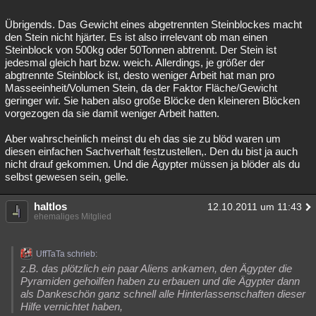
Übrigends. Das Gewicht eines abgetrennten Steinblockes macht
den Stein nicht hjärter. Es ist also irrelevant ob man einen
Steinblock von 500kg oder 50Tonnen abtrennt. Der Stein ist
jedesmal gleich hart bzw. weich. Allerdings, je größer der
abgtrennte Steinblock ist, desto weniger Arbeit hat man pro
Masseeinheit/Volumen Stein, da der Faktor Fläche/Gewicht
geringer wir. Sie haben also große Blöcke den kleineren Blöcken
vorgezogen da sie damit weniger Arbeit hatten.
Aber wahrscheinlich meinst du eh das sie zu blöd waren um
diesen einfachen Sachverhalt festzustellen,. Den du bist ja auch
nicht drauf gekommen. Und die Ägypter müssen ja blöder als du
selbst gewesen sein, gelle.
haltlos
12.10.2011 um 11:43
ehemaliges Mitglied
UffTaTa schrieb:
z.B. das plötzlich ein paar Aliens ankamen, den Ägypter die
Pyramiden gehoilfen haben zu erbauen und die Ägypter dann
als Dankeschön ganz schnell alle Hinterlassenschaften dieser
Hilfe vernichtet haben,