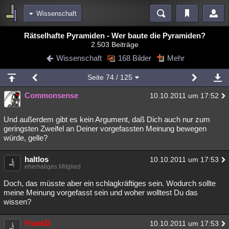
Wissenschaft
Bereiche
Rätselhafte Pyramiden - Wer baute die Pyramiden?
2.503 Beiträge
Echtzeit
Diskussionen
Blogs
Videos
Statistiken
Wissenschaft
168 Bilder
Mehr
Chat
Wiki
Neuigkeiten
2
Seite
74
/ 125
meine Rubriken
Commonsense
10.10.2011 um 17:52
Menschen
Wissenschaft
Politik
Mystery
Kriminalfälle
Spiritualität
Verschwörungen
Technologie
Ufologie
Und außerdem gibt es kein Argument, daß Dich auch nur zum
geringsten Zweifel an Deiner vorgefassten Meinung bewegen
würde, gelle?
Natur
Umfragen
Unterhaltung
weitere Rubriken
haltlos
10.10.2011 um 17:53
ehemaliges Mitglied
Philosophie
Träume
Orte
Esoterik
Literatur
Doch, das müsste aber ein schlagkräftiges sein. Wodurch sollte
Astronomie
Helpdesk
Gruppen
Gaming
Filme
meine Meinung vorgefasst sein und woher wolltest Du das
wissen?
Musik
Clash
Verbesserungen
Allmystery
English
FrankD
10.10.2011 um 17:53
Übersichten