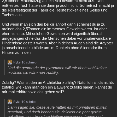
2,5Tonnen Maximalzug auf ein Seil bestimmt nicht aus. Den
reißfestes Tuch hatten sie dann ja auch nicht. Schließlich macht ja
die Reisfestigkeit der Faser die Reisfestigkeit eines Seiles und
Tuches aus.
Und wenn man sich das bei dir anhört dann scheinst du ja zu
meinen das 2,5Tonnen ein immenses Gewicht wären. Ist aber
eher nicht so. Mit solchen Gewichten wird eigentlich überall
umgegangen ohne das die Menschen dabei vor unüberwindbare
Hindernisse gestellt wären. Aber in deinen Augen sind die Ägypter
ja anscheinend zu blöde um im Dunkeln ohne Alienradar ihren
Hintern zu finden.
Ryker10 schrieb:
Und die geometrie der pyramiden will mir doch wohl keiner
erzählen sie wäre rein zufällig,
Zufällig? Was ist den an Architektur zufällig? Natürlich ist da nichts
zufällig, wie kann man den ein Bauwerk zufällig bauen, kannst du
mir mal erklären wie das gehen soll?
Ryker10 schrieb:
Dann sagen sie, diese leute hätten es mit primitiven mitteln
geschaft, und doch können sie vielleicht ein paar geräte
aufzählen, aber trotzdem bleiben gigantische fragen und