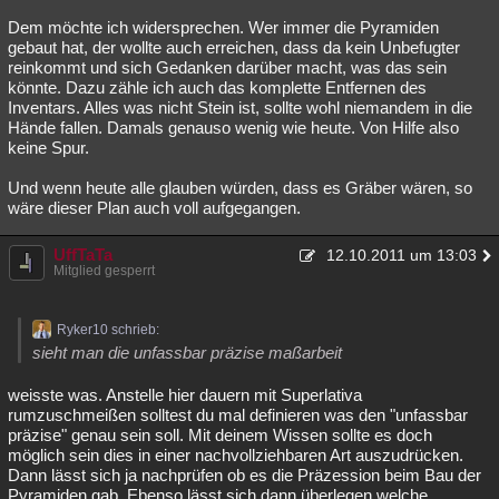
Dem möchte ich widersprechen. Wer immer die Pyramiden
gebaut hat, der wollte auch erreichen, dass da kein Unbefugter
reinkommt und sich Gedanken darüber macht, was das sein
könnte. Dazu zähle ich auch das komplette Entfernen des
Inventars. Alles was nicht Stein ist, sollte wohl niemandem in die
Hände fallen. Damals genauso wenig wie heute. Von Hilfe also
keine Spur.
Und wenn heute alle glauben würden, dass es Gräber wären, so
wäre dieser Plan auch voll aufgegangen.
UffTaTa
12.10.2011 um 13:03
Mitglied gesperrt
Ryker10 schrieb:
sieht man die unfassbar präzise maßarbeit
weisste was. Anstelle hier dauern mit Superlativa
rumzuschmeißen solltest du mal definieren was den "unfassbar
präzise" genau sein soll. Mit deinem Wissen sollte es doch
möglich sein dies in einer nachvollziehbaren Art auszudrücken.
Dann lässt sich ja nachprüfen ob es die Präzession beim Bau der
Pyramiden gab. Ebenso lässt sich dann überlegen welche