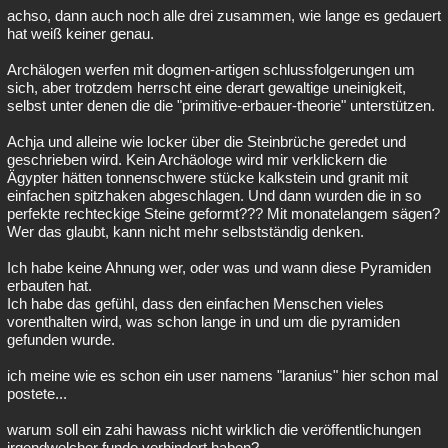
achso, dann auch noch alle drei zusammen, wie lange es gedauert
hat weiß keiner genau.
Archälogen werfen mit dogmen-artigen schlussfolgerungen um
sich, aber trotzdem herrscht eine derart gewaltige uneinigkeit,
selbst unter denen die die "primitive-erbauer-theorie" unterstützen.
Achja und alleine wie locker über die Steinbrüche geredet und
geschrieben wird. Kein Archäologe wird mir verklickern die
Ägypter hätten tonnenschwere stücke kalkstein und granit mit
einfachen spitzhaken abgeschlagen. Und dann wurden die in so
perfekte rechteckige Steine geformt??? Mit monatelangem sägen?
Wer das glaubt, kann nicht mehr selbstständig denken.
Ich habe keine Ahnung wer, oder was und wann diese Pyramiden
erbauten hat.
Ich habe das gefühl, dass den einfachen Menschen vieles
vorenthalten wird, was schon lange in und um die pyramiden
gefunden wurde.
ich meine wie es schon ein user namens "laranius" hier schon mal
postete...
warum soll ein zahi hawass nicht wirklich die veröffentlichungen
irgendwelcher funde verhindert haben?