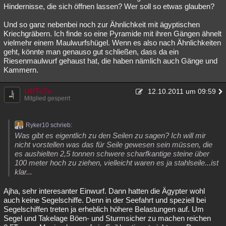
Hindernisse, die sich öffnen lassen? Wer soll so etwas glauben?
Und so ganz nebenbei noch zur Ähnlichkeit mit ägyptischen
Kriechgräbern. Ich finde so eine Pyramide mit ihren Gängen ähnelt
vielmehr einem Maulwurfshügel. Wenn es also nach Ähnlichkeiten
geht, könnte man genauso gut schließen, dass da ein
Riesenmaulwurf gehaust hat, die haben nämlich auch Gänge und
Kammern.
UffTaTa
12.10.2011 um 09:59
Mitglied gesperrt
Ryker10 schrieb:
Was gibt es eigentlich zu den Seilen zu sagen? Ich will mir
nicht vorstellen was das für Seile gewesen sein müssen, die
es aushielten 2,5 tonnen schwere scharfkantige steine über
100 meter hoch zu ziehen, vielleicht waren es ja stahlseile...ist
klar...
Ajha, sehr interesanter Einwurf. Dann hatten die Ägypter wohl
auch keine Segelschiffe. Denn in der Seefahrt und speziell bei
Segelschiffen treten ja erheblich höhere Belastungen auf. Um
Segel und Takelage Böen- und Sturmsicher zu machen reichen