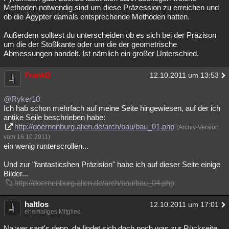
Methoden notwendig sind um diese Präzession zu erreichen und
ob die Ägypter damals entsprechende Methoden hatten.
Außerdem solltest du unterscheiden ob es sich bei der Präzison
um die der Stoßkante oder um die der geometrische
Abmessungen handelt. Ist nämlich ein großer Unterschied.
FrankD
12.10.2011 um 13:53
@Ryker10
Ich hab schon mehrfach auf meine Seite hingewiesen, auf der ich
antike Seile beschrieben habe:
http://doernenburg.alien.de/arch/bau/bau_01.php
(Archiv-Version
vom 16.10.2011)
ein wenig runterscrollen...
Und zur "fantasticshen Präzision" habe ich auf dieser Seite einige
Bilder...
http://doernenburg.alien.de/arch/bau/bau_04.php
haltlos
12.10.2011 um 17:01
ehemaliges Mitglied
Na wer sagt's denn, da findet sich doch noch was zur Rückseite