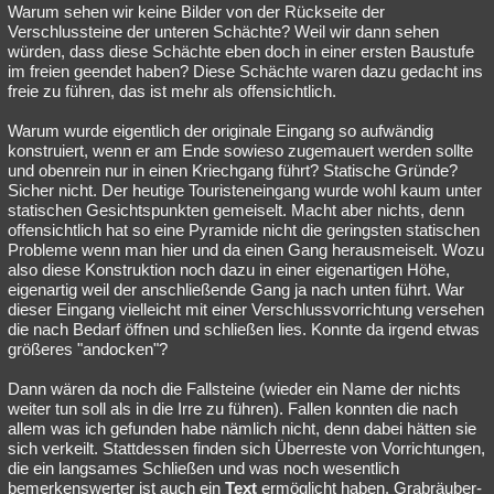
Warum sehen wir keine Bilder von der Rückseite der
Verschlussteine der unteren Schächte? Weil wir dann sehen
würden, dass diese Schächte eben doch in einer ersten Baustufe
im freien geendet haben? Diese Schächte waren dazu gedacht ins
freie zu führen, das ist mehr als offensichtlich.
Warum wurde eigentlich der originale Eingang so aufwändig
konstruiert, wenn er am Ende sowieso zugemauert werden sollte
und obenrein nur in einen Kriechgang führt? Statische Gründe?
Sicher nicht. Der heutige Touristeneingang wurde wohl kaum unter
statischen Gesichtspunkten gemeiselt. Macht aber nichts, denn
offensichtlich hat so eine Pyramide nicht die geringsten statischen
Probleme wenn man hier und da einen Gang herausmeiselt. Wozu
also diese Konstruktion noch dazu in einer eigenartigen Höhe,
eigenartig weil der anschließende Gang ja nach unten führt. War
dieser Eingang vielleicht mit einer Verschlussvorrichtung versehen
die nach Bedarf öffnen und schließen lies. Konnte da irgend etwas
größeres "andocken"?
Dann wären da noch die Fallsteine (wieder ein Name der nichts
weiter tun soll als in die Irre zu führen). Fallen konnten die nach
allem was ich gefunden habe nämlich nicht, denn dabei hätten sie
sich verkeilt. Stattdessen finden sich Überreste von Vorrichtungen,
die ein langsames Schließen und was noch wesentlich
bemerkenswerter ist auch ein
Text
ermöglicht haben. Grabräuber-