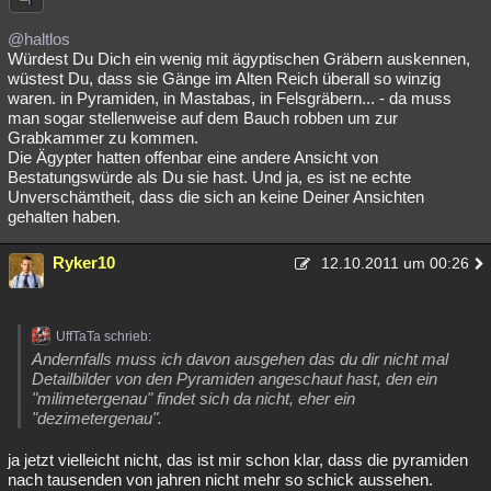
Besucht
Teilgenommen
Alle
Neue
Geschlossen
@haltlos
Würdest Du Dich ein wenig mit ägyptischen Gräbern auskennen,
Lesenswert
Schlüsselwörter
wüstest Du, dass sie Gänge im Alten Reich überall so winzig
waren. in Pyramiden, in Mastabas, in Felsgräbern... - da muss
man sogar stellenweise auf dem Bauch robben um zur
Grabkammer zu kommen.
Die Ägypter hatten offenbar eine andere Ansicht von
Bestatungswürde als Du sie hast. Und ja, es ist ne echte
Unverschämtheit, dass die sich an keine Deiner Ansichten
gehalten haben.
Ryker10
12.10.2011 um 00:26
UffTaTa schrieb:
Andernfalls muss ich davon ausgehen das du dir nicht mal
Detailbilder von den Pyramiden angeschaut hast, den ein
"milimetergenau" findet sich da nicht, eher ein
"dezimetergenau".
ja jetzt vielleicht nicht, das ist mir schon klar, dass die pyramiden
nach tausenden von jahren nicht mehr so schick aussehen.