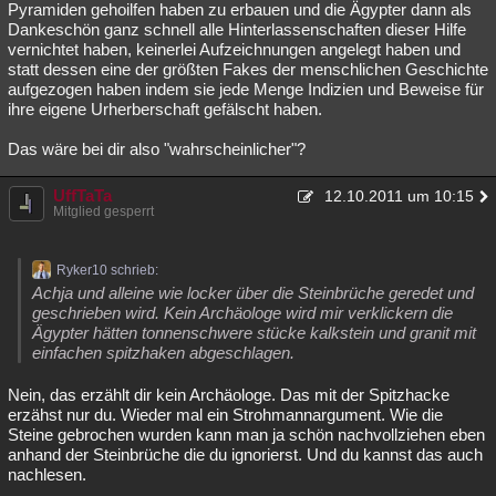
Pyramiden gehoilfen haben zu erbauen und die Ägypter dann als
Dankeschön ganz schnell alle Hinterlassenschaften dieser Hilfe
vernichtet haben, keinerlei Aufzeichnungen angelegt haben und
statt dessen eine der größten Fakes der menschlichen Geschichte
aufgezogen haben indem sie jede Menge Indizien und Beweise für
ihre eigene Urherberschaft gefälscht haben.
Das wäre bei dir also "wahrscheinlicher"?
UffTaTa
12.10.2011 um 10:15
Mitglied gesperrt
Ryker10 schrieb:
Achja und alleine wie locker über die Steinbrüche geredet und
geschrieben wird. Kein Archäologe wird mir verklickern die
Ägypter hätten tonnenschwere stücke kalkstein und granit mit
einfachen spitzhaken abgeschlagen.
Nein, das erzählt dir kein Archäologe. Das mit der Spitzhacke
erzähst nur du. Wieder mal ein Strohmannargument. Wie die
Steine gebrochen wurden kann man ja schön nachvollziehen eben
anhand der Steinbrüche die du ignorierst. Und du kannst das auch
nachlesen.