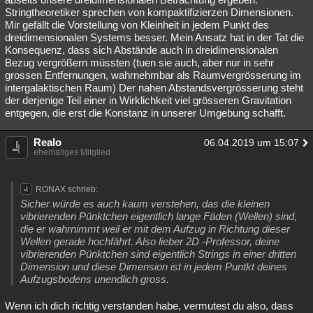
Stringtheoretiker sprechen von kompaktifizierzen Dimensionen.
Mir gefällt die Vorstellung von Kleinheit in jedem Punkt des
dreidimensionalen Systems besser. Mein Ansatz hat in der Tat die
Konsequenz, dass sich Abstände auch in dreidimensionalen
Bezug vergrößern müssten (tuen sie auch, aber nur in sehr
grossen Entfernungen, wahrnehmbar als Raumvergrösserung im
intergalaktischen Raum) Der nahen Abstandsvergrösserung steht
der derjenige Teil einer in Wirklichkeit viel grösseren Gravitation
entgegen, die erst die Konstanz in unserer Umgebung schafft.
Realo
06.04.2019 um 15:07
ehemaliges Mitglied
RONAX schrieb:
Sicher würde es auch kaum verstehen, das die kleinen
vibrierenden Pünktchen eigentlich lange Fäden (Wellen) sind,
die er wahrnimmt weil er mit dem Aufzug in Richtung dieser
Wellen gerade hochfährt. Also lieber 2D -Professor, deine
vibrierenden Pünktchen sind eigentlich Strings in einer dritten
Dimension und diese Dimension ist in jedem Puntkt deines
Aufzugsbodens unendlich gross.
Wenn ich dich richtig verstanden habe, vermutest du also, dass