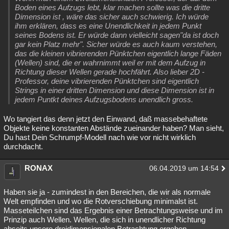
Boden eines Aufzugs lebt, klar machen sollte was die dritte
Dimension ist , wäre das sicher auch schwierig. Ich würde
ihm erklären, dass es eine Unendlichkeit in jedem Punkt
seines Bodens ist. Er würde dann vielleicht sagen"da ist doch
gar kein Platz mehr". Sicher würde es auch kaum verstehen,
das die kleinen vibrierenden Pünktchen eigentlich lange Fäden
(Wellen) sind, die er wahrnimmt weil er mit dem Aufzug in
Richtung dieser Wellen gerade hochfährt. Also lieber 2D -
Professor, deine vibrierenden Pünktchen sind eigentlich
Strings in einer dritten Dimension und diese Dimension ist in
jedem Puntkt deines Aufzugsbodens unendlich gross.
Wo tangiert das denn jetzt den Einwand, daß massebehaftete
Objekte keine konstanten Abstände zueinander haben? Man sieht,
Du hast Dein Schrumpf-Modell nach wie vor nicht wirklich
durchdacht.
RONAX
06.04.2019 um 14:54
Haben sie ja - zumindest in den Bereichen, die wir als normale
Welt empfinden und wo die Rotverschiebung minimalst ist.
Masseteilchen sind das Ergebnis einer Betrachtungsweise und im
Prinzip auch Wellen. Wellen, die sich in unendlicher Richtung
abseits unsere dreidimensionalen Betrachtung ergeben.