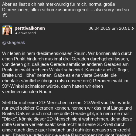
Aber es liest sich halt merkwürdig für mich, normal große
Dimensionen, allein schon zusammengerollt... also sorry und so
perttivalkonen
06.04.2019 um 20:51
anwesend
@skagerak
Wir leben in nem dreidimensionalen Raum. Wir können also durch
einen Punkt hindurch maximal drei Geraden durchgehen lassen,
von denen gilt, daß jede Gerade sämtliche anderen Geraden am
Punkt in exakt rechtem Winkel schneidet. Kannste auch "Länge,
Breite und Höhe" nennen. Gäbe es eine vierte Gerade, die
ebenfalls sämtliche übrigen (also unsere drei) Geraden exakt im
90°-Winkel schneiden würde, dann hätten wir einen
vierdimensionalen Raum.
Stell Dir mal einen 2D-Menschen in einer 2D.Welt vor. Der würde
nur zwei solcher Geraden kennen, nennen wir das mal Länge und
Breite. Daß es auch noch ne dritte Gerade gibt, ich nenn sie mal
"Dicke", könnte dieser 2D-Mensch nicht wahrnehmen, denn diese
dritte Gerade verliefe exakt senkrecht auf seine 2D-Welt durch,
ginge durch diese quer hindurch und dahinter genauso senkrecht
weg. Ebenso würden wir die vierte Raumdimension nicht "sehen"