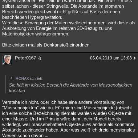
System ansehen. Ein Teilchen wäre damit das "Hinterteil" - muss
selbst lachen - dieser Stringwelle. Die Abstände im atomaren
Besucht
Teilgenommen
Alle
Neue
Geschlossen
Bereich werden gleichwohl nicht größer auf Basis der eben
beschrieben Hypergravitation.
Lesenswert
Schlüsselwörter
Wird diese Bewegung der Materiewelle entnommen, wird diese als
Ausbreitung von Energie im relativen 3D-Bezug zu uns
Materieobjekten wahrgenommen.
Bitte einfach mal als Denkanstoß einordnen.
Peter0167
06.04.2019 um 13:08
RONAX schrieb:
Sie hält im lokalen Bereich die Abstände von Massenobjekten
konstan
Verstehe ich nicht, oder ich habe eine andere Vorstellung von
"Massenobjekten" wie du. Für mich sind Massenobjekte (obwohl
ich eine solche Bezeichnung niemals wählen würde) Objekte mit
einer Masse. Und im Prinzip wäre damit dein Modell bereits
widerlegt, weil massebehaftete Objekte alles andere als konstante
Abstände zueinander haben. Aber was weiß ich dreidimensionales
Wesen schon davon ...