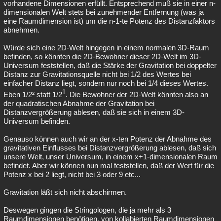
vorhandene Dimensionen erfüllt. Entsprechend muß sie in einer n-
dimensionalen Welt stets bei zunehmender Entfernung (was ja
eine Raumdimension ist) um die n-1-te Potenz des Distanzfaktors
abnehmen.
Würde sich eine 2D-Welt hingegen in einem normalen 3D-Raum
befinden, so könnten die 2D-Bewohner dieser 2D-Welt im 3D-
Universum feststellen, daß die Stärke der Gravitation bei doppelter
Distanz zur Gravitationsquelle nicht bei 1/2 des Wertes bei
einfacher Distanz liegt, sondern nur noch bei 1/4 dieses Wertes.
1
Eben 1/2² statt 1/2
. Die Bewohner der 2D-Welt könnten also an
der quadratischen Abnahme der Gravitation bei
Distanzvergrößerung ablesen, daß sie sich in einem 3D-
Universum befinden.
Genauso können auch wir an der x-ten Potenz der Abnahme des
gravitativen Einflusses bei Distanzvergrößerung ablesen, daß sich
unsere Welt, unser Universum, in einem x+1-dimensionalen Raum
befindet. Aber wir können nun mal feststellen, daß der Wert für die
Potenz x bei 2 liegt, nicht bei 3 oder 9 etc...
Gravitation läßt sich nicht abschirmen.
Deswegen gingen die Stringologen, die ja mehr als 3
Raumdimensionen benötigen, von kollabierten Raumdimensionen