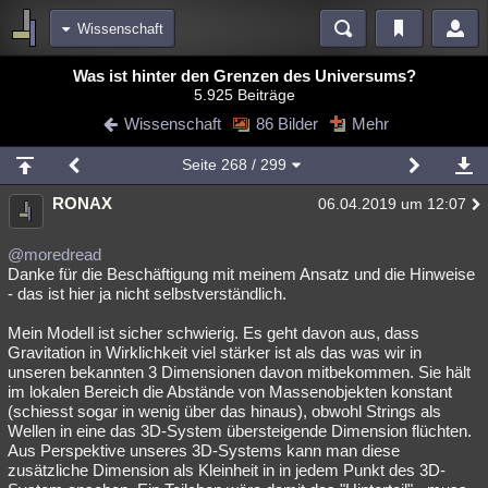
Wissenschaft
Bereiche
Was ist hinter den Grenzen des Universums?
5.925 Beiträge
Echtzeit
Diskussionen
Blogs
Videos
Statistiken
Wissenschaft
86 Bilder
Mehr
Chat
Wiki
Neuigkeiten
2
Seite
268
/ 299
meine Rubriken
RONAX
06.04.2019 um 12:07
Menschen
Wissenschaft
Politik
Mystery
Kriminalfälle
Spiritualität
Verschwörungen
Technologie
Ufologie
@moredread
Danke für die Beschäftigung mit meinem Ansatz und die Hinweise
- das ist hier ja nicht selbstverständlich.
Natur
Umfragen
Unterhaltung
weitere Rubriken
Mein Modell ist sicher schwierig. Es geht davon aus, dass
Gravitation in Wirklichkeit viel stärker ist als das was wir in
Philosophie
Träume
Orte
Esoterik
Literatur
unseren bekannten 3 Dimensionen davon mitbekommen. Sie hält
im lokalen Bereich die Abstände von Massenobjekten konstant
Astronomie
Helpdesk
Gruppen
Gaming
Filme
(schiesst sogar in wenig über das hinaus), obwohl Strings als
Wellen in eine das 3D-System übersteigende Dimension flüchten.
Musik
Clash
Verbesserungen
Allmystery
English
Aus Perspektive unseres 3D-Systems kann man diese
zusätzliche Dimension als Kleinheit in in jedem Punkt des 3D-
Übersichten