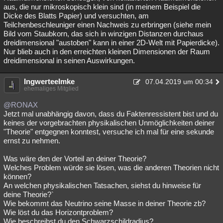
aus, die nur mikroskopisch klein sind (in meinem Beispiel die
Dicke des Blatts Papier) und versuchten, am
Teilchenbeschleuniger einen Nachweis zu erbringen (siehe mein
Bild vom Staubkorn, das sich in winzigen Distanzen durchaus
dreidimensional "austoben" kann in einer 2D-Welt mit Papierdicke).
Nur blieb auch in den erreichten kleinen Dimensionen der Raum
dreidimensional in seinen Auswirkungen.
IngwerteeImke
07.04.2019 um 00:34
ehemaliges Mitglied
@RONAX
Jetzt mal unabhängig davon, dass du Faktenressistent bist und du
keines der vorgebrachten physikalischen Unmöglichkeiten deiner
"Theorie" entgegnen konntest, versuche ich mal für eine sekunde
ernst zu nehmen.
Was wäre den der Vorteil an deiner Theorie?
Welches Problem würde sie lösen, was die anderen Theorien nicht
können?
An welchen physikalischen Tatsachen, siehst du hinweise für
deine Theorie?`
Wie bekommt das Neutrino seine Masse in deiner Theorie zb?
Wie löst du das Horizontproblem?
Wie beschreibst du den Schwarzschildradius?