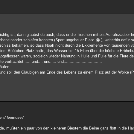
chtig ist, dann glaubst du auch, dass er die Tierchen mittels Aufrufezauber 
ebeneinander schlafen konnten (Spart ungeheuer Platz
), weiterhin dafür s
ndschiss bekamen, so dass Noah nicht durch die Exkremente von tausenden v
 dem Böötchen Platz hatte, das Wasser bis 15 Ellen über die höchste Erbheb
lossen waren, sogleich wieder Nahrung in Hülle und Fülle für die Tiere der 
rachtet...... und.... und..... und................................
äufen.
nd soll den Gläubigen am Ende des Lebens zu einem Platz auf der Wolke (Pa
ssen? Gemüse?
e, mußten ein paar von den kleineren Biestern die Beine ganz flott in die 