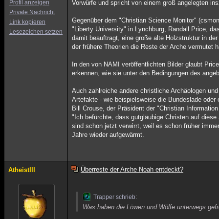
Profil anzeigen
Vorwürfe und spricht von einem groß angelegten ins
Private Nachricht
Gegenüber dem "Christian Science Monitor" (csmonit
Link kopieren
"Liberty University" in Lynchburg, Randall Price, 
Lesezeichen setzen
damit beauftragt, eine große alte Holzstruktur in 
der frühere Theorien die Reste der Arche vermutet h
In den von NAMI veröffentlichten Bilder glaubt Pr
erkennen, wie sie unter den Bedingungen des angeb
Auch zahlreiche andere christliche Archäologen und
Artefakte - wie beispielsweise die Bundeslade oder
Bill Crouse, der Präsident der "Christian Informati
"Ich befürchte, dass gutgläubige Christen auf diese
sind schon jetzt verwirrt, weil es schon früher imm
Jahre wieder aufgewärmt.
Überreste der Arche Noah entdeckt?
AtheistIII
Trapper schrieb:
Was haben die Löwen und Wölfe unterwegs ge