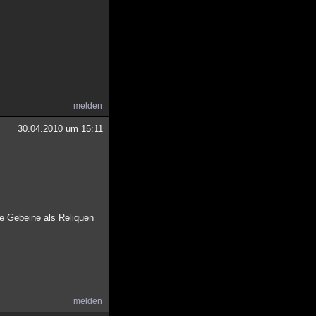
melden
30.04.2010 um 15:11
e Gebeine als Reliquen
melden