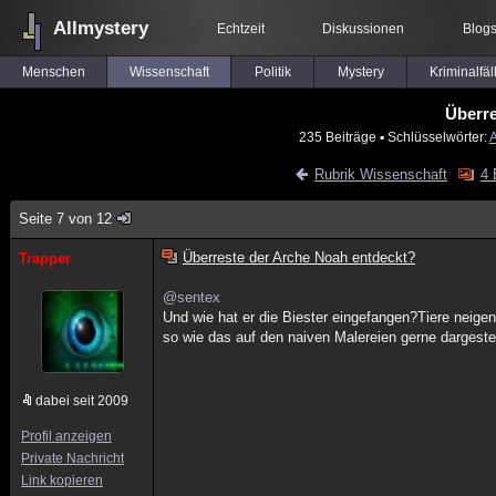
Allmystery
Echtzeit
Diskussionen
Blog
Menschen
Wissenschaft
Politik
Mystery
Kriminalfäl
Überre
235 Beiträge
▪ Schlüsselwörter:
A
Rubrik Wissenschaft
4 
Seite 7 von 12
Überreste der Arche Noah entdeckt?
Trapper
@sentex
Und wie hat er die Biester eingefangen?Tiere neige
so wie das auf den naiven Malereien gerne dargestel
dabei seit 2009
Profil anzeigen
Private Nachricht
Link kopieren