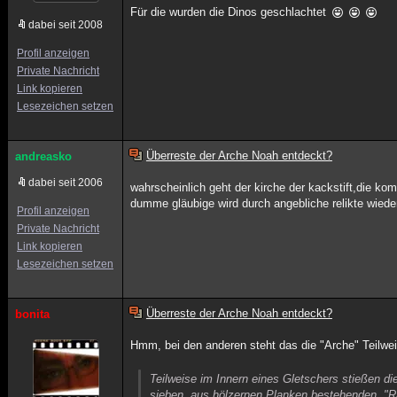
Für die wurden die Dinos geschlachtet
dabei seit 2008
Profil anzeigen
Private Nachricht
Link kopieren
Lesezeichen setzen
Überreste der Arche Noah entdeckt?
andreasko
dabei seit 2006
wahrscheinlich geht der kirche der kackstift,die k
dumme gläubige wird durch angebliche relikte wiede
Profil anzeigen
Private Nachricht
Link kopieren
Lesezeichen setzen
Überreste der Arche Noah entdeckt?
bonita
Hmm, bei den anderen steht das die "Arche" Teilwei
Teilweise im Innern eines Gletschers stießen d
sieben, aus hölzernen Planken bestehenden, "Räu