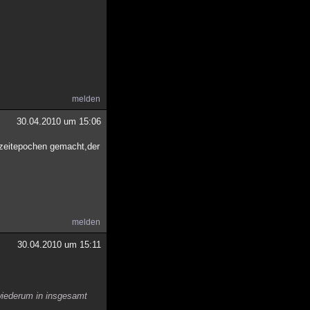
melden
30.04.2010 um 15:06
n zeitepochen gemacht,der
melden
30.04.2010 um 15:11
 wiederum in insgesamt