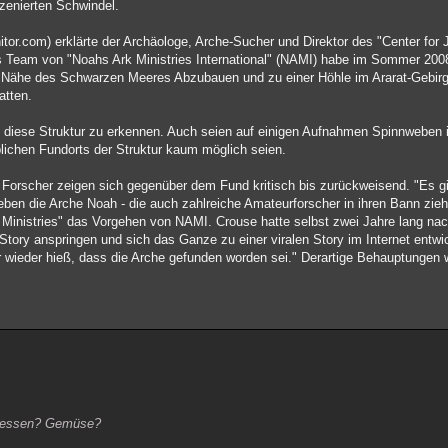
zenierten Schwindel.
or.com) erklärte der Archäologe, Arche-Sucher und Direktor des "Center for 
das Team von "Noahs Ark Ministries International" (NAMI) habe im Sommer 2008
der Nähe des Schwarzen Meeres Abzubauen und zu einer Höhle im Ararat-Gebirge
atten.
ice diese Struktur zu erkennen. Auch seien auf einigen Aufnahmen Spinnwebe
lichen Fundorts der Struktur kaum möglich seien.
 Forscher zeigen sich gegenüber dem Fund kritisch bis zurückweisend. "Es g
 eben die Arche Noah - die auch zahlreiche Amateurforscher in ihren Bann zie
on Ministries" das Vorgehen von NAMI. Crouse hatte selbst zwei Jahre lang na
 Story anspringen und sich das Ganze zu einer viralen Story im Internet entwic
er wieder hieß, dass die Arche gefunden worden sei." Derartige Behauptungen 
fressen? Gemüse?