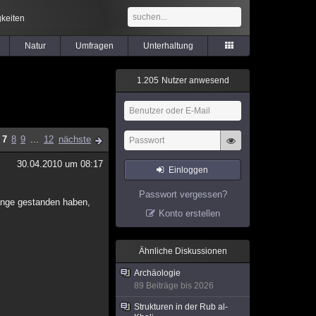
keiten
Natur
Umfragen
Unterhaltung
1
.
2
0
5
Nutzer anwesend
7
8
9
...
12
nächste
30.04.2010 um 08:17
Einloggen
Passwort vergessen?
lange gestanden haben,
Konto erstellen
Ähnliche Diskussionen
Archäologie
89 Beiträge bis 2026
Strukturen in der Rub al-