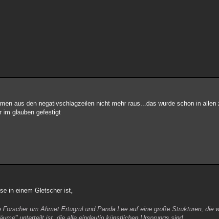
ommen aus den negativschlagzeilen nicht mehr raus...das wurde schon in alle
r im glauben gefestigt
se in einem Gletscher ist,
ie Forscher um Ahmet Ertugrul und Panda Lee auf eine große Strukturen, die
me" unterteilt ist, die alle eindeutig künstlichen Ursprungs sind.