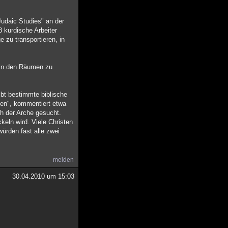
Judaic Studies" an der
 kurdische Arbeiter
 zu transportieren, in
n in den Räumen zu
ibt bestimmte biblische
hen", kommentiert etwa
ch der Arche gesucht.
keln wird. Viele Christen
würden fast alle zwei
melden
30.04.2010 um 15:03