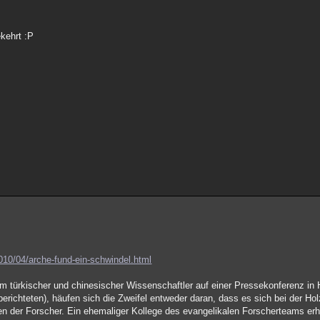
kehrt :P
010/04/arche-fund-ein-schwindel.html
 türkischer und chinesischer Wissenschaftler auf einer Pressekonferenz in
berichteten), häufen sich die Zweifel entweder daran, dass es sich bei der Ho
en der Forscher. Ein ehemaliger Kollege des evangelikalen Forscherteams er