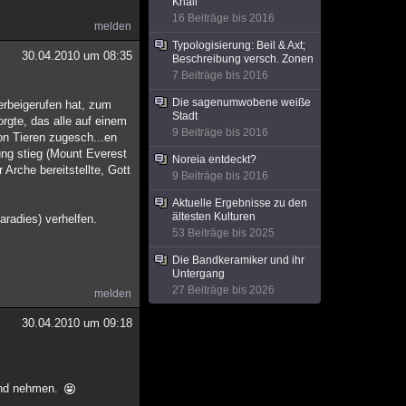
Khali
16 Beiträge bis 2016
melden
Typologisierung: Beil & Axt;
30.04.2010 um 08:35
Beschreibung versch. Zonen
7 Beiträge bis 2016
Die sagenumwobene weiße
herbeigerufen hat, zum
Stadt
orgte, das alle auf einem
9 Beiträge bis 2016
on Tieren zugesch...en
ung stieg (Mount Everest
Noreia entdeckt?
Arche bereitstellte, Gott
9 Beiträge bis 2016
Aktuelle Ergebnisse zu den
ältesten Kulturen
radies) verhelfen.
53 Beiträge bis 2025
Die Bandkeramiker und ihr
Untergang
27 Beiträge bis 2026
melden
30.04.2010 um 09:18
Hand nehmen.