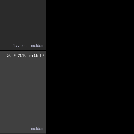
1x zitiert
melden
30.04.2010 um 09:19
melden