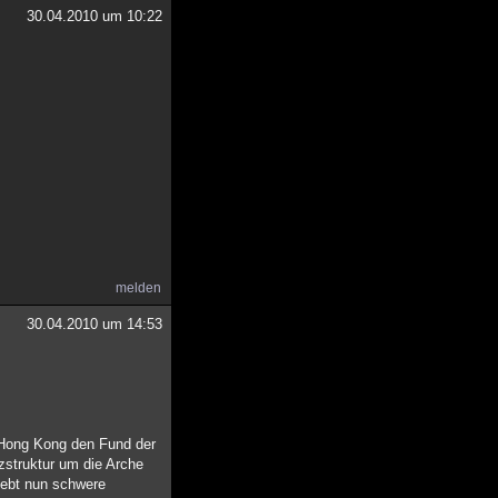
30.04.2010 um 10:22
melden
30.04.2010 um 14:53
 Hong Kong den Fund der
lzstruktur um die Arche
hebt nun schwere