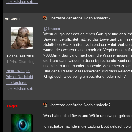
Lesezeichen setzen
Überreste der Arche Noah entdeckt?
emanon
@Trapper
Wenn du glaubst das es einen Gott gibt und er allmä
Bravsein verpflichtet hat, so das Löwe und Lamm n
Schiffchen Platz hatten, während der Fahrt Verbu
wurde, des weiteren auch noch die Verpflegung auf
>8800m ), das Land, nachdem die Wassermassen abgef
dabei seit 2008
die Tiere dann wieder in die entsprechende Kontinente verf
Prinz Charming
und alles nur um hunderttausende Menschen zu ers
Profil anzeigen
Und genau dieser Massenmörder wird dann verehrt u
Klingt doch alles völlig einleuchtend, oder nicht?
Private Nachricht
Link kopieren
Lesezeichen setzen
Überreste der Arche Noah entdeckt?
Trapper
Was haben die Löwen und Wölfe unterwegs gefre
Ich schätze nachdem die Ladung Boot gelöscht wurd