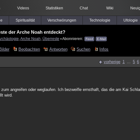
s
Videos
Statistiken
Chat
Wiki
Neuig
le
Spiritualität
Verschwörungen
Technologie
Ufologie
ste der Arche Noah entdeckt?
rchäologie
,
Arche Noah
,
Überreste
▪ Abonnieren:
Feed
E-Mail
Bilder
Beobachten
Antworten
Suchen
Infos
vorherige
1
...
5
6
n zum angreifen oder weglaufen. Ich bezweifle ernsthaft, das die am Kai Sch
lt wird.