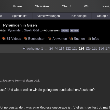
Videos
Statistiken
Chat
Wiki
Neuig
2
le
Spiritualität
Verschwörungen
Technologie
Ufologie
Pyramiden in Gizeh
örter:
Pyramiden
,
Gizeh
,
Görlitz
▪ Abonnieren:
Feed
E-Mail
81 Videos
Beobachten
Antworten
Suchen
Infos
vorherige
1
...
24
74
114
122
123
124
125
126
134
17
schlossene Formel dazu gibt.
aus? Und wieso wollen wir die geringsten quadratischen Abstände?
 Bohne verstanden, was eine Regressionsgerade ist. Vielleicht solltest du ma