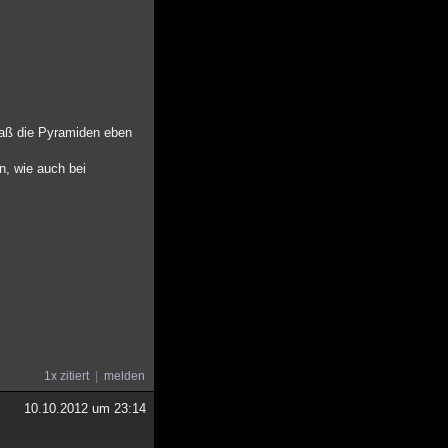
 daß die Pyramiden eben
n, wie auch bei
1x zitiert
melden
10.10.2012 um 23:14