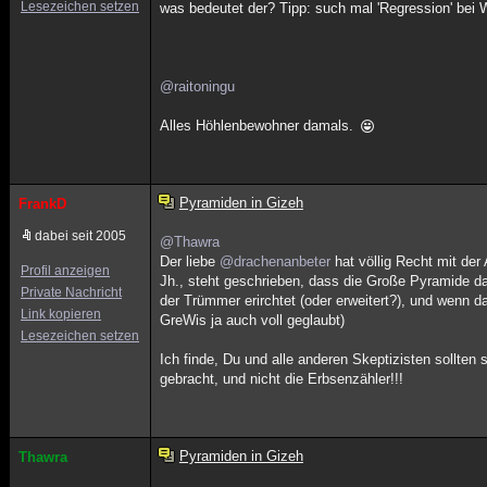
Lesezeichen setzen
was bedeutet der? Tipp: such mal 'Regression' bei W
@raitoningu
Alles Höhlenbewohner damals.
Pyramiden in Gizeh
FrankD
dabei seit 2005
@Thawra
Der liebe
@drachenanbeter
hat völlig Recht mit de
Profil anzeigen
Jh., steht geschrieben, dass die Große Pyramide d
Private Nachricht
der Trümmer erirchtet (oder erweitert?), und wenn 
Link kopieren
GreWis ja auch voll geglaubt)
Lesezeichen setzen
Ich finde, Du und alle anderen Skeptizisten sollten 
gebracht, und nicht die Erbsenzähler!!!
Pyramiden in Gizeh
Thawra