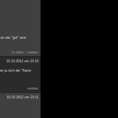
an wie "gut" eine
1x zitiert
melden
10.10.2012 um 23:10
r ja nich der "flame
melden
10.10.2012 um 23:11