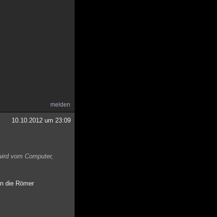
melden
10.10.2012 um 23:09
 wird vom Computer,
on die Römer