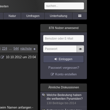
keiten
Natur
Umfragen
Unterhaltung
8
7
8
Nutzer anwesend
4
224
...
544
nächste
10.10.2012 um 23:04
Einloggen
Passwort vergessen?
Konto erstellen
Ähnliche Diskussionen
Welche Bedeutung haben
die weltweiten Pyramiden?
130 Beiträge bis 2014
l beim Namen anfangen -