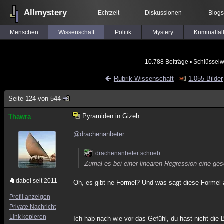
Allmystery
Echtzeit
Diskussionen
Blogs
Menschen
Wissenschaft
Politik
Mystery
Kriminalfäl
10.788 Beiträge
▪ Schlüsselw
Rubrik Wissenschaft
1.055 Bilder
Seite 124 von 544
Pyramiden in Gizeh
Thawra
@drachenanbeter
drachenanbeter schrieb:
Zumal es bei einer linearen Regression eine ge
dabei seit 2011
Oh, es gibt ne Formel? Und was sagt diese Formel 
Profil anzeigen
Private Nachricht
Link kopieren
Ich hab nach wie vor das Gefühl, du hast nicht die