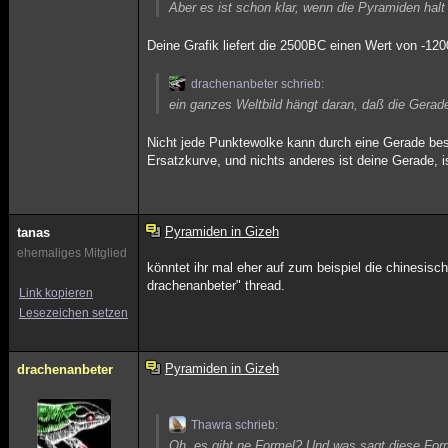
Aber es ist schon klar, wenn die Pyramiden hal
Deine Grafik liefert die 2500BC einen Wert von -120
drachenanbeter schrieb:
ein ganzes Weltbild hängt daran, daß die Gerade
Nicht jede Punktewolke kann durch eine Gerade bes
Ersatzkurve, und nichts anderes ist deine Gerade, i
Pyramiden in Gizeh
tanas
ehemaliges Mitglied
könntet ihr mal eher auf zum beispiel die chinesis
drachenanbeter" thread.
Link kopieren
Lesezeichen setzen
Pyramiden in Gizeh
drachenanbeter
Thawra schrieb:
Oh, es gibt ne Formel? Und was sagt diese For