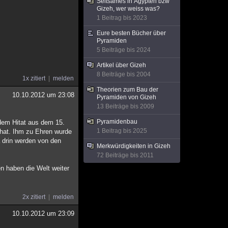
Seltsames in Ägypten bzw
Gizeh, wer weiss was?
1 Beitrag bis 2023
Eure besten Bücher über
Pyramiden
5 Beiträge bis 2024
Artikel über Gizeh
8 Beiträge bis 2004
1x zitiert
melden
Theorien zum Bau der
10.10.2012 um 23:08
Pyramiden von Gizeh
13 Beiträge bis 2009
Pyramidenbau
 dem Hitat aus dem 15.
1 Beitrag bis 2025
 hat. Ihm zu Ehren wurde
a drin werden von den
Merkwürdigkeiten in Gizeh
72 Beiträge bis 2011
en haben die Welt weiter
2x zitiert
melden
10.10.2012 um 23:09