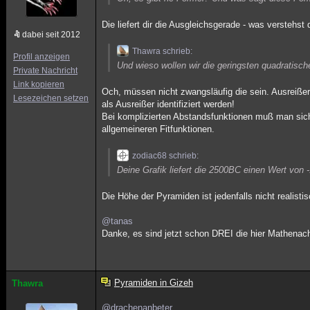
Die liefert dir die Ausgleichsgerade - was verstehst
dabei seit 2012
Thawra schrieb:
Profil anzeigen
Und wieso wollen wir die geringsten quadratisc
Private Nachricht
Link kopieren
Och, müssen nicht zwangsläufig die sein. Ausreißer
Lesezeichen setzen
als Ausreißer identifiziert werden!
Bei komplizierten Abstandsfunktionen muß man sich 
allgemeineren Fitfunktionen.
zodiac68 schrieb:
Deine Grafik liefert die 2500BC einen Wert von 
Die Höhe der Pyramiden ist jedenfalls nicht realistis
@tanas
Danke, es sind jetzt schon DREI die hier Mathenach
Pyramiden in Gizeh
Thawra
@drachenanbeter