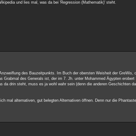
ikipedia und lies mal, was da bei 'Regression (Mathematik)' steht.
r Anzweiflung des Bauzeitpunkts. Im Buch der obersten Weisheit der GreWis,
as Grabmal des Generals ist, der im 7. Jh. unter Mohammed Ägypten erobert
das da drin steht, muss es ja wohl wahr sein (denn die anderen Geschichten d
sich mal alternativen, gut belegten Alternativen öffnen. Denn nur die Phantast