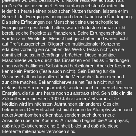
patentiert wurden. Deshalb wird Nikola Tesla vielfach auch als
großes Genie bezeichnet. Seine umfangreichsten Arbeiten, die
leider bis heute keinen praktischen Nutzen fanden, leistete er im
Bereich der Energiegewinnung und deren kabellosen Übertragung.
Da seine Erfindungen der Menschheit eine unerschöpfliche
Energiequelle geschenkt hätten, war die Industrie damals nicht
bereit, solche Projekte zu finanzieren. Seine Errungenschaften
wurden zum Wohle der Menschheit geschaffen und waren nicht
auf Profit ausgerichtet. Oligarchien multinationaler Konzerne
erlauben vorläufig ein Aufleben des Werks Teslas nicht, da sie
damit sich selbst in Bedrängnis brächten. Diese mächtige
Maschinerie würde durch das Einsetzen von Teslas Erfindungen
einen wirtschaftlichen Selbstmord herbeiführen. Aber der Kosmos
kennt kein Pardon (Tesla auch nicht!). Sein Beitrag für die
Wissenschaft und vor allem für die Menschheit kann niemand
zunichte machen. Bekanntlicherweise hat Tesla nicht nur mit
elektrischen Strömen gearbeitet, sondern auch mit verschiedenen
Energien, die für uns heute noch zu abstrakt sind. Sein Blick in die
Zukunft war mindestens 1000 Jahre seiner Zeit voraus. Die
Medizin wird im nächsten Jahrhundert ein anderes Gesicht
bekommen. Der Fortschritt ist nicht nur in der Atomphysik anhand
neuer Atombomben erkennbar, sondern auch durch neue
Ansichten über den Kosmos. Allmählich begreift die Atomphysik,
daß alles Existierende eine Einheit bildet und daß alle diese
Elemente miteinander verwoben sind.