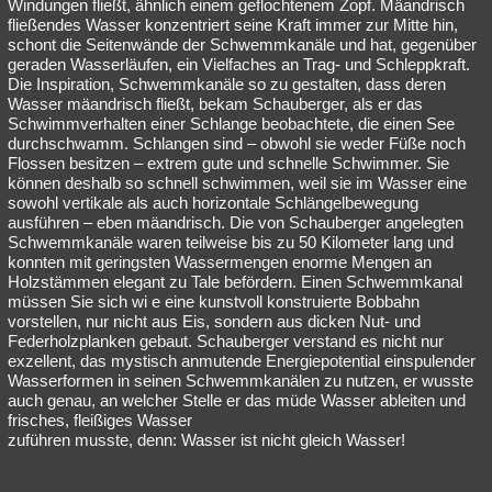
Windungen fließt, ähnlich einem geflochtenem Zopf. Mäandrisch
fließendes Wasser konzentriert seine Kraft immer zur Mitte hin,
schont die Seitenwände der Schwemmkanäle und hat, gegenüber
geraden Wasserläufen, ein Vielfaches an Trag- und Schleppkraft.
Die Inspiration, Schwemmkanäle so zu gestalten, dass deren
Wasser mäandrisch fließt, bekam Schauberger, als er das
Schwimmverhalten einer Schlange beobachtete, die einen See
durchschwamm. Schlangen sind – obwohl sie weder Füße noch
Flossen besitzen – extrem gute und schnelle Schwimmer. Sie
können deshalb so schnell schwimmen, weil sie im Wasser eine
sowohl vertikale als auch horizontale Schlängelbewegung
ausführen – eben mäandrisch. Die von Schauberger angelegten
Schwemmkanäle waren teilweise bis zu 50 Kilometer lang und
konnten mit geringsten Wassermengen enorme Mengen an
Holzstämmen elegant zu Tale befördern. Einen Schwemmkanal
müssen Sie sich wi e eine kunstvoll konstruierte Bobbahn
vorstellen, nur nicht aus Eis, sondern aus dicken Nut- und
Federholzplanken gebaut. Schauberger verstand es nicht nur
exzellent, das mystisch anmutende Energiepotential einspulender
Wasserformen in seinen Schwemmkanälen zu nutzen, er wusste
auch genau, an welcher Stelle er das müde Wasser ableiten und
frisches, fleißiges Wasser
zuführen musste, denn: Wasser ist nicht gleich Wasser!