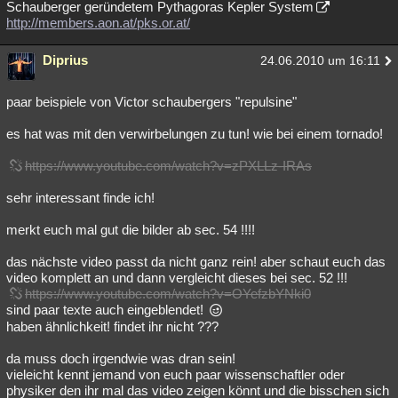
Schauberger geründetem Pythagoras Kepler System
http://members.aon.at/pks.or.at/
Diprius
24.06.2010 um 16:11
paar beispiele von Victor schaubergers "repulsine"
es hat was mit den verwirbelungen zu tun! wie bei einem tornado!
https://www.youtube.com/watch?v=zPXLLz-IRAs
sehr interessant finde ich!
merkt euch mal gut die bilder ab sec. 54 !!!!
das nächste video passt da nicht ganz rein! aber schaut euch das
video komplett an und dann vergleicht dieses bei sec. 52 !!!
https://www.youtube.com/watch?v=OYefzbYNki0
sind paar texte auch eingeblendet!
haben ähnlichkeit! findet ihr nicht ???
da muss doch irgendwie was dran sein!
vieleicht kennt jemand von euch paar wissenschaftler oder
physiker den ihr mal das video zeigen könnt und die bisschen sich