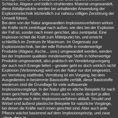
Schlacke, Abgase und tödlich strahlendes Material umgewandelt,
diese Abfallprodukte werden bei anhaltender Anwendung der
Explosionstechnik letztendlich zur nahezu völligen Zerstörung der
Umwelt führen.
Bei dem von der Natur angewandten Implosionsverfahren wirken
die Kräfte nicht zentrifugal nach außen, wie dies bei der Explosion
der Fall ist, sonder nach innen gerichtet, also zentripetal. Eine
Implosion richtet die Kraft zum Mittelpunkt hin, und erreicht
schließlich im Zentrum ihr Maximum. Im Gegensatz zur
Explosionstechnik, bei der edle Rohstoffe in minderwertige
Produkte (Abgase, Asche... usw.) umgewandelt werden, werden
bei der Implosion qualitativ minderwertige Stoffe in höherwertige
Produkte umgewandelt, also praktisch ein Veredelungsvorgang
der auch noch Energie liefert – genialer geht es doch wirklich nicht!
Explosion (Verbrennung) wird von der Natur nur dort eingesetzt,
wo Verrottung stattfindet. Verrottung ist ein Vorgang, bei dem
Ausgedientes in bestimmte Basisstoffe zerfällt, diese Basisstoffe
wiederum sind die Grundlage für viele aufbauende
Implosionsvorgänge. In der Natur gibt es etliche Beispiele für nach
innen gerichtete Kräfte, dies muss auch so sein, da dort ja alles
Aufbauende nach dem Implosionsverfahren abläuft. Strudel und
Wirbel sind äußerst plastische Beispiele für natürliche Vorgänge,
bei denen die Kräfte nach innen gerichtet sind. Aber auch jede
Pflanze wächst basierend auf dem Implosionsprinzip, und zwar
„ohne, dass in