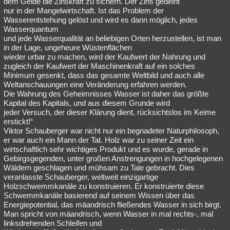
dem Gelde die Zinskraft zu sichern. Der Zins gedeiht
nur in der Mangelwirtschaft. Ist das Problem der
Wasserentstehung gelöst und wird es dann möglich, jedes
Wasserquantum
und jede Wasserqualität an beliebigen Orten herzustellen, ist man
in der Lage, ungeheure Wüstenflächen
wieder urbar zu machen, wird der Kaufwert der Nahrung und
zugleich der Kaufwert der Maschinenkraft auf ein solches
Minimum gesenkt, dass das gesamte Weltbild und auch alle
Weltanschauungen eine Veränderung erfahren werden.
Die Wahrung des Geheimnisses Wasser ist daher das größte
Kapital des Kapitals, und aus diesem Grunde wird
jeder Versuch, der dieser Klärung dient, rücksichtslos im Keime
erstickt!“
Viktor Schauberger war nicht nur ein begnadeter Naturphilosoph,
er war auch ein Mann der Tat. Holz war zu seiner Zeit ein
wirtschaftlich sehr wichtiges Produkt und es wurde, gerade in
Gebirgsgegenden, unter großen Anstrengungen in hochgelegenen
Wäldern geschlagen und mühsam zu Tale gebracht. Dies
veranlasste Schauberger, weltweit einzigartige
Holzschwemmkanäle zu konstruieren. Er konstruierte diese
Schwemmkanäle basierend auf seinem Wissen über das
Energiepotential, das mäandrisch fließendes Wasser in sich birgt.
Man spricht von mäandrisch, wenn Wasser in mal rechts-, mal
linksdrehenden Schleifen und