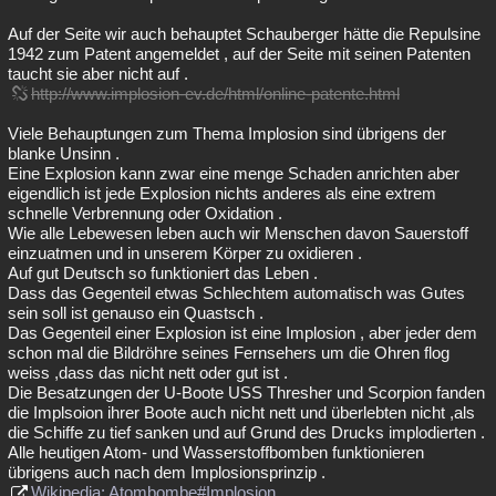
Auf der Seite wir auch behauptet Schauberger hätte die Repulsine
1942 zum Patent angemeldet , auf der Seite mit seinen Patenten
taucht sie aber nicht auf .
http://www.implosion-ev.de/html/online-patente.html
Viele Behauptungen zum Thema Implosion sind übrigens der
blanke Unsinn .
Eine Explosion kann zwar eine menge Schaden anrichten aber
eigendlich ist jede Explosion nichts anderes als eine extrem
schnelle Verbrennung oder Oxidation .
Wie alle Lebewesen leben auch wir Menschen davon Sauerstoff
einzuatmen und in unserem Körper zu oxidieren .
Auf gut Deutsch so funktioniert das Leben .
Dass das Gegenteil etwas Schlechtem automatisch was Gutes
sein soll ist genauso ein Quastsch .
Das Gegenteil einer Explosion ist eine Implosion , aber jeder dem
schon mal die Bildröhre seines Fernsehers um die Ohren flog
weiss ,dass das nicht nett oder gut ist .
Die Besatzungen der U-Boote USS Thresher und Scorpion fanden
die Implsoion ihrer Boote auch nicht nett und überlebten nicht ,als
die Schiffe zu tief sanken und auf Grund des Drucks implodierten .
Alle heutigen Atom- und Wasserstoffbomben funktionieren
übrigens auch nach dem Implosionsprinzip .
Wikipedia: Atombombe#Implosion