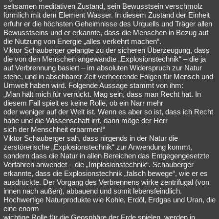
seltsamen meditativen Zustand, sein Bewusstsein verschmolz
förmlich mit dem Element Wasser. In diesem Zustand der Einheit
erfuhr er die höchsten Geheimnisse des Urquells und Träger allen
Bewusstseins und er erkannte, dass die Menschen in Bezug auf
die Nutzung von Energie „alles verkehrt machen“.
Viktor Schauberger gelangte zu der sicheren Überzeugung, dass
die von den Menschen angewandte „Explosionstechnik“ – die ja
auf Verbrennung basiert – im absoluten Widerspruch zur Natur
stehe, und in absehbarer Zeit verheerende Folgen für Mensch und
Umwelt haben wird. Folgende Aussage stammt von ihm:
„Man hält mich für verrückt. Mag sein, dass man Recht hat. In
diesem Fall spielt es keine Rolle, ob ein Narr mehr
oder weniger auf der Welt ist. Wenn es aber so ist, dass ich Recht
habe und die Wissenschaft irrt, dann möge der Herr
sich der Menschheit erbarmen!“
Viktor Schauberger sah, dass nirgends in der Natur die
zerstörerische „Explosionstechnik“ zur Anwendung kommt,
sondern dass die Natur in allen Bereichen das Entgegengesetzte
Verfahren anwendet – die „Implosionstechnik“. Schauberger
erkannte, dass die Explosionstechnik „falsch bewege“, wie er es
ausdrückte. Der Vorgang des Verbrennens wirke zentrifugal (von
innen nach außen), abbauend und somit lebensfeindlich.
Hochwertige Naturprodukte wie Kohle, Erdöl, Erdgas und Uran, die
eine enorm
wichtige Rolle für die Geosphäre der Erde spielen, werden in