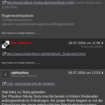
http://www.tattva-viveka.de/victor/freie-e.htm
(Archiv-Version vom
12.06.2004)
Flugkreisel/repulsine:
http://www.inf.hs-
zigr.de/~maetti01/wildmag/issue03/flugkre5.htm
man muss nur richtig hinsehen.........
the_shadow
06.07.2004 um 11:08
Diskussionsleiter
http://www.kheichhorn.de/html/body_flugkreisel.html
man muss nur richtig hinsehen.........
ophiuchus
06.07.2004 um 13:53
ehemaliges Mitglied
Link: www.tesla-info.de (extern)
Hab Infos zu Tesla gefunden:
Der Physiker Nikola Tesla machte bereits in frühem Kindesalter
außergewöhnliche Erfindungen. Als junger Mann begann er mit der
Entwicklung des heute gebräuchlichen Wechselstromsystems,