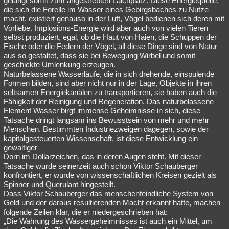
gelangt somit zum angestrebten Laichplatz. Diese Energiequelle,
die sich die Forelle im Wasser eines Gebirgsbaches zu Nutze
macht, existiert genauso in der Luft, Vögel bedienen sich deren mit
Vorliebe. Implosions-Energie wird aber auch von vielen Tieren
selbst produziert, egal, ob die Haut von Haien, die Schuppen der
Fische oder die Federn der Vögel, all diese Dinge sind von Natur
aus so gestaltet, dass sie bei Bewegung Wirbel und somit
geschickte Umlenkung erzeugen.
Naturbelassene Wasserläufe, die in sich drehende, einspulende
Formen bilden, sind aber nicht nur in der Lage, Objekte in ihren
seltsamen Energiekanälen zu transportieren, sie haben auch die
Fähigkeit der Reinigung und Regeneration. Das naturbelassene
Element Wasser birgt immense Geheimnisse in sich, diese
Tatsache dringt langsam ins Bewusstsein von mehr und mehr
Menschen. Bestimmten Industriezweigen dagegen, sowie der
kapitalgesteuerten Wissenschaft, ist diese Entwicklung ein
gewaltiger
Dorn im Dollarzeichen, das in deren Augen steht. Mit dieser
Tatsache wurde seinerzeit auch schon Viktor Schauberger
konfrontiert, er wurde von wissenschaftlichen Kreisen gezielt als
Spinner und Querulant hingestellt.
Dass Viktor Schauberger das menschenfeindliche System von
Geld und der daraus resultierenden Macht erkannt hatte, machen
folgende Zeilen klar, die er niedergeschrieben hat:
„Die Wahrung des Wassergeheimnisses ist auch ein Mittel, um