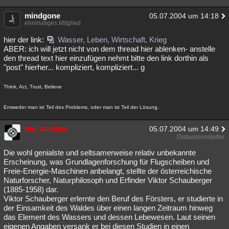
mindgone
05.07.2004 um 14:18
ehemaliges Mitglied
hier der link:
Wasser, Leben, Wirtschaft, Krieg
ABER: ich will jetzt nicht von dem thread hier ablenken- anstelle
den thread text hier einzufügen nehmt bitte den link dorthin als
"post" hierher... kompliziert, kompliziert... g
Think, Act, Trust, Believe
Entweder man ist Teil des Problems, oder man ist Teil der Lösung.
the_shadow
05.07.2004 um 14:49
Diskussionsleiter
Die wohl genialste und seltsamerweise relativ unbekannte
Erscheinung, was Grundlagenforschung für Flugscheiben und
Freie-Energie-Maschinen anbelangt, stellte der österreichische
Naturforscher, Naturphilosoph und Erfinder Viktor Schauberger
(1885-1958) dar.
Viktor Schauberger erlernte den Beruf des Försters, er studierte in
der Einsamkeit des Waldes über einen langen Zeitraum hinweg
das Element des Wassers und dessen Lebewesen. Laut seinen
eigenen Angaben versank er bei diesen Studien in einen