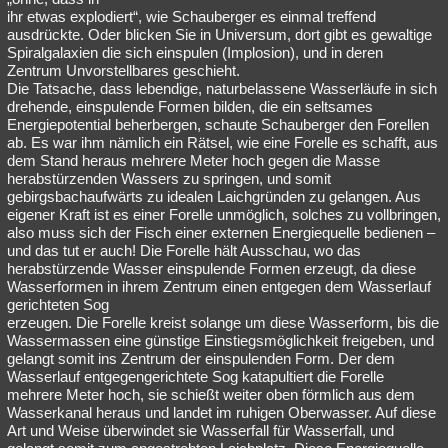
ihr etwas explodiert“, wie Schauberger es einmal treffend
ausdrückte. Oder blicken Sie in Universum, dort gibt es gewaltige
Spiralgalaxien die sich einspulen (Implosion), und in deren
Zentrum Unvorstellbares geschieht.
Die Tatsache, dass lebendige, naturbelassene Wasserläufe in sich
drehende, einspulende Formen bilden, die ein seltsames
Energiepotential beherbergen, schaute Schauberger den Forellen
ab. Es war ihm nämlich ein Rätsel, wie eine Forelle es schafft, aus
dem Stand heraus mehrere Meter hoch gegen die Masse
herabstürzenden Wassers zu springen, und somit
gebirgsbachaufwärts zu idealen Laichgründen zu gelangen. Aus
eigener Kraft ist es einer Forelle unmöglich, solches zu vollbringen,
also muss sich der Fisch einer externen Energiequelle bedienen –
und das tut er auch! Die Forelle hält Ausschau, wo das
herabstürzende Wasser einspulende Formen erzeugt, da diese
Wasserformen in ihrem Zentrum einen entgegen dem Wasserlauf
gerichteten Sog
erzeugen. Die Forelle kreist solange um diese Wasserform, bis die
Wassermassen eine günstige Einstiegsmöglichkeit freigeben, und
gelangt somit ins Zentrum der einspulenden Form. Der dem
Wasserlauf entgegengerichtete Sog katapultiert die Forelle
mehrere Meter hoch, sie schießt weiter oben förmlich aus dem
Wasserkanal heraus und landet im ruhigen Oberwasser. Auf diese
Art und Weise überwindet sie Wasserfall für Wasserfall, und