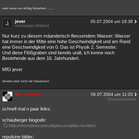
man muss nur richtig hinsehen.........
jever
05.07.2004 um 18:38
ehemaliges Mitglied
Nur kurz zu diesem mäanderisch fliessendem Wasser: Wasser
hat immer in der Mitte eine hohe Geschwindigkeit und am Rand
eine Geschwindigkeit von 0. Das ist Physik 2. Semester.
Und diese Flößgraben sind bereits uralt, ich kenne noch
Bestehende aus dem 16. Jahrhundert.
MfG jever
Verwirrt mich nicht mit Tatsachen!
the_shadow
06.07.2004 um 11:03
Diskussionsleiter
schnell mal n paar links:
schauberger biografe:
http://members.aon.at/pks.or.at/bio-vs.html
repulsine bilder: