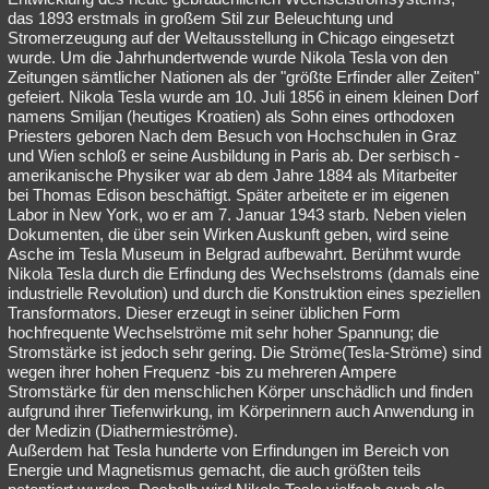
das 1893 erstmals in großem Stil zur Beleuchtung und
Stromerzeugung auf der Weltausstellung in Chicago eingesetzt
wurde. Um die Jahrhundertwende wurde Nikola Tesla von den
Zeitungen sämtlicher Nationen als der "größte Erfinder aller Zeiten"
gefeiert. Nikola Tesla wurde am 10. Juli 1856 in einem kleinen Dorf
namens Smiljan (heutiges Kroatien) als Sohn eines orthodoxen
Priesters geboren Nach dem Besuch von Hochschulen in Graz
und Wien schloß er seine Ausbildung in Paris ab. Der serbisch -
amerikanische Physiker war ab dem Jahre 1884 als Mitarbeiter
bei Thomas Edison beschäftigt. Später arbeitete er im eigenen
Labor in New York, wo er am 7. Januar 1943 starb. Neben vielen
Dokumenten, die über sein Wirken Auskunft geben, wird seine
Asche im Tesla Museum in Belgrad aufbewahrt. Berühmt wurde
Nikola Tesla durch die Erfindung des Wechselstroms (damals eine
industrielle Revolution) und durch die Konstruktion eines speziellen
Transformators. Dieser erzeugt in seiner üblichen Form
hochfrequente Wechselströme mit sehr hoher Spannung; die
Stromstärke ist jedoch sehr gering. Die Ströme(Tesla-Ströme) sind
wegen ihrer hohen Frequenz -bis zu mehreren Ampere
Stromstärke für den menschlichen Körper unschädlich und finden
aufgrund ihrer Tiefenwirkung, im Körperinnern auch Anwendung in
der Medizin (Diathermieströme).
Außerdem hat Tesla hunderte von Erfindungen im Bereich von
Energie und Magnetismus gemacht, die auch größten teils