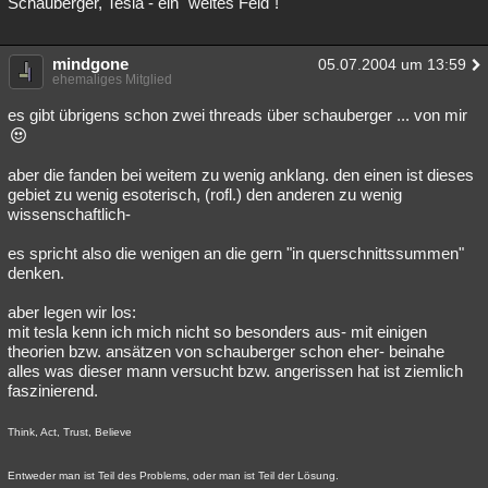
Schauberger, Tesla - ein "weites Feld"!
Besucht
Teilgenommen
Alle
Neue
Geschlossen
mindgone
05.07.2004 um 13:59
Lesenswert
Schlüsselwörter
ehemaliges Mitglied
es gibt übrigens schon zwei threads über schauberger ... von mir
aber die fanden bei weitem zu wenig anklang. den einen ist dieses
gebiet zu wenig esoterisch, (rofl.) den anderen zu wenig
wissenschaftlich-
es spricht also die wenigen an die gern "in querschnittssummen"
denken.
aber legen wir los:
mit tesla kenn ich mich nicht so besonders aus- mit einigen
theorien bzw. ansätzen von schauberger schon eher- beinahe
alles was dieser mann versucht bzw. angerissen hat ist ziemlich
faszinierend.
Think, Act, Trust, Believe
Entweder man ist Teil des Problems, oder man ist Teil der Lösung.