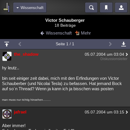
Wissenschaft
Bereiche
Victor Schauberger
18 Beiträge
Echtzeit
Diskussionen
Blogs
Videos
Statistiken
Wissenschaft
Mehr
Chat
Wiki
Neuigkeiten
Seite 1 / 1
meine Rubriken
the_shadow
05.07.2004 um 03:04
Menschen
Wissenschaft
Politik
Mystery
Kriminalfälle
Diskussionsleiter
Spiritualität
Verschwörungen
Technologie
Ufologie
hy leutz..
bin seit einiger zeit dabei, mich mit den Erfindungen von Victor
Natur
Umfragen
Unterhaltung
Schauberber (und Nicolai Tesla) zu befassen. Hat jemand Bock
weitere Rubriken
auf so´n Thread? Wenn ja kann ich ja bisschen was posten
Philosophie
Träume
Orte
Esoterik
Literatur
man muss nur richtig hinsehen.........
Astronomie
Helpdesk
Gruppen
Gaming
Filme
jafrael
05.07.2004 um 03:15
Musik
Clash
Verbesserungen
Allmystery
English
Aber immer!
Übersichten