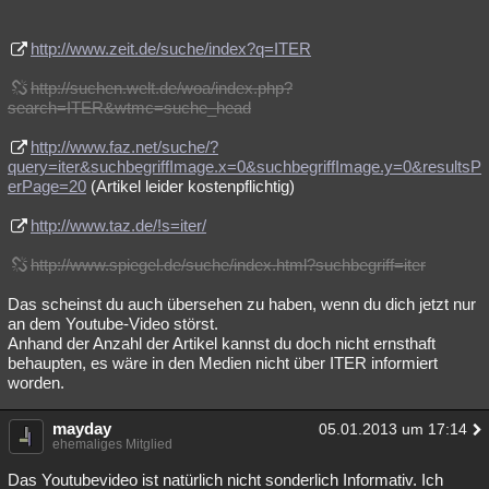
Besucht
Teilgenommen
Alle
Neue
Geschlossen
http://www.zeit.de/suche/index?q=ITER
Lesenswert
Schlüsselwörter
http://suchen.welt.de/woa/index.php?
search=ITER&wtmc=suche_head
http://www.faz.net/suche/?
query=iter&suchbegriffImage.x=0&suchbegriffImage.y=0&resultsP
erPage=20
(Artikel leider kostenpflichtig)
http://www.taz.de/!s=iter/
http://www.spiegel.de/suche/index.html?suchbegriff=iter
Das scheinst du auch übersehen zu haben, wenn du dich jetzt nur
an dem Youtube-Video störst.
Anhand der Anzahl der Artikel kannst du doch nicht ernsthaft
behaupten, es wäre in den Medien nicht über ITER informiert
worden.
mayday
05.01.2013 um 17:14
ehemaliges Mitglied
Das Youtubevideo ist natürlich nicht sonderlich Informativ. Ich