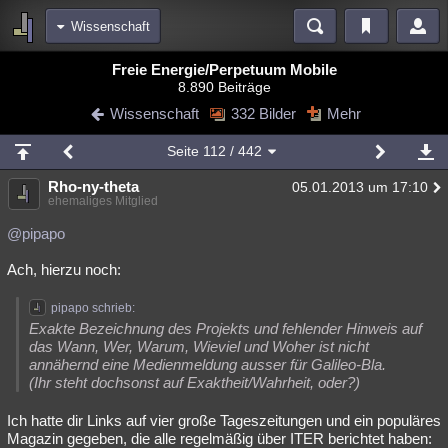
Wissenschaft
Bereiche
Freie Energie/Perpetuum Mobile
8.890 Beiträge
Echtzeit
Diskussionen
Blogs
Videos
Statistiken
Wissenschaft
332 Bilder
Mehr
Chat
Wiki
Neuigkeiten
2
Seite
112
/ 442
meine Rubriken
Rho-ny-theta
05.01.2013 um 17:10
Menschen
Wissenschaft
Politik
Mystery
Kriminalfälle
ehemaliges Mitglied
Spiritualität
Verschwörungen
Technologie
Ufologie
@pipapo
Ach, hierzu noch:
Natur
Umfragen
Unterhaltung
weitere Rubriken
pipapo schrieb:
Exakte Bezeichnung des Projekts und fehlender Hinweis auf
Philosophie
Träume
Orte
Esoterik
Literatur
das Wann, Wer, Warum, Wieviel und Woher ist nicht
annähernd eine Medienmeldung ausser für Galileo-Bla.
Astronomie
Helpdesk
Gruppen
Gaming
Filme
(Ihr steht dochsonst auf Exaktheit/Wahrheit, oder?)
Musik
Clash
Verbesserungen
Allmystery
English
Ich hatte dir Links auf vier große Tageszeitungen und ein populäres
Magazin gegeben, die alle regelmäßig über ITER berichtet haben:
Übersichten