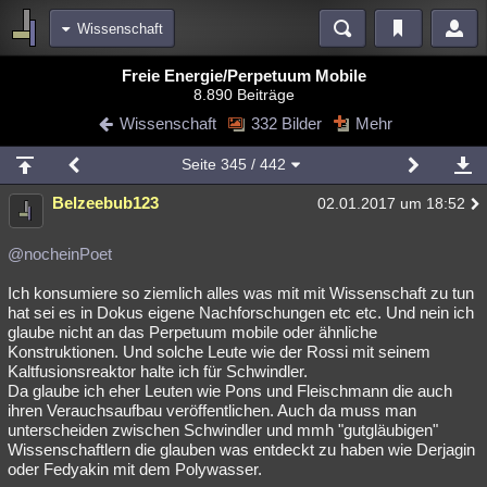
Wissenschaft
Bereiche
Freie Energie/Perpetuum Mobile
8.890 Beiträge
Echtzeit
Diskussionen
Blogs
Videos
Statistiken
Wissenschaft
332 Bilder
Mehr
Chat
Wiki
Neuigkeiten
Seite
345
/ 442
meine Rubriken
Belzeebub123
02.01.2017 um 18:52
Menschen
Wissenschaft
Politik
Mystery
Kriminalfälle
Spiritualität
Verschwörungen
Technologie
Ufologie
@nocheinPoet
Ich konsumiere so ziemlich alles was mit mit Wissenschaft zu tun
Natur
Umfragen
Unterhaltung
hat sei es in Dokus eigene Nachforschungen etc etc. Und nein ich
weitere Rubriken
glaube nicht an das Perpetuum mobile oder ähnliche
Konstruktionen. Und solche Leute wie der Rossi mit seinem
Philosophie
Träume
Orte
Esoterik
Literatur
Kaltfusionsreaktor halte ich für Schwindler.
Da glaube ich eher Leuten wie Pons und Fleischmann die auch
Astronomie
Helpdesk
Gruppen
Gaming
Filme
ihren Verauchsaufbau veröffentlichen. Auch da muss man
unterscheiden zwischen Schwindler und mmh "gutgläubigen"
Musik
Clash
Verbesserungen
Allmystery
English
Wissenschaftlern die glauben was entdeckt zu haben wie Derjagin
oder Fedyakin mit dem Polywasser.
Übersichten