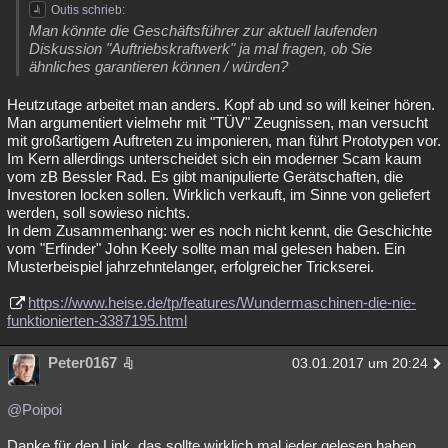
Outis schrieb:
Man könnte die Geschäftsführer zur aktuell laufenden
Diskussion "Auftriebskraftwerk" ja mal fragen, ob Sie
ähnliches garantieren können / würden?
Heutzutage arbeitet man anders. Kopf ab und so will keiner hören.
Man argumentiert vielmehr mit "TÜV" Zeugnissen, man versucht
mit großartigem Auftreten zu imponieren, man führt Prototypen vor.
Im Kern allerdings unterscheidet sich ein moderner Scam kaum
vom zB Bessler Rad. Es gibt manipulierte Gerätschaften, die
Investoren locken sollen. Wirklich verkauft, im Sinne von geliefert
werden, soll sowieso nichts.
In dem Zusammenhang: wer es noch nicht kennt, die Geschichte
vom "Erfinder" John Keely sollte man mal gelesen haben. Ein
Musterbeispiel jahrzehntelanger, erfolgreicher Trickserei.
https://www.heise.de/tp/features/Wundermaschinen-die-nie-
funktionierten-3387195.html
Peter0167
03.01.2017 um 20:24
@Poipoi
Danke für den Link, das sollte wirklich mal jeder gelesen haben.