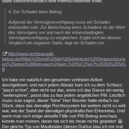
dabei selbstverständlich eine mitentscheidende Rolle:
4. Der Schaden beim Betrug
Aufgrund der Vermögensverfügung muss ein Schaden
entstanden sein. Zur Berechnung eines Schadens ist der Wert
des Vermögens vor und nach der irrtumsbedingten
Vermögensverfügung zu vergleichen. Ergibt sich bei diesem
Vergleich ein negativer Saldo, liegt ein Schaden vor.
http://www.rechtsanwalt-
betrug.de/#Was%20sind%20die%20objektiven%20Voraussetzung
en%20eines%20Betruges%20gem.%20%C2%A7%20263%20StG
B
Ich habe mir natürlich den gesamten verlinkten Artikel
durchgelesen, und nach jedem Absatz kam ich zu dem Schluss:
"passt schon", aber nicht nur das, wenn ich das Ganze ein wenig
"weiterspinne", passt das zu fast jedem angeblichen PM. Letztlich
muss man sagen, dieser "feine" Herr Bessler hatte einfach nur
Glück, dass das damalige Rechtssystem bei weitem nicht so weit
war, wie der Stand der damaligen physikalischen Erkenntnis. Und
wenn man sich einige aktuelle Fälle von PM-Betrug anschaut,
könnte man meinen, daran hat sich bis heute nichts geändert
.
Der gleiche Typ von Maulhelden (diesen Duktus klau ich mir mal