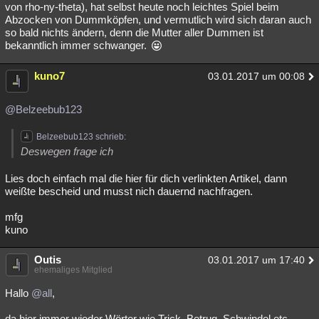
von rho-ny-theta), hat selbst heute noch leichtes Spiel beim
Abzocken von Dummköpfen, und vermutlich wird sich daran auch
so bald nichts ändern, denn die Mutter aller Dummen ist
bekanntlich immer schwanger.
kuno7
03.01.2017 um 00:08
@Belzeebub123
Belzeebub123 schrieb:
Deswegen frage ich
Lies doch einfach mal die hier für dich verlinkten Artikel, dann
weißte bescheid und musst nich dauernd nachfragen.
mfg
kuno
Outis
03.01.2017 um 17:40
ehemaliges Mitglied
Hallo
@all
,
da hier immer wieder Wörter wie Trick, Betrug, Schwindel etc.