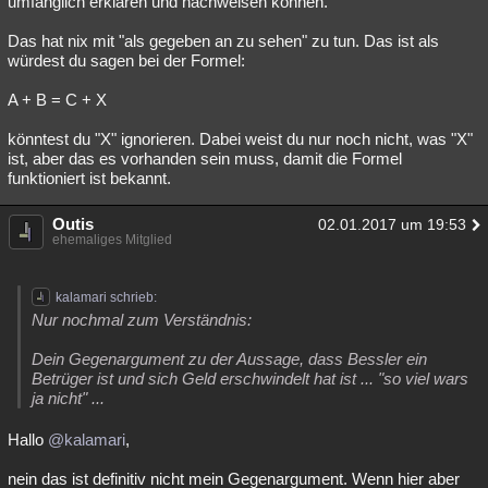
umfänglich erklären und nachweisen können.
Das hat nix mit "als gegeben an zu sehen" zu tun. Das ist als
würdest du sagen bei der Formel:
A + B = C + X
könntest du "X" ignorieren. Dabei weist du nur noch nicht, was "X"
ist, aber das es vorhanden sein muss, damit die Formel
funktioniert ist bekannt.
Outis
02.01.2017 um 19:53
ehemaliges Mitglied
kalamari schrieb:
Nur nochmal zum Verständnis:
Dein Gegenargument zu der Aussage, dass Bessler ein
Betrüger ist und sich Geld erschwindelt hat ist ... "so viel wars
ja nicht" ...
Hallo
@kalamari
,
nein das ist definitiv nicht mein Gegenargument. Wenn hier aber