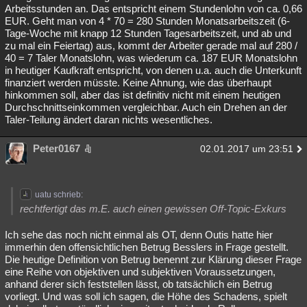
Arbeitsstunden an. Das entspricht einem Stundenlohn von ca. 0,66
EUR. Geht man von 4 * 70 = 280 Stunden Monatsarbeitszeit (6-
Tage-Woche mit knapp 12 Stunden Tagesarbeitszeit, und ab und
zu mal ein Feiertag) aus, kommt der Arbeiter gerade mal auf 280 /
40 = 7 Taler Monatslohn, was wiederum ca. 187 EUR Monatslohn
in heutiger Kaufkraft entspricht, von denen u.a. auch die Unterkunft
finanziert werden müsste. Keine Ahnung, wie das überhaupt
hinkommen soll, aber das ist definitiv nicht mit einem heutigen
Durchschnittseinkommen vergleichbar. Auch ein Drehen an der
Taler-Teilung ändert daran nichts wesentliches.
Peter0167
02.01.2017 um 23:51
uatu schrieb:
rechtfertigt das m.E. auch einen gewissen Off-Topic-Exkurs
Ich sehe das noch nicht einmal als OT, denn Outis hatte hier
immerhin den offensichtlichen Betrug Besslers in Frage gestellt.
Die heutige Definition von Betrug benennt zur Klärung dieser Frage
eine Reihe von objektiven und subjektiven Voraussetzungen,
anhand derer sich feststellen lässt, ob tatsächlich ein Betrug
vorliegt. Und was soll ich sagen, die Höhe des Schadens, spielt