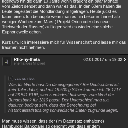
irgendwo hin die dann 10 Jahre wohin braucht ein paar Monate
vom Zielort sendet und dann war es das. In den 60ern haben die
Leute begeistert die Mondlandung mitgetragen. Heute juckt es
kaum einen. Ich behaupte wenn man es hin bekommt innerhalb
weniger Wochen zum Mars ( Projekt Orion oder das neue
Triebwerk der Russen)zu fliegen wird es wieder eine solche
Euphoriewelle geben.
Kurz um. Ich interessiere mich für Wissenschaft und lasse mir das
träumen nicht nehmen.
Rho-ny-theta
02.01.2017 um 19:32
ehemaliges Mitglied
uatu schrieb:
Was für Werte hast Du da eingegeben? Bei Deutschland ist
kein Taler dabei, und mit 19.500 g Silber komme ich für 1717
auf 26.541 EUR, was zumindest halbwegs zum Wert der
Bundesbank für 1810 passt. Der Unterschied mag u.a.
dadurch bedingt sein, dass der Berechnung bei
historicalstatistics.org schwedische Daten zugrunde liegen.
Man muss wissen, dass der (im Datensatz enthaltene)
Hamburger Bankotaler so genormt war, dass er dem