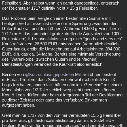
Feinsilber). Aber selbst wenn ich damit danebenliege, entsprach
der Reichstaler 1717 definitiv nicht < 15 g Feinsilber.
Das Problem beim Vergleich einer bestimmten Summe mit
heutigen Verhältnissen ist die enorme Spreizung zwischen der
Güter-Kaufkraft und den Löhnen. Während 19.500 g Feinsilber in
1717 (m.E. das zumindest grob zutreffende Äquivalent von 1000
Reichstalern) lt. historicalstatistics.org einer "goods and services"-
Kaufkraft von ca. 26.500 EUR entsprechen (vermutlich deutlich
Güter-lastig), ergibt die Umrechnung auf Arbeitslohn ca. 894.000
EUR, d.h. das ca. 34-fache. Bereits eine minimale Verschiebung
des "Warenkorbs" zwischen Gütern und (einfachen)
Dienstleistungen verändert die Kaufkraft also erheblich.
Bei den von
@Kurzschluss
geposteten
Militär-Löhnen besteht
m.E. das Problem, dass Soldaten sehr wahrscheinlich Kost &
Logis frei hatten, andernfalls hätten nämlich "Gemeine" mit einem
Monatslohn von 1/2 Taler schlichtweg nicht überleben können.
Kost & Logis dürften aber beim allergrössten Teil der Bevölkerung
zu dieser Zeit fast oder ganz das verfügbare Einkommen
aufgezehrt haben.
Geht man für 1717 von den von mir vermuteten 19,5 g Feinsilber
pro Taler aus, gibt historicalstatistics.org dafür ca. 26,54 EUR
heutiger Kaufkraft für "goods and services" und ziemlich genau 40