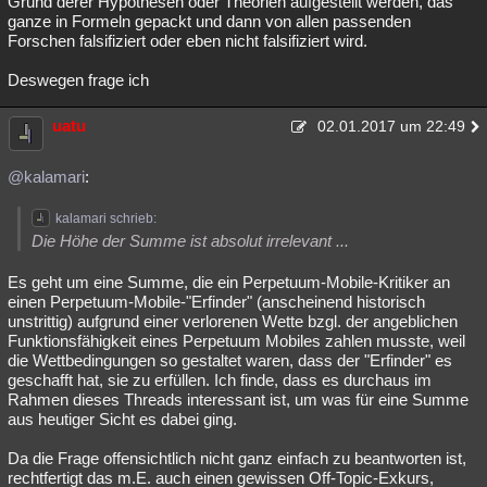
Grund derer Hypothesen oder Theorien aufgestellt werden, das
ganze in Formeln gepackt und dann von allen passenden
Forschen falsifiziert oder eben nicht falsifiziert wird.
Deswegen frage ich
uatu
02.01.2017 um 22:49
@kalamari
:
kalamari schrieb:
Die Höhe der Summe ist absolut irrelevant ...
Es geht um eine Summe, die ein Perpetuum-Mobile-Kritiker an
einen Perpetuum-Mobile-"Erfinder" (anscheinend historisch
unstrittig) aufgrund einer verlorenen Wette bzgl. der angeblichen
Funktionsfähigkeit eines Perpetuum Mobiles zahlen musste, weil
die Wettbedingungen so gestaltet waren, dass der "Erfinder" es
geschafft hat, sie zu erfüllen. Ich finde, dass es durchaus im
Rahmen dieses Threads interessant ist, um was für eine Summe
aus heutiger Sicht es dabei ging.
Da die Frage offensichtlich nicht ganz einfach zu beantworten ist,
rechtfertigt das m.E. auch einen gewissen Off-Topic-Exkurs,