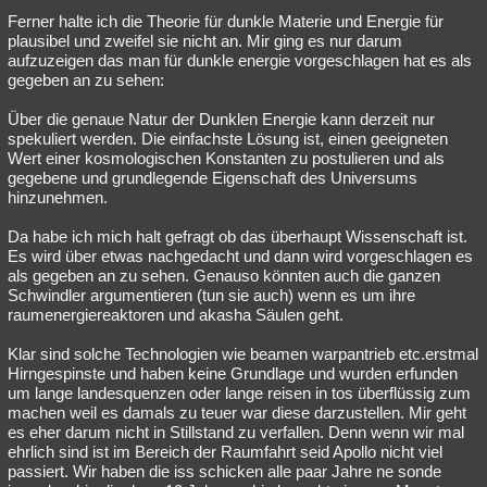
Ferner halte ich die Theorie für dunkle Materie und Energie für
Besucht
Teilgenommen
Alle
Neue
Geschlossen
plausibel und zweifel sie nicht an. Mir ging es nur darum
aufzuzeigen das man für dunkle energie vorgeschlagen hat es als
Lesenswert
Schlüsselwörter
gegeben an zu sehen:
Über die genaue Natur der Dunklen Energie kann derzeit nur
spekuliert werden. Die einfachste Lösung ist, einen geeigneten
Wert einer kosmologischen Konstanten zu postulieren und als
gegebene und grundlegende Eigenschaft des Universums
hinzunehmen.
Da habe ich mich halt gefragt ob das überhaupt Wissenschaft ist.
Es wird über etwas nachgedacht und dann wird vorgeschlagen es
als gegeben an zu sehen. Genauso könnten auch die ganzen
Schwindler argumentieren (tun sie auch) wenn es um ihre
raumenergiereaktoren und akasha Säulen geht.
Klar sind solche Technologien wie beamen warpantrieb etc.erstmal
Hirngespinste und haben keine Grundlage und wurden erfunden
um lange landesquenzen oder lange reisen in tos überflüssig zum
machen weil es damals zu teuer war diese darzustellen. Mir geht
es eher darum nicht in Stillstand zu verfallen. Denn wenn wir mal
ehrlich sind ist im Bereich der Raumfahrt seid Apollo nicht viel
passiert. Wir haben die iss schicken alle paar Jahre ne sonde