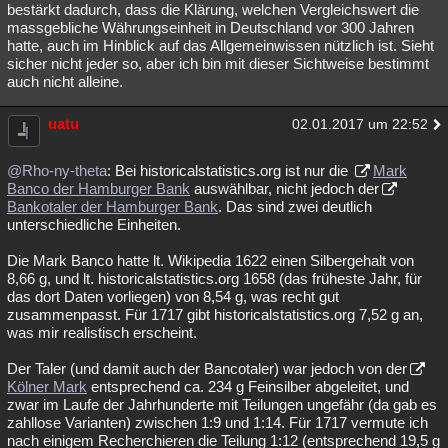
bestärkt dadurch, dass die Klärung, welchen Vergleichswert die
massgebliche Währungseinheit in Deutschland vor 300 Jahren
hatte, auch im Hinblick auf das Allgemeinwissen nützlich ist. Sieht
sicher nicht jeder so, aber ich bin mit dieser Sichtweise bestimmt
auch nicht alleine.
uatu
02.01.2017 um 22:52
@Rho-ny-theta
: Bei historicalstatistics.org ist nur die
Mark
Banco der Hamburger Bank
auswählbar, nicht jedoch der
Bankotaler der Hamburger Bank
. Das sind zwei deutlich
unterschiedliche Einheiten.
Die Mark Banco hatte lt. Wikipedia 1622 einen Silbergehalt von
8,66 g, und lt. historicalstatistics.org 1658 (das früheste Jahr, für
das dort Daten vorliegen) von 8,54 g, was recht gut
zusammenpasst. Für 1717 gibt historicalstatistics.org 7,52 g an,
was mir realistisch erscheint.
Der Taler (und damit auch der Bancotaler) war jedoch von der
Kölner Mark
entsprechend ca. 234 g Feinsilber abgeleitet, und
zwar im Laufe der Jahrhunderte mit Teilungen ungefähr (da gab es
zahllose Varianten) zwischen 1:9 und 1:14. Für 1717 vermute ich
nach einigem Recherchieren die Teilung 1:12 (entsprechend 19,5 g