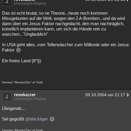
ehemaliges Mitglied
Das ist echt brutal, so ne Theorie...heute noch kommen
Missgeburten auf die Welt, wegen den 2 A-Bomben...und da wird
dann über ein Jesus Faktor nachgedacht, den man nachträglich,
künstlich implantieren kann, um sich die Hände rein zu
waschen..."Unglaublich"
In USA geht alles, vom Tellerwäscher zum Millionär oder ein Jesus
Faktor
Ein freies Land {8^[|)
German "RevoluZZer" of Truth
revoluzzer
09.10.2004 um 21:17
ehemaliges Mitglied
Übrigends...
Sei gegrüßt
@blacktiger
German "RevoluZZer" of Truth