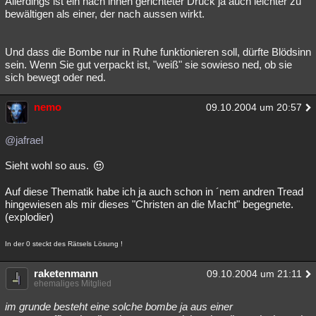
Allerdings ist ein nach innen gerichteter Druck ja auch leichter zu
bewältigen als einer, der nach aussen wirkt.
Besucht
Teilgenommen
Alle
Neue
Geschlossen
Lesenswert
Schlüsselwörter
Und dass die Bombe nur in Ruhe funktionieren soll, dürfte Blödsinn
sein. Wenn Sie gut verpackt ist, "weiß" sie sowieso ned, ob sie
sich bewegt oder ned.
nemo
09.10.2004 um 20:57
@jafrael
Sieht wohl so aus.
Auf diese Thematik habe ich ja auch schon in ´nem andren Tread
hingewiesen als mir dieses "Christen an die Macht" begegnete.
(explodier)
In der 0 steckt des Rätsels Lösung !
raketenmann
09.10.2004 um 21:11
ehemaliges Mitglied
im grunde besteht eine solche bombe ja aus einer