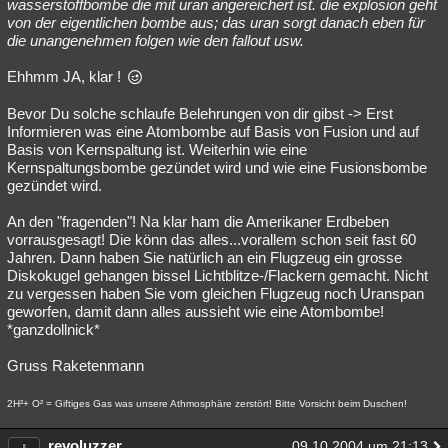
wasserstoffbombe die mit uran angereichert ist. die explosion geht
von der eigentlichen bombe aus; das uran sorgt danach eben für
die unangenehmen folgen wie den fallout usw.
Ehhmm JA, klar !
Bevor Du solche schlaufe Belehrungen von dir gibst -> Erst
Informieren was eine Atombombe auf Basis von Fusion und auf
Basis von Kernspaltung ist. Weiterhin wie eine
Kernspaltungsbombe gezündet wird und wie eine Fusionsbombe
gezündet wird.
An den "fragenden"! Na klar ham die Amerikaner Erdbeben
vorrausgesagt! Die könn das alles...vorallem schon seit fast 60
Jahren. Dann haben Sie natürlich an ein Flugzeug ein grosse
Diskokugel gehangen bissel Lichtblitze-/Flackern gemacht. Nicht
zu vergessen haben Sie vom gleichen Flugzeug noch Uranspan
geworfen, damit dann alles aussieht wie eine Atombombe!
*ganzdollnick*
Gruss Raketenmann
2H²+ O² = Giftiges Gas was unsere Athmosphäre zerstört! Bitte Vorsicht beim Duschen!
revoluzzer
09.10.2004 um 21:13