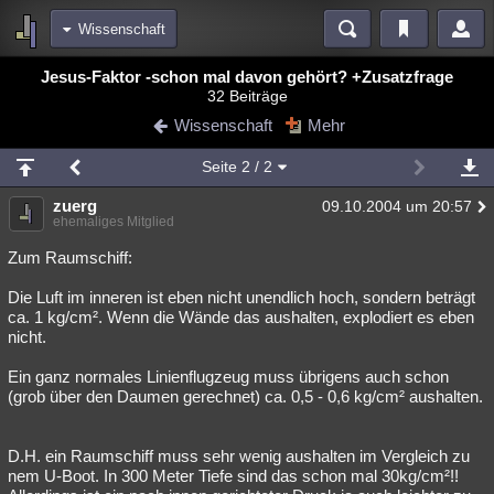
Wissenschaft
Bereiche
Jesus-Faktor -schon mal davon gehört? +Zusatzfrage
32 Beiträge
Echtzeit
Diskussionen
Blogs
Videos
Statistiken
Wissenschaft
Mehr
Chat
Wiki
Neuigkeiten
2
Seite
2
/ 2
meine Rubriken
zuerg
09.10.2004 um 20:57
Menschen
Wissenschaft
Politik
Mystery
Kriminalfälle
ehemaliges Mitglied
Spiritualität
Verschwörungen
Technologie
Ufologie
Zum Raumschiff:
Die Luft im inneren ist eben nicht unendlich hoch, sondern beträgt
Natur
Umfragen
Unterhaltung
ca. 1 kg/cm². Wenn die Wände das aushalten, explodiert es eben
weitere Rubriken
nicht.
Philosophie
Träume
Orte
Esoterik
Literatur
Ein ganz normales Linienflugzeug muss übrigens auch schon
(grob über den Daumen gerechnet) ca. 0,5 - 0,6 kg/cm² aushalten.
Astronomie
Helpdesk
Gruppen
Gaming
Filme
Musik
Clash
Verbesserungen
Allmystery
English
D.H. ein Raumschiff muss sehr wenig aushalten im Vergleich zu
nem U-Boot. In 300 Meter Tiefe sind das schon mal 30kg/cm²!!
Übersichten