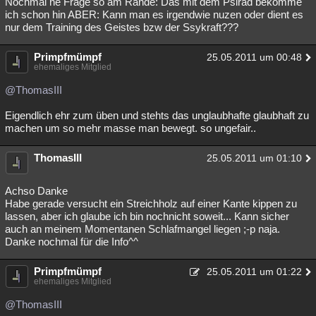
Nochmal ne Frage so am Rande: Das mit dem Psirad bekomme
ich schon hin ABER: Kann man es irgendwie nuzen oder dient es
nur dem Training des Geistes bzw der Ssykraft???
Primpfmümpf
25.05.2011 um 00:48
ehemaliges Mitglied
@ThomasIII
Eigendlich ehr zum üben und stehts das unglaubhafte glaubhaft zu
machen um so mehr masse man bewegt. so ungefair..
ThomasIII
25.05.2011 um 01:10
Achso Danke
Habe gerade versucht ein Streichholz auf einer Kante kippen zu
lassen, aber ich glaube ich bin nochnicht soweit... Kann sicher
auch an meinem Momentanen Schlafmangel liegen ;-p naja.
Danke nochmal für die Info^^
Primpfmümpf
25.05.2011 um 01:22
ehemaliges Mitglied
@ThomasIII