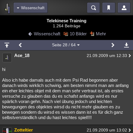
Wissenschaft
Bereiche
Telekinese Training
1.264 Beiträge
Echtzeit
Diskussionen
Blogs
Videos
Statistiken
Wissenschaft
10 Bilder
Mehr
Chat
Wiki
Neuigkeiten
3
Seite
28
/ 64
meine Rubriken
Ace_18
21.09.2009 um 12:33
Menschen
Wissenschaft
Politik
Mystery
Kriminalfälle
Spiritualität
Verschwörungen
Technologie
Ufologie
hi
Also ich habe damals auch mit dem Psi Rad begonnen aber
Natur
Umfragen
Unterhaltung
danach wirds wirklich schwirig, am besten nimmt man am anfang
weitere Rubriken
ein eher leichtes objet mit dem man sehr vertraut ist, als erstes
versuche zu glauben das du es schafst anfangs wird es nur
Philosophie
Träume
Orte
Esoterik
Literatur
spärlich voran gehn. Nach viel übung jedoch und leichten
bewegungen des objektes wirsd du nicht mehr glauben es zu
Astronomie
Helpdesk
Gruppen
Gaming
Filme
bewegen sondern du wirsd es wissen dann ist es für dich ganz
selbstverständlich und du hast leichtes spiel!!!!
Musik
Clash
Verbesserungen
Allmystery
English
Zotteltier
21.09.2009 um 13:02
Übersichten