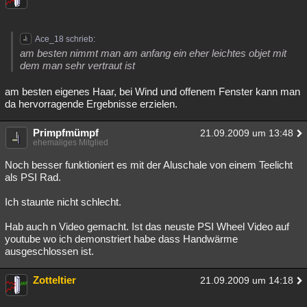
Besucht
Teilgenommen
Alle
Neue
Geschlossen
Ace_18 schrieb:
Lesenswert
Schlüsselwörter
am besten nimmt man am anfang ein eher leichtes objet mit
dem man sehr vertraut ist
am besten eigenes Haar, bei Wind und offenem Fenster kann man
da hervorragende Ergebnisse erzielen.
Primpfmümpf
21.09.2009 um 13:48
ehemaliges Mitglied
Noch besser funktioniert es mit der Aluschale von einem Teelicht
als PSI Rad.
Ich staunte nicht schlecht.
Hab auch n Video gemacht. Ist das neuste PSI Wheel Video auf
youtube wo ich demonstriert habe dass Handwärme
ausgeschlossen ist.
Zotteltier
21.09.2009 um 14:18