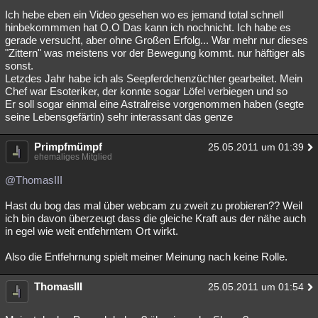
Ich hebe eben ein Video gesehen wo es jemand total schnell
hinbekommmen hat O.O Das kann ich nochnicht. Ich habe es
gerade versucht, aber ohne Großen Erfolg... War mehr nur dieses
"Zittern" was meistens vor der Bewegung kommt. nur häftiger als
sonst.
Letzdes Jahr habe ich als Seepferdchenzüchter gearbeitet. Mein
Chef war Esoteriker, der konnte sogar Löfel verbiegen und so
Er soll sogar einmal eine Astralreise vorgenommen haben (segte
seine Lebensgefärtin) sehr interassant das genze
Primpfmümpf
25.05.2011 um 01:39
ehemaliges Mitglied
@ThomasIII
Hast du bog das mal über webcam zu zweit zu probieren?? Weil
ich bin davon überzeugt dass die gleiche Kraft aus der nähe auch
in egel wie weit entfehrntem Ort wirkt.
Also die Entfehrnung spielt meiner Meinung nach keine Rolle.
ThomasIII
25.05.2011 um 01:54