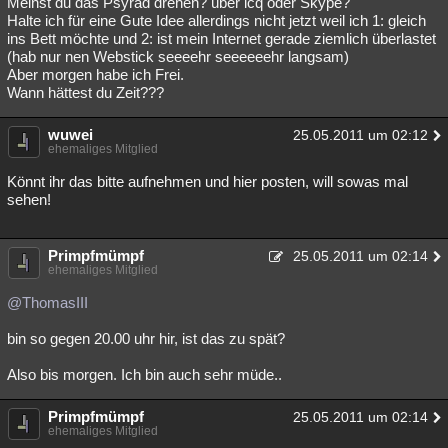
Meinst du das Psyrad drehen? über icq oder Skype?
Halte ich für eine Gute Idee allerdings nicht jetzt weil ich 1: gleich
ins Bett möchte und 2: ist mein Internet gerade ziemlich überlastet
(hab nur nen Webstick seeeehr seeeeeehr langsam)
Aber morgen habe ich Frei.
Wann hättest du Zeit???
wuwei
25.05.2011 um 02:12
ehemaliges Mitglied
Könnt ihr das bitte aufnehmen und hier posten, will sowas mal
sehen!
Primpfmümpf
25.05.2011 um 02:14
ehemaliges Mitglied
@ThomasIII
bin so gegen 20.00 uhr hir, ist das zu spät?
Also bis morgen. Ich bin auch sehr müde..
Primpfmümpf
25.05.2011 um 02:14
ehemaliges Mitglied