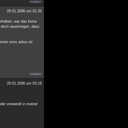
melden
29.01.2006 um 01:25
rhalten, war das keine
a doch rauskriegen, dass
armen sims antun ist
melden
29.01.2006 um 03:19
der verwandt in meiner