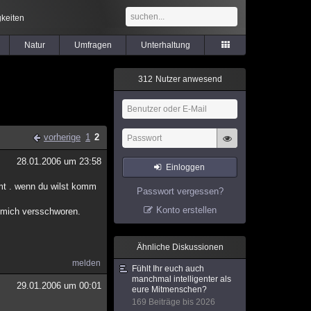
keiten
Natur
Umfragen
Unterhaltung
3
1
2
Nutzer anwesend
vorherige
1
2
28.01.2006 um 23:58
Einloggen
mmt . wenn du wilst komm
Passwort vergessen?
Konto erstellen
en mich versschworen.
Ähnliche Diskussionen
melden
Fühlt Ihr euch auch
manchmal intelligenter als
29.01.2006 um 00:01
eure Mitmenschen?
169 Beiträge bis 2026