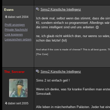
Sims2 Künstliche Intelligenz
Evans
dabei seit 2004
Ich denk mal, selbst wenn das stimmt, dass die sims
KI, sondern einfach so programmiert. Allerdings wä
Profil anzeigen
die sims intelligent sind und uns anbeten
Private Nachricht
Link kopieren
ne, ich glaub nicht wirklich dran, nur wenns so wär
Lesezeichen setzen
schon das letzte! (lol)
And what if the core is made of cheese? This is all best guess. Tha
[The Core]
Sims2 Künstliche Intelligenz
The_Sorcerer
Sims 2 ist einfach geil !
Wenn ich denke, was für kranke Familien man erste
Simsstadt.
dabei seit 2005
Alle leben in märchenhaften Palästen. Jeder hat ein