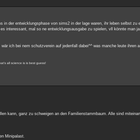
 in der entwicklungsphase von sims2 in der lage waren, ihr leben selbst zu e
r es interessant, mal so ne entwicklungsausgabe zu spielen, vll könnte man j
e, wär ich bei nem schutzverein auf jedenfall dabei^^ was manche leute ihren 
t's all science is is best guess!
llen kann, ganz zu schweigen an den Familienstammbaum. Alle sind miteinan
en Minipalast.