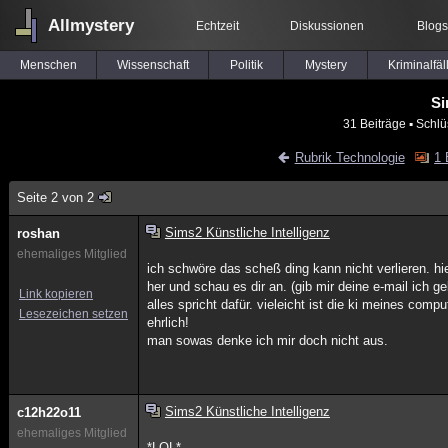
Allmystery
Echtzeit
Diskussionen
Blogs
Menschen
Wissenschaft
Politik
Mystery
Kriminalfäl
Si
31 Beiträge
▪ Schlü
Rubrik Technologie
1 
Seite 2 von 2
Sims2 Künstliche Intelligenz
roshan
ehemaliges Mitglied
ich schwöre das scheß ding kann nicht verlieren. h
her und schau es dir an. (gib mir deine e-mail ich g
Link kopieren
alles spricht dafür. vieleicht ist die ki meines com
Lesezeichen setzen
ehrlich!
man sowas denke ich mir doch nicht aus.
Sims2 Künstliche Intelligenz
c12h22o11
ehemaliges Mitglied
*LOL*