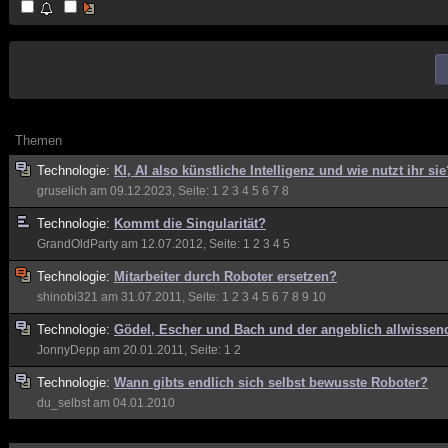
Themen
Technologie:
KI, AI also künstliche Intelligenz und wie nutzt ihr si
gruselich
am 09.12.2023, Seite:
1
2
3
4
5
6
7
8
Technologie:
Kommt die Singularität?
GrandOldParty
am 12.07.2012, Seite:
1
2
3
4
5
Technologie:
Mitarbeiter durch Roboter ersetzen?
shinobi321
am 31.07.2011, Seite:
1
2
3
4
5
6
7
8
9
10
Technologie:
Gödel, Escher und Bach und der angeblich allwisse
JonnyDepp
am 20.01.2011, Seite:
1
2
Technologie:
Wann gibts endlich sich selbst bewusste Roboter?
du_selbst
am 04.01.2010