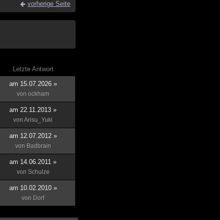
vorherige Seite
Letzte Antwort
am 15.07.2026 »
von
ockham
am 22.11.2013 »
von
Arisu_Yuki
am 12.07.2012 »
von
Badbrain
am 14.06.2011 »
von
Schulze
am 10.02.2010 »
von
Dorf