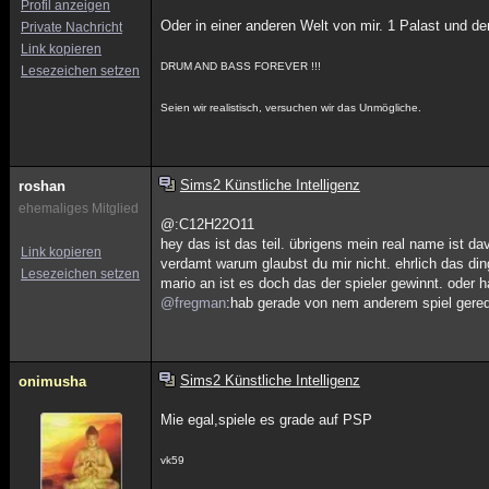
Profil anzeigen
Oder in einer anderen Welt von mir. 1 Palast und de
Private Nachricht
Link kopieren
DRUM AND BASS FOREVER !!!
Lesezeichen setzen
Seien wir realistisch, versuchen wir das Unmögliche.
Sims2 Künstliche Intelligenz
roshan
ehemaliges Mitglied
@:C12H22O11
hey das ist das teil. übrigens mein real name ist dav
Link kopieren
verdamt warum glaubst du mir nicht. ehrlich das din
Lesezeichen setzen
mario an ist es doch das der spieler gewinnt. oder 
@fregman
:hab gerade von nem anderem spiel gerede
Sims2 Künstliche Intelligenz
onimusha
Mie egal,spiele es grade auf PSP
vk59