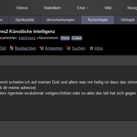
Videos
Statistiken
Chat
Wiki
Neuig
2
le
Spiritualität
Verschwörungen
Technologie
Ufologie
ms2 Künstliche Intelligenz
sselwörter:
Intelligenz
▪ Abonnieren:
Feed
E-Mail
Bild
Beobachten
Antworten
Suchen
Infos
iermit schwöre ich auf meinen Gott und allem was mir heilig ist dass das sti
eb dir meine adresse)
puters irgentwie evulutionär vortgeschritten oder so aber das teil hat sich geg