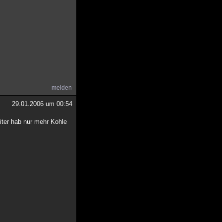
melden
29.01.2006 um 00:54
iter hab nur mehr Kohle