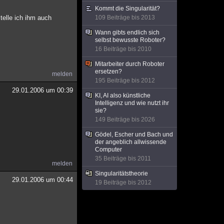
Kommt die Singularität?
telle ich ihm auch
109 Beiträge bis 2013
Wann gibts endlich sich
selbst bewusste Roboter?
16 Beiträge bis 2010
Mitarbeiter durch Roboter
ersetzen?
melden
195 Beiträge bis 2012
29.01.2006 um 00:39
KI, AI also künstliche
Intelligenz und wie nutzt ihr
sie?
149 Beiträge bis 2026
Gödel, Escher und Bach und
der angeblich allwissende
Computer
35 Beiträge bis 2011
melden
Singularitätstheorie
29.01.2006 um 00:44
19 Beiträge bis 2012