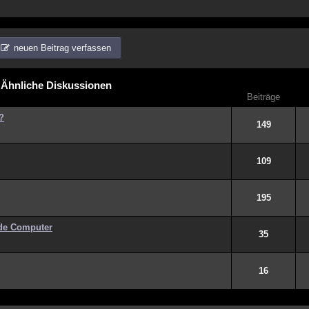
neuen Beitrag verfassen
Ähnliche Diskussionen
Beiträge
e?
149
109
195
nde Computer
35
16