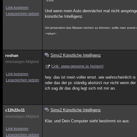
Link kopieren
Und wenn mein Auto demnächst mal nicht anspringen 
Lesezeichen setzen
künstliche Intelligenz.
Um jemandem das Wasser reichen zu können, sollte man zuerst e
-=ebai=-
Sims2 Künstliche Intelligenz
roshan
ehemaliges Mitglied
Link: www.genome.jp (extern)
Link kopieren
hey. das ist mein voller ernst. wie wahrscheinlich 
Lesezeichen setzen
oder das der pc ständig abstürzt nur nicht wenn der 
ich sag dir das ding legt sich mit mir an.
Sims2 Künstliche Intelligenz
c12h22o11
ehemaliges Mitglied
Klar, und Dein Computer sieht bestimmt so aus:
Link kopieren
Lesezeichen setzen