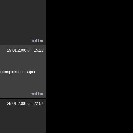
melden
29.01.2006 um 15:22
uterspiels seit super
melden
29.01.2006 um 22:07