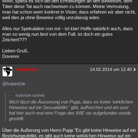
MMn. spießt es sich bei den Ermittlungen an den Beweisen, dem
Täter diese Tat auch nachweisen zu können. Meine Vermutung,
man hat schon wem konkret in Visier, dass erfahren wir aber nicht,
weil dies ja ohne Beweise völlig unzulässig wäre.
Alles nur Spekulation von mir - ist klar! Hoffe natürlich auch, dass
man so wenig nun liest von dem Fall, ist doch ein gutes
Zeichen!???
Lieben Gruß,
Doverex
x-aequitas
14.02.2014 um 12:40
@hubertzle
hubertzle schrieb:
Mich lässt die Äusserung von Pupp, dass es keine 'wirklichen
Hinweise auf ein Sexualdelikt ' gibt, aufhorchen und ein user
hat hier auch mal eine Frage des WIE sie aufgefunden wurde
gestellt.
Über die Äußerung von Herrn Pupp "Es gibt keine Hinweise auf ein
Beziehungsdelikt, es gibt auch keine wirklichen Hinweise auf ein