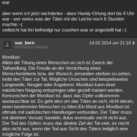
war
aber wenn ich jetzt nachdenke - dass Handy-Ortung dort bis 6 Uhr
war - wer weiss was der Täter mit der Leiche noch 6 Stunden
machte :-(
vielleicht hat ihn befriedigt nur zusehen was er angestellt hat :-(
sue_bern
14.02.2014 um 21:18
ehemaliges Mitglied
Mordlust
Allein die Tötung eines Menschen an sich ist Zweck der
Tathandlung. Die Freude an der Vernichtung eines
Menschenlebens bzw. der Wunsch, jemanden sterben zu sehen,
treibt den Täter zur Tat. Mögliche Ursachen sind beispielsweise
Langeweile, Neugier oder Angeberei. Mordlust kann einer
natürlichen Neigung entspringen oder gezielt trainiert werden.
Kennzeichen der Mordlust ist, dass das Opfer vollkommen
austauschbar ist. Es geht also um das Töten an sich, nicht darum,
einen bestimmten Menschen zu töten.Ein Mord aus Mordlust ist
oftmals mit sadistischen Handlungen verbunden. Der Täter muss
mit direktem Vorsatz handeln, dolus eventualis reicht nicht aus.
Der Tod des Opfers muss das direkte Ziel der Tat sein, es reicht
also nicht aus, wenn der Tod aus Sicht des Täters lediglich eine
mögliche Folge ist.