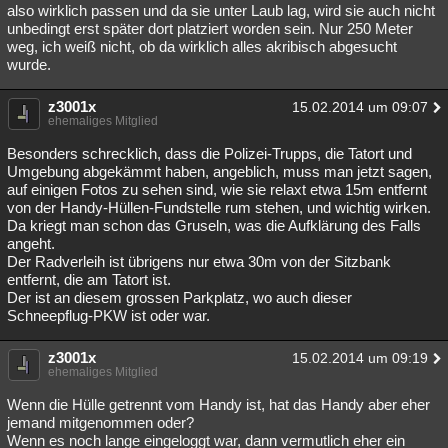
also wirklich passen und da sie unter Laub lag, wird sie auch nicht
unbedingt erst später dort platziert worden sein. Nur 250 Meter
weg, ich weiß nicht, ob da wirklich alles akribisch abgesucht
wurde.
z3001x
15.02.2014 um 09:07
ehemaliges Mitglied
Besonders schrecklich, dass die Polizei-Trupps, die Tatort und
Umgebung abgekämmt haben, angeblich, muss man jetzt sagen,
auf einigen Fotos zu sehen sind, wie sie relaxt etwa 15m entfernt
von der Handy-Hüllen-Fundstelle rum stehen, und wichtig wirken.
Da kriegt man schon das Gruseln, was die Aufklärung des Falls
angeht.
Der Radverleih ist übrigens nur etwa 30m von der Sitzbank
entfernt, die am Tatort ist.
Der ist an diesem grossen Parkplatz, wo auch dieser
Schneepflug-PKW ist oder war.
z3001x
15.02.2014 um 09:19
ehemaliges Mitglied
Wenn die Hülle getrennt vom Handy ist, hat das Handy aber eher
jemand mitgenommen oder?
Wenn es noch lange eingeloggt war, dann vermutlich eher ein