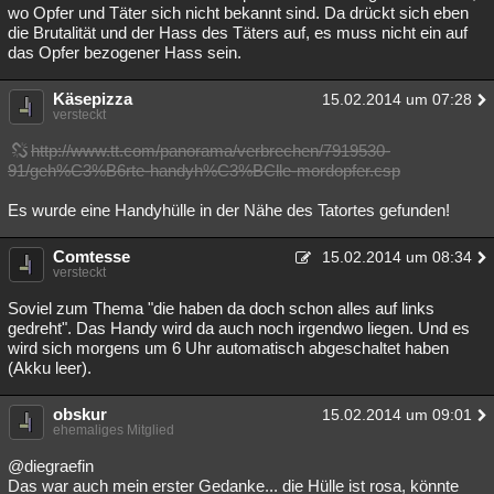
wo Opfer und Täter sich nicht bekannt sind. Da drückt sich eben
die Brutalität und der Hass des Täters auf, es muss nicht ein auf
das Opfer bezogener Hass sein.
Käsepizza
15.02.2014 um 07:28
versteckt
http://www.tt.com/panorama/verbrechen/7919530-
91/geh%C3%B6rte-handyh%C3%BClle-mordopfer.csp
Es wurde eine Handyhülle in der Nähe des Tatortes gefunden!
Comtesse
15.02.2014 um 08:34
versteckt
Soviel zum Thema "die haben da doch schon alles auf links
gedreht". Das Handy wird da auch noch irgendwo liegen. Und es
wird sich morgens um 6 Uhr automatisch abgeschaltet haben
(Akku leer).
obskur
15.02.2014 um 09:01
ehemaliges Mitglied
@diegraefin
Das war auch mein erster Gedanke... die Hülle ist rosa, könnte