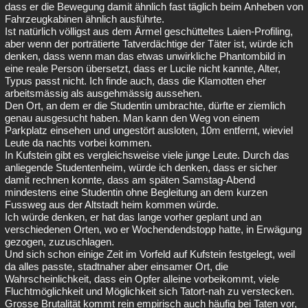
dass er die Bewegung damit ähnlich fast täglich beim Anheben von
Fahrzeugkabinen ähnlich ausführte.
Ist natürlich völligst aus dem Ärmel geschütteltes Laien-Profiling,
aber wenn der porträtierte Tatverdächtige der Täter ist, würde ich
denken, dass wenn man das etwas unwirkliche Phantombild in
eine reale Person übersetzt, dass er Lucile nicht kannte, Alter,
Typus passt nicht. Ich finde auch, dass die Klamotten eher
arbeitsmässig als ausgehmässig aussehen.
Den Ort, an dem er die Studentin umbrachte, dürfte er ziemlich
genau ausgesucht haben. Man kann den Weg von einem
Parkplatz einsehen und ungestört ausloten, 10m entfernt, wieviel
Leute da nachts vorbei kommen.
In Kufstein gibt es vergleichsweise viele junge Leute. Durch das
anliegende Studentenheim, würde ich denken, dass er sicher
damit rechnen konnte, dass am späten Samstag-Abend
mindestens eine Studentin ohne Begleitung an dem kurzen
Fussweg aus der Altstadt heim kommen würde.
Ich würde denken, er hat das lange vorher geplant und an
verschiedenen Orten, wo er Wochendendstopp hatte, in Erwägung
gezogen, zuzuschlagen.
Und sich schon einige Zeit im Vorfeld auf Kufstein festgelegt, weil
da alles passte, stadtnaher aber einsamer Ort, die
Wahrscheinlichkeit, dass ein Opfer alleine vorbeikommt, viele
Fluchtmöglichkeit und Möglichkeit sich Tatort-nah zu verstecken.
Grosse Brutalität kommt rein empirisch auch häufig bei Taten vor,