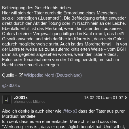
Befriedigung des Geschlechtstriebes
Hier will sich der Täter durch die Ermordung eines Menschen
sexuell befriedigen („Lustmord“). Die Befriedigung erfolgt entweder
direkt durch den Akt der Tötung oder im Nachhinein an der Leiche.
Ebenfalls erfüllt ist das Merkmal, wenn der Täter den Tod seines
Opfers bei einer Vergewaltigung billigend in Kauf nimmt, das heißt
Gewalt anwendet und sich darüber im Klaren ist, dass sein Opfer
dadurch möglicherweise stirbt. Auch ist das Mordmerkmal – in von
der Lehre teilweise als zu ausufernd kritisierten Weise – vom BGH
dann als gegeben angesehen worden, wenn der Täter Videos,
Fotos oder Tonaufnahmen von der Tötung herstellt, um sich im
Nachhinein sexuell zu erregen.
Quelle -
Wikipedia: Mord (Deutschland)
@z3001x
z3001x
15.02.2014 um 01:07
ehemaliges Mitglied
Also ich denke ja auch eher wie
@foxp3
dass der Täter aus purer
Mordlust handelte.
Ich denk dass es ein eher einfacher Mensch ist und dass das
"Werkzeug" eins ist, dass er quasi täglich benutzt hat. Und selbst,