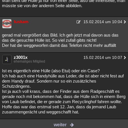
Man sieht die Hülle ja nur von einer Seite, also die Innenseite, man
müsste sie von der anderen Seite abbilden.
tuskam
15.02.2014 um 10:04
gerad mal vergrößert das Bild. Ich geh jetzt mal davon aus das
das die gesuchte Hülle ist. So viel zufall gibts nicht!
Der hat die weggeworfen damit das Telefon nicht mehr auffällt
z3001x
15.02.2014 um 10:07
ehemaliges Mitglied
Ist es eigentlich eine Hülle (also Etui) oder ein Case?
Ich hab auch eine Handyhülle aus Leder, die ist aber nicht fest auf
dem Handy drauf. Sondern nur so ein zusätzliches
Schutzdingens.
Ist ja auch voll krass, dass der Finder aus dem Radgeschäft es
gerade noch mit bekommen hat, dass die Hülle sich in einem Berg
von Laub befindet, die er gerade zum Recyclinghof fahren wollte.
Hoffe das war das erstmal seit 12. Jan, dass da jemand Laub
zusammengerächt und weggeschafft hat.
weiter