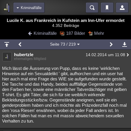
Kriminalfälle
Bereiche
Lucile K. aus Frankreich in Kufstein am Inn-Ufer ermordet
4.352 Beiträge
Echtzeit
Diskussionen
Blogs
Videos
Statistiken
Kriminalfälle
187 Bilder
Mehr
Chat
Wiki
Neuigkeiten
Seite
73
/ 219
meine Rubriken
hubertzle
14.02.2014 um 11:08
Menschen
Wissenschaft
Politik
Mystery
Kriminalfälle
ehemaliges Mitglied
Spiritualität
Verschwörungen
Technologie
Ufologie
Mich lässt die Äusserung von Pupp, dass es keine 'wirklichen
Hinweise auf ein Sexualdelikt ' gibt, aufhorchen und ein user hat
hier auch mal eine Frage des WIE sie aufgefunden wurde gestellt.
Natur
Umfragen
Unterhaltung
Die Tasche und das Handy, beides aufffällige Gegenstände von
weitere Rubriken
den Farben her, sowie eine männlicher Tatverdächtiger mit gelben
T-shirt. Es gibt Täter, die sich für sie weiblich wirkende
Philosophie
Träume
Orte
Esoterik
Literatur
Bekleidungsstücke/bzw. Gegenstände aneignen, weil sie ein
genderproblem haben und ich möchte als Präzedenzfall noch mal
Astronomie
Helpdesk
Gruppen
Gaming
Filme
den 'rosa Riesen' erwähnen, wobei da jeder Fall anders ist. In
solchen Fällen hat man es mit massiv abweichendem sexuellen
Musik
Clash
Verbesserungen
Allmystery
English
Verhalten zu tun.
Übersichten