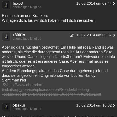
foxp3
15.02.2014 um 09:44
ehemaliges Mitglied
Eins noch an den Kranken:
Wir jagen dich, bis wir dich haben. Fühl dich nie sicher!
z3001x
15.02.2014 um 09:57
ehemaliges Mitglied
Aber so ganz nüchtern betrachtet. Ein Hülle mit rosa Rand ist was
anderes, als eine die durchgehend rosa ist. Auf der anderen Seite,
wieviel iPhone-Cases liegen in Tatortnähe rum? Entweder eine Info
ist falsch, oder es ist ein anderes Case. Aber erst mal muss es
zugeordnet werden.
Auf dem Fahndungsplakat ist das Case durchgehend pink und
dass sei angeblich ein Originalphoto von Luciles Handy.
Sieht man hier:
http://www.oberndorf-
tirol.at/asp_service/upload/content/Sonderfahndung-
Toetungsdelikt-an-franzoesischer-Studentin-in-Kufstein.pdf
obskur
15.02.2014 um 10:02
ehemaliges Mitglied