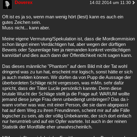
Doverex
14.02.2014 um 11:30
Besucht
Teilgenommen
Alle
Neue
Geschlossen
Oft ist es ja so, wenn man wenig hört (liest) kann es auch ein
Lesenswert
Schlüsselwörter
gutes Zeichen sein.
Muss nicht... kann aber.
Meine eigene Vermutung/Spekulation ist, dass die Mordkommision
schon längst einen Verdächtigen hat, aber wegen der dürftigen
Beweis oder Spurenlage hier ja niemanden konkret verdächtigen
kann/darf und dies auch dann der Öffentlichkeit nicht sagen kann.
Das dieses männliche "Phantom" auf dem Bild mit der Tat wohl
dringend was zu tun hat, erscheint mir logisch, sonst hätte er sich
ja auch melden können. Wir dürfen da von Pupp die Aussage der
überbordeten Schläge nicht vergessen, was mMn. sehr dafür
spricht, dass der Täter Lucile persönlich kannte. Denn diese
brutale Wucht der Schläge stellt ja die Frage auf: WARUM wollte
jemand diese junge Frau denn unbediengt umbringen? Das da i-
wann vorher was war, mit einer Person, die sie dann abgepasst
hat auf dem Weg zu ihren Freundinnen, scheint mir auf alle Fälle
logischer zu sein, als der völlig Unbekannte, der sich dort einfach
nur herumtrieb und auf ein Opfer wartete. Ist auch in der reinen
Statistik der Mordfälle eher unwahrscheinlich.