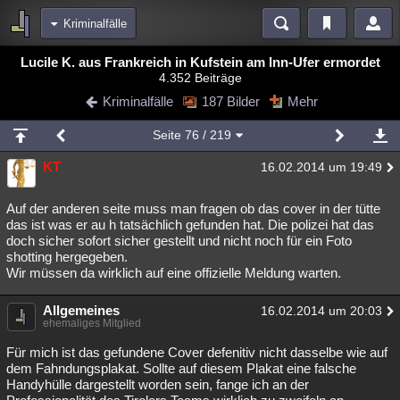
Kriminalfälle
Bereiche
Lucile K. aus Frankreich in Kufstein am Inn-Ufer ermordet
4.352 Beiträge
Echtzeit
Diskussionen
Blogs
Videos
Statistiken
Kriminalfälle
187 Bilder
Mehr
Chat
Wiki
Neuigkeiten
Seite
76
/ 219
meine Rubriken
KT
16.02.2014 um 19:49
Menschen
Wissenschaft
Politik
Mystery
Kriminalfälle
Spiritualität
Verschwörungen
Technologie
Ufologie
Auf der anderen seite muss man fragen ob das cover in der tütte
das ist was er au h tatsächlich gefunden hat. Die polizei hat das
doch sicher sofort sicher gestellt und nicht noch für ein Foto
Natur
Umfragen
Unterhaltung
shotting hergegeben.
weitere Rubriken
Wir müssen da wirklich auf eine offizielle Meldung warten.
Philosophie
Träume
Orte
Esoterik
Literatur
Allgemeines
16.02.2014 um 20:03
ehemaliges Mitglied
Astronomie
Helpdesk
Gruppen
Gaming
Filme
Für mich ist das gefundene Cover defenitiv nicht dasselbe wie auf
Musik
Clash
Verbesserungen
Allmystery
English
dem Fahndungsplakat. Sollte auf diesem Plakat eine falsche
Handyhülle dargestellt worden sein, fange ich an der
Übersichten