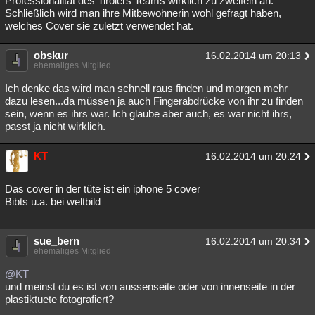
Professionalität des Tirolers Teams wirklich zu zweifeln an.
Schließlich wird man ihre Mitbewohnerin wohl gefragt haben,
Besucht
Teilgenommen
Alle
Neue
Geschlossen
welches Cover sie zuletzt verwendet hat.
Lesenswert
Schlüsselwörter
obskur
16.02.2014 um 20:13
ehemaliges Mitglied
Ich denke das wird man schnell raus finden und morgen mehr
dazu lesen...da müssen ja auch Fingerabdrücke von ihr zu finden
sein, wenn es ihrs war. Ich glaube aber auch, es war nicht ihrs,
passt ja nicht wirklich.
KT
16.02.2014 um 20:24
Das cover in der tüte ist ein iphone 5 cover
Bibts u.a. bei weltbild
sue_bern
16.02.2014 um 20:34
ehemaliges Mitglied
@KT
und meinst du es ist von aussenseite oder von innenseite in der
plastiktuete fotografiert?