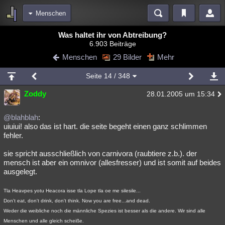
Menschen
Bereiche
Was haltet ihr von Abtreibung?
6.903 Beiträge
Echtzeit
Diskussionen
Blogs
Videos
Statistiken
Menschen
29 Bilder
Mehr
Chat
Wiki
Neuigkeiten
Seite
14
/ 348
meine Rubriken
Zoddy
28.01.2005 um 15:34
Menschen
Wissenschaft
Politik
Mystery
Kriminalfälle
Spiritualität
Verschwörungen
Technologie
Ufologie
@blahblah
:
uiuiui! also das ist hart. die seite begeht einen ganz schlimmen
fehler.
Natur
Umfragen
Unterhaltung
weitere Rubriken
sie spricht ausschließlich von carnivora (raubtiere z.b.). der
mensch ist aber ein omnivor (allesfresser) und ist somit auf beides
Philosophie
Träume
Orte
Esoterik
Literatur
ausgelegt.
Astronomie
Helpdesk
Gruppen
Gaming
Filme
Tla Heavpes yotu Heacora isse tla Lope tla oe me silesile...
Don't eat, don't drink, don't think. Now you are free...and dead.
Musik
Clash
Verbesserungen
Allmystery
English
Weder die weibliche noch die männliche Spezies ist besser als die andere. Wir sind alle
Übersichten
Menschen und alle gleich scheiße.