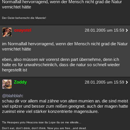
Normalfall hervorragend, wenn der Mensch nicht grad die Natur
vernichtet hätte
Der Geist beherrscht die Materie!
oxayotel
28.01.2005 um 15:59
im Normalfall hervorragend, wenn der Mensch nicht grad die Natur
vernichtet hätte
eben, also müssen wir vorerst denn part übernehme, denn ich
halte es für unwahrscheinlich, dass die natur so schnell wieder
hergestellt ist
Zoddy
28.01.2005 um 15:59
@blahblah
:
schau dir vor allem mal zähne von alten mumien an. die sind meist
viel spitzer und besser zum reißen geeignet. auch der magen hatte
zueinst eine viel stärker konzentrierte magensäure.
Tla Heavpes yotu Heacora isse tla Lope tla oe me silesile...
Don't eat, don't drink, don't think. Now you are free...and dead.