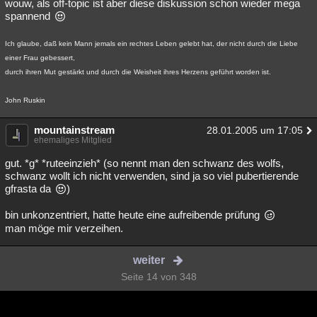
wouw, als off-topic ist aber diese diskussion schon wieder mega
spannend
Ich glaube, daß kein Mann jemals ein rechtes Leben gelebt hat, der nicht durch die Liebe
einer Frau gebessert,
durch ihren Mut gestärkt und durch die Weisheit ihres Herzens geführt worden ist.
John Ruskin
mountainstream
28.01.2005 um 17:05
ehemaliges Mitglied
gut. *g* *ruteeinzieh* (so nennt man den schwanz des wolfs,
schwanz wollt ich nicht verwenden, sind ja so viel pubertierende
gfrasta da
)
bin unkonzentriert, hatte heute eine aufreibende prüfung
man möge mir verzeihen.
weiter
Seite 14 von 348