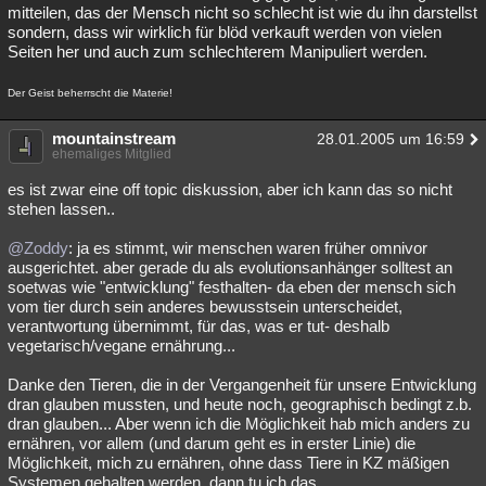
mitteilen, das der Mensch nicht so schlecht ist wie du ihn darstellst
sondern, dass wir wirklich für blöd verkauft werden von vielen
Seiten her und auch zum schlechterem Manipuliert werden.
Der Geist beherrscht die Materie!
mountainstream
28.01.2005 um 16:59
ehemaliges Mitglied
es ist zwar eine off topic diskussion, aber ich kann das so nicht
stehen lassen..
@Zoddy
: ja es stimmt, wir menschen waren früher omnivor
ausgerichtet. aber gerade du als evolutionsanhänger solltest an
soetwas wie "entwicklung" festhalten- da eben der mensch sich
vom tier durch sein anderes bewusstsein unterscheidet,
verantwortung übernimmt, für das, was er tut- deshalb
vegetarisch/vegane ernährung...
Danke den Tieren, die in der Vergangenheit für unsere Entwicklung
dran glauben mussten, und heute noch, geographisch bedingt z.b.
dran glauben... Aber wenn ich die Möglichkeit hab mich anders zu
ernähren, vor allem (und darum geht es in erster Linie) die
Möglichkeit, mich zu ernähren, ohne dass Tiere in KZ mäßigen
Systemen gehalten werden, dann tu ich das.