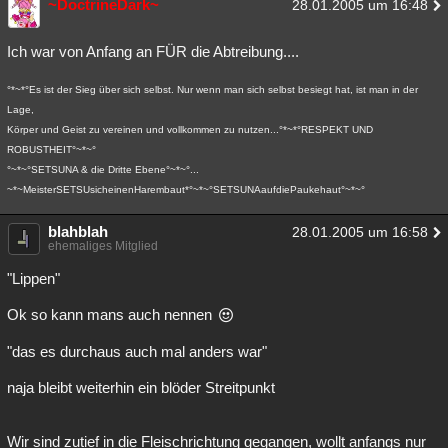
~DoctrineDark~
28.01.2005 um 16:48
Ich war von Anfang an FÜR die Abtreibung....
°*~*°Es ist der Sieg über sich selbst. Nur wenn man sich selbst besiegt hat, ist man in der
Lage,
Körper und Geist zu vereinen und vollkommen zu nutzen...°*~*°RESPEKT UND
ROBUSTHEIT°~*~°
°~*~°SETSUNA & die Dritte Ebene°~*~°...
~*~MeisterSETSUsicheinenHarembaut*°~*~°SETSUNAaufdiePaukehaut°~*~°
blahblah
28.01.2005 um 16:58
ehemaliges Mitglied
"Lippen"
Ok so kann mans auch nennen
"das es durchaus auch mal anders war"
naja bleibt weiterhin ein blöder Streitpunkt
Wir sind zutief in die Fleischrichtung gegangen, wollt anfangs nur