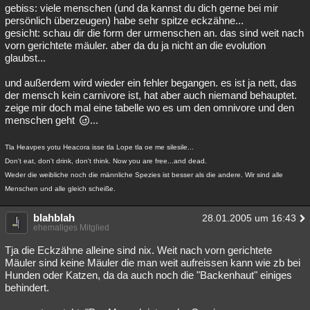
gebiss: viele menschen (und da kannst du dich gerne bei mir
persönlich überzeugen) habe sehr spitze eckzähne...
gesicht: schau dir die form der urmenschen an. das sind weit nach
vorn gerichtete mäuler. aber da du ja nicht an die evolution
glaubst...
und außerdem wird wieder ein fehler begangen. es ist ja nett, das
der mensch kein carnivore ist, hat aber auch niemand behauptet.
zeige mir doch mal eine tabelle wo es um den omnivore und den
menschen geht
...
Tla Heavpes yotu Heacora isse tla Lope tla oe me silesile...
Don't eat, don't drink, don't think. Now you are free...and dead.
Weder die weibliche noch die männliche Spezies ist besser als die andere. Wir sind alle
Menschen und alle gleich scheiße.
blahblah
28.01.2005 um 16:43
ehemaliges Mitglied
Tja die Eckzähne alleine sind nix. Weit nach vorn gerichtete
Mäuler sind keine Mäuler die man weit aufreissen kann wie zb bei
Hunden oder Katzen, da da auch noch die "Backenhaut" einiges
behindert.