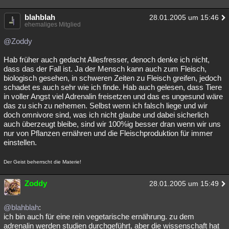
Besucht
Teilgenommen
Alle
Neue
Geschlossen
blahblah
28.01.2005 um 15:46
ehemaliges Mitglied
Lesenswert
Schlüsselwörter
@Zoddy
Hab früher auch gedacht Allesfresser, denoch denke ich nicht,
dass das der Fall ist. Ja der Mensch kann auch zum Fleisch,
biologisch gesehen, in schweren Zeiten zu Fleisch greifen, jedoch
schadet es auch sehr wie ich finde. Hab auch gelesen, dass Tiere
in voller Angst viel Adrenalin freisetzen und das es ungesund wäre
das zu sich zu nehemen. Selbst wenn ich falsch liege und wir
doch omnivore sind, was ich nicht glaube und dabei sicherlich
auch überzeugt bleibe, sind wir 100%ig besser dran wenn wir uns
nur von Pflanzen ernähren und die Fleischproduktion für immer
einstellen.
Der Geist beherrscht die Materie!
Zoddy
28.01.2005 um 15:49
@blahblah
:
ich bin auch für eine rein vegetarische ernährung. zu dem
adrenalin werden studien durchgeführt, aber die wissenschaft hat