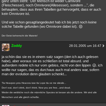
ganz unten steht: "Der Mensch ist weder Carnivore
(Fleischesser), noch Omnivore(Allesesser), sondern ...", die
behaupten, dass aus ihren Tabellen gut hervorgeht, dass er auch
kein Omnivore ist.
Und wie schon gesagt/angedeutet hab ich bis jetzt noch keine
solche Tabelle gefunden (wo Omnivore dabei ist).
Der Geist beherrscht die Materie!
Zoddy
28.01.2005 um 16:47
ja schön das sie es in einem satz sagen (den ich auch gelesen
habe), aber woraus sie es schließen ist total absurd. und
außerdem redete ich nur vom gebiss, nicht von den lippen
. ich
wollte nur sagen, das es durchaus auch mal anders war, sofern
man der evolution denn glauben schenkt...
Tla Heavpes yotu Heacora isse tla Lope tla oe me silesile...
Don't eat, don't drink, don't think. Now you are free...and dead.
Weder die weibliche noch die männliche Spezies ist besser als die andere. Wir sind alle
Menschen und alle gleich scheiße.