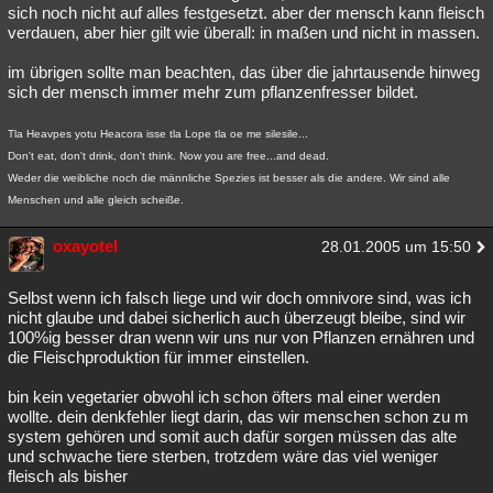
sich noch nicht auf alles festgesetzt. aber der mensch kann fleisch
verdauen, aber hier gilt wie überall: in maßen und nicht in massen.
im übrigen sollte man beachten, das über die jahrtausende hinweg
sich der mensch immer mehr zum pflanzenfresser bildet.
Tla Heavpes yotu Heacora isse tla Lope tla oe me silesile...
Don't eat, don't drink, don't think. Now you are free...and dead.
Weder die weibliche noch die männliche Spezies ist besser als die andere. Wir sind alle
Menschen und alle gleich scheiße.
oxayotel
28.01.2005 um 15:50
Selbst wenn ich falsch liege und wir doch omnivore sind, was ich
nicht glaube und dabei sicherlich auch überzeugt bleibe, sind wir
100%ig besser dran wenn wir uns nur von Pflanzen ernähren und
die Fleischproduktion für immer einstellen.
bin kein vegetarier obwohl ich schon öfters mal einer werden
wollte. dein denkfehler liegt darin, das wir menschen schon zu m
system gehören und somit auch dafür sorgen müssen das alte
und schwache tiere sterben, trotzdem wäre das viel weniger
fleisch als bisher