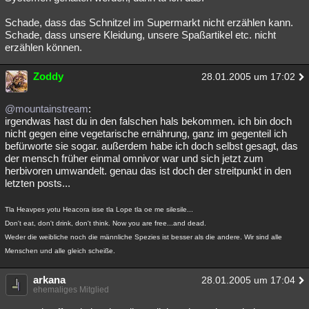
Schade, dass das Schnitzel im Supermarkt nicht erzählen kann.
Schade, dass unsere Kleidung, unsere Spaßartikel etc. nicht
erzählen können.
Zoddy
28.01.2005 um 17:02
@mountainstream
:
irgendwas hast du in den falschen hals bekommen. ich bin doch
nicht gegen eine vegetarische ernährung, ganz im gegenteil ich
befürworte sie sogar. außerdem habe ich doch selbst gesagt, das
der mensch früher einmal omnivor war und sich jetzt zum
herbivoren umwandelt. genau das ist doch der streitpunkt in den
letzten posts...
Tla Heavpes yotu Heacora isse tla Lope tla oe me silesile...
Don't eat, don't drink, don't think. Now you are free...and dead.
Weder die weibliche noch die männliche Spezies ist besser als die andere. Wir sind alle
Menschen und alle gleich scheiße.
arkana
28.01.2005 um 17:04
ehemaliges Mitglied