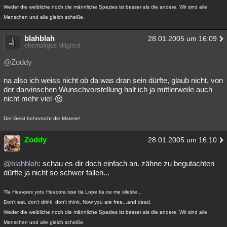
Weder die weibliche noch die männliche Spezies ist besser als die andere. Wir sind alle
Menschen und alle gleich scheiße.
blahblah
28.01.2005 um 16:09
ehemaliges Mitglied
@Zoddy
na also ich weiss nicht ob da was dran sein dürfte, glaub nicht, von
der darvinschen Wunschvorstellung halt ich ja mittlerweile auch
nicht mehr viel
Der Geist beherrscht die Materie!
Zoddy
28.01.2005 um 16:10
@blahblah
: schau es dir doch einfach an. zähne zu begutachten
dürfte ja nicht so schwer fallen...
Tla Heavpes yotu Heacora isse tla Lope tla oe me silesile...
Don't eat, don't drink, don't think. Now you are free...and dead.
Weder die weibliche noch die männliche Spezies ist besser als die andere. Wir sind alle
Menschen und alle gleich scheiße.