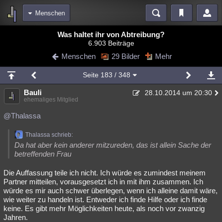
Menschen
Bereiche
Was haltet ihr von Abtreibung?
6.903 Beiträge
Echtzeit
Diskussionen
Blogs
Videos
Statistiken
Menschen
29 Bilder
Mehr
Chat
Wiki
Neuigkeiten
2
Seite
183
/ 348
meine Rubriken
Bauli
28.10.2014 um 20:30
Menschen
Wissenschaft
Politik
Mystery
Kriminalfälle
ehemaliges Mitglied
Spiritualität
Verschwörungen
Technologie
Ufologie
@Thalassa
Natur
Umfragen
Unterhaltung
Thalassa schrieb:
Da hat aber kein anderer mitzureden, das ist allein Sache der
weitere Rubriken
betreffenden Frau
Philosophie
Träume
Orte
Esoterik
Literatur
Die Auffassung teile ich nicht. Ich würde es zumindest meinem
Partner mitteilen, vorausgesetzt ich in mit ihm zusammen. Ich
Astronomie
Helpdesk
Gruppen
Gaming
Filme
würde es mir auch schwer überlegen, wenn ich alleine damit wäre,
wie weiter zu handeln ist. Entweder ich finde Hilfe oder ich finde
Musik
Clash
Verbesserungen
Allmystery
English
keine. Es gibt mehr Möglichkeiten heute, als noch vor zwanzig
Jahren.
Übersichten