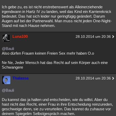
Besucht
Teilgenommen
Alle
Neue
Geschlossen
Ich gebe zu, es ist nicht erstrebenswert als Alleinerziehende
irgendwann in Hartz IV zu landen, weil das Kind ein Karriereknick
Lesenswert
Schlüsselwörter
bedeutet. Das hat sich leider nur geringfügig geändert. Darum
Augen auf bei der Partnerwahl. Man muss nicht jeden One-Night-
Stand mit nach Hause nehmen.
Luna100
28.10.2014 um 20:36
@Bauli
Also dürfen Frauen keinen Freien Sex mehr haben O.o
Ne Ne, Jeder Mensch hat das Recht auf sein Körper auch eine
Schwangere
Thalassa
28.10.2014 um 20:36
@Bauli
Du kannst das ja halten und entscheiden, wie du willst. Aber du
hast nicht das Recht, einer Frau in ihre Entscheidung reinzureden,
geschweige denn, sie zu verurteilen. Das kannst du zuhause vor
deinem Spiegelim Selbstgespräch machen.