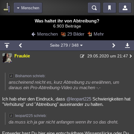
Menschen
Bereiche
Was haltet ihr von Abtreibung?
6.903 Beiträge
Echtzeit
Diskussionen
Blogs
Videos
Statistiken
Menschen
29 Bilder
Mehr
Chat
Wiki
Neuigkeiten
2
Seite
279
/ 348
meine Rubriken
Fraukie
29.05.2020 um 21:47
Menschen
Wissenschaft
Politik
Mystery
Kriminalfälle
Spiritualität
Verschwörungen
Technologie
Ufologie
Bishamon schrieb:
Natur
Umfragen
Unterhaltung
anscheinend reicht es, kurz Abtreibung zu erwähnen, um
daraus ein Pro-Abtreibung-Video zu machen -.-
weitere Rubriken
Ich hab eher den Eindruck, dass
@leopart225
Schwierigkeiten hat
Philosophie
Träume
Orte
Esoterik
Literatur
"Verhütung" und "Abtreibung" auseinander zu halten.
Astronomie
Helpdesk
Gruppen
Gaming
Filme
leopart225 schrieb:
da muss ich ja gar nicht anfangen wenn ihr so das dreht.
Musik
Clash
Verbesserungen
Allmystery
English
Übersichten
Entweder hast Du hier eine entschuldbare Wissenslücke oder Du