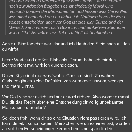
lebt und wenn du vergewaltigt wurdest kannst du es immer
noch zur Adoption freigeben es ist eindeutig Mord! Und
natürlich können die Menschen tun und lassen was Sie wollen
was nicht bedeuted das es richtig ist! Natürlich kann die Frau
selbst entscheiden aber vor Gott ist dies klar Sünde und der
Mensch kann immer noch Buse tun und umkehren aber eine
wahre Christin würde aus liebe zu Gott nicht abtreiben
Ach ein Bibelforscher war klar und ich klaub den Stein noch aif den
du wirfst.
Leere Worte und großes Blablabla. Darum habe ich mir den
Beitrag nicht mal wirklich durchgelesen.
Du weißt ja nicht mal was 'wahre Christen sind'. Zu wahren
Christen gibt es keine Definition von wahr oder unwahr, weniger
und mehr Christ.
Vor Gott sind wir gleich und nur er wird richten. Also woher nimmst
DU dir das Recht über eine Entscheidung dir völlig unbekannter
Menschen zu urteilen?
Sei doch froh, wenn dir so eine Situation nicht passieren wird. Ich
kann dir jetzt schon sagen, Menschen wie du es einer bist, würden
an solchen Entscheidungen zerbrechen. Und spar dir dein