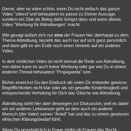
Gerne, aber es wäre schön, wenn Du nicht einfach das ganze
Video "zitierst"und behauptest es passe zu Deiner Aussage,
sondern ein Zitat als Beleg dafür bringst dass und wann dieses
Video "Werbung für Abtreibungen" macht.
Wie gesagt äußert sich nur
eine
der Frauen hier überhaupt zu dem
Thema Abtreibung, bezieht das auch nur auf sich ganz persönlich
und dann gibt es am Ende noch einen Verweis auf ein anderes
Video.
In dem restlichen Video ist nicht einmal die Rede von Abtreibung,
von daher kann es auch keine Werbung oder gar wie Du in einem
anderen Thread behauptest "Propaganda" sein.
Bisher erweckst Du den Eindruck als seien Dir entweder gewisse
Begrifflichkeiten nicht klar oder als sei gewollte Kinderlosigkeit und
entsprechende Verhütung für Dich das Gleiche wie Abtreibung.
Abtreibung steht hier aber deswegen zur Diskussion, weil es dabei
um ein anderes Lebewesen geht an dem auch ein anderer
Mensch (der Vater) seinen "Anteil" hat und das zu einem gewissen
ethischen Klärungsbedarf führt.
Wenn Du grundsätzlich in Frage stellst ob Frauen das Recht