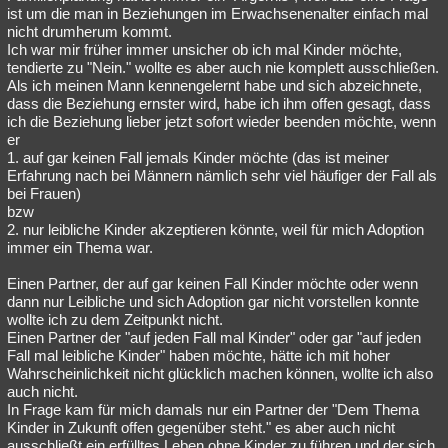
ist um die man in Beziehungen im Erwachsenenalter einfach mal
nicht drumherum kommt.
Ich war mir früher immer unsicher ob ich mal Kinder möchte,
tendierte zu "Nein." wollte es aber auch nie komplett ausschließen.
Als ich meinen Mann kennengelernt habe und sich abzeichnete,
dass die Beziehung ernster wird, habe ich ihm offen gesagt, dass
ich die Beziehung lieber jetzt sofort wieder beenden möchte, wenn
er
1. auf gar keinen Fall jemals Kinder möchte (das ist meiner
Erfahrung nach bei Männern nämlich sehr viel häufiger der Fall als
bei Frauen)
bzw
2. nur leibliche Kinder akzeptieren könnte, weil für mich Adoption
immer ein Thema war.
Einen Partner, der auf gar keinen Fall Kinder möchte oder wenn
dann nur Leibliche und sich Adoption gar nicht vorstellen konnte
wollte ich zu dem Zeitpunkt nicht.
Einen Partner der "auf jeden Fall mal Kinder" oder gar "auf jeden
Fall mal leibliche Kinder" haben möchte, hätte ich mit hoher
Wahrscheinlichkeit nicht glücklich machen können, wollte ich also
auch nicht.
In Frage kam für mich damals nur ein Partner der "Dem Thema
Kinder in Zukunft offen gegenüber steht." es aber auch nicht
ausschließt ein erfülltes Leben ohne Kinder zu führen und der sich