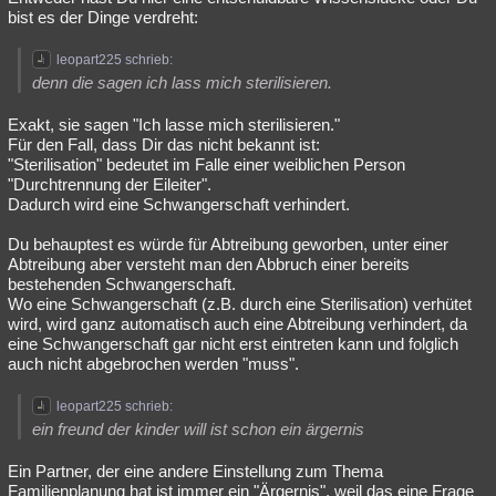
bist es der Dinge verdreht:
Besucht
Teilgenommen
Alle
Neue
Geschlossen
leopart225 schrieb:
Lesenswert
Schlüsselwörter
denn die sagen ich lass mich sterilisieren.
Exakt, sie sagen "Ich lasse mich sterilisieren."
Für den Fall, dass Dir das nicht bekannt ist:
"Sterilisation" bedeutet im Falle einer weiblichen Person
"Durchtrennung der Eileiter".
Dadurch wird eine Schwangerschaft verhindert.
Du behauptest es würde für Abtreibung geworben, unter einer
Abtreibung aber versteht man den Abbruch einer bereits
bestehenden Schwangerschaft.
Wo eine Schwangerschaft (z.B. durch eine Sterilisation) verhütet
wird, wird ganz automatisch auch eine Abtreibung verhindert, da
eine Schwangerschaft gar nicht erst eintreten kann und folglich
auch nicht abgebrochen werden "muss".
leopart225 schrieb:
ein freund der kinder will ist schon ein ärgernis
Ein Partner, der eine andere Einstellung zum Thema
Familienplanung hat ist immer ein "Ärgernis", weil das eine Frage