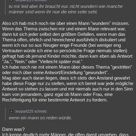
leopart225 schrieb:
tu mir leid aber ihr braucht euc nicht wundern wie manche
männer sind wenn ihr nue die eine seite seht.
Also ich hab mich noch nie über einen Mann "wundern" müssen.
Wenn das Thema zwischen mir und einem Mann relevant war,
dann tut sich jeder selbst den größten Gefallen, wenn man das
Thema offen, ehrlich und hinreichend ausführlich diskutiert und
wenn ich nur so aus Neugier enge Freunde (bei weniger eng
Vertrauten würde ich eine so persönliche Frage niemals stellen)
gefragt hab ob jemand Kinder möchte, dann kam eben als Antwort
"Ja.", "Nein." oder "Vielleicht später mal."
Ich habe noch nie mit einem Mann über dieses Thema "gestritten"
oder mich über seine Antwort/Einstellung "gewundert".
Mag aber auch daran liegen, dass ich stets den Anstand gewahrt
habe diese Frage nur zu stellen, wenn ich bereit war jede mögliche
Antwort so stehen zu lassen und mir niemals auch nur in den Sinn
kam von jemandem, ganz egal ob Mann oder Frau, eine
Rechtfertigung für eine bestimmte Antwort zu fordern.
leopart225 schrieb:
wenn ein mann so reden würde.
Dann was?
Ich kenne deutlich mehr Männer, die offen damit umgehen, dass