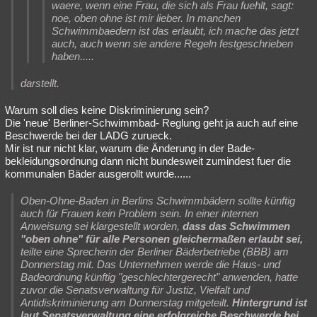
waere, wenn eine Frau, die sich als Frau fuehlt, sagt:
noe, oben ohne ist mir lieber. In manchen
Schwimmbaedern ist das erlaubt, ich mache das jetzt
auch, auch wenn sie andere Regeln festgeschrieben
haben.....
darstellt.
Warum soll dies keine Diskriminierung sein?
Die 'neue' Berliner-Schwimmbad- Reglung geht ja auch auf eine
Beschwerde bei der LADG zurueck.
Mir ist nur nicht klar, warum die Änderung in der Bade-
bekleidungsordnung dann nicht bundesweit zumindest fuer die
kommunalen Bäder ausgerollt wurde......
Oben-Ohne-Baden in Berlins Schwimmbädern sollte künftig
auch für Frauen kein Problem sein. In einer internen
Anweisung sei klargestellt worden,
dass das Schwimmen
"oben ohne" für alle Personen gleichermaßen erlaubt sei,
teilte eine Sprecherin der Berliner Bäderbetriebe (BBB) am
Donnerstag mit. Das Unternehmen werde die Haus- und
Badeordnung künftig "geschlechtergerecht" anwenden, hatte
zuvor die Senatsverwaltung für Justiz, Vielfalt und
Antidiskriminierung am Donnerstag mitgeteilt.
Hintergrund ist
laut Senatsverwaltung eine erfolgreiche Beschwerde bei