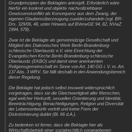
Grundprinzipien der Beklagten anknüpft. Erforderlich wäre
hierfür ein konkret und objektiv nachvollziehbarer
Gewissenskonflikt als Konsequenz aus dem Zwang, der
eigenen Glaubensüberzeugung zuwiderzuhandeln (vgl. BR-
Drs. 329/06, 48, unter Hinweis auf BVerwGE 94, 82, NVwZ
1994, 578).
Zwar ist die Beklagte als gemeinnützige Gesellschaft und
Mitglied des Diakonisches Werk Berlin-Brandenburg-
schlesische Oberlausitz e.V. eine Einrichtung der
Evangelischen Kirche Berlin-Brandenburg-schlesische
Oberlausitz (EKBO) und damit einer anerkannten
Religionsgemeinschaft im Sinne von Art. 140 GG i. V. m. Art.
137 Abs. 3 WRV. Sie fällt deshalb in den Anwendungsbereich
dieser Regelung.
Die Beklagte hat jedoch selbst insoweit widersprüchlich
vorgetragen, dass sie die Gleichwertigkeit aller Menschen,
egal welcher Herkunft, sexuellen Orientierung und Identität,
Beeinträchtigung, Benachteiligungen, Religion und Diversität
der Lebensentwürfe vertritt und keine Form der
Diskriminierung duldet (Bl. 66 d.A.).
Zu bedenken ist ferner, dass die Beklagte hier als
Wirtschaftsbetrieb einer sozialrechtlich vorgegebenen