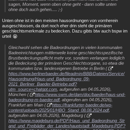
sagen, Moment, wenn oben ohne geht - dann sollte unten
ohne doch auch gehen..... ;-)
Unten ohne ist in den meisten hausordnungen von vornherein
ausgeschlossen, da dort noch eher drin steht die primären
geschlechtsmerkmale zu bedecken. Dazu gibts btw auch bspw im
urteil
Gleichwohl sehen die Badeordnungen in vielen kommunalen
Badeeinrichtungen mittlerweile keine geschlechtsspezifische
Brustbedeckungspflicht mehr vor, sondern verlangen lediglich
die Bedeckung der primären Geschlechtsorgane, so etwa die
kommunalen bzw. landeseigenen Betriebe in Berlin (
https://www.berlinerbaeder.de/fileadmin/BBB/Dateien/Service/
Hausordnung/Haus-und_Badeordnung_09-
2021_Berliner_Baeder-Betriebe.pdf?
utm_source=chatgpt.com
, aufgerufen am 04.05.2026),
München (
https://www.swm.de/dam/doc/baeder/haus-und-
badeordnung-m-baeder.pdf
, abgerufen am 04.05.2026),
Frankfurt am Main (
https://frankfurter-baeder.de/wp-
content/uploads/2025/01/HBO_Stand_08.08.2024.pdf
,
aufgerufen am 04.05.2026), Magdeburg (
https://www.magdeburg.de/PDF/Haus_und_Badeordnung_Str
and_und_Freibäder_der_Landeshauptstadt_Magdeburg.PDF?