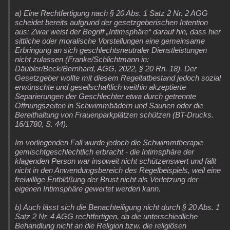
a) Eine Rechtfertigung nach § 20 Abs. 1 Satz 2 Nr. 2 AGG
scheidet bereits aufgrund der gesetzgeberischen Intention
aus: Zwar weist der Begriff „Intimsphäre“ darauf hin, dass hier
sittliche oder moralische Vorstellungen eine gemeinsame
Erbringung an sich geschlechtsneutraler Dienstleistungen
nicht zulassen (Franke/Schlichtmann in:
Däubler/Beck/Bernhard, AGG, 2022, § 20 Rn. 18). Der
Gesetzgeber wollte mit diesem Regeltatbestand jedoch sozial
erwünschte und gesellschaftlich weithin akzeptierte
Separierungen der Geschlechter etwa durch getrennte
Öffnungszeiten in Schwimmbädern und Saunen oder die
Bereithaltung von Frauenparkplätzen schützen (BT-Drucks.
16/1780, S. 44).
Im vorliegenden Fall wurde jedoch die Schwimmtherapie
gemischtgeschlechtlich erbracht - die Intimsphäre der
klagenden Person war insoweit nicht schützenswert und fällt
nicht in den Anwendungsbereich des Regelbeispiels, weil eine
freiwillige Entblößung der Brust nicht als Verletzung der
eigenen Intimsphäre gewertet werden kann.
b) Auch lässt sich die Benachteiligung nicht durch § 20 Abs. 1
Satz 2 Nr. 4 AGG rechtfertigen, da die unterschiedliche
Behandlung nicht an die Religion bzw. die religiösen