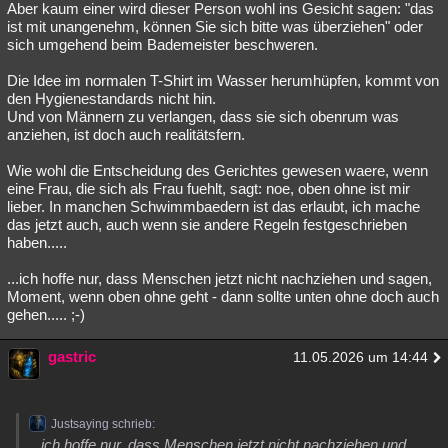
Aber kaum einer wird dieser Person wohl ins Gesicht sagen: "das
Besucht
Teilgenommen
Alle
Neue
Geschlossen
ist mit unangenehm, können Sie sich bitte was überziehen" oder
sich umgehend beim Bademeister beschweren.
Lesenswert
Schlüsselwörter
Die Idee im normalen T-Shirt im Wasser herumhüpfen, kommt von
den Hygienestandards nicht hin.
Und von Männern zu verlangen, dass sie sich obenrum was
anziehen, ist doch auch realitätsfern.
Wie wohl die Entscheidung des Gerichtes gewesen waere, wenn
eine Frau, die sich als Frau fuehlt, sagt: noe, oben ohne ist mir
lieber. In manchen Schwimmbaedern ist das erlaubt, ich mache
das jetzt auch, auch wenn sie andere Regeln festgeschrieben
haben.....
...ich hoffe nur, dass Menschen jetzt nicht nachziehen und sagen,
Moment, wenn oben ohne geht - dann sollte unten ohne doch auch
gehen..... ;-)
gastric
11.05.2026 um 14:44
Justsaying schrieb:
...ich hoffe nur, dass Menschen jetzt nicht nachziehen und