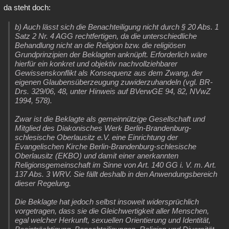
da steht doch:
b) Auch lässt sich die Benachteiligung nicht durch § 20 Abs. 1
Satz 2 Nr. 4 AGG rechtfertigen, da die unterschiedliche
Behandlung nicht an die Religion bzw. die religiösen
Grundprinzipien der Beklagten anknüpft. Erforderlich wäre
hierfür ein konkret und objektiv nachvollziehbarer
Gewissenskonflikt als Konsequenz aus dem Zwang, der
eigenen Glaubensüberzeugung zuwiderzuhandeln (vgl. BR-
Drs. 329/06, 48, unter Hinweis auf BVerwGE 94, 82, NVwZ
1994, 578).
Zwar ist die Beklagte als gemeinnützige Gesellschaft und
Mitglied des Diakonisches Werk Berlin-Brandenburg-
schlesische Oberlausitz e.V. eine Einrichtung der
Evangelischen Kirche Berlin-Brandenburg-schlesische
Oberlausitz (EKBO) und damit einer anerkannten
Religionsgemeinschaft im Sinne von Art. 140 GG i. V. m. Art.
137 Abs. 3 WRV. Sie fällt deshalb in den Anwendungsbereich
dieser Regelung.
Die Beklagte hat jedoch selbst insoweit widersprüchlich
vorgetragen, dass sie die Gleichwertigkeit aller Menschen,
egal welcher Herkunft, sexuellen Orientierung und Identität,