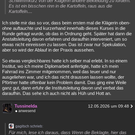
Schwimmkurz von der Klägerin andere Bekleidung zu fordern.
Es ist ein bisschen rinn in die Kartoffeln, raus aus die
Kartoffeln....
Ich stelle mir das so vor, dass beim ersten mal die Klägerin oben-
ohne auftauchte und kurzerhand innerhalb dieses Kurses in die
Runde gefragt wurde, ob das in Ordnung geht. Später hat dann die
Anstaltsleitung davon erfahren und daraufhin interveniert, um so
etwas nicht einreissen zu lassen. Das ist zwar nur Spekulation,
aber so wird der Ablauf in der Praxis aussehen.
So etwas vergleichbares hatte ich selber mal erlebt. In so einem
Institut, wo ich meine Diplomarbeit anfertigte, hatte ich mein
Fahrrad ins Zimmer mitgenommen, weil das teuer und nur
ausgeliehen war, und ich das nicht draussen lassen wollte, der
Pförtner hatte offenbar kein Problem damit. Das ging eine Weile
ganz gut, dann erfuhr die Institutsleitung davon und verbat das
daraufhin. Das sehe ich auch nicht als Hüh und Hott an.
Tussinelda
12.05.2026 um 09:48
anwesend
gagitsch schrieb:
Für mich, lese ich daraus, dass Wenn die Beklagte, hier das