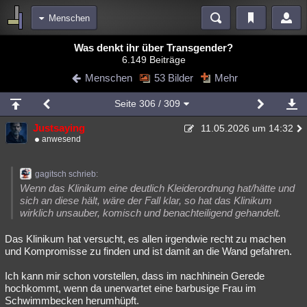
Menschen
Bereiche
Was denkt ihr über Transgender?
6.149 Beiträge
Echtzeit
Diskussionen
Blogs
Videos
Statistiken
Menschen
53 Bilder
Mehr
Chat
Wiki
Neuigkeiten
3
Seite
306
/ 309
meine Rubriken
Justsaying
11.05.2026 um 14:32
Menschen
Wissenschaft
Politik
Mystery
Kriminalfälle
anwesend
Spiritualität
Verschwörungen
Technologie
Ufologie
gagitsch schrieb:
Natur
Umfragen
Unterhaltung
Wenn das Klinikum eine deutlich Kleiderordnung hat/hätte und
sich an diese hält, wäre der Fall klar, so hat das Klinikum
weitere Rubriken
wirklich unsauber, komisch und benachteiligend gehandelt.
Philosophie
Träume
Orte
Esoterik
Literatur
Das Klinikum hat versucht, es allen irgendwie recht zu machen
und Kompromisse zu finden und ist damit an die Wand gefahren.
Astronomie
Helpdesk
Gruppen
Gaming
Filme
Ich kann mir schon vorstellen, dass im nachhinein Gerede
Musik
Clash
Verbesserungen
Allmystery
English
hochkommt, wenn da unerwartet eine barbusige Frau im
Schwimmbecken herumhüpft.
Übersichten