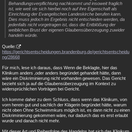
Behandlungsverpflichtung nachkommt und insoweit fraglich
ist, wie weit sie sich hierbei noch auf ihre Eigenschaft als
Einrichtung der Evangelischen Landeskirche berufen kann.
Dies muss jedoch im Ergebnis nicht entschieden werden, da
jedenfalls nicht vorgetragen ist, dass die Entblößung der
weiblichen Brust der eigenen Glaubensüberzeugung zuwider
handeln würde.
Quelle:
https://gerichtsentscheidungen.brandenburg.de/gerichtsentscheidu
ng/28668
Für mich, lese ich daraus, dass Wenn die Beklagte, hier das
Klinikum anders ,oder anders begründet gehandelt hätte, dann
wäre ein Diskriminierung nicht vorhanden gewesen. Das Gericht
bezieht sich ja auf die Glaubensüberzeugung im Kontext zu
widersprüchlichen Vorträgen bei Gericht.
Ich komme daher zu dem Schluss, dass wenn das Klinikum, von
vorn herein gut und sachlich der Klägerin begründet hätte, warum
nicht oben Ohne Schwimmkurs möglich ist, es dann nicht zu einen
Diskriminierung gekommen wäre, nur dadurch das es erst erlaubt
wurde und danach nicht mehr.
Mit dieser Art und Reihenfolge des Handelns hat sich das Klinikum