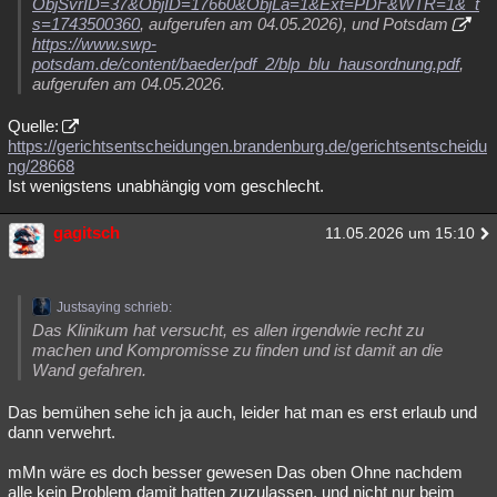
ObjSvrID=37&ObjID=17660&ObjLa=1&Ext=PDF&WTR=1&_t
s=1743500360
, aufgerufen am 04.05.2026), und Potsdam
https://www.swp-
potsdam.de/content/baeder/pdf_2/blp_blu_hausordnung.pdf
,
aufgerufen am 04.05.2026.
Quelle:
https://gerichtsentscheidungen.brandenburg.de/gerichtsentscheidu
ng/28668
Ist wenigstens unabhängig vom geschlecht.
gagitsch
11.05.2026 um 15:10
Justsaying schrieb:
Das Klinikum hat versucht, es allen irgendwie recht zu
machen und Kompromisse zu finden und ist damit an die
Wand gefahren.
Das bemühen sehe ich ja auch, leider hat man es erst erlaub und
dann verwehrt.
mMn wäre es doch besser gewesen Das oben Ohne nachdem
alle kein Problem damit hatten zuzulassen, und nicht nur beim